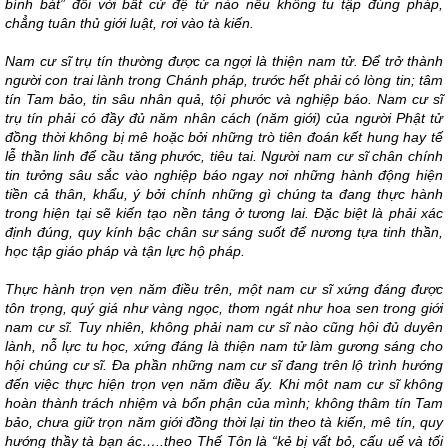
bình bát” đối với bất cứ đệ tử nào nếu không tu tập đúng pháp,
chẳng tuân thủ giới luật, rơi vào tà kiến.
Nam cư sĩ trụ tín thường được ca ngợi là thiện nam tử. Để trở thành
người con trai lành trong Chánh pháp, trước hết phải có lòng tin; tâm
tín Tam bảo, tin sâu nhân quả, tội phước và nghiệp báo. Nam cư sĩ
trụ tín phải có đầy đủ năm nhân cách (năm giới) của người Phật tử
đồng thời không bị mê hoặc bởi những trò tiên đoán kết hung hay tế
lễ thần linh để cầu tăng phước, tiêu tai. Người nam cư sĩ chân chính
tin tưởng sâu sắc vào nghiệp báo ngay nơi những hành động hiện
tiền cả thân, khẩu, ý bởi chính những gì chúng ta đang thực hành
trong hiện tại sẽ kiến tạo nền tảng ở tương lai. Đặc biệt là phải xác
định đúng, quy kính bậc chân sư sáng suốt để nương tựa tinh thần,
học tập giáo pháp và tận lực hộ pháp.
Thực hành trọn vẹn năm điều trên, một nam cư sĩ xứng đáng được
tôn trọng, quý giá như vàng ngọc, thơm ngát như hoa sen trong giới
nam cư sĩ. Tuy nhiên, không phải nam cư sĩ nào cũng hội đủ duyên
lành, nỗ lực tu học, xứng đáng là thiện nam tử làm gương sáng cho
hội chúng cư sĩ. Đa phần những nam cư sĩ đang trên lộ trình hướng
đến việc thực hiện trọn vẹn năm điều ấy. Khi một nam cư sĩ không
hoàn thành trách nhiệm và bổn phận của mình; không thâm tín Tam
bảo, chưa giữ trọn năm giới đồng thời lại tin theo tà kiến, mê tín, quy
hướng thầy tà bạn ác…..theo Thế Tôn là “kẻ bị vất bỏ, cấu uế và tối