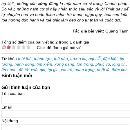
hạ liệt”, không còn xứng đáng là một nam cư sĩ trong Chánh pháp.
Do vậy, những nam cư sĩ hãy nhận thức sâu sắc về lời Phật dạy để
tự chuyển hóa và hoàn thiện mình trở thành ngọc quý, hoa sen luôn
tỏa hương đức hạnh và tuệ giác làm đẹp cho tự thân và cuộc đời.
Tác giả bài viết:
Quảng Tánh
Tổng số điểm của bài viết là: 2 trong 1 đánh giá
Click để đánh giá bài viết
Từ khóa:
thời thế
,
thành tựu
,
thế nào
,
tương lai
,
nghi lễ
,
đặc biệt
,
tin
tưởng
,
hành động
,
tìm kiếm
,
xứng đáng
,
tôn trọng
,
phục vụ
,
lòng tin
,
ấn hành
,
đệ tử
,
xuất gia
,
tại gia
,
vai trò
,
quan trọng
,
nhất là
,
thức tỉnh
Bình luận mới
Gửi bình luận của bạn
Tên của bạn
Email
Nội dung