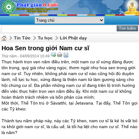
Tin Tức
Tu học
Lời Phật dạy
Hoa Sen trong giới Nam cư sĩ
Thứ năm - 04/09/2014 10:49
Thực hành trọn vẹn năm điều trên, một nam cư sĩ xứng đáng được
tôn trọng, quý giá như vàng ngọc, thơm ngát như hoa sen trong giới
nam cư sĩ. Tuy nhiên, không phải nam cư sĩ nào cũng hội đủ duyên
lành, nỗ lực tu học, xứng đáng là thiện nam tử làm gương sáng cho
hội chúng cư sĩ. Đa phần những nam cư sĩ đang trên lộ trình hướng
đến việc thực hiện trọn vẹn năm điều ấy. Khi một nam cư sĩ không
hoàn thành trách nhiệm và bổn phận của mình;
Một thời, Thế Tôn trú ở Sàvatthi, tại Jetavana. Tại đấy, Thế Tôn gọi
các Tỷ kheo:
Thành tựu năm pháp này, này các Tỷ kheo, nam cư sĩ là kẻ bị vất bỏ
ra khỏi giới nam cư sĩ, là cấu uế, là tối hạ liệt cho nam cư sĩ. Thế nào
là năm?