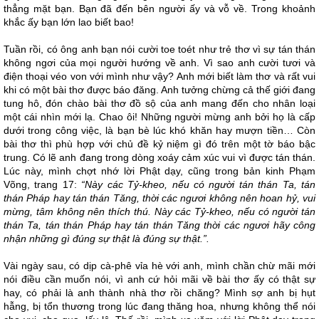
thẳng mặt bạn. Bạn đã đến bên người ấy và vỗ về. Trong khoảnh
khắc ấy bạn lớn lao biết bao!
Tuần rồi, có ông anh bạn nói cười toe toét như trẻ thơ vì sự tán thán
không ngơi của mọi người hướng về anh. Vì sao anh cười tươi và
điện thoại véo von với mình như vậy? Anh mới biết làm thơ và rất vui
khi có một bài thơ được báo đăng. Anh tưởng chừng cả thế giới đang
tung hô, đón chào bài thơ đồ sộ của anh mang đến cho nhân loại
một cái nhìn mới lạ. Chao ôi! Những người mừng anh bởi họ là cấp
dưới trong công việc, là bạn bè lúc khó khăn hay mượn tiền… Còn
bài thơ thì phù hợp với chủ đề kỷ niệm gì đó trên một tờ báo bậc
trung. Có lẽ anh đang trong dòng xoáy cảm xúc vui vì được tán thán.
Lúc này, mình chợt nhớ lời Phật dạy, cũng trong bản kinh Phạm
Võng, trang 17:
“Này các Tỷ-kheo, nếu có người tán thán Ta, tán
thán Pháp hay tán thán Tăng, thời các ngươi không nên hoan hỷ, vui
mừng, tâm không nên thích thú. Này các Tỷ-kheo, nếu có người tán
thán Ta, tán thán Pháp hay tán thán Tăng thời các ngươi hãy công
nhận những gì đúng sự thật là đúng sự thật.”.
Vài ngày sau, có dịp cà-phê vỉa hè với anh, mình chần chừ mãi mới
nói điều cần muốn nói, vì anh cứ hỏi mãi về bài thơ ấy có thật sự
hay, có phải là anh thành nhà thơ rồi chăng? Mình sợ anh bị hụt
hẫng, bị tổn thương trong lúc đang thăng hoa, nhưng không thể nói