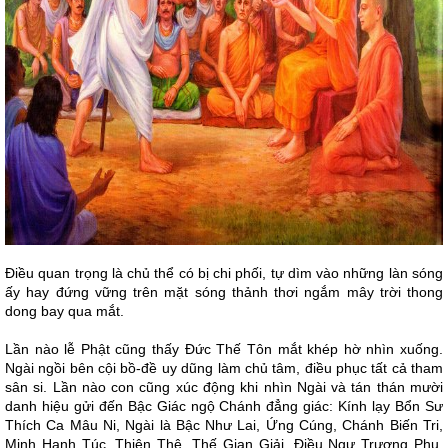
Điều quan trọng là chủ thể có bị chi phối, tự dìm vào những làn sóng
ấy hay đứng vững trên mặt sóng thảnh thơi ngắm mây trời thong
dong bay qua mắt.
Lần nào lễ Phật cũng thấy Đức Thế Tôn mắt khép hờ nhìn xuống.
Ngài ngồi bên cội bồ-đề uy dũng làm chủ tâm, điều phục tất cả tham
sân si. Lần nào con cũng xúc động khi nhìn Ngài và tán thán mười
danh hiệu gửi đến Bậc Giác ngộ Chánh đẳng giác: Kính lạy Bổn Sư
Thích Ca Mâu Ni, Ngài là Bậc Như Lai, Ứng Cúng, Chánh Biến Tri,
Minh Hạnh Túc, Thiện Thệ, Thế Gian Giải, Điều Ngự Trượng Phu,