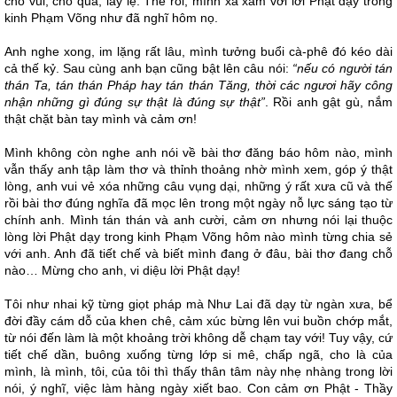
cho vui, cho qua, lấy lệ. Thế rồi, mình xa xăm với lời Phật dạy trong
kinh Phạm Võng như đã nghĩ hôm nọ.
Anh nghe xong, im lặng rất lâu, mình tưởng buổi cà-phê đó kéo dài
cả thế kỷ. Sau cùng anh bạn cũng bật lên câu nói:
“nếu có người tán
thán Ta, tán thán Pháp hay tán thán Tăng, thời các ngươi hãy công
nhận những gì đúng sự thật là đúng sự thật”
. Rồi anh gật gù, nắm
thật chặt bàn tay mình và cảm ơn!
Mình không còn nghe anh nói về bài thơ đăng báo hôm nào, mình
vẫn thấy anh tập làm thơ và thỉnh thoảng nhờ mình xem, góp ý thật
lòng, anh vui vẻ xóa những câu vụng dại, những ý rất xưa cũ và thế
rồi bài thơ đúng nghĩa đã mọc lên trong một ngày nỗ lực sáng tạo từ
chính anh. Mình tán thán và anh cười, cảm ơn nhưng nói lại thuộc
lòng lời Phật dạy trong kinh Phạm Võng hôm nào mình từng chia sẻ
với anh. Anh đã tiết chế và biết mình đang ở đâu, bài thơ đang chỗ
nào… Mừng cho anh, vi diệu lời Phật dạy!
Tôi như nhai kỹ từng giọt pháp mà Như Lai đã dạy từ ngàn xưa, bể
đời đầy cám dỗ của khen chê, cảm xúc bừng lên vui buồn chớp mắt,
từ nói đến làm là một khoảng trời không dễ chạm tay với! Tuy vậy, cứ
tiết chế dần, buông xuống từng lớp si mê, chấp ngã, cho là của
mình, là mình, tôi, của tôi thì thấy thân tâm này nhẹ nhàng trong lời
nói, ý nghĩ, việc làm hàng ngày xiết bao. Con cảm ơn Phật - Thầy