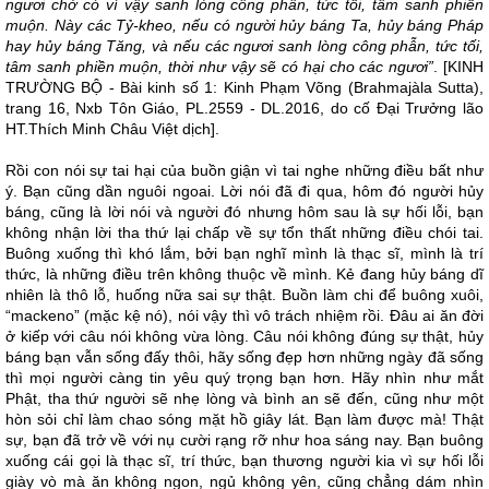
ngươi chớ có vì vậy sanh lòng công phẫn, tức tối, tâm sanh phiền
muộn. Này các Tỷ-kheo, nếu có người hủy báng Ta, hủy báng Pháp
hay hủy báng Tăng, và nếu các ngươi sanh lòng công phẫn, tức tối,
tâm sanh phiền muộn, thời như vậy sẽ có hại cho các ngươi”
. [KINH
TRƯỜNG BỘ - Bài kinh số 1: Kinh Phạm Võng (Brahmajàla Sutta),
trang 16, Nxb Tôn Giáo, PL.2559 - DL.2016, do cố Đại Trưởng lão
HT.Thích Minh Châu Việt dịch].
Rồi con nói sự tai hại của buồn giận vì tai nghe những điều bất như
ý. Bạn cũng dần nguôi ngoai. Lời nói đã đi qua, hôm đó người hủy
báng, cũng là lời nói và người đó nhưng hôm sau là sự hối lỗi, bạn
không nhận lời tha thứ lại chấp về sự tổn thất những điều chói tai.
Buông xuống thì khó lắm, bởi bạn nghĩ mình là thạc sĩ, mình là trí
thức, là những điều trên không thuộc về mình. Kẻ đang hủy báng dĩ
nhiên là thô lỗ, huống nữa sai sự thật. Buồn làm chi để buông xuôi,
“mackeno” (mặc kệ nó), nói vậy thì vô trách nhiệm rồi. Đâu ai ăn đời
ở kiếp với câu nói không vừa lòng. Câu nói không đúng sự thật, hủy
báng bạn vẫn sống đấy thôi, hãy sống đẹp hơn những ngày đã sống
thì mọi người càng tin yêu quý trọng bạn hơn. Hãy nhìn như mắt
Phật, tha thứ người sẽ nhẹ lòng và bình an sẽ đến, cũng như một
hòn sỏi chỉ làm chao sóng mặt hồ giây lát. Bạn làm được mà! Thật
sự, bạn đã trở về với nụ cười rạng rỡ như hoa sáng nay. Bạn buông
xuống cái gọi là thạc sĩ, trí thức, bạn thương người kia vì sự hối lỗi
giày vò mà ăn không ngon, ngủ không yên, cũng chẳng dám nhìn