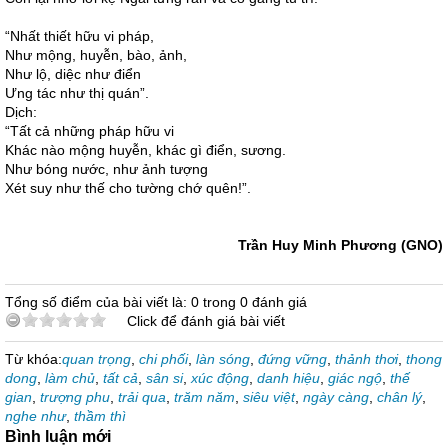
“Nhất thiết hữu vi pháp,
Như mộng, huyễn, bào, ảnh,
Như lộ, diệc như điển
Ưng tác như thị quán”.
Dịch:
“Tất cả những pháp hữu vi
Khác nào mộng huyễn, khác gì điển, sương.
Như bóng nước, như ảnh tượng
Xét suy như thế cho tường chớ quên!”.
Trần Huy Minh Phương (GNO)
Tổng số điểm của bài viết là: 0 trong 0 đánh giá
Click để đánh giá bài viết
Từ khóa:
quan trọng
,
chi phối
,
làn sóng
,
đứng vững
,
thảnh thơi
,
thong
dong
,
làm chủ
,
tất cả
,
sân si
,
xúc động
,
danh hiệu
,
giác ngộ
,
thế
gian
,
trượng phu
,
trải qua
,
trăm năm
,
siêu việt
,
ngày càng
,
chân lý
,
nghe như
,
thầm thì
Bình luận mới