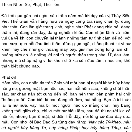
Thiên Nhơn Sư, Phật, Thế Tôn.
Đã trải qua gần hai ngàn sáu trăm năm mà lời dạy của vị Thầy Siêu
Việt Thế Gian vẫn hằng hữu và ngày càng tỏa rạng chân lý, đúng
như thật. Con lần giở trang kinh, nghe như Phật đang chia sẻ, đang
thầm thì, đang răn dạy, đang nghiêm khắc. Con nhận lãnh và niềm
vui ùa về khi con chuyển lại thành những tâm tư tình cảm để nói với
bạn vượt qua nỗi đau tinh thần, đừng gục ngã, chẳng thoái lui vì sự
khen hay chê như gió thoảng mây bay, giữ mãi trong lòng làm chi,
huống nữa đó là những lời nói từ người thân trong nhà. Ừ, đau lắm,
nhưng mà chấp nặng vì lời khen chê kia còn đau tâm, nhọc tim, khổ
thân biết chừng nào.
Phật ơi!
Hôm bữa, con nhắn tin trên Zalo với một bạn bị người khác hủy báng
nặng nề, gương mặt bạn hốc hác, hai mắt hõm sâu, không chút thần
sắc, sự chán nản tột cùng đến nỗi bạn nện trên bàn phím hai chữ
“buông xuôi”. Con biết là bạn đang cô đơn, hụt hẫng. Bạn là trí thức
lại là nữ nữa, vậy mà bị một người nào đó mắng chửi, hủy báng
không thôi giữa chợ, chỉ vì một sự hiểu lầm, sau đó thì người kia có
hối lỗi, nhưng bạn ê mặt, sĩ diện trỗi dậy, nỗi lòng cứ đau day dưa
mãi. Con nhớ lời Bậc Đạo Sư từng dạy rằng:
“Này các Tỷ-kheo, nếu
có người hủy báng Ta, hủy báng Pháp hay hủy báng Tăng, các