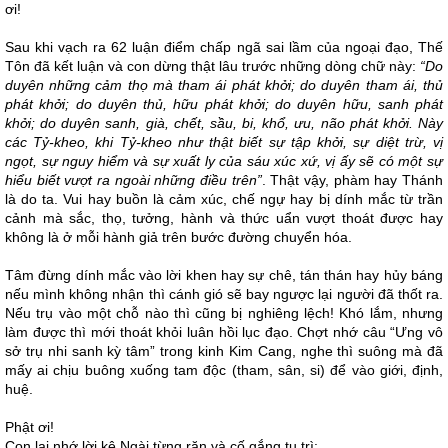
ơi!
Sau khi vạch ra 62 luận điểm chấp ngã sai lầm của ngoại đạo, Thế
Tôn đã kết luận và con dừng thật lâu trước những dòng chữ này:
“Do
duyên những cảm thọ mà tham ái phát khởi; do duyên tham ái, thủ
phát khởi; do duyên thủ, hữu phát khởi; do duyên hữu, sanh phát
khởi; do duyên sanh, già, chết, sầu, bi, khổ, ưu, não phát khởi. Này
các Tỷ-kheo, khi Tỷ-kheo như thật biết sự tập khởi, sự diệt trừ, vị
ngọt, sự nguy hiểm và sự xuất ly của sáu xúc xứ, vị ấy sẽ có một sự
hiểu biết vượt ra ngoài những điều trên”
. Thật vậy, phàm hay Thánh
là do ta. Vui hay buồn là cảm xúc, chế ngự hay bị dính mắc từ trần
cảnh mà sắc, thọ, tưởng, hành và thức uẩn vượt thoát được hay
không là ở mỗi hành giả trên bước đường chuyển hóa.
Tâm đừng dính mắc vào lời khen hay sự chê, tán thán hay hủy báng
nếu mình không nhận thì cánh gió sẽ bay ngược lại người đã thốt ra.
Nếu trụ vào một chỗ nào thì cũng bị nghiêng lệch! Khó lắm, nhưng
làm được thì mới thoát khỏi luân hồi lục đạo. Chợt nhớ câu “Ưng vô
sở trụ nhi sanh kỳ tâm” trong kinh Kim Cang, nghe thì suông mà đã
mấy ai chịu buông xuống tam độc (tham, sân, si) để vào giới, định,
huệ.
Phật ơi!
Con lại nhớ lời kệ Ngài từng răn và cố gắng tu trì: