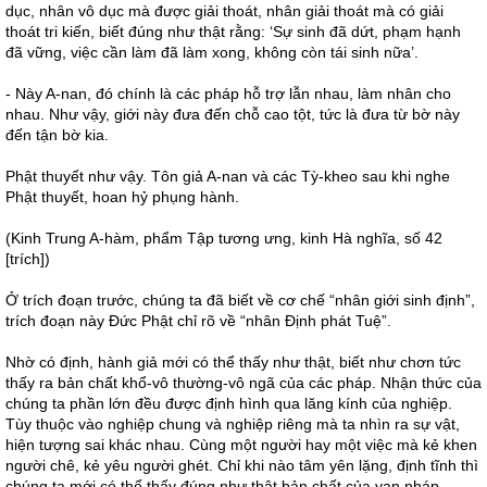
dục, nhân vô dục mà được giải thoát, nhân giải thoát mà có giải
thoát tri kiến, biết đúng như thật rằng: ‘Sự sinh đã dứt, phạm hạnh
đã vững, việc cần làm đã làm xong, không còn tái sinh nữa’.
- Này A-nan, đó chính là các pháp hỗ trợ lẫn nhau, làm nhân cho
nhau. Như vậy, giới này đưa đến chỗ cao tột, tức là đưa từ bờ này
đến tận bờ kia.
Phật thuyết như vậy. Tôn giả A-nan và các Tỳ-kheo sau khi nghe
Phật thuyết, hoan hỷ phụng hành.
(Kinh Trung A-hàm, phẩm Tập tương ưng, kinh Hà nghĩa, số 42
[trích])
Ở trích đoạn trước, chúng ta đã biết về cơ chế “nhân giới sinh định”,
trích đoạn này Đức Phật chỉ rõ về “nhân Định phát Tuệ”.
Nhờ có định, hành giả mới có thể thấy như thật, biết như chơn tức
thấy ra bản chất khổ-vô thường-vô ngã của các pháp. Nhận thức của
chúng ta phần lớn đều được định hình qua lăng kính của nghiệp.
Tùy thuộc vào nghiệp chung và nghiệp riêng mà ta nhìn ra sự vật,
hiện tượng sai khác nhau. Cùng một người hay một việc mà kẻ khen
người chê, kẻ yêu người ghét. Chỉ khi nào tâm yên lặng, định tĩnh thì
chúng ta mới có thể thấy đúng như thật bản chất của vạn pháp.