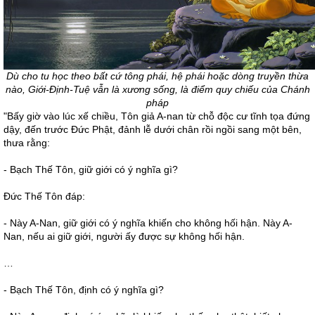
Dù cho tu học theo bất cứ tông phái, hệ phái hoặc dòng truyền thừa
nào, Giới-Định-Tuệ vẫn là xương sống, là điểm quy chiếu của Chánh
pháp
"Bấy giờ vào lúc xế chiều, Tôn giả A-nan từ chỗ độc cư tĩnh tọa đứng
dậy, đến trước Đức Phật, đảnh lễ dưới chân rồi ngồi sang một bên,
thưa rằng:
- Bạch Thế Tôn, giữ giới có ý nghĩa gì?
Đức Thế Tôn đáp:
- Này A-Nan, giữ giới có ý nghĩa khiến cho không hối hận. Này A-
Nan, nếu ai giữ giới, người ấy được sự không hối hận.
…
- Bạch Thế Tôn, định có ý nghĩa gì?