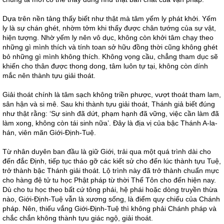
Dựa trên nền tảng thấy biết như thật mà tâm yếm ly phát khởi. Yếm
ly là sự chán ghét, nhờm tởm khi thấy được chân tướng của sự vật,
hiện tượng. Nhờ yếm ly nên vô dục, không còn khởi tâm chạy theo
những gì mình thích và tính toan sở hữu đồng thời cũng không ghét
bỏ những gì mình không thích. Không vọng cầu, chẳng tham dục sẽ
khiến cho thân được thong dong, tâm luôn tự tại, không còn dính
mắc nên thành tựu giải thoát.
Giải thoát chính là tâm sạch không triền phược, vượt thoát tham lam,
sân hận và si mê. Sau khi thành tựu giải thoát, Thánh giả biết đúng
như thật rằng: ‘Sự sinh đã dứt, phạm hạnh đã vững, việc cần làm đã
làm xong, không còn tái sinh nữa’. Đây là địa vị của bậc Thánh A-la-
hán, viên mãn Giới-Định-Tuệ.
Từ nhân duyên ban đầu là giữ Giới, trải qua một quá trình dài cho
đến đắc Định, tiếp tục tháo gỡ các kiết sử cho đến lúc thành tựu Tuệ,
trở thành bậc Thánh giải thoát. Lộ trình này đã trở thành chuẩn mực
cho hàng đệ tử tu học Phật pháp từ thời Thế Tôn cho đến hiện nay.
Dù cho tu học theo bất cứ tông phái, hệ phái hoặc dòng truyền thừa
nào, Giới-Định-Tuệ vẫn là xương sống, là điểm quy chiếu của Chánh
pháp. Nên, thiếu vắng Giới-Định-Tuệ thì không phải Chánh pháp và
chắc chắn không thành tựu giác ngộ, giải thoát.