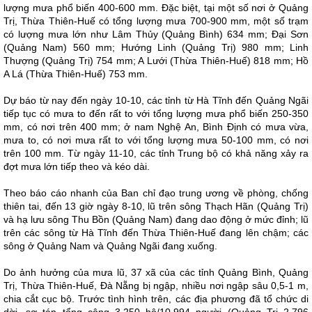
lượng mưa phổ biến 400-600 mm. Đặc biệt, tại một số nơi ở Quảng
Trị, Thừa Thiên-Huế có tổng lượng mưa 700-900 mm, một số trạm
có lượng mưa lớn như Lâm Thủy (Quảng Bình) 634 mm; Đại Sơn
(Quảng Nam) 560 mm; Hướng Linh (Quảng Trị) 980 mm; Linh
Thượng (Quảng Trị) 754 mm; A Lưới (Thừa Thiên-Huế) 818 mm; Hồ
A Lá (Thừa Thiên-Huế) 753 mm.
Dự báo từ nay đến ngày 10-10, các tỉnh từ Hà Tĩnh đến Quảng Ngãi
tiếp tục có mưa to đến rất to với tổng lượng mưa phổ biến 250-350
mm, có nơi trên 400 mm; ở nam Nghệ An, Bình Định có mưa vừa,
mưa to, có nơi mưa rất to với tổng lượng mưa 50-100 mm, có nơi
trên 100 mm. Từ ngày 11-10, các tỉnh Trung bộ có khả năng xảy ra
đợt mưa lớn tiếp theo và kéo dài.
Theo báo cáo nhanh của Ban chỉ đạo trung ương về phòng, chống
thiên tai, đến 13 giờ ngày 8-10, lũ trên sông Thạch Hãn (Quảng Trị)
và hạ lưu sông Thu Bồn (Quảng Nam) đang dao động ở mức đỉnh; lũ
trên các sông từ Hà Tĩnh đến Thừa Thiên-Huế đang lên chậm; các
sông ở Quảng Nam và Quảng Ngãi đang xuống.
Do ảnh hưởng của mưa lũ, 37 xã của các tỉnh Quảng Bình, Quảng
Trị, Thừa Thiên-Huế, Đà Nẵng bị ngập, nhiều nơi ngập sâu 0,5-1 m,
chia cắt cục bộ. Trước tình hình trên, các địa phương đã tổ chức di