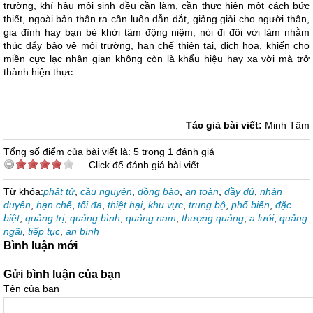
trường, khí hậu môi sinh đều cần làm, cần thực hiện một cách bức
thiết, ngoài bản thân ra cần luôn dẫn dắt, giảng giải cho người thân,
gia đình hay bạn bè khởi tâm động niệm, nói đi đôi với làm nhằm
thúc đẩy bảo vệ môi trường, hạn chế thiên tai, dịch họa, khiến cho
miền cực lạc nhân gian không còn là khẩu hiệu hay xa vời mà trở
thành hiện thực.
Tác giả bài viết:
Minh Tâm
Tổng số điểm của bài viết là: 5 trong 1 đánh giá
Click để đánh giá bài viết
Từ khóa:
phật tử
,
cầu nguyện
,
đồng bào
,
an toàn
,
đầy đủ
,
nhân
duyên
,
hạn chế
,
tối đa
,
thiệt hại
,
khu vực
,
trung bộ
,
phổ biến
,
đặc
biệt
,
quảng trị
,
quảng bình
,
quảng nam
,
thượng quảng
,
a lưới
,
quảng
ngãi
,
tiếp tục
,
an bình
Bình luận mới
Gửi bình luận của bạn
Tên của bạn