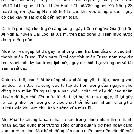
dời, sơ tán tổng cộng 3.250 hộ/10.994 người (Quảng Trị 2.796
hộ/10.141 người, Thừa Thiên-Huế 271 hộ/780 người, Đà Nẵng 23
hộ/73 người, Quảng Nam 59 hộ) tại các khu vực bị ngập sâu, nguy
cơ cao xảy ra sạt lở đất đến nơi an toàn.
Đỉnh lũ ghi nhận lúc 5 giờ sáng cùng ngày trên sông Vu Gia (thị trấn
Ái Nghĩa, huyện Đại Lộc) là 9,1 m, trên báo động 3. Hiện mực nước
đang xuống dần.
Mưa lớn và ngập lụt đã gây ra những thiệt hại ban đầu cho các tỉnh
thành miền Trung. Trận mưa lũ tại các tỉnh miền Trung năm nay dự
báo vượt mốc kỷ lục trong lịch sử, nguy cơ thiệt hại về người và tài
sản là rất cao.
Chính vì thế, các Phật tử cùng nhau phát nguyện tu tập, nương vào
ân đức Tam Bảo và công đức tu tập để hồi hướng cầu nguyện cho
đồng bào miền Trung tai qua nạn khỏi, hoặc có đầy đủ các nhân
duyên để hạn chế đến mức tối đa thiệt hại do mưa ngập, lũ lụt gây
ra, cũng như hồi hướng cho việc phát triển hồi sinh nhanh chóng trở
lại của các khu vực chịu ảnh hưởng của mưa lũ.
Mỗi Phật tử chúng ta cần phải ra sức trồng nhiều nhân thiện, tránh
nhân ác, tạo dựng môi trường sống chung quanh trở nên ngày càng
xanh tươi, an lạc. Mọi hành động liên quan thiết thực đến vấn đề môi