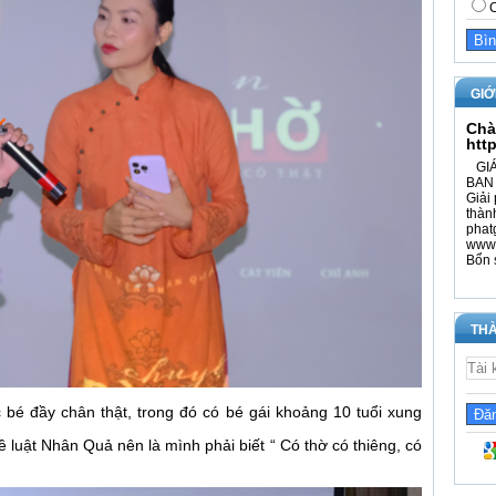
C
GIỚ
Chà
htt
GIÁ
BAN 
Giải 
thàn
phat
www.
Bổn 
THÀ
ác bé đầy chân thật, trong đó có bé gái khoảng 10 tuổi xung
 luật Nhân Quả nên là mình phải biết “ Có thờ có thiêng, có