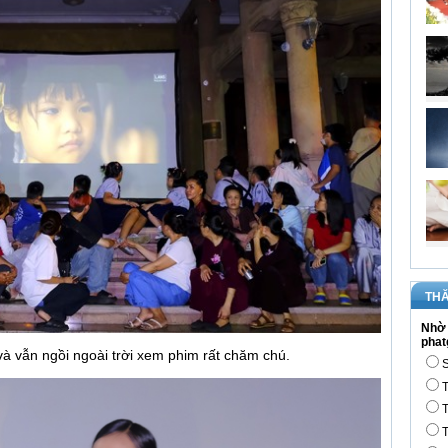
THĂ
Nhờ 
phat
à vẫn ngồi ngoài trời xem phim rất chăm chú.
S
T
T
T