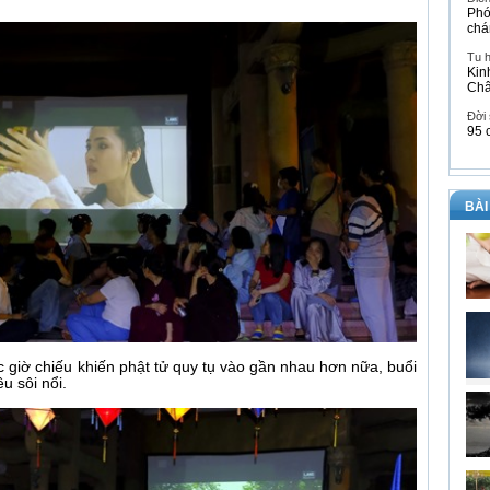
Phó
chá
Tu 
Kin
Ch
Đời
95 
BÀI
c giờ chiếu khiến phật tử quy tụ vào gần nhau hơn nữa, buổi
u sôi nổi.