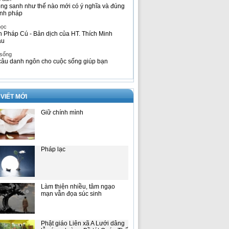
ng sanh như thế nào mới có ý nghĩa và đúng
nh pháp
học
h Pháp Cú - Bản dịch của HT. Thích Minh
âu
 sống
câu danh ngôn cho cuộc sống giúp bạn
 VIẾT MỚI
Giữ chính mình
Pháp lạc
Làm thiện nhiều, tâm ngạo
mạn vẫn đọa súc sinh
Phật giáo Liên xã A Lưới dâng