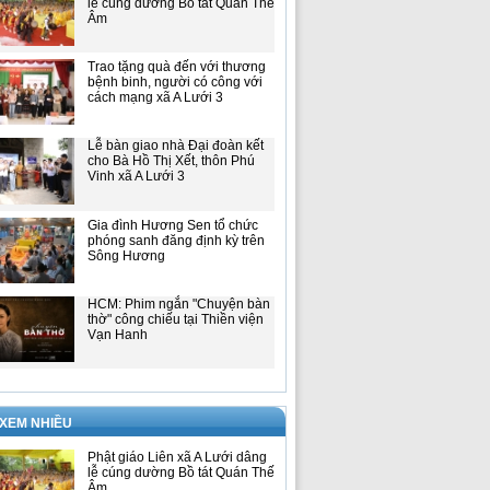
lễ cúng dường Bồ tát Quán Thế
Âm
Trao tặng quà đến với thương
bệnh binh, người có công với
cách mạng xã A Lưới 3
Lễ bàn giao nhà Đại đoàn kết
cho Bà Hồ Thị Xết, thôn Phú
Vinh xã A Lưới 3
Gia đình Hương Sen tổ chức
phóng sanh đăng định kỳ trên
Sông Hương
HCM: Phim ngắn "Chuyện bàn
thờ" công chiếu tại Thiền viện
Vạn Hanh
 XEM NHIỀU
Phật giáo Liên xã A Lưới dâng
lễ cúng dường Bồ tát Quán Thế
Âm