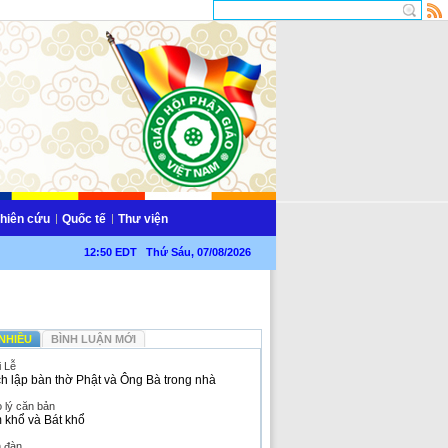
hiên cứu
Quốc tế
Thư viện
12:50 EDT Thứ Sáu, 07/08/2026
NHIỀU
BÌNH LUẬN MỚI
i Lễ
h lập bàn thờ Phật và Ông Bà trong nhà
 lý căn bản
 khổ và Bát khổ
n đàn