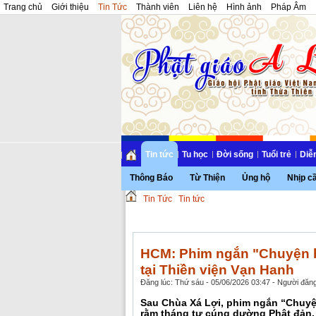
Trang chủ
Giới thiệu
Tin Tức
Thành viên
Liên hệ
Hình ảnh
Pháp Âm
Tin tức
Tu học
Đời sống
Tuổi trẻ
Diễ
Thông Báo
Từ Thiện
Ủng hộ
Nhịp c
Tin Tức
Tin tức
HCM: Phim ngắn "Chuyện b
tại Thiền viện Vạn Hanh
Đăng lúc: Thứ sáu - 05/06/2026 03:47 - Người đăng
Sau Chùa Xá Lợi, phim ngắn “Chuyện
rằm tháng tư cúng dường Phật đản.