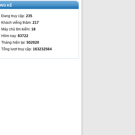
ỐNG KÊ
Đang truy cập:
235
Khách viếng thăm:
217
Máy chủ tìm kiếm:
18
Hôm nay:
83722
Tháng hiện tại:
502020
Tổng lượt truy cập:
163232564