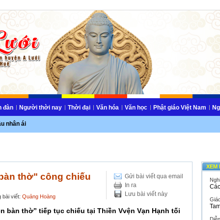
n đàn
Người thời nay
Thời đại
Văn hóa
Văn học
Phật giáo Việt Nam
Ng
ầu nhân ái
XEM 
àn thờ" công chiếu
Gửi bài viết qua email
Ngh
In ra
Các
Lưu bài viết này
 bài viết:
Quảng Hoàng
Giáo
Tam
 bàn thờ” tiếp tục chiếu tại Thiền Vvện Vạn Hạnh tối
Diễ