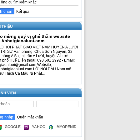
ông cụ tìm kiếm khác
Kết quả
I THIỆU
o mừng quý vị ghé thăm website
p://phatgiaoaluoi.com
O HỘI PHẬT GIÁO VIỆT NAM HUYỆN A LƯỚI
TRỊ SỰ Văn phòng: Chùa Sơn Nguyên, 32
phóng A So, thị trấn A Lưới, huyện A Lưới,
h phố Huế Điện thoại: 090 501 2992 - Email:
giaoaluoi@gmail.com Website:
phatgiaoaluoi.com LỜI NÓI ĐẦU Nam mô
sư Thích Ca Mâu Ni Phật...
NH VIÊN
Quên mật khẩu
GOOGLE
YAHOO
MYOPENID