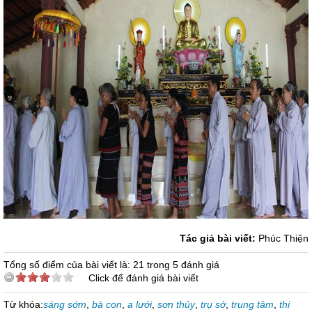
Tác giả bài viết:
Phúc Thiện
Tổng số điểm của bài viết là: 21 trong 5 đánh giá
Click để đánh giá bài viết
Từ khóa:
sáng sớm
,
bà con
,
a lưới
,
sơn thủy
,
trụ sở
,
trung tâm
,
thị