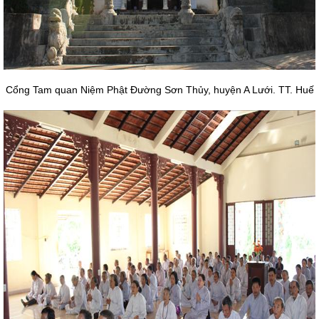
Cổng Tam quan Niệm Phật Đường Sơn Thủy, huyện A Lưới. TT. Huế