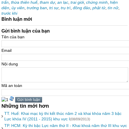
trấn
,
thừa thiên huế
,
tham dự
,
an lạc
,
trai giới
,
chứng minh
,
hiện
diện
,
ủy viên
,
trưởng ban
,
trị sự
,
trụ trì
,
đông đảo
,
phật tử
,
tín nữ
,
trước khi
Bình luận mới
Gửi bình luận của bạn
Tên của bạn
Email
Nội dung
Mã an toàn
Những tin mới hơn
TT. Huế: Khai mạc kỳ thi kết thúc năm 2 và khai khóa năm 3 bậc
Lực khóa IV (2011 - 2015) khu vực I
(08/09/2013)
TP. HCM: Kỳ thi bậc Lực năm thứ II - Khai khoá năm thứ III khu vực