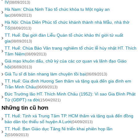
IV
(08/09/2013)
Hà Nam: Chùa Ninh Tảo tổ chức khóa tu Một ngày an
lạc
(08/09/2013)
Hà Nội: Chùa Diên Phúc tổ chức khánh thành nhà Mẫu, nhà thờ
Tổ
(08/09/2013)
TT. Huế: Đại giới đàn Liễu Quán tổ chức khảo thí giới tử xuất
gia
(08/09/2013)
TT. Huế: Chùa Bảo Vân trang nghiêm tổ chức lễ húy nhật HT. Thích
Tâm Niệm
(08/09/2013)
Giả mạo khuôn dấu, chữ ký của các cơ quan và lãnh đạo Giáo
hội
(06/09/2013)
Giả Tu sĩ đi bán nhang làm chuyện tồi bại
(06/09/2013)
TT. Huế: Gia đình Hương Sen thăm và tặng quà đến gia đình em
Trần Minh Châu
(06/09/2013)
Đức Trưởng lão HT. Thích Minh Châu (1952): Vì sao Gia Đình Phật
Tử (GĐPT) ra đời
(15/04/2021)
Những tin cũ hơn
TT. Huế: Tịnh xá Trung Tâm TP. HCM thăm và tặng quà đến đồng
bào dân tộc thiểu số huyện A Lưới
(04/09/2013)
TT. Huế: Ban Giáo dục Tăng Ni triển khai phiên họp lần
2
(03/09/2013)