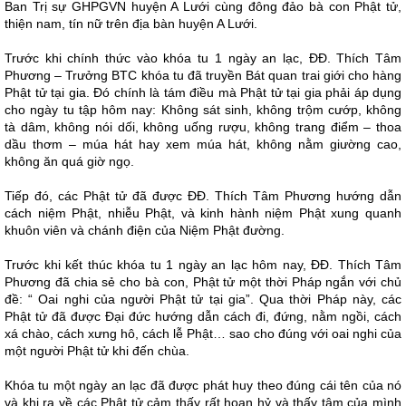
Ban Trị sự GHPGVN huyện A Lưới cùng đông đảo bà con Phật tử,
thiện nam, tín nữ trên địa bàn huyện A Lưới.
Trước khi chính thức vào khóa tu 1 ngày an lạc, ĐĐ. Thích Tâm
Phương – Trưởng BTC khóa tu đã truyền Bát quan trai giới cho hàng
Phật tử tại gia. Đó chính là tám điều mà Phật tử tại gia phải áp dụng
cho ngày tu tập hôm nay: Không sát sinh, không trộm cướp, không
tà dâm, không nói dối, không uống rượu, không trang điểm – thoa
dầu thơm – múa hát hay xem múa hát, không nằm giường cao,
không ăn quá giờ ngọ.
Tiếp đó, các Phật tử đã được ĐĐ. Thích Tâm Phương hướng dẫn
cách niệm Phật, nhiễu Phật, và kinh hành niệm Phật xung quanh
khuôn viên và chánh điện của Niệm Phật đường.
Trước khi kết thúc khóa tu 1 ngày an lạc hôm nay, ĐĐ. Thích Tâm
Phương đã chia sẻ cho bà con, Phật tử một thời Pháp ngắn với chủ
đề: “ Oai nghi của người Phật tử tại gia”. Qua thời Pháp này, các
Phật tử đã được Đại đức hướng dẫn cách đi, đứng, nằm ngồi, cách
xá chào, cách xưng hô, cách lễ Phật… sao cho đúng với oai nghi của
một người Phật tử khi đến chùa.
Khóa tu một ngày an lạc đã được phát huy theo đúng cái tên của nó
và khi ra về các Phật tử cảm thấy rất hoan hỷ và thấy tâm của mình