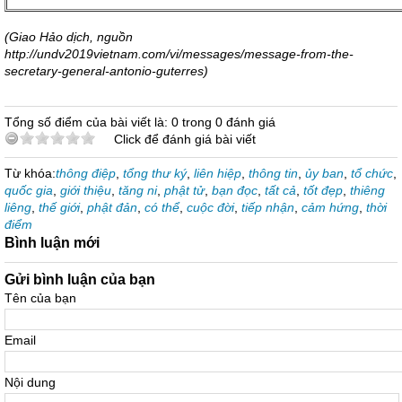
(Giao Hảo dịch, nguồn
http://undv2019vietnam.com/vi/messages/message-from-the-
secretary-general-antonio-guterres)
Tổng số điểm của bài viết là: 0 trong 0 đánh giá
Click để đánh giá bài viết
Từ khóa:
thông điệp
,
tổng thư ký
,
liên hiệp
,
thông tin
,
ủy ban
,
tổ chức
,
quốc gia
,
giới thiệu
,
tăng ni
,
phật tử
,
bạn đọc
,
tất cả
,
tốt đẹp
,
thiêng
liêng
,
thế giới
,
phật đản
,
có thể
,
cuộc đời
,
tiếp nhận
,
cảm hứng
,
thời
điểm
Bình luận mới
Gửi bình luận của bạn
Tên của bạn
Email
Nội dung