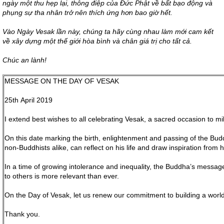
ngày một thu hẹp lại, thông điệp của Đức Phật về bất bạo động và
phụng sự tha nhân trở nên thích ứng hơn bao giờ hết.
Vào Ngày Vesak lần này, chúng ta hãy cùng nhau làm mới cam kết
về xây dựng một thế giới hòa bình và chân giá trị cho tất cả.
Chúc an lành!
MESSAGE ON THE DAY OF VESAK
25th April 2019
I extend best wishes to all celebrating Vesak, a sacred occasion to mi
On this date marking the birth, enlightenment and passing of the Budd
non-Buddhists alike, can reflect on his life and draw inspiration from h
In a time of growing intolerance and inequality, the Buddha’s messag
to others is more relevant than ever.
On the Day of Vesak, let us renew our commitment to building a world 
Thank you.