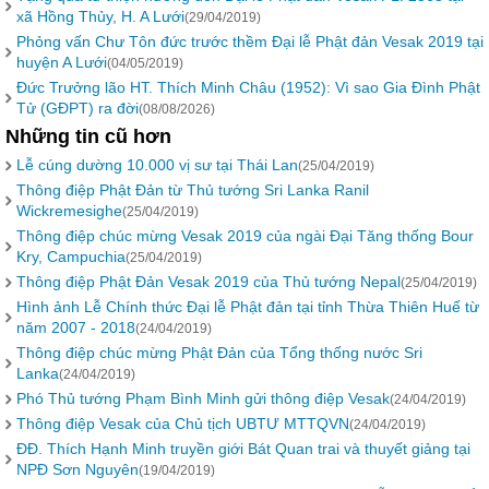
xã Hồng Thủy, H. A Lưới
(29/04/2019)
Phỏng vấn Chư Tôn đức trước thềm Đại lễ Phật đản Vesak 2019 tại
huyện A Lưới
(04/05/2019)
Đức Trưởng lão HT. Thích Minh Châu (1952): Vì sao Gia Đình Phật
Tử (GĐPT) ra đời
(08/08/2026)
Những tin cũ hơn
Lễ cúng dường 10.000 vị sư tại Thái Lan
(25/04/2019)
Thông điệp Phật Đản từ Thủ tướng Sri Lanka Ranil
Wickremesighe
(25/04/2019)
Thông điệp chúc mừng Vesak 2019 của ngài Đại Tăng thống Bour
Kry, Campuchia
(25/04/2019)
Thông điệp Phật Đản Vesak 2019 của Thủ tướng Nepal
(25/04/2019)
Hình ảnh Lễ Chính thức Đại lễ Phật đản tại tỉnh Thừa Thiên Huế từ
năm 2007 - 2018
(24/04/2019)
Thông điệp chúc mừng Phật Đản của Tổng thống nước Sri
Lanka
(24/04/2019)
Phó Thủ tướng Phạm Bình Minh gửi thông điệp Vesak
(24/04/2019)
Thông điệp Vesak của Chủ tịch UBTƯ MTTQVN
(24/04/2019)
ĐĐ. Thích Hạnh Minh truyền giới Bát Quan trai và thuyết giảng tại
NPĐ Sơn Nguyên
(19/04/2019)