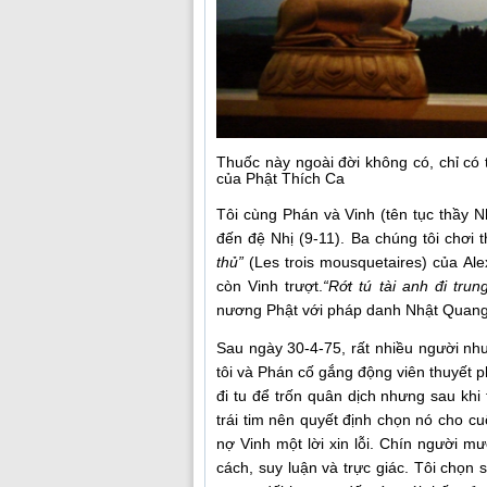
Thuốc này ngoài đời không có, chỉ có 
của Phật Thích Ca
Tôi cùng Phán và Vinh (tên tục thầy N
đến đệ Nhị (9-11). Ba chúng tôi chơi 
thủ”
(Les trois mousquetaires) của Al
còn Vinh trượt.
“Rớt tú tài anh đi trung
nương Phật với pháp danh Nhật Quan
Sau ngày 30-4-75, rất nhiều người như
tôi và Phán cố gắng động viên thuyết p
đi tu để trốn quân dịch nhưng sau khi 
trái tim nên quyết định chọn nó cho cu
nợ Vinh một lời xin lỗi. Chín người m
cách, suy luận và trực giác. Tôi chọn s