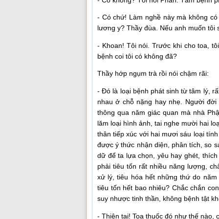
- Có chứ! Làm nghề này mà không có t
lương y? Thầy đùa. Nếu anh muốn tôi 
- Khoan! Tôi nói. Trước khi cho toa, t
bệnh coi tôi có không đã?
Thầy hớp ngụm trà rồi nói chậm rãi:
- Đó là loại bệnh phát sinh từ tâm lý, 
nhau ở chỗ nặng hay nhẹ. Người đời 
thông qua năm giác quan mà nhà Phật
lăm loại hình ảnh, tai nghe mười hai lo
thân tiếp xúc với hai mươi sáu loại tín
được ý thức nhận diện, phân tích, so sá
dữ để ta lựa chọn, yêu hay ghét, thíc
phải tiêu tốn rất nhiều năng lượng,
xử lý, tiêu hóa hết những thứ do năm
tiêu tốn hết bao nhiêu? Chắc chắn co
suy nhược tinh thần, không bệnh tật k
- Thiện tai! Toa thuốc đó như thế nào, 