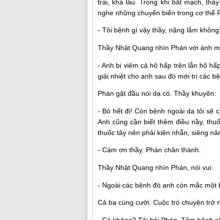
trái, khá lâu. Trong khi bắt mạch, thầ
nghe những chuyển biến trong cơ thể P
- Tôi bệnh gì vậy thầy, nặng lắm không
Thầy Nhật Quang nhìn Phán với ánh mắ
- Anh bị viêm cả hô hấp trên lẫn hô hấ
giải nhiệt cho anh sau đó mới trị các 
Phán gật đầu nói dạ có. Thầy khuyên:
- Bỏ hết đi! Còn bệnh ngoài da tôi sẽ
Anh cũng cần biết thêm điều nầy, th
thuốc tây nên phải kiên nhẫn, siêng nă
- Cám ơn thầy. Phán chân thành.
Thầy Nhật Quang nhìn Phán, nói vui:
- Ngoài các bệnh đó anh còn mắc một 
Cả ba cùng cười. Cuộc trò chuyện trở 
- Có không? Tôi hỏi Phán. Tâm bệnh ph