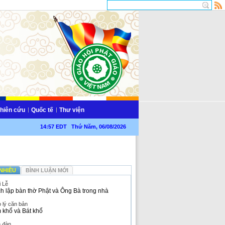
hiên cứu
Quốc tế
Thư viện
14:57 EDT Thứ Năm, 06/08/2026
NHIỀU
BÌNH LUẬN MỚI
i Lễ
h lập bàn thờ Phật và Ông Bà trong nhà
 lý căn bản
 khổ và Bát khổ
n đàn