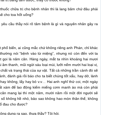
huốc chữa trị cho bệnh nhân thì là lang băm chứ đâu phải
sẽ cho toa hốt uống?
ôi yêu cầu thầy nói rõ tâm bệnh là gì và nguyên nhân gây ra
rất phổ biến, ai cũng mắc chứ không riêng anh Phán, chỉ khác
thường nói “bệnh vào từ miệng”, nhưng nó còn đến với ta
 gọi là năm căn. Hàng ngày, mắt ta nhìn khoảng hai mươi
ại âm thanh, mũi ngửi sáu loại mùi, lưỡi nếm mười hai loại vị,
h chất và trạng thái của sự vật. Tất cả những trần cảnh đó sẽ
nh, đánh giá rồi báo cho ta biết chúng tốt xấu, hay dở, lành
h hay không, lấy hay bỏ v.v… Hai anh nghĩ thử coi, một ngày
 chất xám để lao động kiếm miếng cơm manh áo mà còn phải
 căn mang lại thì một năm, mười năm rồi một đời người sẽ
n số không hề nhỏ, bảo sao không hao mòn thân thể, không
hổ đau cho được?
công dụng ra sao, thưa thầy? Tôi hỏi.