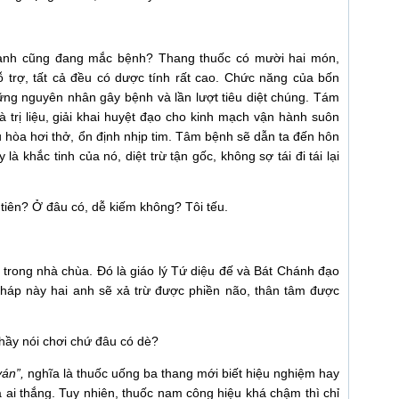
 anh cũng đang mắc bệnh? Thang thuốc có mười hai món,
rợ, tất cả đều có dược tính rất cao. Chức năng của bốn
ững nguyên nhân gây bệnh và lần lượt tiêu diệt chúng. Tám
trị liệu, giải khai huyệt đạo cho kinh mạch vận hành suôn
ều hòa hơi thở, ổn định nhịp tim. Tâm bệnh sẽ dẫn ta đến hôn
là khắc tinh của nó, diệt trừ tận gốc, không sợ tái đi tái lại
 tiên? Ở đâu có, dễ kiếm không? Tôi tếu.
ó trong nhà chùa. Đó là giáo lý Tứ diệu đế và Bát Chánh đạo
pháp này hai anh sẽ xả trừ được phiền não, thân tâm được
thầy nói chơi chứ đâu có dè?
ván”,
nghĩa là thuốc uống ba thang mới biết hiệu nghiệm hay
a ai thắng. Tuy nhiên, thuốc nam công hiệu khá chậm thì chỉ