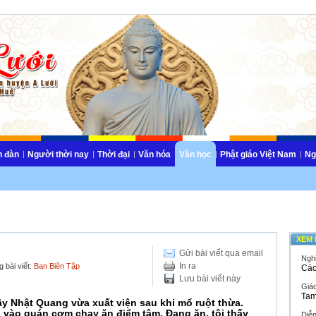
n đàn
Người thời nay
Thời đại
Văn hóa
Văn học
Phật giáo Việt Nam
Ng
XEM 
Gửi bài viết qua email
Ngh
In ra
 bài viết:
Ban Biên Tập
Các
Lưu bài viết này
Giáo
Tam
ầy Nhật Quang vừa xuất viện sau khi mổ ruột thừa.
à vào quán cơm chay ăn điểm tâm. Đang ăn, tôi thấy
Diễ