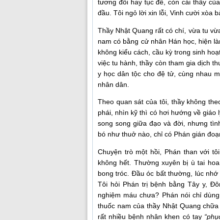
tương đối hay tục đế, còn cái thấy của
đầu. Tôi ngỏ lời xin lỗi, Vinh cười xòa 
Thầy Nhật Quang rất có chí, vừa tu vừ
nam có bằng cử nhân Hán học, hiện làm 
không kiểu cách, cầu kỳ trong sinh hoạt
việc tu hành, thầy còn tham gia dịch th
y học dân tộc cho đệ tử, cùng nhau 
nhân dân.
Theo quan sát của tôi, thầy không the
phái, nhìn kỹ thì có hơi hướng về giáo
song song giữa đạo và đời, nhưng tìn
bó như thuở nào, chỉ có Phán gián đoạn
Chuyện trò một hồi, Phán than với tô
không hết. Thường xuyên bị ù tai ho
bong tróc. Đầu óc bất thường, lúc nhớ 
Tôi hỏi Phán trị bệnh bằng Tây y, Đ
nghiệm máu chưa? Phán nói chỉ dùng 
thuốc nam của thầy Nhật Quang chữa 
rất nhiều bệnh nhân khen có tay
“phụ