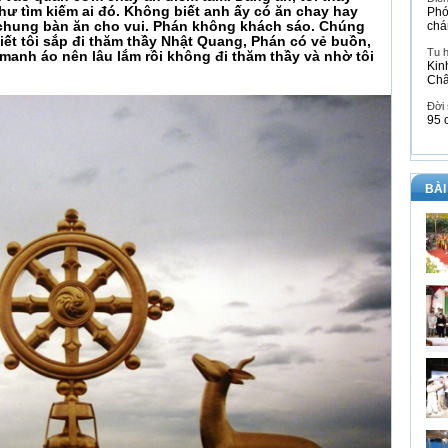
 tìm kiếm ai đó. Không biết anh ấy có ăn chay hay
Phó
chung bàn ăn cho vui. Phán không khách sáo. Chúng
chá
biết tôi sắp đi thăm thầy Nhật Quang, Phán có vẻ buồn,
Tu 
 manh áo nên lâu lắm rồi không đi thăm thầy và nhờ tôi
Kin
Ch
Đời
95 
BÀI