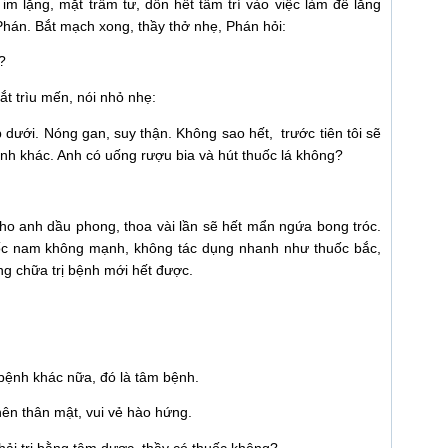
y im lặng, mặt trầm tư, dồn hết tâm trí vào việc làm để lắng
hán. Bắt mạch xong, thầy thở nhẹ, Phán hỏi:
?
t trìu mến, nói nhỏ nhẹ:
p dưới. Nóng gan, suy thận. Không sao hết, trước tiên tôi sẽ
bệnh khác. Anh có uống rượu bia và hút thuốc lá không?
 cho anh dầu phong, thoa vài lần sẽ hết mẩn ngứa bong tróc.
uốc nam không mạnh, không tác dụng nhanh như thuốc bắc,
ng chữa trị bệnh mới hết được.
bệnh khác nữa, đó là tâm bệnh.
nên thân mật, vui vẻ hào hứng.
ải trị bằng tâm dược, thầy có thuốc không?