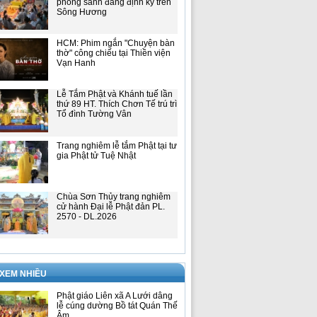
phóng sanh đăng định kỳ trên
Sông Hương
HCM: Phim ngắn "Chuyện bàn
thờ" công chiếu tại Thiền viện
Vạn Hanh
Lễ Tắm Phật và Khánh tuế lần
thứ 89 HT. Thích Chơn Tế trú trì
Tổ đình Tường Vân
Trang nghiêm lễ tắm Phật tại tư
gia Phật tử Tuệ Nhật
Chùa Sơn Thủy trang nghiêm
cử hành Đại lễ Phật đản PL.
2570 - DL.2026
 XEM NHIỀU
Phật giáo Liên xã A Lưới dâng
lễ cúng dường Bồ tát Quán Thế
Âm