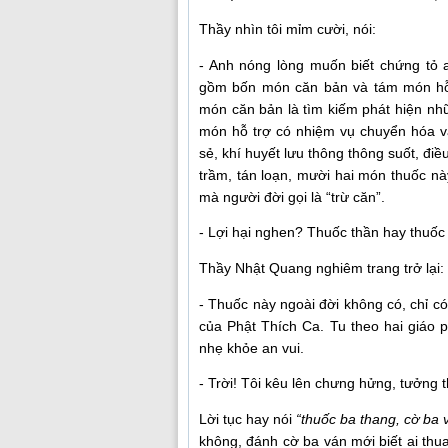
Thầy nhìn tôi mỉm cười, nói:
- Anh nóng lòng muốn biết chứng tỏ
gồm bốn món căn bản và tám món hỗ t
món căn bản là tìm kiếm phát hiện nh
món hỗ trợ có nhiệm vụ chuyển hóa và 
sẻ, khí huyết lưu thông thông suốt, đi
trầm, tán loạn, mười hai món thuốc này 
mà người đời gọi là “trừ căn”.
- Lợi hại nghen? Thuốc thần hay thuốc
Thầy Nhật Quang nghiêm trang trở lại:
- Thuốc này ngoài đời không có, chỉ c
của Phật Thích Ca. Tu theo hai giáo 
nhẹ khỏe an vui.
- Trời! Tôi kêu lên chưng hửng, tưởng 
Lời tục hay nói
“thuốc ba thang, cờ ba 
không, đánh cờ ba ván mới biết ai thu