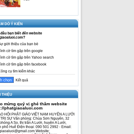
M DÒ Ý KIẾN
đâu bạn biết đến website
giaoaluoi.com?
ự giới thiệu của bạn bè
ình cờ tìm gặp trên google
ình cờ tìm gặp trên Yahoo search
ình cờ tìm gặp trên facebook
ông cụ tìm kiếm khác
Kết quả
I THIỆU
o mừng quý vị ghé thăm website
p://phatgiaoaluoi.com
O HỘI PHẬT GIÁO VIỆT NAM HUYỆN A LƯỚI
TRỊ SỰ Văn phòng: Chùa Sơn Nguyên, 32
phóng A So, thị trấn A Lưới, huyện A Lưới,
h phố Huế Điện thoại: 090 501 2992 - Email:
giaoaluoi@gmail.com Website: