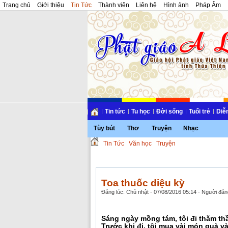
Trang chủ
Giới thiệu
Tin Tức
Thành viên
Liên hệ
Hình ảnh
Pháp Âm
Tin tức
Tu học
Đời sống
Tuổi trẻ
Diễ
Tùy bút
Thơ
Truyện
Nhạc
Tin Tức
Văn học
Truyện
Toa thuốc diệu kỳ
Đăng lúc: Chủ nhật - 07/08/2016 05:14 - Người đăng
Sáng ngày mồng tám, tôi đi thăm th
Trước khi đi, tôi mua vài món quà v