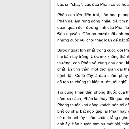
bác sĩ “chạy”. Lúc đầu Phán có vẻ hoà
Phán cao lớn điển trai, hào hoa phong
Phán đã làm rung động nhiều trái tim nữ
quan quân đội, đường tình của Phán l
Đào nguyên. Gần ba mươi tuổi anh mới
những cuộc vui chơi thác loạn để bắt đ
Bước ngoặt lớn nhất trong cuộc đời Phá
hai bàn tay trắng. Ước mơ không thành
thường, còn Phán vô cùng đau đớn, kh
chất lẫn tinh thần một thời gian dài 
bệnh tật. Có lẽ đây là dấu chấm phẩy,
đã tạo ra chúng từ kiếp trước, tôi nghĩ.
Tôi cùng Phán đến phòng thuốc của t
năm xa cách, Phán lại thay đổi quá nhi
Phòng thuốc khá đông khách nên tôi đề 
biết có phải bất ngờ gặp lại Phán hay
cứ nhìn anh ấy chăm chăm, lắng nghe l
anh ấy. Hàn huyên tâm sự một hồi, thầ