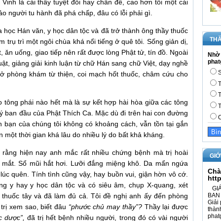
 Vinh là cái thấy tuyệt đối hay chân đế, cao hơn tôi một cái
bảo người tu hành đã phá chấp, đâu có lỗi phải gì.
a học Hán văn, y học dân tộc và đã trở thành ông thầy thuốc
THĂ
trụ trì một ngôi chùa khá nổi tiếng ở quê tôi. Sống giản dị,
, ăn uống, giao tiếp nên rất được lòng Phật tử, tín đồ. Ngoài
Nhờ 
phat
uật, giảng giải kinh luận từ chữ Hán sang chữ Việt, dạy nghề
S
mở phòng khám từ thiện, coi mạch hốt thuốc, châm cứu cho
T
T
o tông phái nào hết mà là sự kết hợp hài hòa giữa các tông
T
 lý ban đầu của Phật Thích Ca. Mặc dù đi trên hai con đường
C
h bạn của chúng tôi không có khoảng cách, vẫn tồn tại gắn
 một thời gian khá lâu do nhiều lý do bất khả kháng.
i rằng hiện nay anh mắc rất nhiều chứng bệnh mà trị hoài
GIỚ
a mắt. Sổ mũi hắt hơi. Lưỡi đắng miệng khô. Da mẩn ngứa
Chà
lúc quên. Tính tình cũng vậy, hay buồn vui, giận hờn vô cớ.
htt
ông y hay y học dân tộc và có siêu âm, chụp X-quang, xét
GIÁ
thuốc tây và đã làm đủ cả. Tôi đề nghị anh ấy đến phòng
BAN 
Giải 
trị xem sao, biết đâu
“phước chủ may thầy”?
Thầy lại được
thàn
phat
c dược”,
đã trị hết bệnh nhiều người, trong đó có vài người