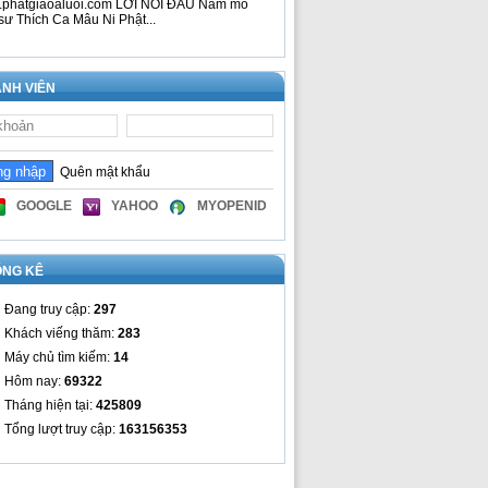
phatgiaoaluoi.com LỜI NÓI ĐẦU Nam mô
sư Thích Ca Mâu Ni Phật...
NH VIÊN
Quên mật khẩu
GOOGLE
YAHOO
MYOPENID
ỐNG KÊ
Đang truy cập:
297
Khách viếng thăm:
283
Máy chủ tìm kiếm:
14
Hôm nay:
69322
Tháng hiện tại:
425809
Tổng lượt truy cập:
163156353