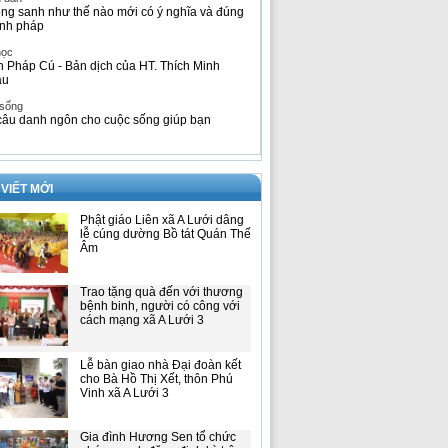
ng sanh như thế nào mới có ý nghĩa và đúng
nh pháp
học
h Pháp Cú - Bản dịch của HT. Thích Minh
âu
 sống
câu danh ngôn cho cuộc sống giúp bạn
 VIẾT MỚI
Phật giáo Liên xã A Lưới dâng
lễ cúng dường Bồ tát Quán Thế
Âm
Trao tặng quà đến với thương
bệnh binh, người có công với
cách mạng xã A Lưới 3
Lễ bàn giao nhà Đại đoàn kết
cho Bà Hồ Thị Xết, thôn Phú
Vinh xã A Lưới 3
Gia đình Hương Sen tổ chức