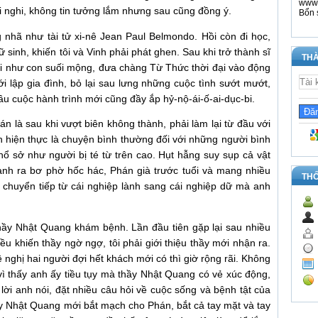
www.
i nghi, không tin tưởng lắm nhưng sau cũng đồng ý.
Bổn 
 nhã như tài tử xi-nê Jean Paul Belmondo. Hồi còn đi học,
 sinh, khiến tôi và Vinh phải phát ghen. Sau khi trở thành sĩ
THÀ
ại như con suối mộng, đưa chàng Từ Thức thời đại vào động
 lập gia đình, bỏ lại sau lưng những cuộc tình sướt mướt,
ầu cuộc hành trình mới cũng đầy ắp hỷ-nộ-ái-ố-ai-dục-bi.
n là sau khi vượt biên không thành, phải làm lại từ đầu với
 hiện thực là chuyện bình thường đối với những người bình
ổ sở như người bị té từ trên cao. Hụt hẫng suy sụp cả vật
thành ra bơ phờ hốc hác, Phán già trước tuổi và mang nhiều
TH
 chuyển tiếp từ cái nghiệp lành sang cái nghiệp dữ mà anh
hầy Nhật Quang khám bệnh. Lần đầu tiên gặp lại sau nhiều
ều khiến thầy ngờ ngợ, tôi phải giới thiệu thầy mới nhận ra.
nghị hai người đợi hết khách mới có thì giờ rộng rãi. Không
 vì thấy anh ấy tiều tụy mà thầy Nhật Quang có vẻ xúc động,
ời anh nói, đặt nhiều câu hỏi về cuộc sống và bệnh tật của
y Nhật Quang mới bắt mạch cho Phán, bắt cả tay mặt và tay