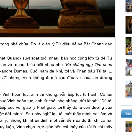
trong nhà chùa. Đó là giáo lý Tứ diệu đế và Bát Chánh đạo
hật Quang) suýt soát tuổi nhau, bạn học cùng lớp từ đệ Tứ
thân với nhau, hiểu biết nhau như
“Ba chàng ngự lâm pháo
exandre Dumas. Cuối năm đệ Nhị, tôi và Phán đậu Tú tài 1,
 sĩ”
nhưng Vinh không đi mà cạo đầu vô chùa ẩn dương
g.
 Vinh hoàn tục, anh thì không, vẫn tiếp tục tu hành. Có lần
hục Vinh hoàn tục, anh từ chối nhẹ nhàng, dứt khoát: “Dù tôi
tiếp xúc với giáo lý Phật giáo, tôi thấy đó là con đường của
ộc đời mình”. Sau này nghĩ lại, tôi mới thấy mình sai lầm và
TIN
ười ý, nhưng khi nhận định một vấn đề nào đó thì chỉ có hai
uy luận, Vinh chọn trực giác nên cái thấy của tôi là cái thấy