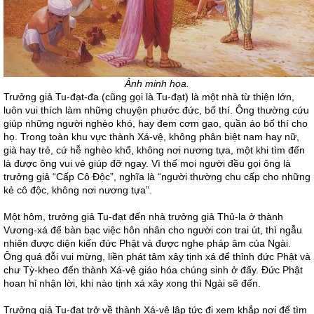
Ảnh minh họa.
Trưởng giả Tu-đạt-đa (cũng gọi là Tu-đạt) là một nhà từ thiện lớn,
luôn vui thích làm những chuyện phước đức, bố thí. Ông thường cứu
giúp những người nghèo khó, hay đem cơm gạo, quần áo bố thí cho
họ. Trong toàn khu vực thành Xá-vệ, không phân biệt nam hay nữ,
già hay trẻ, cứ hễ nghèo khổ, không nơi nương tựa, một khi tìm đến
là được ông vui vẻ giúp đỡ ngay. Vì thế mọi người đều gọi ông là
trưởng giả “Cấp Cô Độc”, nghĩa là “người thường chu cấp cho những
kẻ cô độc, không nơi nương tựa”.
Một hôm, trưởng giả Tu-đạt đến nhà trưởng giả Thủ-la ở thành
Vương-xá để bàn bạc việc hôn nhân cho người con trai út, thì ngẫu
nhiên được diện kiến đức Phật và được nghe pháp âm của Ngài.
Ông quá đỗi vui mừng, liền phát tâm xây tịnh xá để thỉnh đức Phật và
chư Tỳ-kheo đến thành Xá-vệ giáo hóa chúng sinh ở đấy. Đức Phật
hoan hỉ nhận lời, khi nào tịnh xá xây xong thì Ngài sẽ đến.
Trưởng giả Tu-đạt trở về thành Xá-vệ lập tức đi xem khắp nơi để tìm