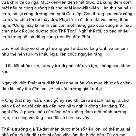
vừa chín thì có ngài Mục-kiền-liên đến khất thực. Bà cũng đem cơm
mới nấu ra cúng dường hết cho ngài Mục-kiền-liên. Lần thứ ba nấu
cơm, bà lại cúng dường cho ngài Ca-diếp. Còn thưng gạo cuối cùng,
cơm vừa chín tới thì thấy đức Phật từ xa đi đến. Bà vui mừng thầm
nghĩ: “Cũng may là mình vẫn còn một thưng gạo cuối cùng mới nấu
chín này để cúng dường đức Thế Tôn!” Nghĩ thế rồi, có bao nhiêu
cơm trong nồi bà dâng cúng trọn lên đức Phật.
Đức Phật thấy vợ chồng trưởng giả Tu-đạt có lòng lành và tín tâm
như thế nên từ kim khẩu Ngài liền chúc nguyện rằng:
– Tội diệt phúc sinh, từ nay trở đi phúc đức vô tận, không còn khốn
khó.
Ngay khi đức Phật vừa đi khỏi thì nhà buôn vừa mua khúc gỗ chiên-
đàn khi nãy tìm đến, vui vẻ nói với trưởng giả Tu-đạt:
– Ông thật may mắn, khúc gỗ ấy sau khi tôi rửa sạch mang ra chợ
bán đã có người đến trả đến hơn năm nghìn đồng tiền vàng. Tôi
nghĩ đây là phước báu của ông nên không dám một mình hưởng
trọn, xin cùng với ông chia đôi số tiền này vậy.
Thế là trưởng giả Tu-đạt nhận được một số tiền lớn, có thể mua lại
nhà cửa và bắt đầu trở lại công việc làm ăn buôn bán. Từ đó mọi