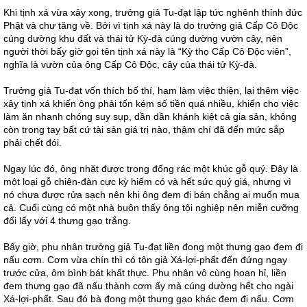
Khi tịnh xá vừa xây xong, trưởng giả Tu-đạt lập tức nghênh thỉnh đức
Phật và chư tăng về. Bởi vì tịnh xá này là do trưởng giả Cấp Cô Độc
cúng dường khu đất và thái tử Kỳ-đà cúng dường vườn cây, nên
người thời bấy giờ gọi tên tịnh xá này là “Kỳ thọ Cấp Cô Độc viên”,
nghĩa là vườn của ông Cấp Cô Độc, cây của thái tử Kỳ-đà.
Trưởng giả Tu-đạt vốn thích bố thí, ham làm việc thiện, lại thêm việc
xây tịnh xá khiến ông phải tốn kém số tiền quá nhiều, khiến cho việc
làm ăn nhanh chóng suy sụp, dần dần khánh kiệt cả gia sản, không
còn trong tay bất cứ tài sản giá trị nào, thậm chí đã đến mức sắp
phải chết đói.
Ngay lúc đó, ông nhặt được trong đống rác một khúc gỗ quý. Đây là
một loại gỗ chiên-đàn cực kỳ hiếm có và hết sức quý giá, nhưng vì
nó chưa được rửa sạch nên khi ông đem đi bán chẳng ai muốn mua
cả. Cuối cùng có một nhà buôn thấy ông tội nghiệp nên miễn cưỡng
đổi lấy với 4 thưng gạo trắng.
Bấy giờ, phu nhân trưởng giả Tu-đạt liền đong một thưng gạo đem đi
nấu cơm. Cơm vừa chín thì có tôn giả Xá-lợi-phất đến đứng ngay
trước cửa, ôm bình bát khất thực. Phu nhân vô cùng hoan hỉ, liền
đem thưng gạo đã nấu thành cơm ấy mà cúng dường hết cho ngài
Xá-lợi-phất. Sau đó bà đong một thưng gạo khác đem đi nấu. Cơm