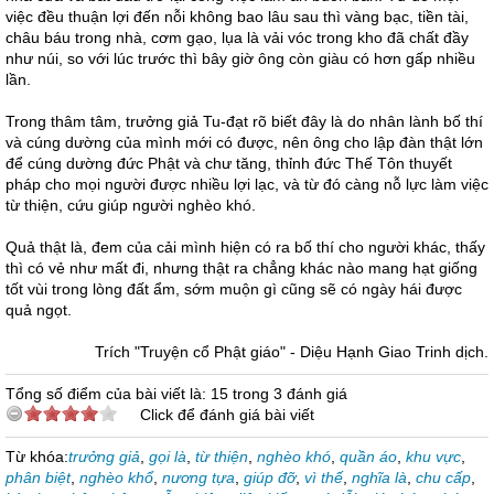
việc đều thuận lợi đến nỗi không bao lâu sau thì vàng bạc, tiền tài,
châu báu trong nhà, cơm gạo, lụa là vải vóc trong kho đã chất đầy
như núi, so với lúc trước thì bây giờ ông còn giàu có hơn gấp nhiều
lần.
Trong thâm tâm, trưởng giả Tu-đạt rõ biết đây là do nhân lành bố thí
và cúng dường của mình mới có được, nên ông cho lập đàn thật lớn
để cúng dường đức Phật và chư tăng, thỉnh đức Thế Tôn thuyết
pháp cho mọi người được nhiều lợi lạc, và từ đó càng nỗ lực làm việc
từ thiện, cứu giúp người nghèo khó.
Quả thật là, đem của cải mình hiện có ra bố thí cho người khác, thấy
thì có vẻ như mất đi, nhưng thật ra chẳng khác nào mang hạt giống
tốt vùi trong lòng đất ẩm, sớm muộn gì cũng sẽ có ngày hái được
quả ngọt.
Trích "Truyện cổ Phật giáo" - Diệu Hạnh Giao Trinh dịch.
Tổng số điểm của bài viết là: 15 trong 3 đánh giá
Click để đánh giá bài viết
Từ khóa:
trưởng giả
,
gọi là
,
từ thiện
,
nghèo khó
,
quần áo
,
khu vực
,
phân biệt
,
nghèo khổ
,
nương tựa
,
giúp đỡ
,
vì thế
,
nghĩa là
,
chu cấp
,