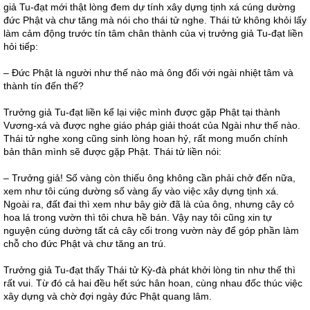
giả Tu-đạt mới thật lòng đem dự tính xây dựng tịnh xá cúng dường
đức Phật và chư tăng mà nói cho thái tử nghe. Thái tử không khỏi lấy
làm cảm động trước tín tâm chân thành của vị trưởng giả Tu-đạt liền
hỏi tiếp:
– Đức Phật là người như thế nào mà ông đối với ngài nhiệt tâm và
thành tín đến thế?
Trưởng giả Tu-đạt liền kể lại việc mình được gặp Phật tại thành
Vương-xá và được nghe giáo pháp giải thoát của Ngài như thế nào.
Thái tử nghe xong cũng sinh lòng hoan hỷ, rất mong muốn chính
bản thân mình sẽ được gặp Phật. Thái tử liền nói:
– Trưởng giả! Số vàng còn thiếu ông không cần phải chở đến nữa,
xem như tôi cúng dường số vàng ấy vào việc xây dựng tịnh xá.
Ngoài ra, đất đai thì xem như bây giờ đã là của ông, nhưng cây cỏ
hoa lá trong vườn thì tôi chưa hề bán. Vậy nay tôi cũng xin tự
nguyện cúng dường tất cả cây cối trong vườn này để góp phần làm
chỗ cho đức Phật và chư tăng an trú.
Trưởng giả Tu-đạt thấy Thái tử Kỳ-đà phát khởi lòng tin như thế thì
rất vui. Từ đó cả hai đều hết sức hân hoan, cùng nhau đốc thúc việc
xây dựng và chờ đợi ngày đức Phật quang lâm.