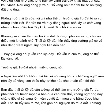
với điều kiện như sau: Ông hãy lấy vàng trải đầy khắp mặt đất của
khu vườn. Nếu ông đồng ý trả đủ số vàng như thế thì tôi sẽ nhượng
đất cho ông.
Không ngờ thái tử vừa nói giá như thế thì trưởng giả Tu-đạt tỏ ra vui
mừng khôn xiết, lập tức trở về huy động người nhà lấy xe chở vàng
nhanh chóng đến trải đầy khắp mặt đất chỗ khu vườn.
Khoảng xế chiều thì toàn bộ khu đất đã được phủ kín vàng, chi còn
thiếu một khoảnh nhỏ. Thái tử Kỳ-đà nhìn thấy ông trưởng giả có vẻ
như đang trầm ngâm suy nghĩ liền đến bảo:
– Bây giờ ông đổi ý vẫn còn kịp đấy. Đất vẫn là của tôi, ông có thể
lấy vàng về.
Trưởng giả Tu-đạt nhoẻn miệng cười, nói:
– Ngài lầm rồi! Tôi không hề tiếc rẻ số vàng bỏ ra, chỉ đang nghĩ xem
nên lấy số vàng còn thiếu này từ kho nào cho thuận tiện đó thôi.
Ban đầu thái tử Kỳ-đà vẫn tưởng có thể làm cho trưởng giả Tu-đạt
phải thối chí trước một giá bán quá cao như thế, không ngờ ông này
chẳng tiếc gì số vàng lớn, vẫn quyết tâm mua cho bằng được khu
đất. Thái tử lấy làm tò mò, liền gạn hỏi nguyên do mua đất. Trưởng