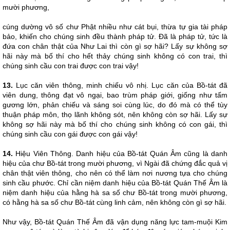
mười phương,
cúng dường vô số chư Phật nhiều như cát bụi, thừa tự gia tài pháp
bảo, khiến cho chúng sinh đều thành pháp tử. Đã là pháp tử, tức là
đứa con chân thật của Như Lai thì còn gì sợ hãi? Lấy sự không sợ
hãi này mà bố thí cho hết thảy chúng sinh không có con trai, thì
chúng sinh cầu con trai được con trai vậy!
13.
Lục căn viên thông, minh chiếu vô nhị. Lục căn của Bồ-tát đã
viên dung, thông đạt vô ngại, bao trùm pháp giới, giống như tấm
gương lớn, phản chiếu và sáng soi cùng lúc, do đó mà có thể tùy
thuận pháp môn, thọ lãnh không sót, nên không còn sợ hãi. Lấy sự
không sợ hãi này mà bố thí cho chúng sinh không có con gái, thì
chúng sinh cầu con gái được con gái vậy!
14.
Hiệu Viên Thông. Danh hiệu của Bồ-tát Quán Âm cũng là danh
hiệu của chư Bồ-tát trong mười phương, vì Ngài đã chứng đắc quả vị
chân thật viên thông, cho nên có thể làm nơi nương tựa cho chúng
sinh cầu phước. Chỉ cần niệm danh hiệu của Bồ-tát Quán Thế Âm là
niệm danh hiệu của hằng hà sa số chư Bồ-tát trong mười phương,
có hằng hà sa số chư Bồ-tát cùng linh cảm, nên không còn gì sợ hãi.
Như vậy, Bồ-tát Quán Thế Âm đã vận dụng năng lực tam-muội Kim