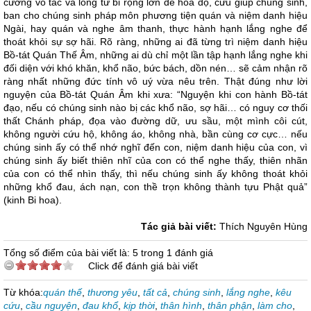
cương vô tác và lòng từ bi rộng lớn để hóa độ, cứu giúp chúng sinh,
ban cho chúng sinh pháp môn phương tiện quán và niệm danh hiệu
Ngài, hay quán và nghe âm thanh, thực hành hạnh lắng nghe để
thoát khỏi sự sợ hãi. Rõ ràng, những ai đã từng trì niệm danh hiệu
Bồ-tát Quán Thế Âm, những ai dù chỉ một lần tập hạnh lắng nghe khi
đối diện với khó khăn, khổ não, bức bách, dồn nén… sẽ cảm nhận rõ
ràng nhất những đức tính vô uý vừa nêu trên. Thật đúng như lời
nguyện của Bồ-tát Quán Âm khi xưa: “Nguyện khi con hành Bồ-tát
đạo, nếu có chúng sinh nào bị các khổ não, sợ hãi… có nguy cơ thối
thất Chánh pháp, đọa vào đường dữ, ưu sầu, một mình côi cút,
không người cứu hộ, không áo, không nhà, bần cùng cơ cực… nếu
chúng sinh ấy có thể nhớ nghĩ đến con, niệm danh hiệu của con, vì
chúng sinh ấy biết thiên nhĩ của con có thể nghe thấy, thiên nhãn
của con có thể nhìn thấy, thì nếu chúng sinh ấy không thoát khỏi
những khổ đau, ách nạn, con thề trọn không thành tựu Phật quả”
(kinh Bi hoa).
Tác giả bài viết:
Thích Nguyên Hùng
Tổng số điểm của bài viết là: 5 trong 1 đánh giá
Click để đánh giá bài viết
Từ khóa:
quán thế
,
thương yêu
,
tất cả
,
chúng sinh
,
lắng nghe
,
kêu
cứu
,
cầu nguyện
,
đau khổ
,
kịp thời
,
thân hình
,
thân phận
,
làm cho
,