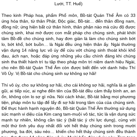
Lưới, TT. Huế)
Theo kinh Pháp hoa, phẩm Phổ môn, Bồ-tát Quán Thế Âm có 33
ứng hóa thân, từ thân Phật, Độc giác, Bồ-tát… đến thân đồng nam,
đồng nữ; ứng hiện bất cứ thân hình, thân phận nào mà cứu độ được
chúng sinh, khai mở được con mắt pháp cho chúng sinh, phát khởi
tâm Bồ-đề cho chúng sinh, hay đơn giản là làm cho chúng sinh bớt
lo, bớt khổ, bớt buồn… là Ngài đều ứng hiện thân ấy. Ngài thường
vận dụng 14 năng lực vô úy để cứu vớt chúng sinh thoát khỏi khổ
đau, ách nạn, hoặc đáp ứng những yêu cầu chính đáng khi chúng
sinh tha thiết hành trì tu tập theo pháp môn trì niệm danh hiệu Ngài,
cho nên Bồ-tát Quán Thế Âm còn được biết đến với danh hiệu Thí
Vô Úy: Vị Bồ-tát cho chúng sinh sự không sợ hãi!
Thí vô úy, cho sự không sợ hãi, cho cái không sợ hãi, nghĩa là ai gần
gũi, ai tiếp xúc, ai nghe đến tên của Bồ-tát đều cảm thấy bình an, an
ổn, không còn lo sợ gì nữa. Nói cách khác, Bồ-tát bằng mọi phương
tiện, pháp môn tu tập để lấy đi sợ hãi trong tâm của của chúng sinh.
Để thực hành hạnh nguyện đó, Bồ-tát Quán Thế Âm thường sử dụng
sức mạnh vi diệu của Kim cang tam-muội vô tác, tức là vận dụng sức
mạnh tự nhiên, không cần tác ý (bất tác ý chi lực dụng), cùng với
một thứ tình yêu duy nhất đối với hết thảy chúng sinh trong mười
phương, ba đời, sáu nẻo… khiến cho hết thảy chúng sinh đều thành