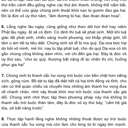
thứ trần cảnh đều giống nghe các thứ âm thanh, không thể nắm bắt,
nên có thể cứu giúp chúng sinh thoát khỏi nạn bị gươm đao gia hại.
Đó là đức vô úy thứ năm, “lâm đương bị hại, đao đoạn đoạn hoại”.
6.
Lắng nghe lâu ngày, cũng giống như theo dõi hơi thở hay niệm
Phật lâu ngày, ắt sẽ có định. Có định thì tuệ sẽ phát sinh. Một khi tuệ
giác đã phát sinh, chiếu sáng mười phương, soi khắp pháp giới, tối
tăm u ám tất tự tiêu diệt. Chúng sinh sở dĩ bị ma quỷ, Dạ-xoa bức hại
do bởi vô minh, mê tín; nay tu tập phát tuệ, cho dù quỷ Dạ-xoa có tới
gần chúng cũng không dám nhìn, nói chi đến gia hại. Đây là đức vô
úy thứ sáu, “chư ác quỷ, thượng bất năng dĩ ác nhãn thị chi, huống
phục gia hại”.
7.
Chúng sinh bị thanh sắc hư vọng trói buộc còn bền chặt hơn xiềng
xích, gông cùm. Bồ-tát tu tập đã diệt hết cả hai tính động và tĩnh, cho
nên có thể quán chiếu và chuyển hóa những âm thanh hư vọng đưa
về chánh chân, nhờ vậy thoát khỏi mọi trói buộc của thanh sắc giả
dối. Chúng sinh nhờ thực tập theo phương pháp này mà không bị
thanh sắc trói buộc thân tâm, đây là đức vô úy thứ bảy, “cấm hệ già
tỏa, sở bất năng trước”.
8.
Thực tập hạnh lắng nghe không những thoát được sự trói buộc
của thanh sắc hư vọng mà còn làm cho lòng từ bi ngày lớn mạnh.