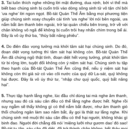
3.
Tai luôn thích nghe những lời mật đường, dua nịnh, bởi vì thế mà
biết bao chúng sinh bị cuốn trôi vào dòng sông sinh tử vô tận chỉ bởi
‘ưa nghe’ lời ngon ngọt. Bồ-tát Quán Thế Âm bằng mọi phương tiện
giúp chúng sinh xoay chuyển cái tính ‘ưa nghe’ lời nói bên ngoài, ưa
nắm bắt âm thanh bên ngoài, trở lại quán chiếu bên trong, trở về với
chân không vô ngã để không bị cuốn trôi hay nhấn chìm trong bể ái.
Đây là vô úy thứ ba, “thủy bất năng phiêu”.
4.
Do điên đảo vọng tưởng mà khởi tâm sát hại chúng sinh. Do đó,
đoạn diệt vọng tưởng thì tâm sát hại không còn. Bồ-tát Quán Thế
Âm đã chứng ngộ thật tính, đoạn diệt hết vọng tưởng, phát khởi tâm
từ bi rộng lớn, tuyệt đối không còn ý niệm sát hại. Chúng sinh tu tập
theo hạnh của Bồ-tát Quán Thế Âm cũng thế, nếu ý niệm sát hại
không còn thì giả sử có vào cõi nước của quỷ dữ La-sát, quỷ không
hại được. Đây là vô úy thứ tư, “nhập chư quỷ quốc, quỷ bất năng
hại”.
5.
Thực tập hạnh lắng nghe, lúc đầu chỉ dùng tai mà nghe âm thanh,
nhưng sau đó cả sáu căn đều có thể lắng nghe được hết. Nghe rồi
suy ngẫm sẽ thấy không gì có thể nắm bắt được, như âm thanh gió
thổi chuông ngân làm sao nắm bắt, ấy gọi là thật sự lắng nghe. Khi
chúng sinh mê muội thì sáu căn đều có thể hại người, không khác gì
binh đao. Người đời chẳng đã nói ‘miệng lưỡi như gươm dao’ đó sao!
Bồ-tát tu tập, sáu căn đã diệt, đã trở thành chân không, hết thảy mọi