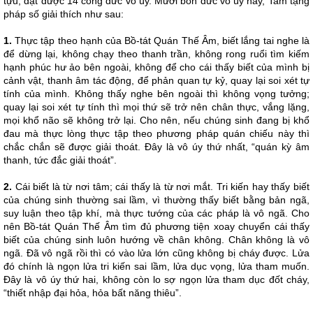
tựu, đạt được 14 công đức vô úy. Mười bốn đức vô úy này, Tam tạng
pháp số giải thích như sau:
1.
Thực tập theo hạnh của Bồ-tát Quán Thế Âm, biết lắng tai nghe là
để dừng lại, không chạy theo thanh trần, không rong ruổi tìm kiếm
hạnh phúc hư ảo bên ngoài, không để cho cái thấy biết của mình bị
cảnh vật, thanh âm tác động, để phản quan tự kỷ, quay lại soi xét tự
tính của mình. Không thấy nghe bên ngoài thì không vọng tưởng;
quay lại soi xét tự tính thì mọi thứ sẽ trở nên chân thực, vắng lặng,
mọi khổ não sẽ không trở lại. Cho nên, nếu chúng sinh đang bị khổ
đau mà thực lòng thực tập theo phương pháp quán chiếu này thì
chắc chắn sẽ được giải thoát. Đây là vô úy thứ nhất, “quán kỳ âm
thanh, tức đắc giải thoát”.
2.
Cái biết là từ nơi tâm; cái thấy là từ nơi mắt. Tri kiến hay thấy biết
của chúng sinh thường sai lầm, vì thường thấy biết bằng bản ngã,
suy luận theo tập khí, mà thực tướng của các pháp là vô ngã. Cho
nên Bồ-tát Quán Thế Âm tìm đủ phương tiện xoay chuyển cái thấy
biết của chúng sinh luôn hướng về chân không. Chân không là vô
ngã. Đã vô ngã rồi thì có vào lửa lớn cũng không bị cháy được. Lửa
đó chính là ngọn lửa tri kiến sai lầm, lửa dục vọng, lửa tham muốn.
Đây là vô úy thứ hai, không còn lo sợ ngọn lửa tham dục đốt cháy,
“thiết nhập đại hỏa, hỏa bất năng thiêu”.