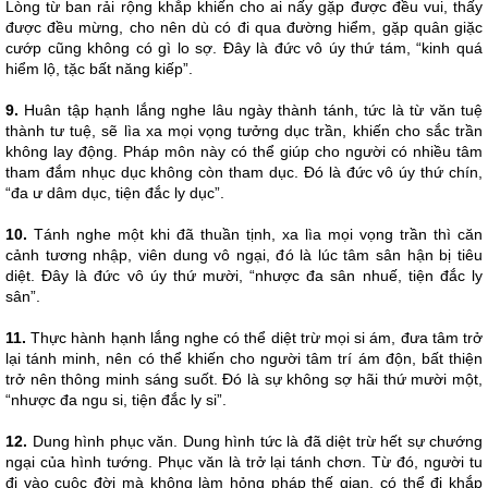
Lòng từ ban rải rộng khắp khiến cho ai nấy gặp được đều vui, thấy
được đều mừng, cho nên dù có đi qua đường hiểm, gặp quân giặc
cướp cũng không có gì lo sợ. Đây là đức vô úy thứ tám, “kinh quá
hiểm lộ, tặc bất năng kiếp”.
9.
Huân tập hạnh lắng nghe lâu ngày thành tánh, tức là từ văn tuệ
thành tư tuệ, sẽ lìa xa mọi vọng tưởng dục trần, khiến cho sắc trần
không lay động. Pháp môn này có thể giúp cho người có nhiều tâm
tham đắm nhục dục không còn tham dục. Đó là đức vô úy thứ chín,
“đa ư dâm dục, tiện đắc ly dục”.
10.
Tánh nghe một khi đã thuần tịnh, xa lìa mọi vọng trần thì căn
cảnh tương nhập, viên dung vô ngại, đó là lúc tâm sân hận bị tiêu
diệt. Đây là đức vô úy thứ mười, “nhược đa sân nhuế, tiện đắc ly
sân”.
11.
Thực hành hạnh lắng nghe có thể diệt trừ mọi si ám, đưa tâm trở
lại tánh minh, nên có thể khiến cho người tâm trí ám độn, bất thiện
trở nên thông minh sáng suốt. Đó là sự không sợ hãi thứ mười một,
“nhược đa ngu si, tiện đắc ly si”.
12.
Dung hình phục văn. Dung hình tức là đã diệt trừ hết sự chướng
ngại của hình tướng. Phục văn là trở lại tánh chơn. Từ đó, người tu
đi vào cuộc đời mà không làm hỏng pháp thế gian, có thể đi khắp