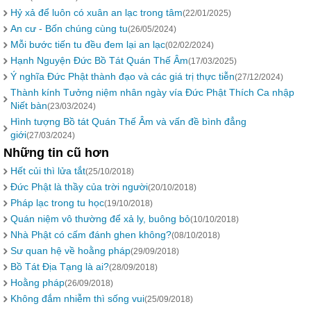
Hỷ xả để luôn có xuân an lạc trong tâm
(22/01/2025)
An cư - Bốn chúng cùng tu
(26/05/2024)
Mỗi bước tiến tu đều đem lại an lạc
(02/02/2024)
Hạnh Nguyện Đức Bồ Tát Quán Thế Âm
(17/03/2025)
Ý nghĩa Đức Phật thành đạo và các giá trị thực tiễn
(27/12/2024)
Thành kính Tưởng niệm nhân ngày vía Đức Phật Thích Ca nhập
Niết bàn
(23/03/2024)
Hình tượng Bồ tát Quán Thế Âm và vấn đề bình đẳng
giới
(27/03/2024)
Những tin cũ hơn
Hết củi thì lửa tắt
(25/10/2018)
Đức Phật là thầy của trời người
(20/10/2018)
Pháp lạc trong tu học
(19/10/2018)
Quán niệm vô thường để xả ly, buông bỏ
(10/10/2018)
Nhà Phật có cấm đánh ghen không?
(08/10/2018)
Sư quan hệ về hoằng pháp
(29/09/2018)
Bồ Tát Địa Tạng là ai?
(28/09/2018)
Hoằng pháp
(26/09/2018)
Không đắm nhiễm thì sống vui
(25/09/2018)