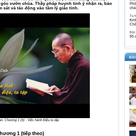
ở góc vườn chùa. Thầy pháp huynh tinh ý nhận ra, bảo
Phó
sát và tác động vào tâm lý giác tỉnh.
chá
Tu 
Kin
Ch
Đời
95 
BÀI
: Chương 1 (tt) - Việc hành Điệu tu tập
hương 1 (tiếp theo)