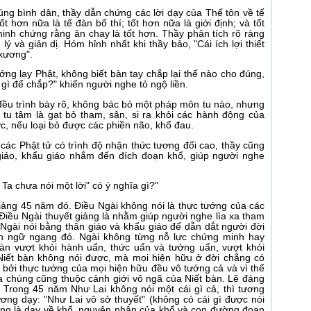
ng bình dân, thầy dẫn chứng các lời dạy của Thế tôn về tế
tốt hơn nữa là tế đàn bố thí; tốt hơn nữa là giới định; và tốt
 minh chứng rằng ăn chay là tốt hơn. Thầy phân tích rõ ràng
lý và giản dị. Hóm hỉnh nhất khi thầy bảo, "Cái ích lợi thiết
 xương".
ng lạy Phật, không biết bàn tay chắp lại thế nào cho đúng,
y gì để chắp?" khiến người nghe tỏ ngộ liền.
ầy đều trình bày rõ, không bác bỏ một pháp môn tu nào, nhưng
 tu tâm là gạt bỏ tham, sân, si ra khỏi các hành động của
c, nếu loại bỏ được các phiền não, khổ đau.
 các Phật tử có trình độ nhận thức tương đối cao, thầy cũng
iáo, khẩu giáo nhắm đến đích đoạn khổ, giúp người nghe
 Ta chưa nói một lời" có ý nghĩa gì?"
iảng 45 năm đó. Ðiều Ngài không nói là thực tướng của các
Ðiều Ngài thuyết giảng là nhằm giúp người nghe lìa xa tham
 Ngài nói bằng thân giáo và khẩu giáo để dẫn dắt người đời
ôn ngữ ngang đó. Ngài không từng nỗ lực chứng minh hay
 bàn vượt khỏi hành uẩn, thức uẩn và tưởng uẩn, vượt khỏi
iết bàn không nói được, mà mọi hiện hữu ở đời chẳng có
 bởi thực tướng của mọi hiện hữu đều vô tướng cả và vì thế
a chúng cũng thuộc cảnh giới vô ngã của Niết bàn. Lẽ đáng
: Trong 45 năm Như Lai không nói một cái gì cả, thì tương
ơng dạy: "Như Lai vô sở thuyết" (không có cái gì được nói
hưng là dạy về khổ, nguyên nhân của khổ và con đường đoạn