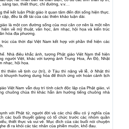
 sáng tạo, thiết thực, chỉ đường, v.v....
ng thể kết luận Phật giáo ít quan tâm đến đời sống hiện thực.
cập, đều là đề tài của các thiên khảo luận dài.
 giáo là một con đường sống của mọi căn cơ nên là một nền
 hiện về mỹ thuật, văn học, âm nhạc, hội họa và kiến trúc
văn hóa địa phương.
 trúc của thời đại Việt Nam kết hợp với phần thể hiện các
h.
hế. Nhà điêu khắc ảnh, tượng Phật giáo Việt Nam thể hiện
dáng người Việt, khác với tượng ảnh Trung Hoa, Ấn Ðộ, Nhật
m nhạc, hội họa.
hì thiên về tịnh cư (trí), ở Tàu thì nặng về lễ, ở Nhật thì
 có khuynh hướng dung hòa để thích ứng với hoàn cảnh lịch
iáo Việt Nam vẫn duy trì tính cách độc lập của Phật giáo, vì
ng chuông chùa thì khác hẳn âm hưởng tiếng chuông nhà
ynh với Phật tử, người đời và các chú đều có ý nghĩa của
ch các buổi thuyết giảng có tổ chức trước các nhóm quần
iểu, thiết thực và vui vẻ. Mục đích của các buổi nói chuyện
ghe đi ra khỏi các tác nhân của phiền muộn, khổ đau.