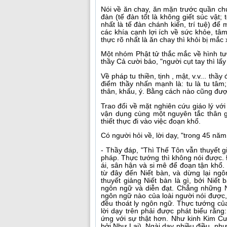
Nói về ăn chay, ăn mặn trước quần chú
đàn (tế đàn tốt là không giết súc vật; 
nhất là tế đàn chánh kiến, trí tuệ) để
các khía cạnh lợi ích về sức khỏe, tâm 
thực rõ nhất là ăn chay thì khỏi bị mắc
Một nhóm Phật tử thắc mắc về hình tướ
thầy Cả cười bảo, "người cụt tay thì lấ
Về pháp tu thiền, tịnh , mật, v.v... th
điểm thầy nhấn mạnh là: tu là tu tâm;
thân, khẩu, ý. Bằng cách nào cũng đượ
Trao đổi về mặt nghiên cứu giáo lý với
vận dụng cùng một nguyên tắc thân g
thiết thực đi vào việc đoạn khổ.
Có người hỏi về, lời dạy, "trong 45 năm
- Thầy đáp, "Thì Thế Tôn vẫn thuyết g
pháp. Thực tướng thì không nói được. 
ái, sân hận và si mê để đoạn tận khổ.
từ đây đến Niết bàn, và dừng lại ng
thuyết giảng Niết bàn là gì, bởi Niết
ngôn ngữ và diễn đạt. Chẳng những N
ngôn ngữ nào của loài người nói được,
đều thoát ly ngôn ngữ. Thực tướng củ
lời dạy trên phải được phát biểu rằng
ứng với sự thật hơn. Như kinh Kim Cư
bởi Như Lai). Ngài dạy nhiều điều, n