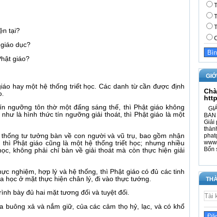
T
T
T
ện tại?
C
 giáo dục?
Phật giáo?
GIỚ
 giáo hay một hệ thống triết học. Các danh từ cần được định
Chà
o.
htt
tín ngưỡng tôn thờ một đấng sáng thế, thì Phật giáo không
GIÁ
 như là hình thức tín ngưỡng giải thoát, thì Phật giáo là một
BAN 
Giải 
thàn
phat
ệ thống tư tưởng bàn về con người và vũ trụ, bao gồm nhận
www.
n, thì Phật giáo cũng là một hệ thống triết học; nhưng nhiều
Bổn 
ọc, không phải chỉ bàn về giải thoát mà còn thực hiện giải
hực nghiệm, hợp lý và hệ thống, thì Phật giáo có đủ các tinh
a học ở mặt thực hiện chân lý, đi vào thực tướng.
THÀ
ình bày đủ hai mặt tương đối và tuyệt đối.
a buông xả và nắm giữ, của các cảm thọ hỷ, lạc, và có khổ