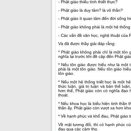
- Phật giáo thiếu tính thiết thực?
- Phật giáo là duy tâm? là vô thần?
- Phật giáo ít quan tâm đến đời sống hi
- Phật giáo không phải là một hệ thống
- Các vấn đề văn học, nghệ thuật của 
Và đã được thầy giải đáp rằng:
* Phật giáo không phải chỉ là một tôn
nghĩa lại trước khi đề cập đến Phật giá
* Nếu tôn giáo được hiểu như là một 
phải là một tôn giáo. Nếu tôn giáo hiểu
tôn giáo.
* Nếu một hệ thống triết học là một h
thức luận, giá trị luận và bản thể luậ
hơn thế, Phật giáo còn có nghĩa đạo h
thoát.
* Nếu khoa học là biểu hiện tinh thần t
thần ấy. Phật giáo còn vượt xa hơn kho
* Về hạnh phúc và khổ đau, Phật giáo tr
Về mặt tương đối, thì có hạnh phúc củ
đau qua các cảm thọ.