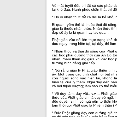
Về mặt tuyệt đối, thì tất cả các pháp
lại khổ đau. Hạnh phúc chân thật thì đồn
* Do vì nhận thức tất cả đời là bể khổ
Bi quan, yếm thế là thuộc thái độ sốn
giáo là thuộc nhận thức. Nhận thức thì
đáp số ấy là bi quan hay lạc quan.
Phật giáo vừa nói lên thực trạng khổ đ
đau ngay trong hiện tại, tại đây, thì là
* Nhận thức và thái độ sống của Phật 
các học phái đương thời của Ấn Ðộ tôn
nhận Phạm thiên ấy; giữa khi các học ph
trương bình đẳng giai cấp.
* Nói rằng giáo lý Phật giáo thiếu tính 
ấy. Một trong các tính chất nổi bật nhấ
con người sống vào hiện tại, không t
hiện tại của ly tham. Ngài dạy đến hạn
xã hội thịnh vượng; làm sao có thể hiểu
* Về duy tâm, duy vật,, v.v..., Phật gi
thức của Phật giáo chỉ là duy vô ngã,
đều duyên sinh, vô ngã nên tự thân khô
tạm thời gọi Phật giáo là Phiếm thần (
* Ðức Phật giảng dạy con đường giải th
có đủ các tính chất của một hệ thống gi