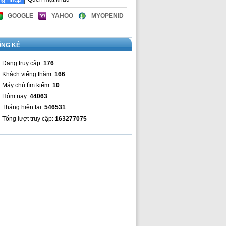
GOOGLE
YAHOO
MYOPENID
ỐNG KÊ
Đang truy cập:
176
Khách viếng thăm:
166
Máy chủ tìm kiếm:
10
Hôm nay:
44063
Tháng hiện tại:
546531
Tổng lượt truy cập:
163277075