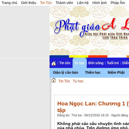
Trang chủ
Giới thiệu
Tin Tức
Thành viên
Liên hệ
Hình ảnh
Pháp Âm
Tin tức
Tu học
Đời sống
Tuổi trẻ
Diễ
Giáo lý căn bản
Thiền học
Niệm Phật
Tin Tức
Tu học
Hoa Ngọc Lan: Chương 1 (tt
tập
Đăng lúc: Thứ ba - 06/12/2016 19:15 - Người đăng b
Không phải các câu chuyện tình cảm
của nhà chùa. Trên đường ứng phó,