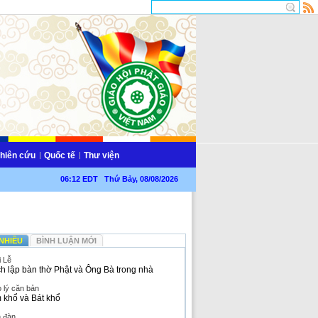
hiên cứu
Quốc tế
Thư viện
06:12 EDT Thứ Bảy, 08/08/2026
NHIỀU
BÌNH LUẬN MỚI
i Lễ
h lập bàn thờ Phật và Ông Bà trong nhà
 lý căn bản
 khổ và Bát khổ
n đàn