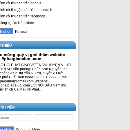
ình cờ tìm gặp trên google
ình cờ tìm gặp trên Yahoo search
ình cờ tìm gặp trên facebook
ông cụ tìm kiếm khác
Kết quả
I THIỆU
o mừng quý vị ghé thăm website
p://phatgiaoaluoi.com
O HỘI PHẬT GIÁO VIỆT NAM HUYỆN A LƯỚI
TRỊ SỰ Văn phòng: Chùa Sơn Nguyên, 32
phóng A So, thị trấn A Lưới, huyện A Lưới,
h phố Huế Điện thoại: 090 501 2992 - Email:
giaoaluoi@gmail.com Website:
phatgiaoaluoi.com LỜI NÓI ĐẦU Nam mô
sư Thích Ca Mâu Ni Phật...
NH VIÊN
Quên mật khẩu