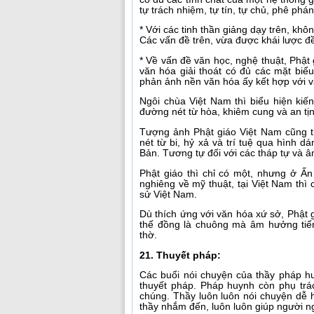
tự trách nhiệm, tự tín, tự chủ, phê phán,
* Với các tinh thần giảng dạy trên, khô
Các vấn đề trên, vừa được khái lược đề 
* Về vấn đề văn học, nghệ thuật, Phật
văn hóa giải thoát có đủ các mặt biểu
phản ảnh nền văn hóa ấy kết hợp với 
Ngôi chùa Việt Nam thì biểu hiện kiến
đường nét từ hòa, khiêm cung và an tịn
Tượng ảnh Phật giáo Việt Nam cũng t
nét từ bi, hỷ xả và trí tuệ qua hình 
Bản. Tương tự đối với các tháp tự và â
Phật giáo thì chỉ có một, nhưng ở Ấn t
nghiêng về mỹ thuật, tại Việt Nam thì
sử Việt Nam.
Dù thích ứng với văn hóa xứ sở, Phật g
thế đồng là chuông mà âm hưởng tiế
thờ.
21. Thuyết pháp:
Các buổi nói chuyện của thầy pháp hu
thuyết pháp. Pháp huynh còn phụ trá
chúng. Thầy luôn luôn nói chuyện dễ h
thầy nhắm đến, luôn luôn giúp người n