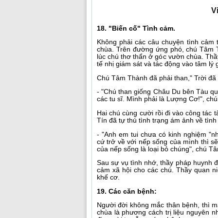
V
18. "Biến cố" Tình cảm.
Không phải các câu chuyện tình cảm t
chùa. Trên đường ứng phó, chú Tâm T
lúc chú thơ thẩn ở góc vườn chùa. Th
tế nhị giám sát và tác động vào tâm lý g
Chú Tâm Thành đã phải than," Trời đã s
- "Chú than giống Châu Du bên Tàu quá.
các tu sĩ. Mình phải là Lượng Cơ!", ch
Hai chú cùng cười rồi đi vào công tác
Tín đã tự thú tình trạng ám ảnh về tìn
- "Anh em tui chưa có kinh nghiệm "nh
cứ trở về với nếp sống của mình thì sẽ
của nếp sống là loại bỏ chúng", chú T
Sau sự vụ tình nhớ, thầy pháp huynh đ
cảm xã hội cho các chú. Thầy quan n
khế cơ.
19. Các căn bệnh:
Người đời không mắc thân bệnh, thì m
chùa là phương cách trị liệu nguyên nh