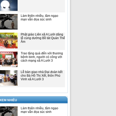
Làm thiện nhiều, tâm ngạo
mạn vẫn đọa súc sinh
Phật giáo Liên xã A Lưới dâng
lễ cúng dường Bồ tát Quán Thế
Âm
Trao tặng quà đến với thương
bệnh binh, người có công với
cách mạng xã A Lưới 3
Lễ bàn giao nhà Đại đoàn kết
cho Bà Hồ Thị Xết, thôn Phú
Vinh xã A Lưới 3
 XEM NHIỀU
Làm thiện nhiều, tâm ngạo
mạn vẫn đọa súc sinh