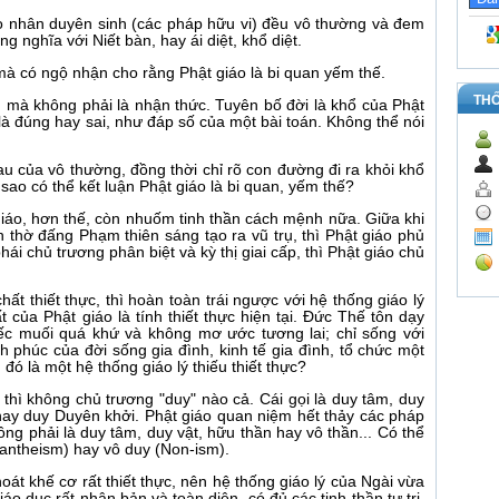
 do nhân duyên sinh (các pháp hữu vi) đều vô thường và đem
g nghĩa với Niết bàn, hay ái diệt, khổ diệt.
, mà có ngộ nhận cho rằng Phật giáo là bi quan yếm thế.
TH
g, mà không phải là nhận thức. Tuyên bố đời là khổ của Phật
 là đúng hay sai, như đáp số của một bài toán. Không thể nói
au của vô thường, đồng thời chỉ rõ con đường đi ra khỏi khổ
m sao có thể kết luận Phật giáo là bi quan, yếm thế?
giáo, hơn thế, còn nhuốm tinh thần cách mệnh nữa. Giữa khi
 thờ đấng Phạm thiên sáng tạo ra vũ trụ, thì Phật giáo phủ
ái chủ trương phân biệt và kỳ thị giai cấp, thì Phật giáo chủ
chất thiết thực, thì hoàn toàn trái ngược với hệ thống giáo lý
t của Phật giáo là tính thiết thực hiện tại. Ðức Thế tôn dạy
iếc muối quá khứ và không mơ ước tương lai; chỉ sống với
h phúc của đời sống gia đình, kinh tế gia đình, tổ chức một
 đó là một hệ thống giáo lý thiếu thiết thực?
áo thì không chủ trương "duy" nào cả. Cái gọi là duy tâm, duy
 hay duy Duyên khởi. Phật giáo quan niệm hết thảy các pháp
ng phải là duy tâm, duy vật, hữu thần hay vô thần... Có thể
Pantheism) hay vô duy (Non-ism).
oát khế cơ rất thiết thực, nên hệ thống giáo lý của Ngài vừa
áo dục rất nhân bản và toàn diện, có đủ các tinh thần tự tri,