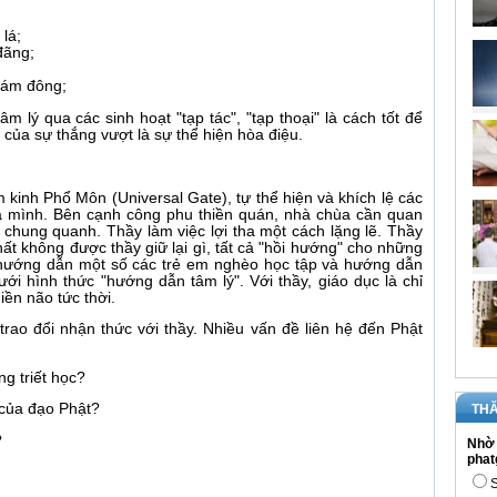
lá;
đãng;
đám đông;
m lý qua các sinh hoạt "tạp tác", "tạp thoại" là cách tốt để
của sự thắng vượt là sự thể hiện hòa điệu.
inh Phổ Môn (Universal Gate), tự thể hiện và khích lệ các
ủa mình. Bên cạnh công phu thiền quán, nhà chùa cần quan
chung quanh. Thầy làm việc lợi tha một cách lặng lẽ. Thầy
hất không được thầy giữ lại gì, tất cả "hồi hướng" cho những
hướng dẫn một số các trẻ em nghèo học tập và hướng dẫn
i hình thức "hướng dẫn tâm lý". Với thầy, giáo dục là chỉ
hiền não tức thời.
p trao đổi nhận thức với thầy. Nhiều vấn đề liên hệ đến Phật
ng triết học?
 của đạo Phật?
THĂ
?
Nhờ 
phat
S