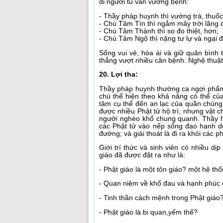
đi người tu vẫn vướng bệnh:
- Thầy pháp huynh thì vướng trà, thuốc 
- Chú Tâm Tín thì ngắm mây trời lãng 
- Chú Tâm Thành thì so đo thiệt, hơn;
- Chú Tâm Ngộ thì nặng tư lự và ngại 
Sống vui vẻ, hòa ái và giữ quân bình tâ
thắng vượt nhiều căn bệnh. Nghệ thuật 
20. Lợi tha:
Thầy pháp huynh thường ca ngợi phẩm k
chú thể hiện theo khả năng có thể c
tâm cụ thể đến an lạc của quần chúng 
được nhiều Phật tử hộ trì, nhưng vật c
người nghèo khổ chung quanh. Thầy 
các Phật tử vào nếp sống đạo hạnh dướ
đường; và giải thoát là đi ra khỏi các p
Giới trí thức và sinh viên có nhiều dị
giáo đã được đặt ra như là:
- Phật giáo là một tôn giáo? một hệ thố
- Quan niệm về khổ đau và hạnh phúc
- Tinh thần cách mệnh trong Phật giáo
- Phật giáo là bi quan,yếm thế?