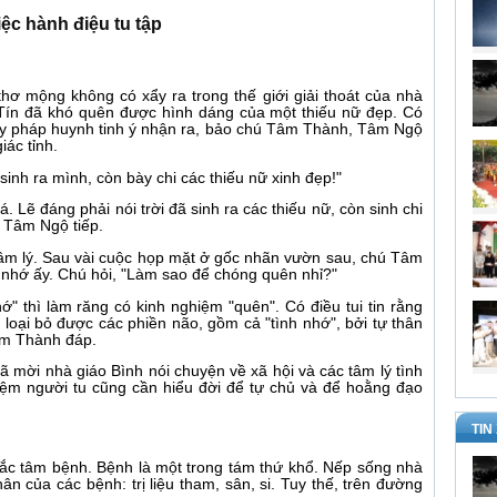
iệc hành điệu tu tập
hơ mộng không có xẩy ra trong thế giới giải thoát của nhà
ín đã khó quên được hình dáng của một thiếu nữ đẹp. Có
ầy pháp huynh tinh ý nhận ra, bảo chú Tâm Thành, Tâm Ngộ
iác tỉnh.
inh ra mình, còn bày chi các thiếu nữ xinh đẹp!"
 Lẽ đáng phải nói trời đã sinh ra các thiếu nữ, còn sinh chi
ú Tâm Ngộ tiếp.
 tâm lý. Sau vài cuộc họp mặt ở gốc nhãn vườn sau, chú Tâm
h nhớ ấy. Chú hỏi, "Làm sao để chóng quên nhỉ?"
ớ" thì làm răng có kinh nghiệm "quên". Có điều tui tin rằng
 loại bỏ được các phiền não, gồm cả "tình nhớ", bởi tự thân
âm Thành đáp.
ã mời nhà giáo Bình nói chuyện về xã hội và các tâm lý tình
iệm người tu cũng cần hiểu đời để tự chủ và để hoằng đạo
TIN
ắc tâm bệnh. Bệnh là một trong tám thứ khổ. Nếp sống nhà
ân của các bệnh: trị liệu tham, sân, si. Tuy thế, trên đường