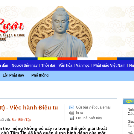
n đàn
Người thời nay
Thời đại
Văn hóa
Văn học
Phật giáo Việt Nam
Ng
Lời Phật dạy
Phổ thông
XEM 
) - Việc hành Điệu tu
Gửi bài viết qua email
Ngh
In ra
Các
Lưu bài viết này
ài viết:
Ban Biên Tập
Giáo
Tam
 thơ mộng không có xẩy ra trong thế giới giải thoát
 chú Tâm Tín đã khó quên được hình dáng của một
Diễ