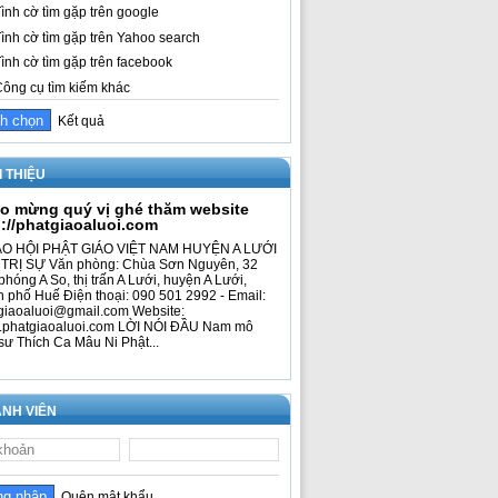
ình cờ tìm gặp trên google
ình cờ tìm gặp trên Yahoo search
ình cờ tìm gặp trên facebook
ông cụ tìm kiếm khác
Kết quả
I THIỆU
o mừng quý vị ghé thăm website
p://phatgiaoaluoi.com
O HỘI PHẬT GIÁO VIỆT NAM HUYỆN A LƯỚI
TRỊ SỰ Văn phòng: Chùa Sơn Nguyên, 32
phóng A So, thị trấn A Lưới, huyện A Lưới,
h phố Huế Điện thoại: 090 501 2992 - Email:
giaoaluoi@gmail.com Website:
phatgiaoaluoi.com LỜI NÓI ĐẦU Nam mô
sư Thích Ca Mâu Ni Phật...
NH VIÊN
Quên mật khẩu