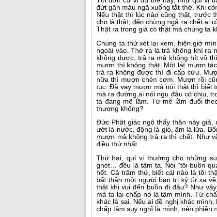
Tôi đơn cử ví dụ thế này, như quí vị 
đứt gân máu ngã xuống tắt thở. Khi còn 
Nếu thật thì lúc nào cũng thật, trước 
cho là thật, đến chừng ngã ra chết ai 
Thật ra trong giả có thật mà chúng ta 
Chúng ta thử xét lại xem, hiện giờ mì
ngoài vào. Thở ra là trả không khí ra n
không được, trả ra mà không hít vô th
mượn thì không thật. Một lát mượn tác
trả ra không được thì đi cấp cứu. Mư
nữa thì mượn chén cơm. Mượn rồi cũn
tục. Đã vay mượn mà nói thật thì biết 
mà ra đường ai nói ngu đâu có chịu, t
ta đang mê lầm. Từ mê lầm đuổi theo
thương không?
Đức Phật giác ngộ thấy thân này giả, d
ướt là nước, động là gió, ấm là lửa. B
mượn mà không trả ra thì chết. Như v
điều thứ nhất.
Thứ hai, quí vị thường cho những su
ghét… đều là tâm ta. Nói “tôi buồn quá” 
hết. Cả trăm thứ, biết cái nào là tôi 
bất thần một người bạn tri kỷ từ xa v
thật khi vui đến buồn đi đâu? Như vậy
mà ta lại chấp nó là tâm mình. Từ chấ
khác là sai. Nếu ai đề nghị khác mình, 
chấp tâm suy nghĩ là mình, nên phiền n