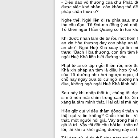
- Diệu đạo vô thượng của chư Phật, dù
được việc khó nhẫn, còn không thể đ
pháp chân thừa ư?
Nghe thế, Ngài liền đi ra phía sau, m
tha cầu đạo. Tổ Đạt-ma đồng ý và nhận 
Tổ khen ngài Thần Quang có trí tuệ kh
Khi được nhận làm đệ tử rồi, một hôm
an xin Hòa thượng dạy con pháp an tâ
an cho”. Ngài Huệ Khả xoay lại tìm mộ
thưa: “Bạch Hòa thượng, con tìm tâm k
ngài Huệ Khả liền biết đường vào.
Phật tử ai có tập ngồi thiền rồi, mới
Khả xin pháp an tâm là điều hợp lý vô
của Tổ dường như hơi ngược ngạo, dạ
chỗ này ngày xưa tôi cứ ngỡ dường như
đùa, không ngờ ngài Huệ Khả lãnh hội 
Sau này khi nhập thất tu, chúng tôi đọc
si mê nên mãi chìm trong sanh tử. Si 
xăng là tâm mình thật. Hai cái si mê nà
Hiện giờ quí vị đều thầm đồng ý thân n
thật quí vị tin không? Chắc khó tin. 
thật, một người nói giả. Vậy trong hai n
giả là trí. Vậy tôi đặt câu hỏi lại, thân
tôi, thì khi ra khỏi giảng đường này sẽ