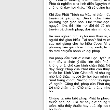
Quí Phật tử thường hoang mang, tu 
Phật tử nghiên cứu kinh điển Nguyên t
chúng tôi dạy hơi khác. Tôi sẽ giảng tr
Khi đức Phật Thích-ca Mâu-ni thành đ
truyền bá giáo pháp. Đến khi chư thiê
phương tiện giáo hóa. Lúc trước đọc 
nguyện lớn, thị hiện nơi đời để độ c
truyền bá chánh pháp, đợi năn nỉ mới c
Về sau nghiên cứu kỹ tôi mới thấy rõ,
người thế gian hiểu. Tại sao? Bởi vì 
sao nói giảng cho họ hiểu được. Vì 
phương tiện giáo hóa chúng sanh, từ t
đó mới chuyển bánh xe đại pháp.
Bài pháp đầu tiên ở vườn Lộc Uyển là
xem đây là chân lý đầu tiên, đức Phật
không phải chỗ cứu kính chân thật. Nế
dạy rằng: Pháp của Phật như con thuyề
chiếc bè. Kinh Viên Giác nói, ví như
nhỏ khó thấy, người ấy hỏi bạn mình 
“mặt trăng ở đó”. Nương ngón tay người
vô nghĩa. Cũng thế, pháp của Phật dạy
tới chỗ chân thật. Chỗ chân thật ví nh
bỏ.
Chúng ta nên biết pháp Phật là phươ
thuốc phải bỏ. Giả sử bây giờ chúng t
toàn, nếu thấy thuốc hay quá tiếp tục
bỏ thuốc.