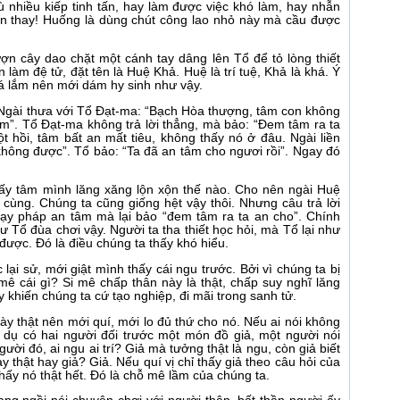
 nhiều kiếp tinh tấn, hay làm được việc khó làm, hay nhẫn
ến thay! Huống là dùng chút công lao nhỏ này mà cầu được
ượn cây dao chặt một cánh tay dâng lên Tổ để tỏ lòng thiết
làm đệ tử, đặt tên là Huệ Khả. Huệ là trí tuệ, Khả là khá. Ý
á lắm nên mới dám hy sinh như vậy.
 Ngài thưa với Tổ Đạt-ma: “Bạch Hòa thượng, tâm con không
m”. Tổ Đạt-ma không trả lời thẳng, mà bảo: “Đem tâm ra ta
t hồi, tâm bất an mất tiêu, không thấy nó ở đâu. Ngài liền
hông được”. Tổ bảo: “Ta đã an tâm cho ngươi rồi”. Ngay đó
 thấy tâm mình lăng xăng lộn xộn thế nào. Cho nên ngài Huệ
 cùng. Chúng ta cũng giống hệt vậy thôi. Nhưng câu trả lời
y pháp an tâm mà lại bảo “đem tâm ra ta an cho”. Chính
 Tổ đùa chơi vậy. Người ta tha thiết học hỏi, mà Tổ lại như
được. Đó là điều chúng ta thấy khó hiểu.
 lại sử, mới giật mình thấy cái ngu trước. Bởi vì chúng ta bị
mê cái gì? Si mê chấp thân này là thật, chấp suy nghĩ lăng
y khiến chúng ta cứ tạo nghiệp, đi mãi trong sanh tử.
ày thật nên mới quí, mới lo đủ thứ cho nó. Nếu ai nói không
Ví dụ có hai người đối trước một món đồ giả, một người nói
gười đó, ai ngu ai trí? Giả mà tưởng thật là ngu, còn giả biết
 này thật hay giả? Giả. Nếu quí vị chỉ thấy giả theo câu hỏi của
 thấy nó thật hết. Đó là chỗ mê lầm của chúng ta.