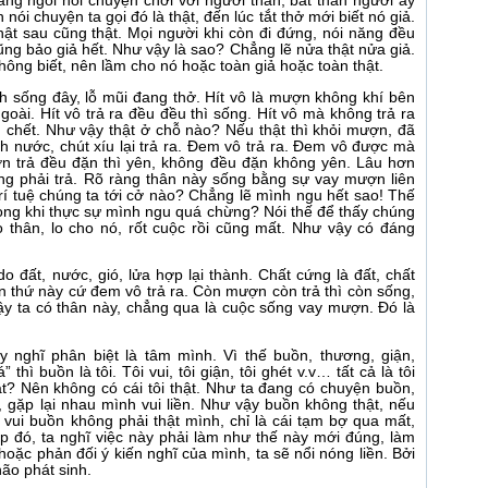
đang ngồi nói chuyện chơi với người thân, bất thần người ấy
nói chuyện ta gọi đó là thật, đến lúc tắt thở mới biết nó giả.
thật sau cũng thật. Mọi người khi còn đi đứng, nói năng đều
cũng bảo giả hết. Như vậy là sao? Chẳng lẽ nửa thật nửa giả.
không biết, nên lầm cho nó hoặc toàn giả hoặc toàn thật.
nh sống đây, lỗ mũi đang thở. Hít vô là mượn không khí bên
goài. Hít vô trả ra đều đều thì sống. Hít vô mà không trả ra
ì chết. Như vậy thật ở chỗ nào? Nếu thật thì khỏi mượn, đã
h nước, chút xíu lại trả ra. Đem vô trả ra. Đem vô được mà
ợn trả đều đặn thì yên, không đều đặn không yên. Lâu hơn
g phải trả. Rõ ràng thân này sống bằng sự vay mượn liên
trí tuệ chúng ta tới cở nào? Chẳng lẽ mình ngu hết sao! Thế
rong khi thực sự mình ngu quá chừng? Nói thế để thấy chúng
 thân, lo cho nó, rốt cuộc rồi cũng mất. Như vậy có đáng
o đất, nước, gió, lửa hợp lại thành. Chất cứng là đất, chất
ốn thứ này cứ đem vô trả ra. Còn mượn còn trả thì còn sống,
ậy ta có thân này, chẳng qua là cuộc sống vay mượn. Đó là
y nghĩ phân biệt là tâm mình. Vì thế buồn, thương, giận,
thì buồn là tôi. Tôi vui, tôi giận, tôi ghét v.v… tất cả là tôi
thật? Nên không có cái tôi thật. Như ta đang có chuyện buồn,
ề, gặp lại nhau mình vui liền. Như vậy buồn không thật, nếu
 vui buồn không phải thật mình, chỉ là cái tạm bợ qua mất,
p đó, ta nghĩ việc này phải làm như thế này mới đúng, làm
hoặc phản đối ý kiến nghĩ của mình, ta sẽ nổi nóng liền. Bởi
ão phát sinh.