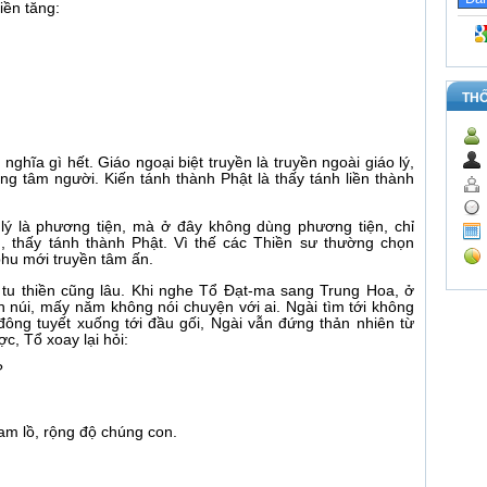
ền tăng:
TH
 nghĩa gì hết. Giáo ngoại biệt truyền là truyền ngoài giáo lý,
ẳng tâm người. Kiến tánh thành Phật là thấy tánh liền thành
o lý là phương tiện, mà ở đây không dùng phương tiện, chỉ
m, thấy tánh thành Phật. Vì thế các Thiền sư thường chọn
hu mới truyền tâm ấn.
tu thiền cũng lâu. Khi nghe Tổ Đạt-ma sang Trung Hoa, ở
 núi, mấy năm không nói chuyện với ai. Ngài tìm tới không
ông tuyết xuống tới đầu gối, Ngài vẫn đứng thản nhiên từ
c, Tổ xoay lại hỏi:
y?
am lồ, rộng độ chúng con.