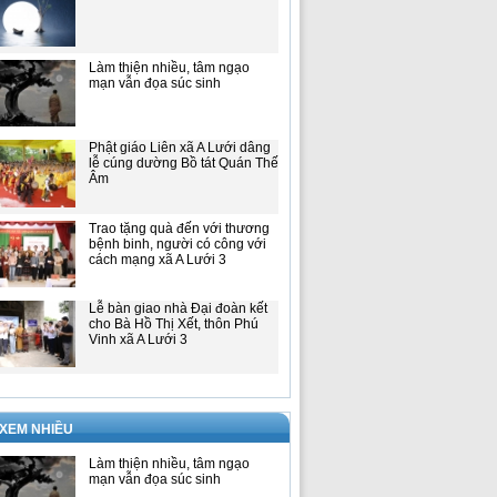
Làm thiện nhiều, tâm ngạo
mạn vẫn đọa súc sinh
Phật giáo Liên xã A Lưới dâng
lễ cúng dường Bồ tát Quán Thế
Âm
Trao tặng quà đến với thương
bệnh binh, người có công với
cách mạng xã A Lưới 3
Lễ bàn giao nhà Đại đoàn kết
cho Bà Hồ Thị Xết, thôn Phú
Vinh xã A Lưới 3
 XEM NHIỀU
Làm thiện nhiều, tâm ngạo
mạn vẫn đọa súc sinh