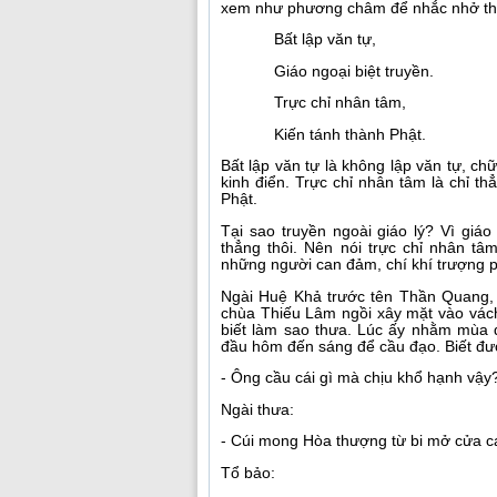
xem như phương châm để nhắc nhở thi
Bất lập văn tự,
Giáo ngoại biệt truyền.
Trực chỉ nhân tâm,
Kiến tánh thành Phật.
Bất lập văn tự là không lập văn tự, chữ
kinh điển. Trực chỉ nhân tâm là chỉ th
Phật.
Tại sao truyền ngoài giáo lý? Vì giá
thẳng thôi. Nên nói trực chỉ nhân tâ
những người can đảm, chí khí trượng p
Ngài Huệ Khả trước tên Thần Quang, 
chùa Thiếu Lâm ngồi xây mặt vào vách
biết làm sao thưa. Lúc ấy nhằm mùa đ
đầu hôm đến sáng để cầu đạo. Biết đượ
- Ông cầu cái gì mà chịu khổ hạnh vậ
Ngài thưa:
- Cúi mong Hòa thượng từ bi mở cửa c
Tổ bảo: