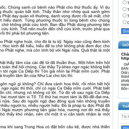
T
uốc. Chúng sanh có bệnh nào Phật cho thứ thuốc ấy. Ví dụ
T
g thuốc quán bất tịnh. Thấy thân nhơ nhớp quá sanh gớm
u Phật dạy quán vô thường, danh vọng được rồi sẽ mất, chớ
T
t hiếu danh. Từng phương thuốc trị từng bệnh cho chúng
C
n chớ không phải cứu kính. Ban đầu Phật dùng phương tiện
 là cứu kính. Thế nên muốn đến chỗ cứu kính, trước phải qua
ồi thì phải bỏ phương tiện.
o Phật nghe hoài, cho đó là tu kỹ. Ngày nào cũng đem kinh
GIỚ
. Học kinh để hiểu, hiểu để tu chớ không phải đem đọc cho
o Phật nghe, mà còn tính bộ với Ngài nữa. Quả thật là một
Chà
htt
Phật thấy tâm của các đệ tử đã thuần thục. Một hôm trên hội
GIÁ
ìn toàn thể hội chúng. Các thầy Tỳ-kheo ngơ ngác không biết
BAN 
 tới ngài Ca Diếp thì Tôn giả nhìn lại Phật mĩm cười. Phật
Giải 
à truyền tâm ấn của Như Lai cho tức thì.
thàn
phat
gôn ngữ gì không? Chỉ đưa cành hoa thôi, rồi nhìn hết hội
www.
ngơ ngác thì thôi, chỉ có ngài Ca Diếp mĩm cười. Phật biết
Bổn 
ốn chỉ, nhưng nó không có lời. Từ đó về sau ngài Ca Diếp
a hai mươi tám vị Tổ. Tổ thứ hai mươi tám là Bồ-đề-đạt-ma,
vị nữa. Sau đó người ngộ đạo đông quá nên không truyền
nhiều người tu, nhiều người hiểu. Đó là pháp tu đức Phật đã
THÀ
ế Ngài mượn phương tiện giáo hóa, nương nơi đó mà thấy
khó thấy khó nhận, nên chỉ một ít vị căn tánh nhậm lẹ mới
ma khi sang Trung Hoa có đặt bốn câu kệ, được nhà thiền