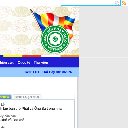
hiên cứu
Quốc tế
Thư viện
14:03 EDT Thứ Bảy, 08/08/2026
NHIỀU
BÌNH LUẬN MỚI
i Lễ
h lập bàn thờ Phật và Ông Bà trong nhà
 lý căn bản
 khổ và Bát khổ
n đàn