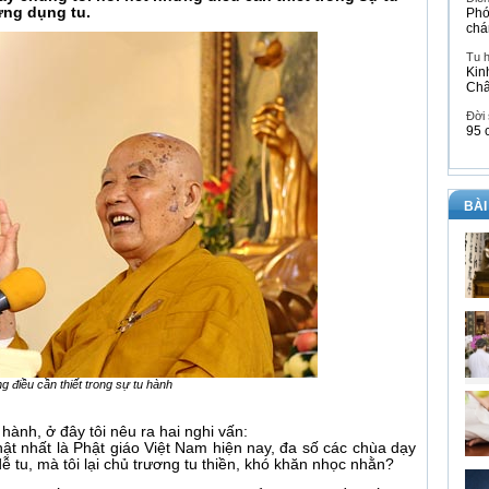
ứng dụng tu.
Phó
chá
Tu 
Kin
Ch
Đời
95 
BÀI
 điều cần thiết trong sự tu hành
 hành, ở đây tôi nêu ra hai nghi vấn:
hật nhất là Phật giáo Việt Nam hiện nay, đa số các chùa dạy
ễ tu, mà tôi lại chủ trương tu thiền, khó khăn nhọc nhằn?