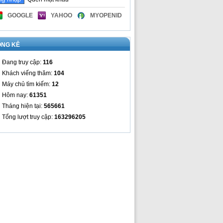
GOOGLE
YAHOO
MYOPENID
ỐNG KÊ
Đang truy cập:
116
Khách viếng thăm:
104
Máy chủ tìm kiếm:
12
Hôm nay:
61351
Tháng hiện tại:
565661
Tổng lượt truy cập:
163296205