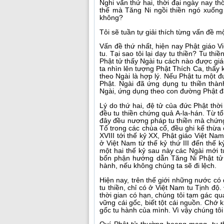
Nghi vấn thứ hai, thời đại ngày nay thờ
thế mà Tăng Ni ngồi thiền ngó xuống 
không?
Tôi sẽ tuần tự giải thích từng vấn đề mộ
Vấn đề thứ nhất, hiện nay Phật giáo 
tu. Tại sao tôi lại dạy tu thiền? Tu th
Phật tử thấy Ngài tu cách nào được giá
ta nhìn lên tượng Phật Thích Ca, thấy k
theo Ngài là hợp lý. Nếu Phật tu một 
Phật. Ngài đã ứng dụng tu thiền thàn
Ngài, ứng dụng theo con đường Phật đã 
Lý do thứ hai, đệ tử của đức Phật thờ
đều tu thiền chứng quả A-la-hán. Từ t
đây đều nương pháp tu thiền mà chứng
Tổ trong các chùa cổ, đều ghi kế thừa
XVIII tới thế kỷ XX, Phật giáo Việt N
ở Việt Nam từ thế kỷ thứ III đến thế 
một hai thế kỷ sau này các Ngài mới t
bổn phận hướng dẫn Tăng Ni Phật tử t
hành, nếu không chúng ta sẽ đi lệch.
Hiện nay, trên thế giới những nước có
tu thiền, chỉ có ở Việt Nam tu Tịnh độ
thời gian có hạn, chúng tôi tạm gác q
vững cái gốc, biết tột cái nguồn. Chớ 
gốc tu hành của mình. Vì vậy chúng tôi