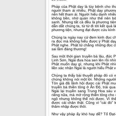
Pháp của Phật dạy là tùy bệnh cho th
người tham ái nhiều, Phật dạy phươn
nên hết tham ái. Người hiếu danh nhiề
không bền, nhờ quán như thế nên bớ
sanh. Nhưng tất cả đều là phương tiệ
dẫn dắt chúng ta, từ từ đi tới kết quả
phương tiện, nhưng đạt được cứu kính r
Chúng ta ngày nay cứ đem kinh đọc ch
ra đọc mà không hiểu được ý Phật dạy
Phật nghe. Phật tử chẳng những đọc ch
sai lầm đáng thương!
Sau một thời gian truyền bá lâu, đức 
Linh Sơn, Ngài đưa hoa sen lên rồi nh
Phật muốn dạy gì, nhưng khi Phật nhìn
liền xác nhận Ngài là người hiểu Phật v
Chúng ta thấy bài thuyết pháp đó có n
chúng không nói một lời. Những người 
Tôn giả đã lãnh hội được cái Phật mu
truyền bá thiền tông ở Ấn Độ, trải qu
Ngài lại truyền sang Trung Hoa sáu 
riêng nữa, mà mở rộng thiền tông cho 
ngộ nhưng không thể nói được. Vì th
được cái chân thật. Cũng vì “cái đó” 
thâm nhập được thôi.
Như vậy pháp ấy khó hay dễ? Tổ Đạt-