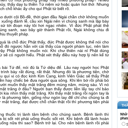
thiền có một phương pháp hay nhiều phương pháp? Nhiều
hủy, thấy dạy tu thiền Tứ niệm xứ hoặc quán hơi thở. Nhưng
ạch chỗ khác ấy cho quí Phật tử biết rõ.
ạo dưới cội Bồ-đề, thời gian đầu Ngài chần chờ không muốn
n xuống đảnh lễ, cầu xin Ngài nên vì chúng sanh mà lập bày
sử tới đoạn này tôi hơi ngạc nhiên. Vì đức Phật phát thệ
húng sanh, sao bây giờ thành Phật rồi, Ngài không chịu đi
hịu thuyết pháp.
 quả là chỗ đức Phật thấy, đức Phật được không thể nói cho
chỗ đó ngược hẳn với cái thấy của người phàm tục, nên làm
vậy Phật không muốn nói. Khi chư thiên nài nỉ Phật dùng
ừ sẽ có người hiểu. Phật xét thấy điều này hợp lý nên kể từ
 bài Tứ đế, nói đủ là Tứ diệu đế. Lâu nay người học Phật
 trình bày rất đúng, rất thật. Nhưng đó là phương tiện, chớ
u quí vị có đọc kinh Kim Cang, kinh Viên Giác sẽ thấy Phật
n hay chiếc bè đưa người qua sông. Khi lên bờ rồi phải bỏ
 người muốn thấy mặt trăng đêm mùng năm, mùng sáu. Vì nó
mặt trăng ở đâu? Người bạn thấy được liền lấy tay chỉ bảo
 kia nhìn thấy mặt trăng. Khi thấy mặt trăng rồi ngón tay là
 là phương tiện, giống như ngón tay để chỉ cho chúng ta đi
ư mặt trăng, đạt được chỗ chân thật rồi thì phương tiện phải
THĂ
ng thuốc trị lành tâm bệnh cho chúng sanh. Bệnh lành thì
Nhờ 
phat
a bị sốt rét phải uống thuốc sốt rét. Khi bệnh đã lành hoàn
 uống nữa thì sao? Bệnh trở lại. Cho nên bệnh lành rồi phải
S