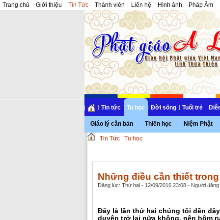
Trang chủ
Giới thiệu
Tin Tức
Thành viên
Liên hệ
Hình ảnh
Pháp Âm
Tin tức
Tu học
Đời sống
Tuổi trẻ
Diễ
Giáo lý căn bản
Thiền học
Niệm Phật
Tin Tức
Tu học
Những điều cần thiết trong
Đăng lúc: Thứ hai - 12/09/2016 23:08 - Người đăng 
Đây là lần thứ hai chúng tôi đến đâ
duyên trở lại nữa không, nên hôm na