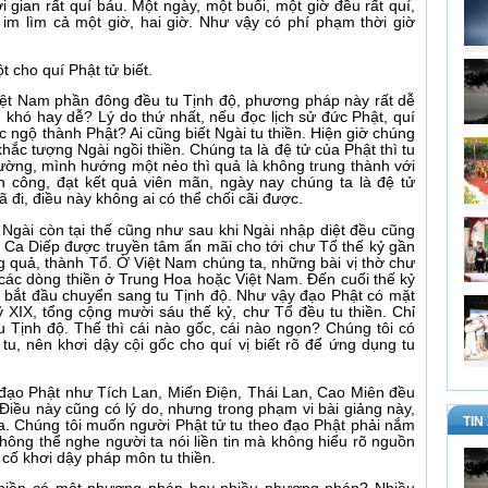
i gian rất quí báu. Một ngày, một buổi, một giờ đều rất quí,
im lìm cả một giờ, hai giờ. Như vậy có phí phạm thời giờ
t cho quí Phật tử biết.
Việt Nam phần đông đều tu Tịnh độ, phương pháp này rất dễ
iền khó hay dễ? Lý do thứ nhất, nếu đọc lịch sử đức Phật, quí
c ngộ thành Phật? Ai cũng biết Ngài tu thiền. Hiện giờ chúng
hắc tượng Ngài ngồi thiền. Chúng ta là đệ tử của Phật thì tu
đường, mình hướng một nẻo thì quả là không trung thành với
h công, đạt kết quả viên mãn, ngày nay chúng ta là đệ tử
đi, điều này không ai có thể chối cãi được.
i Ngài còn tại thế cũng như sau khi Ngài nhập diệt đều cũng
ổ Ca Diếp được truyền tâm ấn mãi cho tới chư Tổ thế kỷ gần
 quả, thành Tổ. Ở Việt Nam chúng ta, những bài vị thờ chư
 các dòng thiền ở Trung Hoa hoặc Việt Nam. Đến cuối thế kỷ
am bắt đầu chuyển sang tu Tịnh độ. Như vậy đạo Phật có mặt
kỷ XIX, tổng cộng mười sáu thế kỷ, chư Tổ đều tu thiền. Chỉ
u Tịnh độ. Thế thì cái nào gốc, cái nào ngọn? Chúng tôi có
u, nên khơi dậy cội gốc cho quí vị biết rõ để ứng dụng tu
 đạo Phật như Tích Lan, Miến Điện, Thái Lan, Cao Miên đều
. Điều này cũng có lý do, nhưng trong phạm vi bài giảng này,
TIN
ua. Chúng tôi muốn người Phật tử tu theo đạo Phật phải nắm
không thể nghe người ta nói liền tin mà không hiểu rõ nguồn
 cố khơi dậy pháp môn tu thiền.