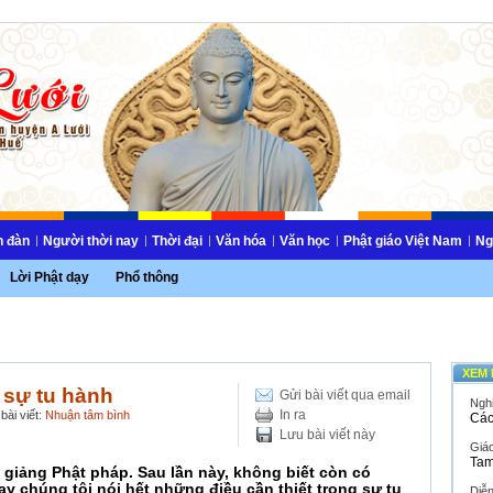
n đàn
Người thời nay
Thời đại
Văn hóa
Văn học
Phật giáo Việt Nam
Ng
Lời Phật dạy
Phổ thông
XEM 
 sự tu hành
Gửi bài viết qua email
Ngh
In ra
bài viết:
Nhuận tâm bình
Các
Lưu bài viết này
Giáo
Tam
y giảng Phật pháp. Sau lần này, không biết còn có
y chúng tôi nói hết những điều cần thiết trong sự tu
Diễ