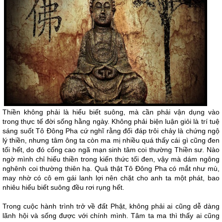
Thiền không phải là hiểu biết suông, mà cần phải vận dụng vào
trong thực tế đời sống hằng ngày. Không phải biện luận giỏi là trí tuệ
sáng suốt Tô Đông Pha cứ nghĩ rằng đối đáp trôi chảy là chứng ngộ
lý thiền, nhưng tâm ông ta còn ma mị nhiều quá thấy cái gì cũng đen
tối hết, do đó cống cao ngã mạn sinh tâm coi thường Thiền sư. Nào
ngờ mình chỉ hiểu thiền trong kiến thức tối đen, vậy mà dám ngông
nghênh coi thường thiên hạ. Quả thật Tô Đông Pha có mắt như mù,
may nhờ có cô em gái lanh lợi nên chặt cho anh ta một phát, bao
nhiêu hiểu biết suông đều rơi rụng hết.
Trong cuộc hành trình trở về đất Phật, không phải ai cũng dễ dàng
lãnh hội và sống được với chính mình. Tâm ta ma thì thấy ai cũng