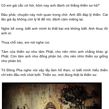
Cô em gái cắc cớ hỏi, hôm nay anh đánh cờ thắng thiền sư hả?
Đâu phải, chuyện này mới quan trọng chớ. Anh đối đáp lý thiền. Cái
lão già ấy không còn lý lẽ để nói, đành câm miệng lại.
Nghe kể xong, biết anh mình bị thất bại mà không biết. Anh thua rồi
anh ơi.
Thua chỗ nào, em nói nghe coi.
Tâm của thiền sư như tâm Phật, cho nên nhìn anh chẳng khác gì
Phật. Còn tâm anh như đống phân bò, cho nên nhìn thiền sư giống
như phân bò.
Tô Đông Pha nghe nói vậy lấy làm hổ thẹn, vì biết mình hiểu thiền
chỉ trên đầu môi chót lưỡi. Thiền sư, mới đúng thật là thiền sư.