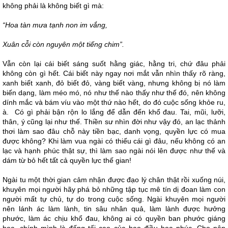
không phải là không biết gì mà:
“Hoa tàn mưa tạnh non im vắng,
Xuân cỗi còn nguyên một tiếng chim”.
Vẫn còn lại cái biết sáng suốt hằng giác, hằng tri, chứ đâu phải
không còn gì hết. Cái biết này ngay nơi mắt vẫn nhìn thấy rõ ràng,
xanh biết xanh, đỏ biết đỏ, vàng biết vàng, nhưng không bị nó làm
biến dạng, làm méo mó, nó như thế nào thấy như thế đó, nên không
dính mắc và bám víu vào một thứ nào hết, do đó cuộc sống khỏe ru,
à. Có gì phải bận rộn lo lắng để dẫn đến khổ đau. Tai, mũi, lưỡi,
thân, ý cũng lại như thế. Thiền sư nhìn đời như vậy đó, an lạc thảnh
thơi làm sao đâu chỗ này tiền bạc, danh vọng, quyền lực có mua
được không? Khi làm vua ngài có thiếu cái gì đâu, nếu không có an
lạc và hạnh phúc thật sự, thì làm sao ngài nói lên được như thế và
dám từ bỏ hết tất cả quyền lực thế gian!
Ngài tu một thời gian cảm nhận được đạo lý chân thật rồi xuống núi,
khuyên mọi người hãy phá bỏ những tập tục mê tín dị đoan làm con
người mất tự chủ, tự do trong cuộc sống. Ngài khuyên mọi người
nên lánh ác làm lành, tin sâu nhân quả, làm lành được hưởng
phước, làm ác chịu khổ đau, không ai có quyền ban phước giáng