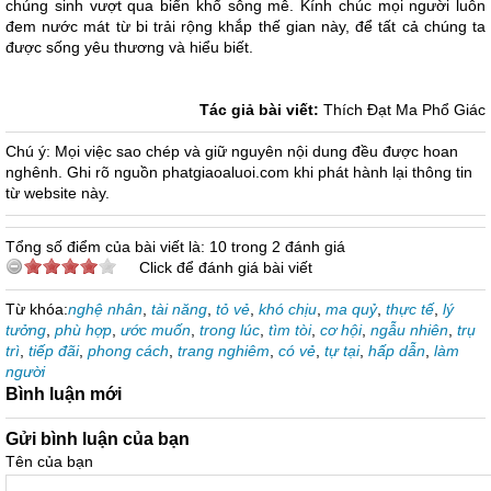
chúng sinh vượt qua biển khổ sông mê. Kính chúc mọi người luôn
đem nước mát từ bi trải rộng khắp thế gian này, để tất cả chúng ta
được sống yêu thương và hiểu biết.
Tác giả bài viết:
Thích Đạt Ma Phổ Giác
Chú ý: Mọi việc sao chép và giữ nguyên nội dung đều được hoan
nghênh. Ghi rõ nguồn phatgiaoaluoi.com khi phát hành lại thông tin
từ website này.
Tổng số điểm của bài viết là: 10 trong 2 đánh giá
Click để đánh giá bài viết
Từ khóa:
nghệ nhân
,
tài năng
,
tỏ vẻ
,
khó chịu
,
ma quỷ
,
thực tế
,
lý
tưởng
,
phù hợp
,
ước muốn
,
trong lúc
,
tìm tòi
,
cơ hội
,
ngẫu nhiên
,
trụ
trì
,
tiếp đãi
,
phong cách
,
trang nghiêm
,
có vẻ
,
tự tại
,
hấp dẫn
,
làm
người
Bình luận mới
Gửi bình luận của bạn
Tên của bạn