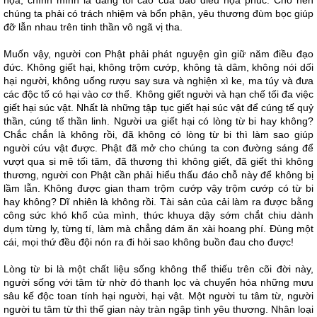
họa, chính mình là đấng tối cao của bao điều họa phúc. Cho nên
chúng ta phải có trách nhiệm và bổn phận, yêu thương đùm bọc giúp
đỡ lẫn nhau trên tinh thần vô ngã vị tha.
Muốn vậy, người con Phật phải phát nguyện gìn giữ năm điều đạo
đức. Không giết hại, không trộm cướp, không tà dâm, không nói dối
hại người, không uống rượu say sưa và nghiện xì ke, ma túy và đưa
các độc tố có hại vào cơ thể. Không giết người và hạn chế tối đa việc
giết hại súc vật. Nhất là những tập tục giết hại súc vật để cúng tế quỷ
thần, cúng tế thần linh. Người ưa giết hại có lòng từ bi hay không?
Chắc chắn là không rồi, đã không có lòng từ bi thì làm sao giúp
người cứu vật được. Phật đã mở cho chúng ta con đường sáng để
vượt qua si mê tối tăm, đã thương thì không giết, đã giết thì không
thương, người con Phật cần phải hiểu thấu đáo chỗ này để không bị
lầm lẫn. Không được gian tham trộm cướp vậy trộm cướp có từ bi
hay không? Dĩ nhiên là không rồi. Tài sản của cải làm ra được bằng
công sức khó khổ của mình, thức khuya dậy sớm chắt chiu dành
dụm từng ly, từng tí, làm mà chẳng dám ăn xài hoang phí. Đùng một
cái, mọi thứ đều đội nón ra đi hỏi sao không buồn đau cho được!
Lòng từ bi là một chất liệu sống không thể thiếu trên cõi đời này,
người sống với tâm từ nhờ đó thanh lọc và chuyển hóa những mưu
sâu kế độc toan tính hại người, hại vật. Một người tu tâm từ, người
người tu tâm từ thì thế gian này tràn ngập tình yêu thương. Nhân loại