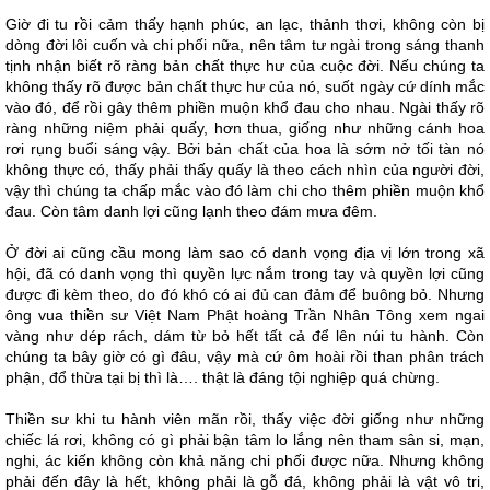
Giờ đi tu rồi cảm thấy hạnh phúc, an lạc, thảnh thơi, không còn bị
dòng đời lôi cuốn và chi phối nữa, nên tâm tư ngài trong sáng thanh
tịnh nhận biết rõ ràng bản chất thực hư của cuộc đời. Nếu chúng ta
không thấy rõ được bản chất thực hư của nó, suốt ngày cứ dính mắc
vào đó, để rồi gây thêm phiền muộn khổ đau cho nhau. Ngài thấy rõ
ràng những niệm phải quấy, hơn thua, giống như những cánh hoa
rơi rụng buổi sáng vậy. Bởi bản chất của hoa là sớm nở tối tàn nó
không thực có, thấy phải thấy quấy là theo cách nhìn của người đời,
vậy thì chúng ta chấp mắc vào đó làm chi cho thêm phiền muộn khổ
đau. Còn tâm danh lợi cũng lạnh theo đám mưa đêm.
Ở đời ai cũng cầu mong làm sao có danh vọng địa vị lớn trong xã
hội, đã có danh vọng thì quyền lực nắm trong tay và quyền lợi cũng
được đi kèm theo, do đó khó có ai đủ can đảm để buông bỏ. Nhưng
ông vua thiền sư Việt Nam Phật hoàng Trần Nhân Tông xem ngai
vàng như dép rách, dám từ bỏ hết tất cả để lên núi tu hành. Còn
chúng ta bây giờ có gì đâu, vậy mà cứ ôm hoài rồi than phân trách
phận, đổ thừa tại bị thì là…. thật là đáng tội nghiệp quá chừng.
Thiền sư khi tu hành viên mãn rồi, thấy việc đời giống như những
chiếc lá rơi, không có gì phải bận tâm lo lắng nên tham sân si, mạn,
nghi, ác kiến không còn khả năng chi phối được nữa. Nhưng không
phải đến đây là hết, không phải là gỗ đá, không phải là vật vô tri,