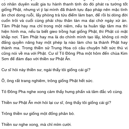
có nhân duyên xuất gia tu hành thanh tịnh do đó phát ra tướng tốt
giống Phật, nhưng vì ỷ lại mình đã thành tựu đạo pháp nên mặc tình
ăn chơi dong ruỗi, lấy phòng trà tửu điếm làm bạn, để rồi bị dòng đời
cuốn trôi và cuối cùng phải chịu thân tàn ma dại chờ ngày xử án.
Tâm Phật hay ma chỉ trong một niệm, nếu ta huân tập tâm ma thì
hiện hình ma, nếu ta biết gieo trồng hạt giống Phật, thì Phật có mặt
khắp nơi. Tâm Phật hay ma là do chính mình tạo lấy, không có một
đấng quyền năng hay một phép lạ nào làm cho ta thành Phật hay
thành ma. Trong thiền sử Trung Hoa có câu chuyện hết sức thú vị
cũng nói về ma với Phật. Cư sĩ Tô Đông Pha một hôm đến chùa Kim
Sơn để đàm đạo với thiền sư Phật Ấn.
Cư sĩ hỏi này thiền sư, ngài thấy tôi giống cái gì?
Ô, ông rất trang nghiêm, trông giống Phật hết sức.
Tô Đông Pha nghe xong cảm thấy hưng phấn và tâm đắc vô cùng.
Thiền sư Phật Ấn mới hỏi lại cư sĩ, ông thấy tôi giống cái gì?
Trông thiền sư giống một đống phân bò.
Thiền sư nghe xong, mà chỉ mỉm cười.