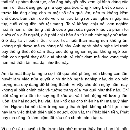
thái siêu phàm thoát tục, còn ông bây giờ hãy xem lại hình dáng của
mình đi, thật đáng giống ma quỷ quá trời. Ông không biết đó sao, vì
trước kia ông cúng cho ta một số tiền quá lớn, nên ta không kiềm
chế được bản thân, do đó vui chơi trác táng rơi vào nghiện ngập ma
túy, cuối cùng tiền hết tật mang. Ta vì không chịu nỗi cơn nghiện
hoành hành, nên túng thế đi cướp giựt của người khác và phạm tội
cướp của giết người, giờ phải chịu bản án tử hình chờ ngày xử trảm.
Giờ đây ta vì buồn rầu, lo sợ, tiếc nuối thân mạng nên không ăn,
không ngủ được mà ra nông nỗi này. Anh nghệ nhân nghe lời trình
bày thống thiết đó cảm thấy xúc động nghẹn ngào, không ngờ bản
tính con người thay đổi quá nhanh, vì chút đam mê dục vọng thấp
hèn mà thân tàn ma dại như thế này.
Anh ta mất thấy tai nghe sự thật quá phủ phàng, nên không còn tâm
huyết làm việc nữa quyết định từ bỏ nghề nghiệp này, do đó bức
tượng ma quỷ dang dỡ không thành. Vì vậy cho đến ngày hôm nay,
không ai biết chính xác về tướng trạng của ma quỷ như thế nào. Chỉ
biết rằng nếu tâm tư suy nghĩ xấu ác và hành động vô lương tâm
luôn làm hại người, hại vật, làm khổ đau cho thiên hạ thì ma quỷ hiện
tiền. Ngược lại nếu tâm trong sáng thanh tịnh không chút bợn nhơ
hay làm việc thánh thiện giúp người, cứu vật, thì Phật hiện tiền, Phật
hay ma cũng từ tâm niệm tốt xấu của chính mình tạo ra.
Vị sư ở câu chuyện trên trước kia nhờ nương thầy lành bạn tốt, nên