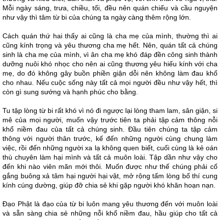
Mỗi ngày sáng, trưa, chiều, tối, đều nên quán chiếu và cầu nguyện
như vậy thì tâm từ bi của chúng ta ngày càng thêm rộng lớn.
Cách quán thứ hai thấy ai cũng là cha mẹ của mình, thường thì ai
cũng kính trọng và yêu thương cha mẹ hết. Nên, quán tất cả chúng
sinh là cha mẹ của mình, vì ân cha mẹ khó đáp đền công sinh thành
dưỡng nuôi khó nhọc cho nên ai cũng thương yêu hiếu kính với cha
mẹ, do đó không gây buồn phiền giận dỗi nên không làm đau khổ
cho nhau. Nếu cuộc sống này tất cả mọi người đều như vậy hết, thì
còn gì sung sướng và hạnh phúc cho bằng.
Tu tập lòng từ bi rất khó vì nó đi ngược lại lòng tham lam, sân giận, si
mê của mọi người, muốn vậy trước tiên ta phải tập cảm thông nỗi
khổ niềm đau của tất cả chúng sinh. Đầu tiên chúng ta tập cảm
thông với người thân trước, kế đến những người cùng chung làm
việc, rồi đến những người xa lạ không quen biết, cuối cùng là kẻ oán
thù chuyên làm hại mình và tất cả muôn loài. Tập dần như vậy cho
đến khi nào viên mãn mới thôi. Muốn được như thế chúng phải cố
gắng buông xả tâm hại người hại vật, mở rộng tấm lòng bố thí cung
kính cúng dường, giúp đỡ chia sẻ khi gặp người khó khăn hoạn nạn.
Đạo Phật là đạo của từ bi luôn mang yêu thương đến với muôn loài
và sẵn sàng chia sẻ những nỗi khổ niềm đau, hầu giúp cho tất cả