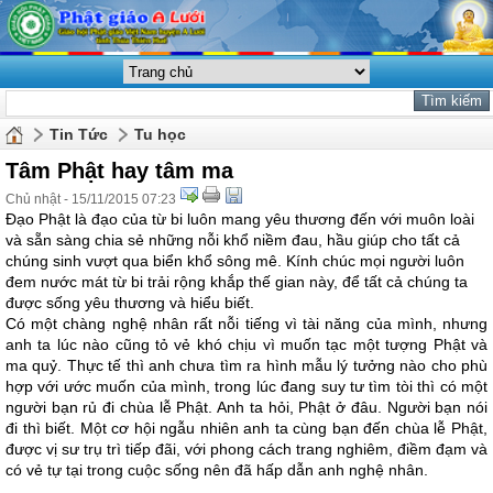
Tin Tức
Tu học
Tâm Phật hay tâm ma
Chủ nhật - 15/11/2015 07:23
Đạo Phật là đạo của từ bi luôn mang yêu thương đến với muôn loài
và sẵn sàng chia sẻ những nỗi khổ niềm đau, hầu giúp cho tất cả
chúng sinh vượt qua biển khổ sông mê. Kính chúc mọi người luôn
đem nước mát từ bi trải rộng khắp thế gian này, để tất cả chúng ta
được sống yêu thương và hiểu biết.
Có một chàng nghệ nhân rất nỗi tiếng vì tài năng của mình, nhưng
anh ta lúc nào cũng tỏ vẻ khó chịu vì muốn tạc một tượng Phật và
ma quỷ. Thực tế thì anh chưa tìm ra hình mẫu lý tưởng nào cho phù
hợp với ước muốn của mình, trong lúc đang suy tư tìm tòi thì có một
người bạn rủ đi chùa lễ Phật. Anh ta hỏi, Phật ở đâu. Người bạn nói
đi thì biết. Một cơ hội ngẫu nhiên anh ta cùng bạn đến chùa lễ Phật,
được vị sư trụ trì tiếp đãi, với phong cách trang nghiêm, điềm đạm và
có vẻ tự tại trong cuộc sống nên đã hấp dẫn anh nghệ nhân.