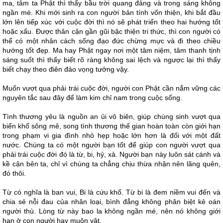
ma, tâm ta Phật thì thấy bầu trời quang đảng và trong sáng không
ngần mé. Khi mới sinh ra con người bản tính vốn thiện, khi bắt đầu
lớn lên tiếp xúc với cuộc đời thì nó sẽ phát triển theo hai hướng tốt
hoặc xấu. Được thân cận gần gũi bậc thiện tri thức, thì con người có
thể có một nhân cách sống đạo đức chừng mực và đi theo chiều
hướng tốt đẹp. Ma hay Phật ngay nơi một tâm niệm, tâm thanh tịnh
sáng suốt thì thấy biết rõ ràng không sai lệch và ngược lại thì thấy
biết chạy theo điên đảo vọng tưởng vậy.
Muốn vượt qua phải trái cuộc đời, người con Phật cần nắm vững các
nguyên tắc sau đây để làm kim chỉ nam trong cuộc sống.
Tình thương yêu là nguồn an ủi vô biên, giúp chúng sinh vượt qua
biển khổ sông mê, song tình thương thế gian hoàn toàn còn giới hạn
trong phạm vi gia đình nhỏ hẹp hoặc lớn hơn là đối với một đất
nước. Chúng ta có một người bạn tốt để giúp con người vượt qua
phải trái cuộc đời đó là từ, bi, hỷ, xả. Người bạn này luôn sát cánh và
kề cận bên ta, chỉ vì chúng ta chẳng chịu thừa nhận nên lãng quên,
đó thôi.
Từ có nghĩa là ban vui, Bi là cứu khổ. Từ bi là đem niềm vui đến và
chia sẻ nỗi đau của nhân loại, bình đẳng không phân biệt kẻ oán
người thù. Lòng từ này bao la không ngần mé, nên nó không giới
hạn ở con người hay muôn vật.