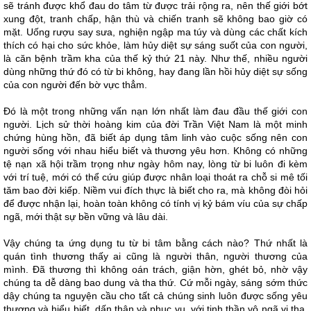
sẽ tránh được khổ đau do tâm từ được trải rộng ra, nên thế giới bớt
xung đột, tranh chấp, hận thù và chiến tranh sẽ không bao giờ có
mặt. Uống rượu say sưa, nghiện ngập ma túy và dùng các chất kích
thích có hại cho sức khỏe, làm hủy diệt sự sáng suốt của con người,
là căn bệnh trầm kha của thế kỷ thứ 21 này. Như thế, nhiều người
dùng những thứ đó có từ bi không, hay đang lần hồi hủy diệt sự sống
của con người đến bờ vực thẳm.
Đó là một trong những vấn nạn lớn nhất làm đau đầu thế giới con
người. Lịch sử thời hoàng kim của đời Trần Việt Nam là một minh
chứng hùng hồn, đã biết áp dụng tâm linh vào cuộc sống nên con
người sống với nhau hiểu biết và thương yêu hơn. Không có những
tệ nạn xã hội trầm trọng như ngày hôm nay, lòng từ bi luôn đi kèm
với trí tuệ, mới có thể cứu giúp được nhân loại thoát ra chỗ si mê tối
tăm bao đời kiếp. Niềm vui đích thực là biết cho ra, mà không đòi hỏi
để được nhận lại, hoàn toàn không có tính vị kỷ bám víu của sự chấp
ngã, mới thật sự bền vững và lâu dài.
Vậy chúng ta ứng dụng tu từ bi tâm bằng cách nào? Thứ nhất là
quán tình thương thấy ai cũng là người thân, người thương của
mình. Đã thương thì không oán trách, giận hờn, ghét bỏ, nhờ vậy
chúng ta dễ dàng bao dung và tha thứ. Cứ mỗi ngày, sáng sớm thức
dậy chúng ta nguyện cầu cho tất cả chúng sinh luôn được sống yêu
thương và hiểu biết, dấn thân và phục vụ, với tinh thần vô ngã vị tha.