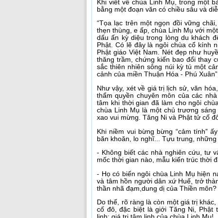
Khi viết về chùa Linh Mụ, trong một
bằng một đoạn văn có chiều sâu và diễ
“Tọa lạc trên một ngọn đồi vững chã
thẹn thùng, e ấp, chùa Linh Mụ với một
dấu ấn kỳ diệu trong lòng du khách 
Phật. Có lẽ đây là ngôi chùa cổ kính 
Phật giáo Việt Nam. Nét đẹp như huyền
thăng trầm, chứng kiến bao đổi thay c
sắc thiên nhiên sông núi kỳ tú một c
cảnh của miền Thuận Hóa - Phú Xuân”
Như vậy, xét về giá trị lịch sử, văn hó
thẩm quyền chuyên môn của các nhà 
tâm khi thời gian đã làm cho ngôi chùa
chùa Linh Mụ là một chủ trương sáng
xao vui mừng. Tăng Ni và Phật tử cố đ
Khi niềm vui bừng bừng “cảm tính” ấy
băn khoăn, lo nghĩ... Tựu trung, nhữn
- Không biết các nhà nghiên cứu, tư v
mốc thời gian nào, mẫu kiến trúc thời 
- Họ có biến ngôi chùa Linh Mụ hiện n
và tâm hồn người dân xứ Huế, trở thàn
thần nhã đạm,dung dị của Thiền môn?
Do thế, rõ ràng là còn một giá trị khác,
cố đô, đặc biệt là giới Tăng Ni, Phật
linh: giá trị tâm linh của chùa Linh Mụ!