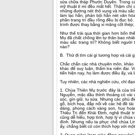
sửa chữa tháp Phước Duyên. Trong các 
mỹ thuật tỉ mỉ đều mất hết. Thậm chí 
những đường nét thô vụng và màu sắc th
làm lạc hẳn, phản bội hẳn nét văn h
phần trang trí đầu rồng đều bị đục bỏ. 
trình được thay bằng xi măng cốt thép;
Như thế trải qua thời gian hơn bốn thế
Mụ đã chất chồng lên tự thân bao nhiêu
màu sắc trang trí? Không biết người 
nào?
B. Thử đi tìm cái gì tương hợp và cái 
Chắc chắn các nhà chuyên môn, khảo sá
khác để suy luận, thẩm tra niên đại. 
tiến hiện nay, họ làm được điều ấy, và là
Tuy nhiên, các nhà nghiên cứu, chỉ đạ
1. Chùa Thiên Mụ trước đây là của tri
Nguyễn, mặc dầu thỉnh thoảng có vài
sóc, gìn giữ, tu sửa. Nhưng các phù điê
gỗ, bích họa, đắp nổi về các hệ đề tài 
dáng, phong cách vàng son, huy hoàn
Thiệu Trị đến Khải Định, nghệ thuật tr
cũng dễ hiểu, hợp tình, hợp lý vì chùa
đình. Nhưng nếu ta phục chế chùa Lin
ấy, chẳng biết có còn thích hợp với mộ