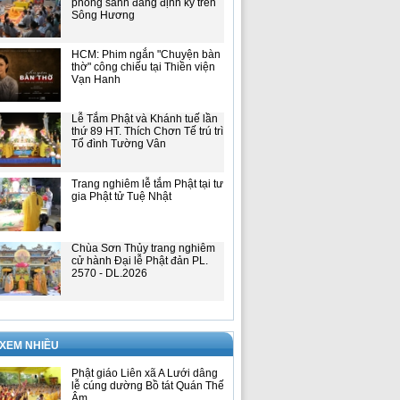
phóng sanh đăng định kỳ trên
Sông Hương
HCM: Phim ngắn "Chuyện bàn
thờ" công chiếu tại Thiền viện
Vạn Hanh
Lễ Tắm Phật và Khánh tuế lần
thứ 89 HT. Thích Chơn Tế trú trì
Tổ đình Tường Vân
Trang nghiêm lễ tắm Phật tại tư
gia Phật tử Tuệ Nhật
Chùa Sơn Thủy trang nghiêm
cử hành Đại lễ Phật đản PL.
2570 - DL.2026
 XEM NHIỀU
Phật giáo Liên xã A Lưới dâng
lễ cúng dường Bồ tát Quán Thế
Âm