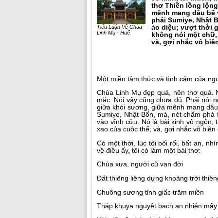
thơ Thiền lồng lộn
mênh mang dâu bể v
phái Sumiye, Nhật B
Tiểu Luận Về Chùa
ảo diệu; vượt thời g
Linh Mụ - Huế
không nói một chữ,
và, gợi nhắc vô biê
Một miền tâm thức và tình cảm của ng
Chùa Linh Mụ đẹp quá, nên thơ quá. Nó
mặc. Nói vậy cũng chưa đủ. Phải nói n
giữa khói sương, giữa mênh mang dâu 
Sumiye, Nhật Bổn, mà, nét chấm phá tu
vào vĩnh cửu. Nó là bài kinh vô ngôn,
xao của cuộc thế; và, gợi nhắc vô biên
Có một thời, lúc tôi bối rối, bất an, n
về điều ấy, tôi có làm một bài thơ:
Chùa xưa, người cũ vạn đời
Đất thiêng liêng dựng khoảng trời thiên
Chuông sương tỉnh giấc trăm miền
Tháp khuya nguyệt bạch an nhiên mấy