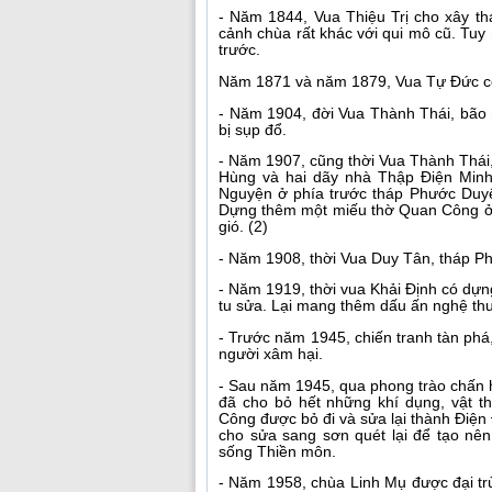
- Năm 1844, Vua Thiệu Trị cho xây t
cảnh chùa rất khác với qui mô cũ. Tuy
trước.
Năm 1871 và năm 1879, Vua Tự Đức có 
- Năm 1904, đời Vua Thành Thái, bão 
bị sụp đổ.
- Năm 1907, cũng thời Vua Thành Thái,
Hùng và hai dãy nhà Thập Điện Minh
Nguyện ở phía trước tháp Phước Duyên 
Dựng thêm một miếu thờ Quan Công ở 
gió. (2)
- Năm 1908, thời Vua Duy Tân, tháp Ph
- Năm 1919, thời vua Khải Định có dựn
tu sửa. Lại mang thêm dấu ấn nghệ thuậ
- Trước năm 1945, chiến tranh tàn phá
người xâm hại.
- Sau năm 1945, qua phong trào chấn
đã cho bỏ hết những khí dụng, vật t
Công được bỏ đi và sửa lại thành Điện 
cho sửa sang sơn quét lại để tạo nê
sống Thiền môn.
- Năm 1958, chùa Linh Mụ được đại trù