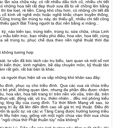
lần sửa chữa này, có rất nhiều dấu tích cũ, nhiều chi tiết
có những họa tiết rất đẹp thuở xưa đã bị vẽ chồng lên bằng
ì lòe loẹt, rẻ tiền. Càng khó chịu hơn, có những chi tiết đã
óa cổ kính về nghề mộc hoặc nghề khắc chạm truyền thống;
Cũng trong lần trùng tu này, do thiếu gỗ, nhiều chi tiết công
 thiếu gạch Bát Tràng người ta đúc nền bằng xi măng...
 kỷ, nào kiến tạo, trùng kiến, trùng tu, sửa chữa, chùa Linh
 mẫu kiến trúc, bao nhiêu phù điêu, hoa văn, họa tiết, cùng
ta sẽ trùng tu, phục chế dựa theo nền nghệ thuật thời đại
gì không tương hợp
t, tư vấn đã bóc tách các trụ biểu, tam quan và một số nơi
Với kiến thức, kinh nghiệm, bề dày chuyên môn, kỹ thuật tân
m rất giỏi, rất bài bản là khác.
o và người thực hiện sẽ va vấp những khó khăn sau đây:
ều đình, phục vụ cho triều đình. Qua các vua và chúa triều
 vị bỏ phế, không quan tâm, nhưng đa phần đều được chăm
u, hoa văn, họa tiết trang trí trên nền vôi vữa, trên đá, trên
thực vật, động vật, vũ trụ, thiên nhiên... đều mô phỏng kiểu
g, lộng lẫy của cung đình. Từ thời Minh Mạng về sau, từ
ang trí ấy đã lên đến đỉnh cao về giá trị mỹ thuật. Điều đó
 vốn là quốc tự; và các vị Tăng Cang được hưởng lương triều
h Mụ hiện nay, giống với một ngôi chùa vào thời vua chúa
t “ngôi chùa thờ Phật thuần túy” nữa không?