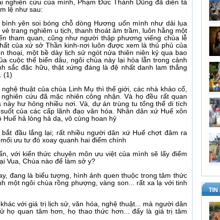
 bài nghiên cứu của mình, Phạm Đức Thành Dũng đã diễn tả
m lệ như sau:
i, bình yên soi bóng chỗ dòng Hương uốn mình như dải lụa
 vẻ trang nghiêm u tịch, thanh thoát âm trầm, luôn hằng một
đến tham quan, cũng như người thập phương viếng chùa lễ
nhất của xứ sở Thần kinh-nơi luôn được xem là thủ phủ của
 thoại, một bề dày lịch sử ngót nửa thiên niên kỷ qua bao
ủa cuộc thế biển dâu, ngôi chùa này lại hòa lẫn trong cảnh
ảnh sắc đặc hữu, thật xứng đáng là đệ nhất danh lam thắng
.
(1)
a, nghệ thuật của chùa Linh Mụ thì thế giới, các nhà khảo cổ,
nghiên cứu đã mặc nhiên công nhận. Và họ đều rất quan
 này hư hỏng nhiều nơi. Và, dự án trùng tu tổng thể di tích
 suốt của các cấp lãnh đạo văn hóa. Nhân dân xứ Huế xôn
ô Huế hả lòng hả dạ, vô cùng hoan hỷ
 bắt đầu lắng lại; rất nhiều người dân xứ Huế chợt đâm ra
g mối ưu tư đó xoay quanh hai điểm chính
ấn, với kiến thức chuyên môn ưu việt của mình sẽ lấy điểm
đại Vua, Chúa nào để làm sở y?
ay, đang là biểu tượng, hình ảnh quen thuộc trong tâm thức
h một ngôi chùa rồng phượng, vàng son... rất xa lạ với tinh
TIN
 khác với giá trị lịch sử, văn hóa, nghệ thuật... mà người dân
 tử họ quan tâm hơn, họ thao thức hơn... đấy là giá trị tâm