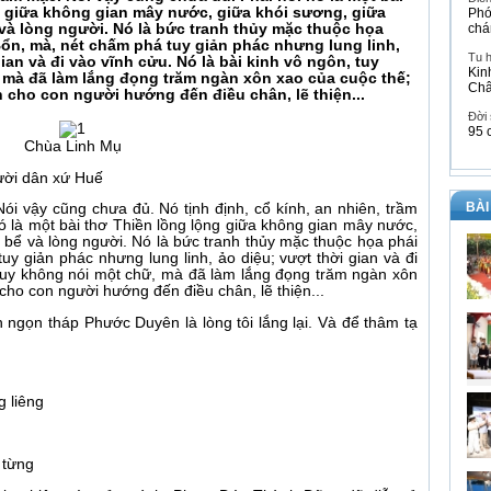
g giữa không gian mây nước, giữa khói sương, giữa
Phó
à lòng người. Nó là bức tranh thủy mặc thuộc họa
chá
ổn, mà, nét chấm phá tuy giản phác nhưng lung linh,
Tu 
ian và đi vào vĩnh cửu. Nó là bài kinh vô ngôn, tuy
Kin
 mà đã làm lắng đọng trăm ngàn xôn xao của cuộc thế;
Ch
n cho con người hướng đến điều chân, lẽ thiện...
Đời
95 
Chùa Linh Mụ
ười dân xứ Huế
BÀI
i vậy cũng chưa đủ. Nó tịnh định, cổ kính, an nhiên, trầm
ó là một bài thơ Thiền lồng lộng giữa không gian mây nước,
bể và lòng người. Nó là bức tranh thủy mặc thuộc họa phái
y giản phác nhưng lung linh, ảo diệu; vượt thời gian và đi
 tuy không nói một chữ, mà đã làm lắng đọng trăm ngàn xôn
 cho con người hướng đến điều chân, lẽ thiện...
hìn ngọn tháp Phước Duyên là lòng tôi lắng lại. Và để thâm tạ
g liêng
 từng