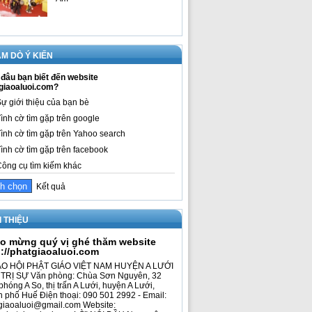
M DÒ Ý KIẾN
đâu bạn biết đến website
giaoaluoi.com?
ự giới thiệu của bạn bè
ình cờ tìm gặp trên google
ình cờ tìm gặp trên Yahoo search
ình cờ tìm gặp trên facebook
ông cụ tìm kiếm khác
Kết quả
I THIỆU
o mừng quý vị ghé thăm website
p://phatgiaoaluoi.com
O HỘI PHẬT GIÁO VIỆT NAM HUYỆN A LƯỚI
TRỊ SỰ Văn phòng: Chùa Sơn Nguyên, 32
phóng A So, thị trấn A Lưới, huyện A Lưới,
h phố Huế Điện thoại: 090 501 2992 - Email:
giaoaluoi@gmail.com Website: