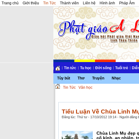
Trang chủ
Giới thiệu
Tin Tức
Thành viên
Liên hệ
Hình ảnh
Pháp Âm
Tin tức
Tu học
Đời sống
Tuổi trẻ
Diễ
Tùy bút
Thơ
Truyện
Nhạc
Tin Tức
Văn học
Tiểu Luận Về Chùa Linh Mụ
Đăng lúc: Thứ tư - 17/10/2012 19:14 - Người đăng b
Chùa Linh Mụ đẹp qu
cổ kính, an nhiên, 