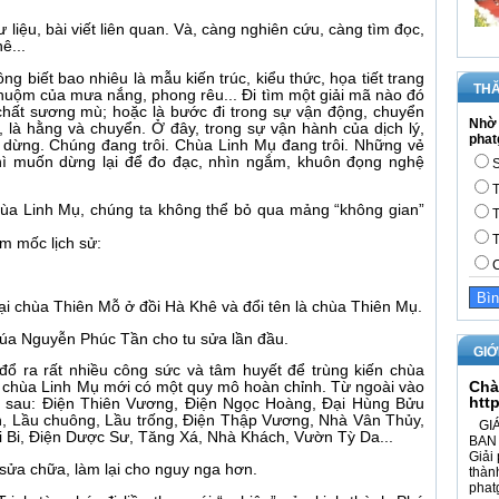
tư liệu, bài viết liên quan. Và, càng nghiên cứu, càng tìm đọc,
ê...
g biết bao nhiêu là mẫu kiến trúc, kiểu thức, họa tiết trang
THĂ
nhuộm của mưa nắng, phong rêu... Đi tìm một giải mã nào đó
chất sương mù; hoặc là bước đi trong sự vận động, chuyển
Nhờ 
ỉ, là hằng và chuyển. Ở đây, trong sự vận hành của dịch lý,
phat
 dừng. Chúng đang trôi. Chùa Linh Mụ đang trôi. Những vẻ
thì muốn dừng lại để đo đạc, nhìn ngắm, khuôn đọng nghệ
S
T
 chùa Linh Mụ, chúng ta không thể bỏ qua mảng “không gian”
T
T
ểm mốc lịch sử:
C
i chùa Thiên Mỗ ở đồi Hà Khê và đổi tên là chùa Thiên Mụ.
húa Nguyễn Phúc Tần cho tu sửa lần đầu.
GIỚ
 ra rất nhiều công sức và tâm huyết để trùng kiến chùa
Chà
y, chùa Linh Mụ mới có một quy mô hoàn chỉnh. Từ ngoài vào
htt
như sau: Điện Thiên Vương, Điện Ngọc Hoàng, Đại Hùng Bửu
h, Lầu chuông, Lầu trống, Điện Thập Vương, Nhà Vân Thủy,
GIÁ
i Bi, Điện Dược Sư, Tăng Xá, Nhà Khách, Vườn Tỳ Da...
BAN 
Giải 
ửa chữa, làm lại cho nguy nga hơn.
thàn
phat