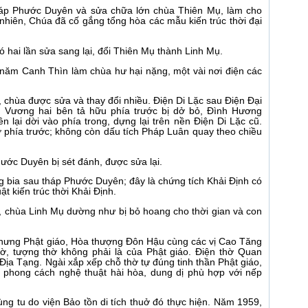
háp Phước Duyên và sửa chữa lớn chùa Thiên Mụ, làm cho
 nhiên, Chúa đã cố gắng tổng hòa các mẫu kiến trúc thời đại
hai lần sửa sang lại, đổi Thiên Mụ thành Linh Mụ.
năm Canh Thìn làm chùa hư hại nặng, một vài nơi điện các
 chùa được sửa và thay đổi nhiều. Điện Di Lặc sau Điện Đại
 Vương hai bên tả hữu phía trước bị dở bỏ, Đình Hương
lại dời vào phía trong, dựng lại trên nền Điện Di Lặc cũ.
phía trước; không còn dấu tích Pháp Luân quay theo chiều
ước Duyên bị sét đánh, được sửa lại.
g bia sau tháp Phước Duyên; đây là chứng tích Khải Định có
t kiến trúc thời Khải Định.
, chùa Linh Mụ dường như bị bỏ hoang cho thời gian và con
 hưng Phật giáo, Hòa thượng Đôn Hậu cùng các vị Cao Tăng
hờ, tượng thờ không phải là của Phật giáo. Điện thờ Quan
Địa Tạng. Ngài xắp xếp chỗ thờ tự đúng tinh thần Phật giáo,
n phong cách nghệ thuật hài hòa, dung dị phù hợp với nếp
ng tu do viện Bảo tồn di tích thuở đó thực hiện. Năm 1959,