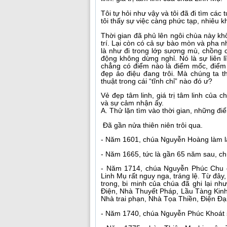
Tôi tự hỏi như vậy và tôi đã đi tìm các 
tôi thấy sự việc càng phức tạp, nhiêu kh
Thời gian đã phủ lên ngôi chùa này khôn
trí. Lại còn có cả sự bào mòn và pha 
là như đi trong lớp sương mù, chồng 
động không dừng nghỉ. Nó là sự liên l
chẳng có điểm nào là điểm mốc, điểm
đẹp ảo điệu đang trôi. Mà chúng ta 
thuật trong cái “tĩnh chỉ” nào đó ư?
Vẻ đẹp tâm linh, giá trị tâm linh của
và sự cảm nhận ấy.
A. Thử lặn tìm vào thời gian, những đi
Đã gần nửa thiên niên trôi qua.
- Năm 1601, chúa Nguyễn Hoàng làm lạ
- Năm 1665, tức là gần 65 năm sau, c
- Năm 1714, chúa Nguyễn Phúc Chu đổ
Linh Mụ rất nguy nga, tráng lệ. Từ đâ
trong, bi minh của chúa đã ghi lại 
Điện, Nhà Thuyết Pháp, Lầu Tàng Kin
Nhà trai phạn, Nhà Tọa Thiền, Điện Đạ
- Năm 1740, chúa Nguyễn Phúc Khoát s