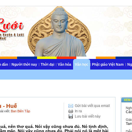
n đàn
Người thời nay
Thời đại
Văn hóa
Văn học
Phật giáo Việt Nam
Ng
XEM 
 - Huế
Gửi bài viết qua email
Ngh
In ra
ài viết:
Ban Biên Tập
Các
Lưu bài viết này
Giáo
Tam
á, nên thơ quá. Nói vậy cũng chưa đủ. Nó tịnh định,
trầm mặc. Nói vậy cũng chưa đủ. Phải nói nó là một bài
Diễ