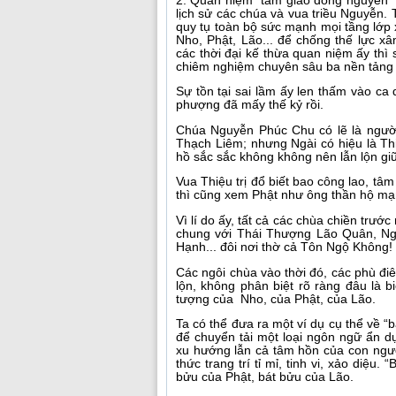
2. Quan niệm “tam giáo đồng nguyên” 
lịch sử các chúa và vua triều Nguyễn.
quy tụ toàn bộ sức mạnh mọi tầng lớp x
Nho, Phật, Lão... để chống thế lực 
các thời đại kế thừa quan niệm ấy thì 
chiêm nghiệm chuyên sâu ba nền tảng g
Sự tồn tại sai lầm ấy len thấm vào ca 
phượng đã mấy thế kỷ rồi.
Chúa Nguyễn Phúc Chu có lẽ là người 
Thạch Liêm; nhưng Ngài có hiệu là T
hồ sắc sắc không không nên lẫn lộn gi
Vua Thiệu trị đổ biết bao công lao, tâ
thì cũng xem Phật như ông thần hộ mạ
Vì lí do ấy, tất cả các chùa chiền trướ
chung với Thái Thượng Lão Quân, N
Hạnh... đôi nơi thờ cả Tôn Ngộ Không!
Các ngôi chùa vào thời đó, các phù điêu
lộn, không phân biệt rõ ràng đâu là b
tượng của Nho, của Phật, của Lão.
Ta có thể đưa ra một ví dụ cụ thể về “b
để chuyển tải một loại ngôn ngữ ẩn d
xu hướng lẫn cả tâm hồn của con ngườ
thức trang trí tỉ mỉ, tinh vi, xảo diệu
bửu của Phật, bát bửu của Lão.