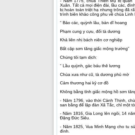
- Năm 1775, chùa Thiên Mụ bị quân Tr
Xuân. Tất cả mọi điện đài, lầu các, đìn
bị hoàn toàn triệt hạ nhưng trông đã rấ
trình biên khảo công phu về chùa Linh 
“ Bảo các, quỳnh lâu, bán dĩ hoang
Phạm cung y cựu, đối tà dương
Khả liên nhị bách niên cơ nghiệp
Bất cập sơn tăng giấc mộng trường”
Chúng tôi tạm dịch:
“ Lầu quỳnh, gác báu thê lương
Chùa xưa như cũ, tà dương phủ mờ
Cảm thương hai kỷ cơ đồ
Không bằng tỉnh giấc mộng hồ sơn tăn
- Năm 1796, vào thời Cảnh Thịnh, chùa
san bằng để lập đàn Xã Tắc, chỉ một t
- Năm 1816, Gia Long lên ngôi, 14 năm
Đặng Đức Siêu.
- Năm 1825, Vua Minh Mạng cho tu sử
đình.