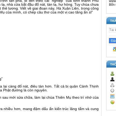
ịnh tàn phá, đi liền theo cái “nghiệp” của kinh thành Phú
www.
h tạ, nhà cửa bắt đầu đổ nát, tàn tạ, hư hỏng. Tuy chùa chưa
Bổn 
t thê lương. Viết về giai đoạn này, Hà Xuân Liên, trong công
Mụ của mình, có chép câu thơ của một vị cao tăng ẩn sĩ”
THÀ
TH
g”
 lại càng đổ nát, điêu tàn hơn. Tất cả bị quân Cảnh Thịnh
òa Phật đường là còn nguyên.
 sau mới sửa chữa, làm lại chùa Thiên Mụ theo trí nhớ của
a nhiều hơn, mang đậm dấu ấn kiến trúc lăng tẩm và cung