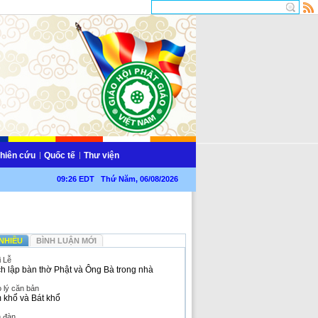
hiên cứu
Quốc tế
Thư viện
09:26 EDT Thứ Năm, 06/08/2026
NHIỀU
BÌNH LUẬN MỚI
i Lễ
h lập bàn thờ Phật và Ông Bà trong nhà
 lý căn bản
 khổ và Bát khổ
n đàn