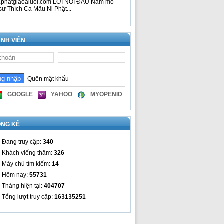
phatgiaoaluoi.com LỜI NÓI ĐẦU Nam mô
sư Thích Ca Mâu Ni Phật...
NH VIÊN
Quên mật khẩu
GOOGLE
YAHOO
MYOPENID
ỐNG KÊ
Đang truy cập:
340
Khách viếng thăm:
326
Máy chủ tìm kiếm:
14
Hôm nay:
55731
Tháng hiện tại:
404707
Tổng lượt truy cập:
163135251