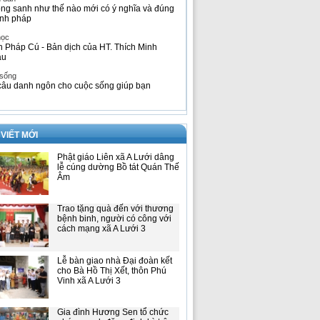
ng sanh như thế nào mới có ý nghĩa và đúng
nh pháp
học
h Pháp Cú - Bản dịch của HT. Thích Minh
âu
 sống
câu danh ngôn cho cuộc sống giúp bạn
 VIẾT MỚI
Phật giáo Liên xã A Lưới dâng
lễ cúng dường Bồ tát Quán Thế
Âm
Trao tặng quà đến với thương
bệnh binh, người có công với
cách mạng xã A Lưới 3
Lễ bàn giao nhà Đại đoàn kết
cho Bà Hồ Thị Xết, thôn Phú
Vinh xã A Lưới 3
Gia đình Hương Sen tổ chức