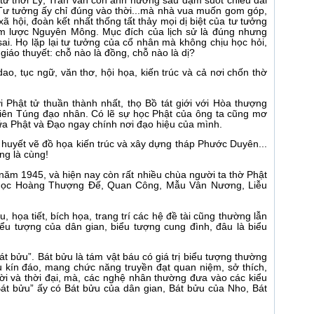
từ thời Lý, Trần vẫn còn ảnh hưởng sâu đậm suốt chiều dài
 Tư tưởng ấy chỉ đúng vào thời...mà nhà vua muốn gom góp,
ã hội, đoàn kết nhất thống tất thảy mọi dị biệt của tư tưởng
xâm lược Nguyên Mông. Mục đích của lịch sử là đúng nhưng
sai. Họ lặp lại tư tưởng của cổ nhân mà không chịu học hỏi,
iáo thuyết: chỗ nào là đồng, chỗ nào là dị?
dao, tục ngữ, văn thơ, hội họa, kiến trúc và cả nơi chốn thờ
Phật tử thuần thành nhất, thọ Bồ tát giới với Hòa thượng
hiên Túng đạo nhân. Có lẽ sự học Phật của ông ta cũng mơ
ữa Phật và Đạo ngay chính nơi đạo hiệu của mình.
m huyết vẽ đồ họa kiến trúc và xây dựng tháp Phước Duyên...
ng là cùng!
c năm 1945, và hiện nay còn rất nhiều chùa người ta thờ Phật
gọc Hoàng Thượng Đế, Quan Công, Mẫu Vân Nương, Liễu
, họa tiết, bích họa, trang trí các hệ đề tài cũng thường lẫn
iểu tượng của dân gian, biểu tượng cung đình, đâu là biểu
át bửu”. Bát bửu là tám vật báu có giá trị biểu tượng thường
ụ kín đáo, mang chức năng truyền đạt quan niệm, sở thích,
i và thời đại, mà, các nghệ nhân thường đưa vào các kiểu
. “Bát bửu” ấy có Bát bửu của dân gian, Bát bửu của Nho, Bát