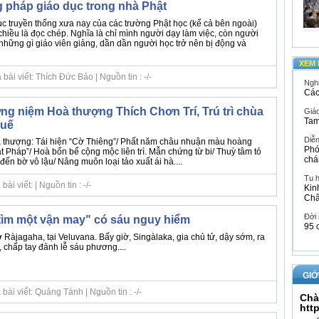
pháp giáo dục trong nhà Phật
 truyền thống xưa nay của các trường Phật học (kể cả bên ngoài)
hiều là đọc chép. Nghĩa là chỉ mình người dạy làm việc, còn người
 những gì giáo viên giảng, dần dần người học trở nên bị động và
XEM 
ài viết: Thích Đức Bảo | Nguồn tin : -/-
Ngh
Các
ng niệm Hoà thượng Thích Chơn Trí, Trú trì chùa
Giáo
Tam
Huế
Diễ
à thượng: Tái hiện “Cờ Thiêng”/ Phất năm châu nhuận màu hoàng
Phó
t Pháp”/ Hoà bốn bể cộng mộc liên trì. Mẫn chứng từ bi/ Thuỳ tâm tỏ
chá
ến bờ vô lậu/ Nâng muôn loại tảo xuất ái hà....
Tu 
i viết: | Nguồn tin : -/-
Kin
Ch
Đời
 tìm một vận may" có sáu nguy hiểm
95 
ở Ràjagaha, tại Veluvana. Bấy giờ, Singàlaka, gia chủ tử, dậy sớm, ra
 chấp tay đảnh lễ sáu phương....
GIỚ
ài viết: Quảng Tánh | Nguồn tin : -/-
Chà
htt