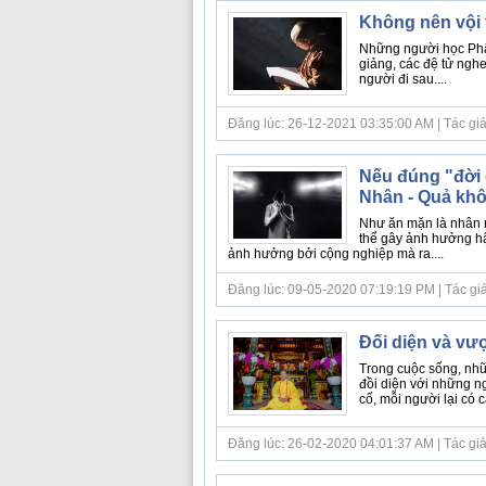
Không nên vội 
Những người học Phật 
giảng, các đệ tử nghe
người đi sau....
Đăng lúc: 26-12-2021 03:35:00 AM | Tác giả b
Nếu đúng "đời c
Nhân - Quả kh
Như ăn mặn là nhân m
thể gây ảnh hưởng hậ
ảnh hưởng bởi cộng nghiệp mà ra....
Đăng lúc: 09-05-2020 07:19:19 PM | Tác giả b
Đối diện và vư
Trong cuộc sống, nhữ
đồi diện với những 
cố, mỗi người lại có c
Đăng lúc: 26-02-2020 04:01:37 AM | Tác giả 