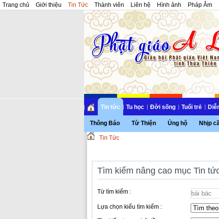
Trang chủ
Giới thiệu
Tin Tức
Thành viên
Liên hệ
Hình ảnh
Pháp Âm
Tin tức
Tu học
Đời sống
Tuổi trẻ
Diễ
Thông Báo
Từ Thiện
Ủng hộ
Nhịp c
Tin Tức
Tìm kiếm nâng cao mục Tin tứ
Từ tìm kiếm :
Lựa chọn kiểu tìm kiếm :