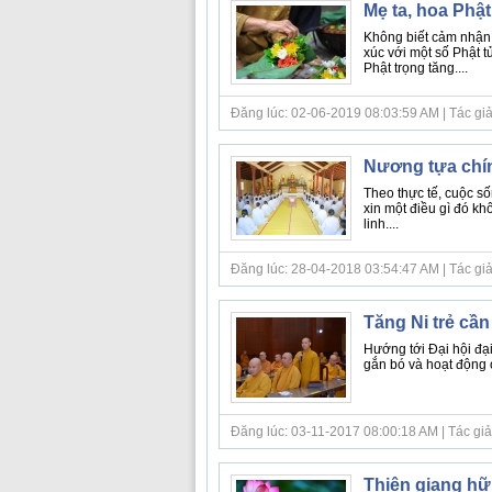
Mẹ ta, hoa Phật
Không biết cảm nhận 
xúc với một số Phật tử
Phật trọng tăng....
Đăng lúc: 02-06-2019 08:03:59 AM | Tác giả b
Nương tựa chín
Theo thực tế, cuộc số
xin một điều gì đó kh
linh....
Đăng lúc: 28-04-2018 03:54:47 AM | Tác giả b
Tăng Ni trẻ cần
Hướng tới Đại hội đạ
gắn bó và hoạt động ở
Đăng lúc: 03-11-2017 08:00:18 AM | Tác giả 
Thiên giang hữ