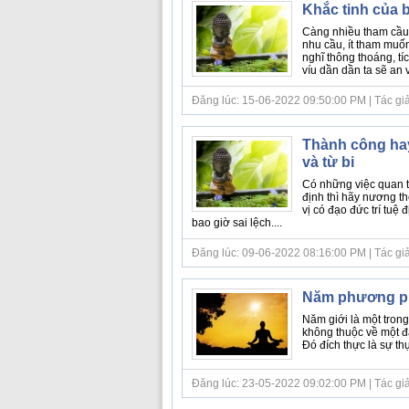
Khắc tinh của 
Càng nhiều tham cầu 
nhu cầu, ít tham muốn
nghĩ thông thoáng, tí
víu dần dần ta sẽ an vui
Đăng lúc: 15-06-2022 09:50:00 PM | Tác giả b
Thành công hay 
và từ bi
Có những việc quan tr
định thì hãy nương th
vị có đạo đức trí tuệ 
bao giờ sai lệch....
Đăng lúc: 09-06-2022 08:16:00 PM | Tác giả b
Năm phương ph
Năm giới là một tron
không thuộc về một đả
Đó đích thực là sự thực 
Đăng lúc: 23-05-2022 09:02:00 PM | Tác giả b