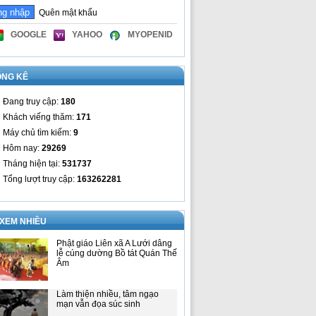
Quên mật khẩu
GOOGLE
YAHOO
MYOPENID
ỐNG KÊ
Đang truy cập:
180
Khách viếng thăm:
171
Máy chủ tìm kiếm:
9
Hôm nay:
29269
Tháng hiện tại:
531737
Tổng lượt truy cập:
163262281
 XEM NHIỀU
Phật giáo Liên xã A Lưới dâng
lễ cúng dường Bồ tát Quán Thế
Âm
Làm thiện nhiều, tâm ngạo
mạn vẫn đọa súc sinh