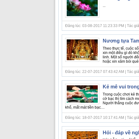
...
Đăng lúc: 03-08-2017 11:23:33 PM | Tác giả bà
Nương tựa Tam
Theo thực tế, cuộc số
xin một điều gì đó kh
linh. Một số người đế
hoặc xin xăm bói quẻ;
Đăng lúc: 22-07-2017 07:43:42 AM | Tác giả b
Kẻ mê vui tron
Trong cuộc chơi kẻ thắ
cờ bạc thì tìm cách 
Người thắng cuộc được
khổ, mất mát tiền bạc....
Đăng lúc: 18-07-2017 10:17:41 AM | Tác giả b
Hỏi - đáp về ngh