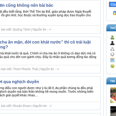
tin cũng không nên bài bác
đều biết rằng, thời Thế Tôn tại thế, giáo pháp được Ngài thuyết
 rồi ghi nhớ, học thuộc và thường xuyên tụng đọc trao truyền cho
TH
ài viết: Quảng Tánh | Nguồn tin : -/-
ha ăn mặn, đời con khát nước" thì có trái luật
ông?
à khát nước là quả. Chính vì cha mẹ ăn ở không có đạo đức mà có
u quả cho đời con gánh chịu. Đây là nhân quả tương đồng tác động
ài viết: Thích Phước Thái | Nguồn tin : -/-
TIN
ợt qua nghịch duyên
ng điều con người được như ý là rất ít, đa phần chúng ta đều phải
nghịch duyên mà bản thân không hề mong muốn. Trước những biến
ách giải quyết khác nhau....
bài viết: Nhuận Đoan | Nguồn tin : -/-