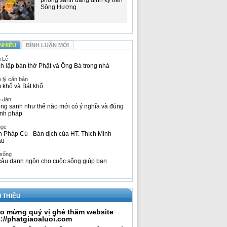
phóng sanh đăng định kỳ trên
Sông Hương
NHIỀU
BÌNH LUẬN MỚI
i Lễ
h lập bàn thờ Phật và Ông Bà trong nhà
 lý căn bản
 khổ và Bát khổ
n đàn
ng sanh như thế nào mới có ý nghĩa và đúng
nh pháp
học
h Pháp Cú - Bản dịch của HT. Thích Minh
âu
 sống
câu danh ngôn cho cuộc sống giúp bạn
I THIỆU
o mừng quý vị ghé thăm website
p://phatgiaoaluoi.com