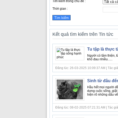
Tìm kiếm trong chủ đề :
Thời gian :
Kết quả tìm kiếm trên Tin tức
Tu tập là thực
Người có tâm thiện, t
khổ đau nhiều......
Đăng lúc: 26-03-2025 10:09:37 AM | Tác giả b
Sinh từ đâu đến
Hầu hết mọi người đều
dựng cuộc sống, giật 
hiện rõ những dấu vết 
Đăng lúc: 08-02-2025 07:21:31 AM | Tác giả 