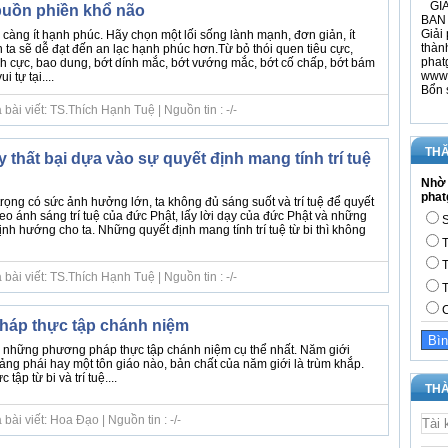
GIÁ
buồn phiền khổ não
BAN 
Giải 
càng ít hạnh phúc. Hãy chọn một lối sống lành mạnh, đơn giản, ít
thàn
 ta sẽ dễ đạt đến an lạc hạnh phúc hơn.Từ bỏ thói quen tiêu cực,
phat
ch cực, bao dung, bớt dính mắc, bớt vướng mắc, bớt cố chấp, bớt bám
www.
 tự tại....
Bổn 
ài viết: TS.Thích Hạnh Tuệ | Nguồn tin : -/-
THĂ
thất bại dựa vào sự quyết định mang tính trí tuệ
Nhờ 
phat
ọng có sức ảnh hưởng lớn, ta không đủ sáng suốt và trí tuệ để quyết
eo ánh sáng trí tuệ của đức Phật, lấy lời dạy của đức Phật và những
S
định hướng cho ta. Những quyết định mang tính trí tuệ từ bi thì không
T
T
ài viết: TS.Thích Hạnh Tuệ | Nguồn tin : -/-
T
C
áp thực tập chánh niệm
g những phương pháp thực tập chánh niệm cụ thể nhất. Năm giới
ng phái hay một tôn giáo nào, bản chất của năm giới là trùm khắp.
tập từ bi và trí tuệ....
THÀ
ài viết: Hoa Đạo | Nguồn tin : -/-