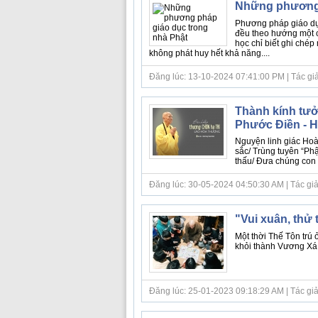
Những phương 
Phương pháp giáo dục
đều theo hướng một c
học chỉ biết ghi chép
không phát huy hết khả năng....
Đăng lúc: 13-10-2024 07:41:00 PM | Tác giả b
Thành kính tưở
Phước Điền - 
Nguyện linh giác Ho
sắc/ Trùng tuyên “Phậ
thấu/ Đưa chúng con đ
Đăng lúc: 30-05-2024 04:50:30 AM | Tác giả bà
"Vui xuân, thử
Một thời Thế Tôn trú 
khỏi thành Vương Xá,
Đăng lúc: 25-01-2023 09:18:29 AM | Tác giả b