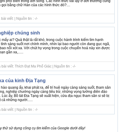
 nghi phổ biến trong đời sống. Các hình thức vái lạy ở đời thường cùng
n gọi bằng chữ Hán của các hình thức đó?....
i viết: | Nguồn tin : -/-
 nghiệp chúng sinh
mấy ai? Quả thật là rất khó, trong cuộc hành trình kiếm tìm hạnh
tính sáng suốt nơi chính mình, nhìn lại bao người còn đang gục ngã,
a bao nỗi xót xa. Với chút hy vọng trong cuộc chuyển hoá này xin được
ạn gần xa,......
ài viết: Thích Đạt Ma Phổ Giác | Nguồn tin : -/-
xa của kinh Địa Tạng
hào quang ấy, khai phát ra, để trí huệ ngày càng sáng suốt, tham sân
ng, nghiệp chướng ngày càng tiêu trừ, những vọng tưởng điên đảo
 Lúc ấy, Bồ tát Địa Tạng sẽ xuất hiện, cửa địa ngục tham sân si sẽ bị
 cả những người......
i viết: | Nguồn tin : -/-
 thử sử dụng công cụ tìm kiếm của Google dưới đây!