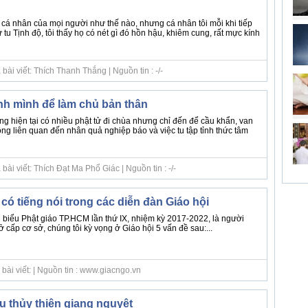
cá nhân của mọi người như thế nào, nhưng cá nhân tôi mỗi khi tiếp
 tu Tịnh độ, tôi thấy họ có nét gì đó hồn hậu, khiêm cung, rất mực kính
ài viết: Thích Thanh Thắng | Nguồn tin : -/-
h mình để làm chủ bản thân
ng hiện tại có nhiều phật tử đi chùa nhưng chỉ đến để cầu khẩn, van
ông liên quan đến nhân quả nghiệp báo và việc tu tập tỉnh thức tâm
ài viết: Thích Đạt Ma Phổ Giác | Nguồn tin : -/-
 có tiếng nói trong các diễn đàn Giáo hội
i biểu Phật giáo TP.HCM lần thứ IX, nhiệm kỳ 2017-2022, là người
 cấp cơ sở, chúng tôi kỳ vọng ở Giáo hội 5 vấn đề sau:...
bài viết: | Nguồn tin : www.giacngo.vn
u thủy thiên giang nguyệt