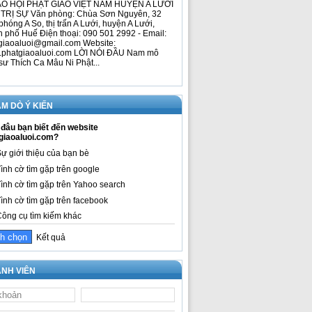
O HỘI PHẬT GIÁO VIỆT NAM HUYỆN A LƯỚI
TRỊ SỰ Văn phòng: Chùa Sơn Nguyên, 32
phóng A So, thị trấn A Lưới, huyện A Lưới,
h phố Huế Điện thoại: 090 501 2992 - Email:
giaoaluoi@gmail.com Website:
phatgiaoaluoi.com LỜI NÓI ĐẦU Nam mô
sư Thích Ca Mâu Ni Phật...
M DÒ Ý KIẾN
đâu bạn biết đến website
giaoaluoi.com?
ự giới thiệu của bạn bè
ình cờ tìm gặp trên google
ình cờ tìm gặp trên Yahoo search
ình cờ tìm gặp trên facebook
ông cụ tìm kiếm khác
Kết quả
NH VIÊN