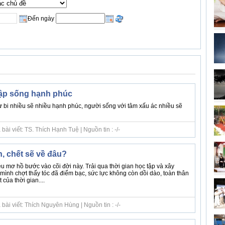
Đến ngày
 tập sống hạnh phúc
ừ bi nhiều sẽ nhiều hạnh phúc, người sống với tâm xấu ác nhiều sẽ
ài viết: TS. Thích Hạnh Tuệ | Nguồn tin : -/-
, chết sẽ về đâu?
 mơ hồ bước vào cõi đời này. Trải qua thời gian học tập và xây
mình chợt thấy tóc đã điểm bạc, sức lực không còn dồi dào, toàn thân
của thời gian....
bài viết: Thích Nguyên Hùng | Nguồn tin : -/-