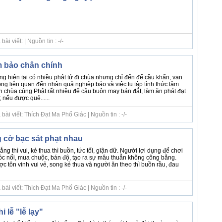
i viết: | Nguồn tin : -/-
 bảo chân chính
ng hiện tại có nhiều phật tử đi chùa nhưng chỉ đến để cầu khẩn, van
ông liên quan đến nhân quả nghiệp báo và việc tu tập tỉnh thức tâm
n chùa cúng Phật rất nhiều để cầu buôn may bán đắt, làm ăn phát đạt
 nếu được quẻ......
ài viết: Thích Đạt Ma Phổ Giác | Nguồn tin : -/-
g cờ bạc sát phạt nhau
ng thì vui, kẻ thua thì buồn, tức tối, giận dữ. Người lợi dụng để chơi
móc nối, mua chuộc, bán độ, tạo ra sự mâu thuẫn không công bằng.
 tôn vinh vui vẻ, song kẻ thua và người ăn theo thì buồn rầu, đau
ài viết: Thích Đạt Ma Phổ Giác | Nguồn tin : -/-
i lễ "lễ lạy"