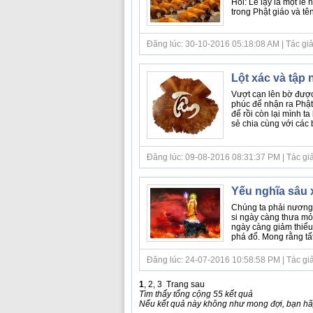
Hỏi: Lễ lạy là một lễ
trong Phật giáo và tê
Đăng lúc: 30-10-2016 05:18:08 AM | Tác giả bà
Lột xác và tập
Vượt cạn lên bờ được 
phúc để nhận ra Phật 
để rồi còn lại mình t
sẻ chia cùng với các b
Đăng lúc: 09-08-2016 08:31:37 PM | Tác giả b
Yếu nghĩa sâu 
Chúng ta phải nương 
si ngày càng thưa mỏ
ngày càng giảm thiểu.
phá đổ. Mong rằng tất
Đăng lúc: 24-07-2016 10:58:58 PM | Tác giả bà
1
,
2
,
3
Trang sau
Tìm thấy tổng cộng 55 kết quả
Nếu kết quả này không như mong đợi, bạn hãy