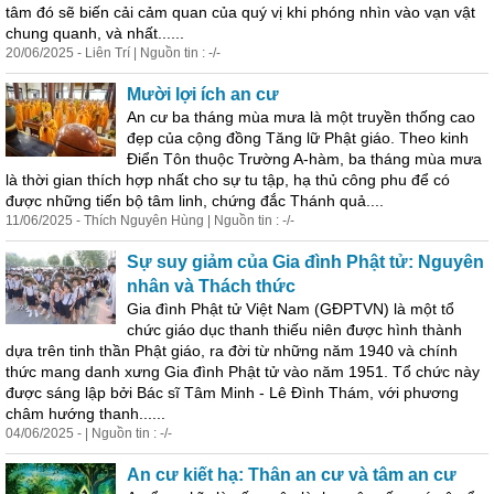
tâm đó sẽ biến cải cảm quan của quý vị khi phóng nhìn vào vạn vật
chung quanh, và nhất......
20/06/2025 - Liên Trí | Nguồn tin : -/-
Mười lợi ích an cư
An cư ba tháng mùa mưa là một truyền thống cao
đẹp của cộng đồng Tăng lữ Phật giáo. Theo kinh
Điển Tôn thuộc Trường A-hàm, ba tháng mùa mưa
là thời gian thích hợp nhất cho sự tu tập, hạ thủ công phu để có
được những tiến bộ tâm linh, chứng đắc Thánh quả....
11/06/2025 - Thích Nguyên Hùng | Nguồn tin : -/-
Sự suy giảm của Gia đình Phật tử: Nguyên
nhân và Thách thức
Gia đình Phật tử Việt Nam (GĐPTVN) là một tổ
chức giáo dục thanh thiếu niên được hình thành
dựa trên tinh thần Phật giáo, ra đời từ những năm 1940 và chính
thức mang danh xưng Gia đình Phật tử vào năm 1951. Tổ chức này
được sáng lập bởi Bác sĩ Tâm Minh - Lê Đình Thám, với phương
châm hướng thanh......
04/06/2025 - | Nguồn tin : -/-
An cư kiết hạ: Thân an cư và tâm an cư