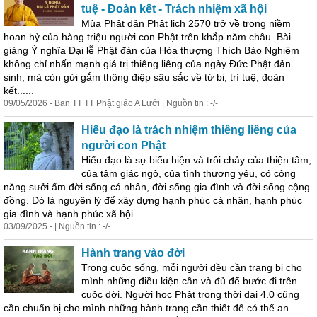
tuệ - Đoàn kết - Trách nhiệm xã hội
Mùa Phật đản Phật lịch 2570 trở về trong niềm
hoan hỷ của hàng triệu người con Phật trên khắp năm châu. Bài
giảng Ý nghĩa Đại lễ Phật đản của Hòa thượng Thích Bảo Nghiêm
không chỉ nhấn mạnh giá trị thiêng liêng của ngày Đức Phật đản
sinh, mà còn gửi gắm thông điệp sâu sắc về từ bi, trí tuệ, đoàn
kết......
09/05/2026 - Ban TT TT Phật giáo A Lưới | Nguồn tin : -/-
Hiếu đạo là trách nhiệm thiêng liêng của
người con Phật
Hiếu đạo là sự
biểu
hiện
và trôi chảy của t
hiện
tâm,
của tâm giác ngộ, của tình thương yêu, có công
năng sưởi ấm đời sống cá nhân, đời sống gia đình và đời sống cộng
đồng. Đó là nguyên lý để xây dựng hạnh phúc cá nhân, hạnh phúc
gia đình và hạnh phúc xã hội....
03/09/2025 - | Nguồn tin : -/-
Hành trang vào đời
Trong cuộc sống, mỗi người đều cần trang bị cho
mình những điều kiện cần và đủ để bước đi trên
cuộc đời. Người học Phật trong thời đại 4.0 cũng
cần chuẩn bị cho mình những hành trang cần thiết để có thể an