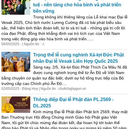
tuệ - nền tảng cho hòa bình và phát triển
bền vững
Trong không khí thiêng liêng của Lễ khai mạc Đại lễ
Vesak 2025, Chủ tịch nước Lương Cường đã có bài phát
biểu
sâu
sắc, thể
hiện
tinh thần đoàn kết, từ bi và trí tuệ - những giá trị cốt lõi
của đạo Phật, đồng thời khẳng định vai trò tích cực của Việt Nam
trong việc đóng góp vào hòa bình và phát triển......
06/05/2025 - | Nguồn tin : -/-
Trọng thể lễ cung nghinh Xá-lợi Đức Phật
nhân Đại lễ Vesak Liên Hợp Quốc 2025
Sáng nay, 2/5, Xá-lợi Đức Phật Thích Ca Mâu Ni đã
được cung nghinh trọng thể từ Ấn Độ về Việt Nam
bằng chuyên cơ quân sự đặc biệt, dưới sự hộ tống trực tiếp của Bộ
trưởng cấp cao Chính phủ Ấn Độ....
02/05/2025 - Đăng Huy | Nguồn tin : chutichghpgvn.vn
Thông điệp Đại lễ Phật đản PL.2569 -
DL.2025
Kính mừng Đại lễ Phật đản Phật lịch 2569, thay mặt
Ban Thường trực Hội đồng Chứng minh Giáo hội Phật giáo Việt
Nam, tôi gửi lời chúc mừng đại đoàn kết, đại hoan hỷ tới toàn thể
đồng bào Phật tử và Nhân dân trong ngày vui mừng kỷ niệm 50 năm