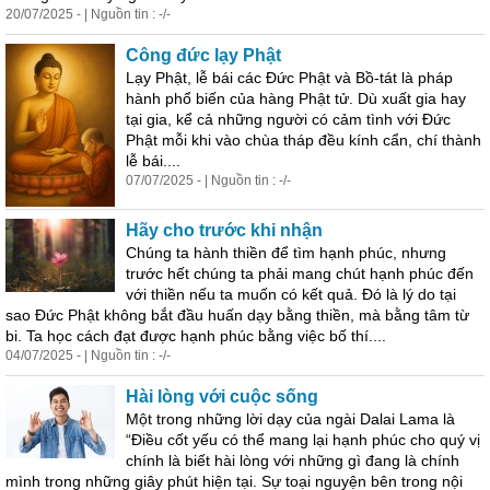
20/07/2025 - | Nguồn tin : -/-
Công đức lạy Phật
Lạy Phật, lễ bái các Đức Phật và Bồ-tát là pháp
hành phổ biến của hàng Phật tử. Dù xuất gia hay
tại gia, kể cả những người có cảm tình với Đức
Phật mỗi khi vào chùa tháp đều kính cẩn, chí thành
lễ bái....
07/07/2025 - | Nguồn tin : -/-
Hãy cho trước khi nhận
Chúng ta hành thiền để tìm hạnh phúc, nhưng
trước hết chúng ta phải mang chút hạnh phúc đến
với thiền nếu ta muốn có kết quả. Đó là lý do tại
sao Đức Phật không bắt đầu huấn dạy bằng thiền, mà bằng tâm từ
bi. Ta học cách đạt được hạnh phúc bằng việc bố thí....
04/07/2025 - | Nguồn tin : -/-
Hài lòng với cuộc sống
Một trong những lời dạy của ngài Dalai Lama là
“Điều cốt yếu có thể mang lại hạnh phúc cho quý vị
chính là biết hài lòng với những gì đang là chính
mình trong những giây phút
hiện
tại. Sự toại nguyện bên trong nội