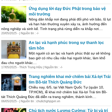
Ứng dụng lời dạy Đức Phật trong bảo vệ
môi trường
Nông dân khắp nơi đang phải đối phó với bão, lũ lụt
và hạn hán thường xuyên xảy ra, ảnh hưởng đến
nông nghiệp và sinh kế. Tình trạng phá rừng diễn ra khắp nơi....
20/05/2025 - | Nguồn tin : -/-
An lạc và hạnh phúc trong sự thanh lọc
tâm hồn
Một người có an lạc và hạnh phúc thật sự sẽ không
bao giờ có nhu cầu não hại người khác, làm khổ
đau cho người khác....
17/05/2025 - Thích Trung Hữu | Nguồn tin : -/-
Trang nghiêm khai mở chiêm bái Xá-lợi Trái
tim Bồ-tát Thích Quảng Đức
Chiều nay, 6/5, tại Việt Nam Quốc Tự (quận 10,
TP.HCM), lễ khai mở chiêm bái Xá-lợi Trái tim Bồ-
tát Thích Quảng Đức đã diễn ra trang nghiêm, thành kính....
06/05/2025 - | Nguồn tin : chutichghpgvn.vn
Chủ tịch nước Lương Cường: Từ bi và trí