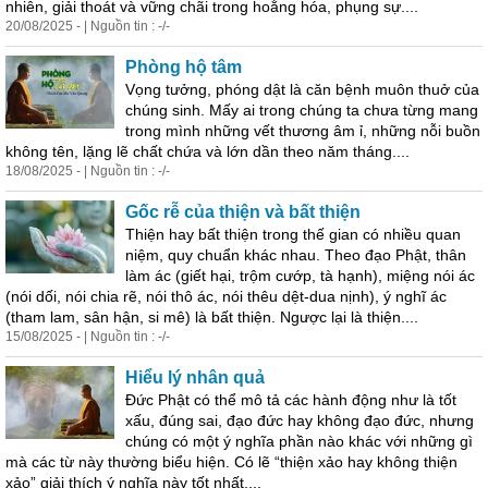
nhiên, giải thoát và vững chãi trong hoằng hóa, phụng sự....
20/08/2025 - | Nguồn tin : -/-
Phòng hộ tâm
Vọng tưởng, phóng dật là căn bệnh muôn thuở của
chúng sinh. Mấy ai trong chúng ta chưa từng mang
trong mình những vết thương âm ỉ, những nỗi buồn
không tên, lặng lẽ chất chứa và lớn dần theo năm tháng....
18/08/2025 - | Nguồn tin : -/-
Gốc rễ của t
hiện
và bất t
hiện
T
hiện
hay bất t
hiện
trong thế gian có nhiều quan
niệm, quy chuẩn khác nhau. Theo đạo Phật, thân
làm ác (giết hại, trộm cướp, tà hạnh), miệng nói ác
(nói dối, nói chia rẽ, nói thô ác, nói thêu dệt-dua nịnh), ý nghĩ ác
(tham lam, sân hận, si mê) là bất t
hiện
. Ngược lại là t
hiện
....
15/08/2025 - | Nguồn tin : -/-
Hiểu lý nhân quả
Đức Phật có thể mô tả các hành động như là tốt
xấu, đúng sai, đạo đức hay không đạo đức, nhưng
chúng có một ý nghĩa phần nào khác với những gì
mà các từ này thường
biểu
hiện
. Có lẽ “t
hiện
xảo hay không t
hiện
xảo” giải thích ý nghĩa này tốt nhất....