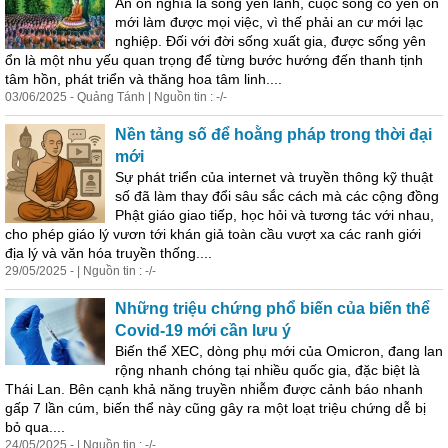
An ổn nghĩa là sống yên lành, cuộc sống có yên ổn
mới làm được mọi việc, vì thế phải an cư mới lạc
nghiệp. Đối với đời sống xuất gia, được sống yên
ổn là một nhu yếu quan trọng để từng bước hướng đến thanh tịnh
tâm hồn, phát triển và thăng hoa tâm linh....
03/06/2025 - Quảng Tánh | Nguồn tin : -/-
Nền tảng số để hoằng pháp trong thời đại
mới
Sự phát triển của internet và truyền thông kỹ thuật
số đã làm thay đổi sâu sắc cách mà các cộng đồng
Phật giáo giao tiếp, học hỏi và tương tác với nhau,
cho phép giáo lý vươn tới khán giả toàn cầu vượt xa các ranh giới
địa lý và văn hóa truyền thống....
29/05/2025 - | Nguồn tin : -/-
Những triệu chứng phổ biến của biến thể
Covid-19 mới cần lưu ý
Biến thể XEC, dòng phụ mới của Omicron, đang lan
rộng nhanh chóng tại nhiều quốc gia, đặc biệt là
Thái Lan. Bên cạnh khả năng truyền nhiễm được cảnh báo nhanh
gấp 7 lần cúm, biến thể này cũng gây ra một loạt triệu chứng dễ bị
bỏ qua....
24/05/2025 - | Nguồn tin : -/-