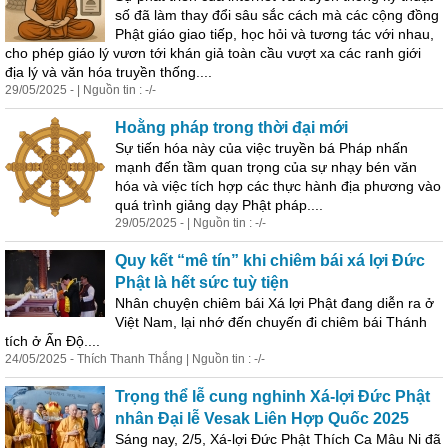
số đã làm thay đổi sâu sắc cách mà các cộng đồng
Phật giáo giao tiếp, học hỏi và tương tác với nhau,
cho
phép
giáo lý vươn tới khán giả toàn cầu vượt xa các ranh giới
địa lý và văn hóa truyền thống....
29/05/2025 - | Nguồn tin : -/-
Hoằng pháp trong thời đại mới
Sự tiến hóa này của việc truyền bá Pháp nhấn
mạnh đến tầm quan trọng của sự nhạy bén văn
hóa và việc tích hợp các thực hành địa phương vào
quá trình giảng dạy Phật pháp....
29/05/2025 - | Nguồn tin : -/-
Quy kết “mê tín” khi chiêm bái xá lợi Đức
Phật là hết sức tuỳ tiện
Nhân chuyện chiêm bái Xá lợi Phật đang diễn ra ở
Việt Nam, lại nhớ đến chuyến đi chiêm bái Thánh
tích ở Ấn Độ....
24/05/2025 - Thích Thanh Thắng | Nguồn tin : -/-
Trọng thể lễ cung nghinh Xá-lợi Đức Phật
nhân Đại lễ Vesak Liên Hợp Quốc 2025
Sáng nay, 2/5, Xá-lợi Đức Phật Thích Ca Mâu Ni đã