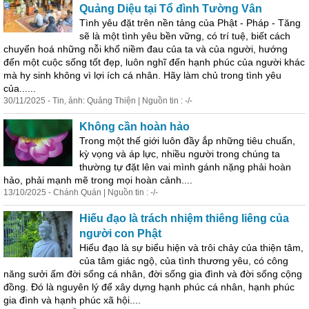
Quảng Diệu tại Tổ đình Tường Vân
Tình yêu đặt trên nền tảng của Phật - Pháp - Tăng
sẽ là một tình yêu bền vững, có trí tuệ, biết cách
chuyển hoá những nỗi khổ niềm đau của ta và của người, hướng
đến một cuộc sống tốt đẹp, luôn nghĩ đến hạnh phúc của người khác
mà hy sinh không vì lợi ích cá nhân. Hãy làm chủ trong tình yêu
của......
30/11/2025 - Tin, ảnh: Quảng Thiện | Nguồn tin : -/-
Không cần hoàn hảo
Trong một thế giới luôn đầy ắp những tiêu chuẩn,
kỳ vọng và áp lực, nhiều người trong chúng ta
thường tự đặt lên vai mình gánh nặng phải hoàn
hảo, phải mạnh mẽ trong mọi hoàn cảnh....
13/10/2025 - Chánh Quán | Nguồn tin : -/-
Hiếu đạo là trách nhiệm thiêng liêng của
người con Phật
Hiếu đạo là sự biểu hiện và trôi chảy của thiện tâm,
của tâm giác ngộ, của tình thương yêu, có công
năng sưởi ấm đời sống cá nhân, đời sống gia đình và đời sống cộng
đồng. Đó là nguyên lý để xây dựng hạnh phúc cá nhân, hạnh phúc
gia đình và hạnh phúc xã hội....