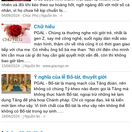
nhiên và đôi khi kéo theo sự hoảng hốt, ngỡ ngàng đối với một số cá
nhân, vì họ chưa hề kịp chuẩn bị....
04/09/2024 - Chúc Phú | Nguồn tin : -/-
Chữ hiếu
PGAL - Chúng ta thường nghe nói giới trẻ, nhất là
gen Z, say mê công nghệ, suốt ngày dán mắt vào
màn hình, thậm chí về nhà cũng ít có thời gian giao
tiếp với cha mẹ. Có nhiều ông bố bà mẹ than: “Nó chỉ điện
cho
mình
khi cần mua cái gì đó hay cần giải quyết một vấn đề, còn thì không
bao giờ tâm......
15/08/2024 - | Nguồn tin : www.giacngo.vn
Ý nghĩa của lễ Bố-tát, thuyết giới
PGAL - Bố-tát là mạng mạch của Tăng đoàn, nên
không có chúng Tỷ-kheo nào được gọi là Tăng mà
không thực hành Bố-tát, ngoại trừ những kẻ lạm
dụng Tăng để phá hoại Chánh pháp. Chỉ có ngoại đạo, kẻ tà kiến
mới làm như vậy. Vì tính chất của Bố-tát là như vậy nên không thể
không có Bố-tát trong sự sinh......
18/06/2024 - | Nguồn tin : -/-