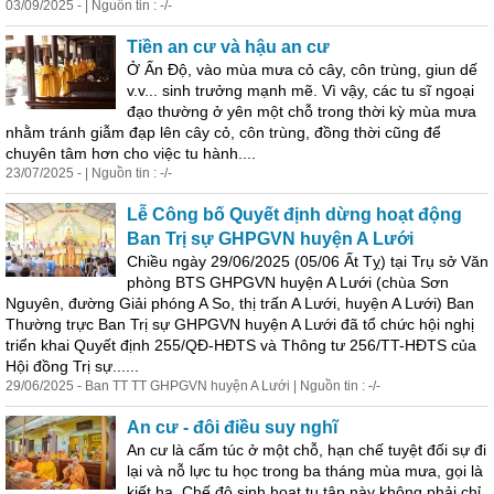
03/09/2025 - | Nguồn tin : -/-
Tiền an cư và hậu an cư
Ở Ấn Độ, vào mùa mưa cỏ cây, côn trùng, giun dế
v.v... sinh trưởng mạnh mẽ. Vì vậy, các tu sĩ ngoại
đạo thường ở yên một chỗ trong thời kỳ mùa mưa
nhằm tránh giẫm đạp lên cây cỏ, côn trùng, đồng thời cũng để
chuyên tâm hơn
cho
việc tu hành....
23/07/2025 - | Nguồn tin : -/-
Lễ Công bố Quyết định dừng hoạt động
Ban Trị sự GHPGVN huyện A Lưới
Chiều ngày 29/06/2025 (05/06 Ất Tỵ) tại Trụ sở Văn
phòng BTS GHPGVN huyện A Lưới (chùa Sơn
Nguyên, đường Giải phóng A So, thị trấn A Lưới, huyện A Lưới) Ban
Thường trực Ban Trị sự GHPGVN huyện A Lưới đã tổ chức hội nghị
triển khai Quyết định 255/QĐ-HĐTS và Thông tư 256/TT-HĐTS của
Hội đồng Trị sự......
29/06/2025 - Ban TT TT GHPGVN huyện A Lưới | Nguồn tin : -/-
An cư - đôi điều suy nghĩ
An cư là cấm túc ở một chỗ, hạn chế tuyệt đối sự đi
lại và nỗ lực tu học trong ba tháng mùa mưa, gọi là
kiết hạ. Chế độ sinh hoạt tu tập này không phải chỉ