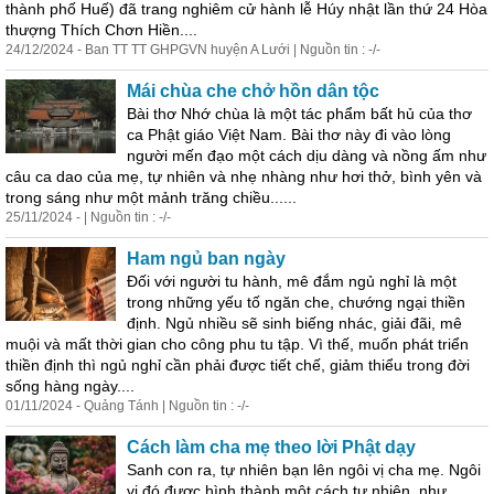
thành phố Huế) đã trang nghiêm cử hành lễ Húy nhật lần thứ 24 Hòa
thượng Thích Chơn Hiền....
24/12/2024 - Ban TT TT GHPGVN huyện A Lưới | Nguồn tin : -/-
Mái chùa che chở hồn dân tộc
Bài thơ Nhớ chùa là một tác phẩm bất hủ của thơ
ca Phật giáo Việt Nam. Bài thơ này đi vào lòng
người mến đạo một cách dịu dàng và nồng ấm như
câu ca dao của mẹ, tự nhiên và nhẹ nhàng như hơi thở, bình yên và
trong sáng như một mảnh trăng chiều......
25/11/2024 - | Nguồn tin : -/-
Ham ngủ ban ngày
Đối với người tu hành, mê đắm ngủ nghỉ là một
trong những yếu tố ngăn che, chướng ngại thiền
định. Ngủ nhiều sẽ sinh biếng nhác, giải đãi, mê
muội và mất thời gian
cho
công phu tu tập. Vì thế, muốn phát triển
thiền định thì ngủ nghỉ cần phải được tiết chế, giảm thiểu trong đời
sống hàng ngày....
01/11/2024 - Quảng Tánh | Nguồn tin : -/-
Cách làm cha mẹ theo lời Phật dạy
Sanh con ra, tự nhiên bạn lên ngôi vị cha mẹ. Ngôi
vị đó được hình thành một cách tự nhiên, như