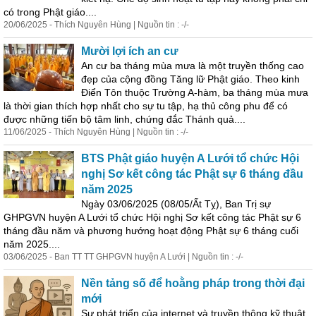
có trong Phật giáo....
20/06/2025 - Thích Nguyên Hùng | Nguồn tin : -/-
Mười lợi ích an cư
An cư ba tháng mùa mưa là một truyền thống cao
đẹp của cộng đồng Tăng lữ Phật giáo. Theo kinh
Điển Tôn thuộc Trường A-hàm, ba tháng mùa mưa
là thời gian thích hợp nhất
cho
sự tu tập, hạ thủ công phu để có
được những tiến bộ tâm linh, chứng đắc Thánh quả....
11/06/2025 - Thích Nguyên Hùng | Nguồn tin : -/-
BTS Phật giáo huyện A Lưới tổ chức Hội
nghị Sơ kết công tác Phật sự 6 tháng đầu
năm 2025
Ngày 03/06/2025 (08/05/Ất Tỵ), Ban Trị sự
GHPGVN huyện A Lưới tổ chức Hội nghị Sơ kết công tác Phật sự 6
tháng đầu năm và phương hướng hoạt động Phật sự 6 tháng cuối
năm 2025....
03/06/2025 - Ban TT TT GHPGVN huyện A Lưới | Nguồn tin : -/-
Nền tảng số để hoằng pháp trong thời đại
mới
Sự phát triển của internet và truyền thông kỹ thuật