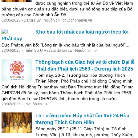
được cung nghinh trọng thể từ Ấn Độ về Việt Nam
bằng chuyên cơ quân sự đặc biệt, dưới sự hộ tống trực tiếp của Bộ
trưởng cấp cao Chính phủ Ấn Độ....
02/05/2025 - Đăng Huy | Nguồn tin : chutichghpgvn.vn
Kho báu tốt nhất của loài người theo lời
Phật dạy
Đức Phật tuyên bố: “Lòng tin là kho báu tốt nhất của loài người”....
22/04/2025 - Thiền Sư U Revata Sayadaw | Nguồn tin : -/-
Thông bạch của Giáo hội về tổ chức Đại lễ
Phật đản Phật lịch 2569 - Dương lịch 2025
Hôm nay, 28-2, Trưởng lão Hòa thượng Thích
Thiện Nhơn, Phó Pháp chủ Hội đồng Chứng minh,
Chủ tịch Hội đồng Trị sự thay mặt Ban Thường trực Hội đồng Trị sự
GHPGVN đã ấn ký, ban hành Thông bạch Phật đản Phật lịch 2569,
gửi đến Ban Trị sự GHPGVN tỉnh, thành phố trong cả nước....
28/02/2025 - | Nguồn tin : -/-
Lễ Tưởng niệm Húy nhật lần thứ 24 Hòa
thượng Thích Chơn Hiền
Sáng ngày 25/12 (25.11 Giáp Thìn) tại Tổ đình
Tường Vân (tổ 13, khu vực 5, phường Thủy Xuân,