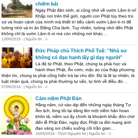
chiêm bái
Ngày Phật đản
sinh
, ai cũng nhớ về vườn Lâm-tì-ni!
Khắp nơi trên thế giới, người con Phật tùy theo trú
xứ và hoàn cảnh của mình mà thiết trí tiểu cảnh vườn Lâm-tì-ni để
tưởng nhớ và tri ân Đấng Cha lành. Tuy nhiên, tưởng nhớ đến Phật
không chỉ là vườn Lâm-tì-ni mà còn những nơi khác....
13/06/2018 - | Nguồn tin : -/-
Đức Pháp chủ Thích Phổ Tuệ: "Nhà sư
không có đạo hạnh lấy gì dạy người"
Là đệ tử Phật, theo Phật, chúng ta phải học và
hành theo Phật, Ăn cơm, mặc áo của thập phương
thiện tín, chúng ta phải cống hiến trả lại cho đời. Đó là lẽ tự nhiên, là
luật nhân quả, chúng ta phải thường tự vấn, tự tỉnh về điều đó....
07/06/2018 - | Nguồn tin : -/-
Cảm niệm Phật Đản
Hằng năm, cứ vào dịp đến những ngày tháng Tư
Âm lịch, lòng tôi lại dâng lên một niềm hân hoan
khôn tả; niềm vui ấy chính là khoảnh khắc đón chờ
đến lễ Phật Đản, ngày đức Phật ra đời mang ánh
đạo vàng soi chiếu xuống cõi trần gian....
16/05/2018 - Thích Nguyên An | Nguồn tin : -/-