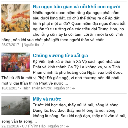
Địa ngục trần gian và nỗi khổ con người
Nhiều người quan niệm rằng địa ngục phải nằm
sâu dưới lòng đất, có chủ thể đứng ra để áp đặt
hình phạt một ai đó? Quan niệm địa ngục được bắt
nguồn từ tư tưởng của các triều đại Trung Hoa, họ
cho rằng cõi này là cõi tạm, cõi âm mới là cõi vĩnh
hằng, nên khi vua chết phải giết theo người thân và chôn......
25/07/2017 - | Nguồn tin : -/-
Chúng vương tử xuất gia
Kỳ Viên tịnh xá ở thành Xá Vệ cách quê nhà của
Phật và kinh thành Ca Tỳ La không xa, vua Tịnh
Phạn chính là phụ hoàng của Ngài, vua biết được
Thái tử đã là một vị Phật Đà giác ngộ, vì nhớ thương nên đã phái
một vị đại thần thỉnh Phật về nước....
18/01/2017 - Thích Thiện Phước | Nguồn tin : -/-
Mây và nước
Trước khi học đạo, thấy núi là núi, sông là sông.
Đang lúc học đạo, thấy núi không là núi, sông
không là sông. Sau khi ngộ đạo, thấy núi vẫn là núi,
sông vẫn là sông....
22/12/2016 - Cư sĩ Vĩnh Hảo | Nguồn tin : -/-