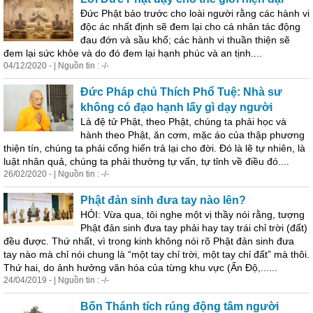
Đức Phật báo trước cho loài người rằng các hành vi
độc ác nhất định sẽ đem lại cho cá nhân tác động
đau đớn và sầu khổ; các hành vi thuần thiện sẽ
đem lại sức khỏe và do đó đem lại hạnh phúc và an tịnh....
04/12/2020 - | Nguồn tin : -/-
Đức Pháp chủ Thích Phổ Tuệ: Nhà sư
không có đạo hạnh lấy gì dạy người
Là đệ tử Phật, theo Phật, chúng ta phải học và
hành theo Phật, ăn cơm, mặc áo của thập phương
thiện tín, chúng ta phải cống hiến trả lại cho đời. Đó là lẽ tự nhiên, là
luật nhân quả, chúng ta phải thường tự vấn, tự tỉnh về điều đó....
26/02/2020 - | Nguồn tin : -/-
Phật đản
sinh
đưa tay nào lên?
HỎI: Vừa qua, tôi nghe một vị thầy nói rằng, tượng
Phật đản
sinh
đưa tay phải hay tay trái chỉ trời (đất)
đều được. Thứ nhất, vì trong kinh không nói rõ Phật đản
sinh
đưa
tay nào mà chỉ nói chung là “một tay chỉ trời, một tay chỉ đất” mà thôi.
Thứ hai, do ảnh hưởng văn hóa của từng khu vực (Ấn Độ,......
24/04/2019 - | Nguồn tin : -/-
Bốn Thánh tích rúng động tâm người