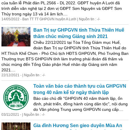
của tuần lễ Phât đản PL.2566 - DL 2022. GĐPT huyện A Lưới đã
trình diễn văn nghệ tại 2 đơn vị GĐPT Sơn Nguyên và GĐPT Sơn
Thủy trong ngày 13 và 14 âm lịch....
14/05/2022 - Ban TT TT GHPGVN huyện A Lưới | Nguồn tin : -/-
Ban Trị sự GHPGVN tỉnh Thừa Thiên Huế
thăm chúc mừng
Giáng
sinh
2021
Chiều 22/12/2021 tại Tòa Tổng Giám mục Huế,
đoàn Ban Trị sự GHPGVN tỉnh Thừa Thiên Huế do
HT.Thích Khế Chơn - Phó Chủ tịch HĐTS GHPGVN, Phó Trưởng Ban
Thường trực BTS GHPGVN tỉnh làm trưởng phái đoàn đã thăm và
chúc mừng đến Tổng Giáo phận Huế nhân dịp
Giáng
sinh
năm
2021....
22/12/2021 - | Nguồn tin : -/-
Toàn văn báo cáo thành tựu của GHPGVN
trong 40 năm kể từ ngày thành lập
Báo cáo chủ đề "GHPGVN 40 năm thành lập, ổn
định, phát triển, đồng hành cùng dân tộc", nội dung
do Văn phòng Trung ương GHPGVN cung cấp....
03/11/2021 - | Nguồn tin : -/-
Gia đình Hương Sen gieo duyên Mùa An