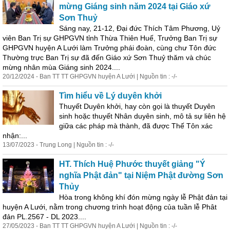
mừng
Giáng
sinh
năm 2024 tại Giáo xứ
Sơn Thuỷ
Sáng nay, 21-12, Đại đức Thích Tâm Phương, Uỷ
viên Ban Trị sự GHPGVN tỉnh Thừa Thiên Huế, Trưởng Ban Trị sự
GHPGVN huyện A Lưới làm Trưởng phái đoàn, cùng chư Tôn đức
Thường trực Ban Trị sự đã đến Giáo xứ Sơn Thuỷ thăm và chúc
mừng nhân mùa
Giáng
sinh
2024....
20/12/2024 - Ban TT TT GHPGVN huyện A Lưới | Nguồn tin : -/-
Tìm hiểu về Lý duyên khởi
Thuyết Duyên khởi, hay còn gọi là thuyết Duyên
sinh
hoặc thuyết Nhân duyên
sinh
, mô tả sự liên hệ
giữa các pháp mà thành, đã được Thế Tôn xác
nhận:...
13/07/2023 - Trung Long | Nguồn tin : -/-
HT. Thích Huệ Phước thuyết giảng "Ý
nghĩa Phật đản" tại Niệm Phật đường Sơn
Thủy
Hòa trong không khí đón mừng ngày lễ Phật đản tại
huyện A Lưới, nằm trong chương trình hoạt động của tuần lễ Phât
đản PL.2567 - DL 2023....
27/05/2023 - Ban TT TT GHPGVN huyện A Lưới | Nguồn tin : -/-