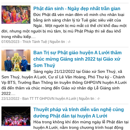
Phật đản
sinh
- Ngày đẹp nhất trần gian
Đức Phật đã vén màn đêm vô minh cho nhân loại
bằng ánh sáng chân lý từ Tuệ giác siêu việt của
Ngài.. Một người bị mù mắt có thể chỉ khổ đau một
đời, nhưng một người bị mù tâm, bị mù Phật Pháp thì sẽ đau khổ
trong nhiều kiếp....
07/05/2023 - Thích Tánh Tuệ | Nguồn tin : -/-
Ban Trị sự Phật giáo huyện A Lưới thăm
chúc mừng
Giáng
sinh
2022 tại Giáo xứ
Sơn Thuỷ
Sáng ngày 21/12/2022 tại Giáo xứ Sơn Thuỷ, xã
Sơn Thuỷ, huyện A Lưới, Cư sĩ Lê Văn Hoàng, Phó Thư ký - Chánh
Vp BTS, Trưởng Ban Thông tin truyền thông GHPGVN huyện A Lưới
đã đến thăm và chúc mừng đến Giáo xứ nhân dịp Lễ
Giáng
sinh
2022....
22/12/2022 - Ban TT TT GHPGVN huyện A Lưới | Nguồn tin : -/-
Thuyết pháp và trình diễn văn nghệ cúng
dường Phật đản tại huyện A Lưới
Hòa trong không khí đón mừng ngày lễ Phật đản tại
huyện A Lưới, nằm trong chương trình hoạt động