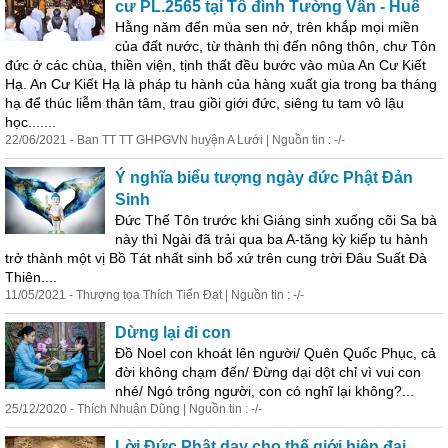
cư PL.2565 tại Tổ đình Tường Vân - Huế
Hằng năm đến mùa sen nở, trên khắp mọi miền
của đất nước, từ thành thị đến nông thôn, chư Tôn
đức ở các chùa, thiền viện, tịnh thất đều bước vào mùa An Cư Kiết
Hạ. An Cư Kiết Hạ là pháp tu hành của hàng xuất gia trong ba tháng
hạ để thúc liễm thân tâm, trau giồi giới đức, siêng tu tam vô lậu
học.......
22/06/2021 - Ban TT TT GHPGVN huyện A Lưới | Nguồn tin : -/-
Ý nghĩa biểu tượng ngày đức Phật Đản
Sinh
Đức Thế Tôn trước khi
Giáng
sinh
xuống cõi Sa bà
này thì Ngài đã trải qua ba A-tăng kỳ kiếp tu hành
trở thành một vị Bồ Tát nhất
sinh
bổ xứ trên cung trời Đâu Suất Đà
Thiên....
11/05/2021 - Thượng tọa Thích Tiến Đạt | Nguồn tin : -/-
Dừng lại đi con
Đồ Noel con khoát lên người/ Quên Quốc Phục, cả
đời không chạm đến/ Đừng dại dột chỉ vì vui con
nhé/ Ngó trông người, con có nghĩ lại không?...
25/12/2020 - Thích Nhuận Dũng | Nguồn tin : -/-
Lời Đức Phật dạy cho thế giới hiện đại