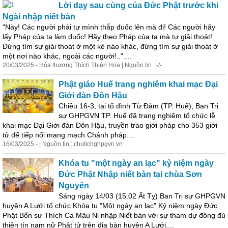
Lời dạy sau cùng của Đức Phật trước khi
Ngài nhập
niết
bàn
"Này! Các người phải tự mình thắp đuốc lên mà đi! Các người hãy
lấy Pháp của ta làm đuốc! Hãy theo Pháp của ta mà tự giải thoát!
Ðừng tìm sự giải thoát ở một kẻ nào khác, đừng tìm sự giải thoát ở
một nơi nào khác, ngoài các người!.."....
20/03/2025 - Hòa thượng Thích Thiện Hoa | Nguồn tin : -/-
Phật giáo Huế trang nghiêm khai mạc Đại
Giới đàn Đôn Hậu
Chiều 16-3, tại tổ đình Từ Đàm (TP. Huế), Ban Trị
sự GHPGVN TP. Huế đã trang nghiêm tổ chức lễ
khai mạc Đại Giới đàn Đôn Hậu, truyền trao giới pháp cho 353 giới
tử để tiếp nối mạng mạch Chánh pháp....
16/03/2025 - | Nguồn tin : chutichghpgvn.vn
Khóa tu "một ngày an lạc" kỷ niệm ngày
Đức Phật Nhập
niết
bàn
tại chùa Sơn
Nguyên
Sáng ngày 14/03 (15.02 Ất Tỵ) Ban Trị sự GHPGVN
huyện A Lưới tổ chức Khóa tu "Một ngày an lạc" Kỷ niệm ngày Đức
Phật Bổn sư Thích Ca Mâu Ni nhập
Niết
bàn
với sự tham dự đông đủ
thiện tín nam nữ Phật tử trên địa
bàn
huyện A Lưới....