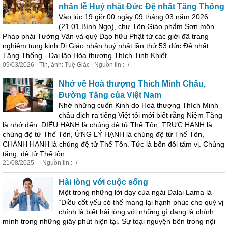
nhân lễ Huý nhật Đức Đệ nhất Tăng Thống
Vào lúc 19 giờ 00 ngày 09 tháng 03 năm 2026
(21.01 Bính Ngọ), chư Tôn Giáo phẩm Sơn môn
Pháp phái Tường Vân và quý Đạo hữu Phật tử các giới đã trang
nghiêm tụng kinh Di Giáo nhân huý nhật lần thứ 53 đức Đệ nhất
Tăng Thống - Đại lão Hòa thượng Thích Tịnh Khiết....
09/03/2026 - Tin, ảnh: Tuệ Giác | Nguồn tin : -/-
Nhớ về Hoà thượng Thích Minh Châu,
Đường Tăng của Việt Nam
Nhờ những cuốn Kinh do Hoà thượng Thích Minh
châu dịch ra tiếng Việt tôi mới biết rằng Niệm Tăng
là nhớ đến: DIỆU HẠNH là chúng đệ tử Thế Tôn, TRỰC HẠNH là
chúng đệ tử Thế Tôn, ỨNG LÝ HẠNH là chúng đệ tử Thế Tôn,
CHÁNH HẠNH là chúng đệ tử Thế Tôn. Tức là bốn đôi tám vị. Chúng
tăng, đệ tử Thế tôn......
21/08/2025 - | Nguồn tin : -/-
Hài lòng với cuộc sống
Một trong những lời dạy của ngài Dalai Lama là
“Điều cốt yếu có thể mang lại hạnh phúc cho quý vị
chính là biết hài lòng với những gì đang là chính
mình trong những giây phút hiện tại. Sự toại nguyện bên trong nội