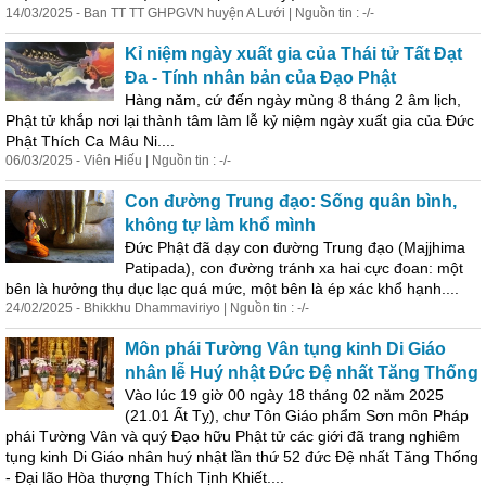
14/03/2025 - Ban TT TT GHPGVN huyện A Lưới | Nguồn tin : -/-
Kỉ niệm ngày xuất gia của Thái tử Tất Đạt
Đa - Tính nhân bản của Đạo Phật
Hàng năm, cứ đến ngày mùng 8 tháng 2 âm lịch,
Phật tử khắp nơi lại thành tâm làm lễ kỷ niệm ngày xuất gia của Đức
Phật Thích Ca Mâu Ni....
06/03/2025 - Viên Hiếu | Nguồn tin : -/-
Con đường Trung đạo: Sống quân bình,
không tự làm khổ mình
Đức Phật đã dạy con đường Trung đạo (Majjhima
Patipada), con đường tránh xa hai cực đoan: một
bên là hưởng thụ dục lạc quá mức, một bên là ép xác khổ hạnh....
24/02/2025 - Bhikkhu Dhammaviriyo | Nguồn tin : -/-
Môn phái Tường Vân tụng kinh Di Giáo
nhân lễ Huý nhật Đức Đệ nhất Tăng Thống
Vào lúc 19 giờ 00 ngày 18 tháng 02 năm 2025
(21.01 Ất Tỵ), chư Tôn Giáo phẩm Sơn môn Pháp
phái Tường Vân và quý Đạo hữu Phật tử các giới đã trang nghiêm
tụng kinh Di Giáo nhân huý nhật lần thứ 52 đức Đệ nhất Tăng Thống
- Đại lão Hòa thượng Thích Tịnh Khiết....