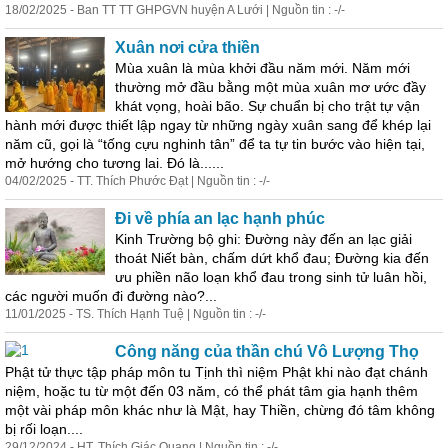
18/02/2025 - Ban TT TT GHPGVN huyện A Lưới | Nguồn tin : -/-
Xuân nơi cửa thiền
Mùa xuân là mùa khởi đầu năm mới. Năm mới
thường mở đầu bằng một mùa xuân mơ ước đầy
khát vọng, hoài bão. Sự chuẩn bị cho trật tự vận
hành mới được thiết lập ngay từ những ngày xuân sang để khép lại
năm cũ, gọi là “tống cựu nghinh tân” để ta tự tin bước vào hiện tại,
mở hướng cho tương lai. Đó là......
04/02/2025 - TT. Thích Phước Đạt | Nguồn tin : -/-
Đi về phía an lạc hạnh phúc
Kinh Trường bộ ghi: Đường này đến an lạc giải
thoát
Niết
bàn
, chấm dứt khổ đau; Đường kia đến
ưu phiền não loạn khổ đau trong sinh tử luân hồi,
các người muốn đi đường nào?...
11/01/2025 - TS. Thích Hạnh Tuệ | Nguồn tin : -/-
Công năng của thần chú Vô Lượng Thọ
Phật tử thực tập pháp môn tu Tịnh thì niệm Phật khi nào đạt chánh
niệm, hoặc tu từ một đến 03 năm, có thể phát tâm gia hạnh thêm
một vài pháp môn khác như là Mật, hay Thiền, chừng đó tâm không
bị rối loạn....
29/12/2024 - HT. Thích Giác Quang | Nguồn tin : -/-