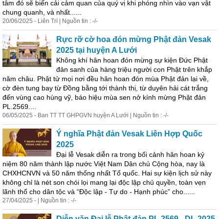
tâm đó sẽ biến cải cảm quan của quý vị khi phóng nhìn vào vạn vật
chung quanh, và nhất......
20/06/2025 - Liên Trí | Nguồn tin : -/-
Rực rỡ cờ hoa đón mừng Phật đản Vesak
2025 tại huyện A Lưới
Không khí hân hoan đón mừng sự kiện Đức Phật
đản sanh của hàng triệu người con Phật trên khắp
năm châu. Phật tử mọi nơi đều hân hoan đón mùa Phật đản lại về,
cờ đèn tung bay từ Đồng bằng tới thành thị, từ duyên hải cát trắng
đến vùng cao hùng vỹ, báo hiệu mùa sen nở kính mừng Phật đản
PL.2569....
06/05/2025 - Ban TT TT GHPGVN huyện A Lưới | Nguồn tin : -/-
Ý nghĩa Phật đản Vesak Liên Hợp Quốc
2025
Đại lễ Vesak diễn ra trong bối cảnh hân hoan kỷ
niệm 80 năm thành lập nước Việt Nam Dân chủ Cộng hòa, nay là
CHXHCNVN và 50 năm thống nhất Tổ quốc. Hai sự kiện lịch sử này
không chỉ là nét son chói lọi mang lại độc lập chủ quyền, toàn vẹn
lãnh thổ cho dân tộc và “Độc lập - Tự do - Hạnh phúc” cho......
27/04/2025 - | Nguồn tin : -/-
Diễn văn Đại lễ Phật đản PL.2569 - DL.2025