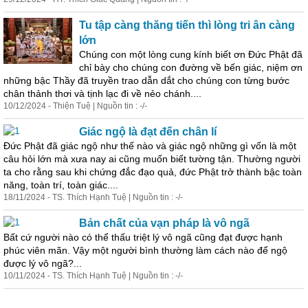
Tu tập càng thăng tiến thì lòng tri ân càng
lớn
Chúng con một lòng cung kính biết ơn Đức Phật đã
chỉ bày cho chúng con đường về bến giác, niệm ơn
những bậc Thầy đã truyền trao dẫn dắt cho chúng con từng bước
chân thảnh thơi và tịnh lạc đi về nẻo chánh....
10/12/2024 - Thiện Tuệ | Nguồn tin : -/-
Giác ngộ là đạt đến chân lí
Đức Phật đã giác ngộ như thế nào và giác ngộ những gì vốn là một
câu hỏi lớn mà xưa nay ai cũng muốn biết tường tận. Thường người
ta cho rằng sau khi chứng đắc đạo quả, đức Phật trở thành bậc toàn
năng, toàn trí, toàn giác....
18/11/2024 - TS. Thích Hạnh Tuệ | Nguồn tin : -/-
Bản chất của vạn pháp là vô ngã
Bất cứ người nào có thể thấu triệt lý vô ngã cũng đạt được hạnh
phúc viên mãn. Vậy một người bình thường làm cách nào để ngộ
được lý vô ngã?...
10/11/2024 - TS. Thích Hạnh Tuệ | Nguồn tin : -/-