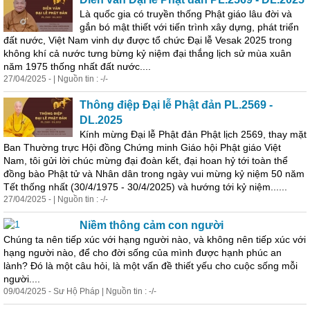
Là quốc gia có truyền thống Phật giáo lâu đời và
gắn bó mật thiết với tiến trình xây dựng, phát triển
đất nước, Việt Nam vinh dự được tổ chức Đại lễ Vesak 2025 trong
không khí cả nước tưng bừng kỷ niệm đại thắng lịch sử mùa xuân
năm 1975 thống nhất đất nước....
27/04/2025 - | Nguồn tin : -/-
Thông điệp Đại lễ Phật đản PL.2569 -
DL.2025
Kính mừng Đại lễ Phật đản Phật lịch 2569, thay mặt
Ban Thường trực Hội đồng Chứng minh Giáo hội Phật giáo Việt
Nam, tôi gửi lời chúc mừng đại đoàn kết, đại hoan hỷ tới toàn thể
đồng bào Phật tử và Nhân dân trong ngày vui mừng kỷ niệm 50 năm
Tết thống nhất (30/4/1975 - 30/4/2025) và hướng tới kỷ niệm......
27/04/2025 - | Nguồn tin : -/-
Niềm thông cảm con người
Chúng ta nên tiếp xúc với hạng người nào, và không nên tiếp xúc với
hạng người nào, để cho đời sống của mình được hạnh phúc an
lành? Ðó là một câu hỏi, là một vấn đề thiết yếu cho cuộc sống mỗi
người....
09/04/2025 - Sư Hộ Pháp | Nguồn tin : -/-