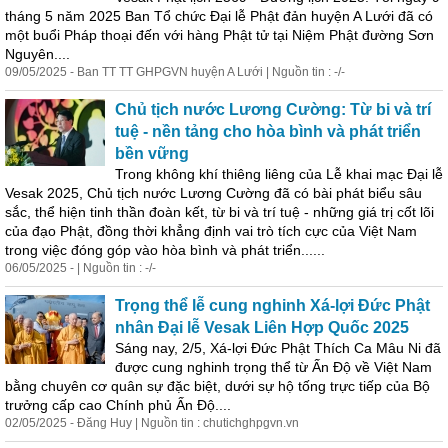
tháng 5 năm 2025 Ban Tổ chức Đại lễ Phật đản huyện A Lưới đã có
một buổi Pháp thoại đến với hàng Phật tử tại Niệm Phật đường Sơn
Nguyên....
09/05/2025 - Ban TT TT GHPGVN huyện A Lưới | Nguồn tin : -/-
Chủ tịch nước Lương Cường: Từ bi và trí
tuệ - nền tảng cho hòa bình và phát triển
bền vững
Trong không khí thiêng liêng của Lễ khai mạc Đại lễ
Vesak 2025, Chủ tịch nước Lương Cường đã có bài phát biểu sâu
sắc, thể hiện tinh thần đoàn kết, từ bi và trí tuệ - những giá trị cốt lõi
của đạo Phật, đồng thời khẳng định vai trò tích cực của Việt Nam
trong việc đóng góp vào hòa bình và phát triển......
06/05/2025 - | Nguồn tin : -/-
Trọng thể lễ cung nghinh Xá-lợi Đức Phật
nhân Đại lễ Vesak Liên Hợp Quốc 2025
Sáng nay, 2/5, Xá-lợi Đức Phật Thích Ca Mâu Ni đã
được cung nghinh trọng thể từ Ấn Độ về Việt Nam
bằng chuyên cơ quân sự đặc biệt, dưới sự hộ tống trực tiếp của Bộ
trưởng cấp cao Chính phủ Ấn Độ....
02/05/2025 - Đăng Huy | Nguồn tin : chutichghpgvn.vn