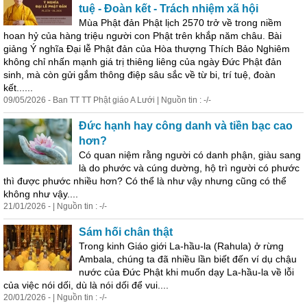
tuệ - Đoàn kết - Trách nhiệm xã hội
Mùa Phật đản Phật lịch 2570 trở về trong niềm
hoan hỷ của hàng triệu người con Phật trên khắp năm châu. Bài
giảng Ý nghĩa Đại lễ Phật đản của Hòa thượng Thích Bảo Nghiêm
không chỉ nhấn mạnh giá trị thiêng liêng của ngày Đức Phật đản
sinh, mà còn gửi gắm thông điệp sâu sắc về từ bi, trí tuệ, đoàn
kết......
09/05/2026 - Ban TT TT Phật giáo A Lưới | Nguồn tin : -/-
Đức hạnh hay công danh và tiền bạc cao
hơn?
Có
quan
niệm rằng người có danh phận, giàu sang
là do phước và cúng dường, hộ trì người có phước
thì được phước nhiều hơn? Có thể là như vậy nhưng cũng có thể
không như vậy....
21/01/2026 - | Nguồn tin : -/-
Sám hối chân thật
Trong kinh Giáo giới La-hầu-la (Rahula) ở rừng
Ambala, chúng ta đã nhiều lần biết đến ví dụ chậu
nước của Đức Phật khi muốn dạy La-hầu-la về lỗi
của việc nói dối, dù là nói dối để vui....
20/01/2026 - | Nguồn tin : -/-