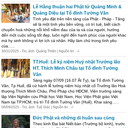
Lễ Hằng thuận hai Phật tử Quảng Minh &
Quảng Diệu tại Tổ đình Tường Vân
Tình yêu đặt trên nền tảng của Phật - Pháp - Tăng
sẽ là một tình yêu bền vững, có trí tuệ, biết cách
chuyển hoá những nỗi khổ niềm đau của ta và của người, hướng
đến một cuộc sống tốt đẹp, luôn nghĩ đến hạnh phúc của người khác
mà hy sinh không vì lợi ích cá nhân. Hãy làm chủ trong tình yêu
của......
30/11/2025 - Tin, ảnh: Quảng Thiện | Nguồn tin : -/-
TT.Huế: Lễ kỷ niệm Huý nhật Trưởng lão
HT. Thích Minh Châu tại Tổ đình Tường
Vân
Sáng ngày 07/09 (16.07 Ất Tỵ), tại Tổ đình Tường
Vân, Tp Huế, đã cử hành lễ tưởng niệm húy nhật cố Trưởng lão Hoà
thượng Thích Minh Châu, Phó Pháp chủ HĐCM, Viện trưởng sáng
lập Viện Nghiên cứu Phật học Việt Nam, Học Viện Phật giáo Việt
Nam tại TP.HCM, trú trì Tổ đình Tường Vân (Huế), Khai sáng......
06/09/2025 - Tin, ảnh: Tuệ Giác | Nguồn tin : -/-
Đức Phật và những di huấn sau cùng
Theo kinh Đại bát Niết-bàn (Trường bộ kinh), trước