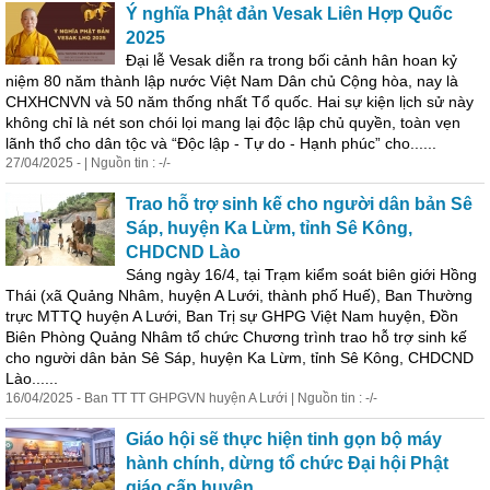
Ý nghĩa Phật đản Vesak Liên Hợp Quốc
2025
Đại lễ Vesak diễn ra trong bối cảnh hân hoan kỷ
niệm 80 năm thành lập nước Việt Nam Dân chủ Cộng hòa, nay là
CHXHCNVN và 50 năm thống nhất Tổ quốc. Hai sự kiện lịch sử này
không chỉ là nét son chói lọi mang lại độc lập chủ quyền, toàn vẹn
lãnh thổ cho dân tộc và “Độc lập - Tự do - Hạnh phúc” cho......
27/04/2025 - | Nguồn tin : -/-
Trao hỗ trợ sinh kế cho người dân bản Sê
Sáp, huyện Ka Lừm, tỉnh Sê Kông,
CHDCND Lào
Sáng ngày 16/4, tại Trạm kiểm soát biên giới Hồng
Thái (xã Quảng Nhâm, huyện A Lưới, thành phố Huế), Ban Thường
trực MTTQ huyện A Lưới, Ban Trị sự GHPG Việt Nam huyện, Đồn
Biên Phòng Quảng Nhâm tổ chức Chương trình trao hỗ trợ sinh kế
cho người dân bản Sê Sáp, huyện Ka Lừm, tỉnh Sê Kông, CHDCND
Lào......
16/04/2025 - Ban TT TT GHPGVN huyện A Lưới | Nguồn tin : -/-
Giáo hội sẽ thực hiện tinh gọn bộ máy
hành chính, dừng tổ chức Đại hội Phật
giáo cấp huyện