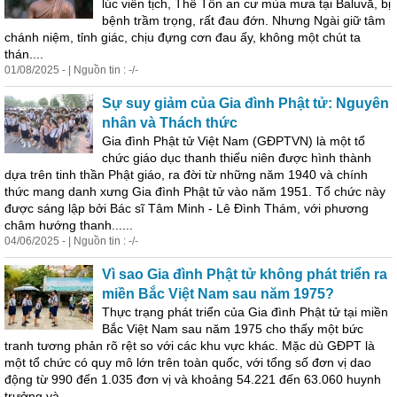
lúc viên tịch, Thế Tôn an cư mùa mưa tại Baluvā, bị
bệnh trầm trọng, rất đau đớn. Nhưng Ngài giữ tâm
chánh niệm, tỉnh giác, chịu đựng cơn đau ấy, không một chút ta
thán....
01/08/2025 - | Nguồn tin : -/-
Sự suy giảm của Gia đình Phật tử: Nguyên
nhân và Thách thức
Gia đình Phật tử Việt Nam (GĐPTVN) là một tổ
chức giáo dục thanh thiếu niên được hình thành
dựa trên tinh thần Phật giáo, ra đời từ những năm 1940 và chính
thức mang danh xưng Gia đình Phật tử vào năm 1951. Tổ chức này
được sáng lập bởi Bác sĩ Tâm Minh - Lê Đình Thám, với phương
châm hướng thanh......
04/06/2025 - | Nguồn tin : -/-
Vì sao Gia đình Phật tử không phát triển ra
miền Bắc Việt Nam sau năm 1975?
Thực trạng phát triển của Gia đình Phật tử tại miền
Bắc Việt Nam sau năm 1975 cho thấy một bức
tranh tương phản rõ rệt so với các khu vực khác. Mặc dù GĐPT là
một tổ chức có quy mô lớn trên toàn quốc, với tổng số đơn vị dao
động từ 990 đến 1.035 đơn vị và khoảng 54.221 đến 63.060 huynh
trưởng và......