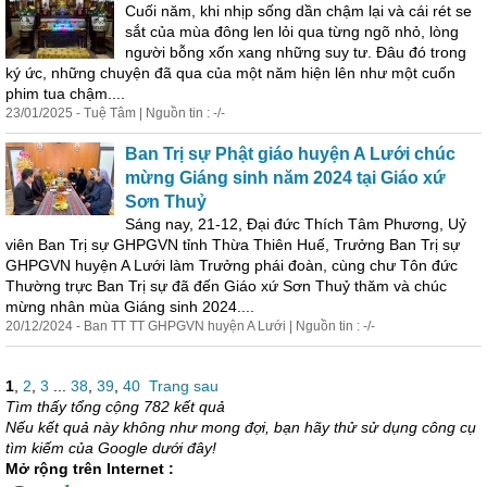
Cuối năm, khi nhịp sống dần chậm lại và cái rét se
sắt của mùa đông len lỏi qua từng ngõ nhỏ, lòng
người bỗng xốn xang những suy tư. Đâu đó trong
ký ức, những chuyện đã qua của một năm hiện lên như một cuốn
phim tua chậm....
23/01/2025 - Tuệ Tâm | Nguồn tin : -/-
Ban Trị sự Phật giáo huyện A Lưới chúc
mừng Giáng sinh năm 2024 tại Giáo xứ
Sơn Thuỷ
Sáng nay, 21-12, Đại đức Thích Tâm Phương, Uỷ
viên Ban Trị sự GHPGVN tỉnh Thừa Thiên Huế, Trưởng Ban Trị sự
GHPGVN huyện A Lưới làm Trưởng phái đoàn, cùng chư Tôn đức
Thường trực Ban Trị sự đã đến Giáo xứ Sơn Thuỷ thăm và chúc
mừng nhân mùa Giáng sinh 2024....
20/12/2024 - Ban TT TT GHPGVN huyện A Lưới | Nguồn tin : -/-
1
,
2
,
3
...
38
,
39
,
40
Trang sau
Tìm thấy tổng cộng 782 kết quả
Nếu kết quả này không như mong đợi, bạn hãy thử sử dụng công cụ
tìm kiếm của Google dưới đây!
Mở rộng trên Internet :