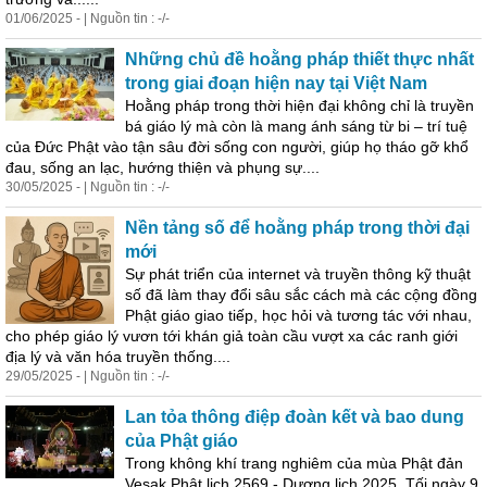
01/06/2025 - | Nguồn tin : -/-
Những chủ đề hoằng pháp thiết thực nhất
trong giai đoạn hiện nay tại Việt Nam
Hoằng pháp trong thời hiện đại không chỉ là truyền
bá giáo lý mà còn là mang ánh sáng từ bi – trí tuệ
của Đức Phật vào tận sâu đời sống con người, giúp họ tháo gỡ khổ
đau, sống an lạc, hướng thiện và phụng sự....
30/05/2025 - | Nguồn tin : -/-
Nền tảng số để hoằng pháp trong thời đại
mới
Sự phát triển của internet và truyền thông kỹ thuật
số đã làm thay đổi sâu sắc cách mà các cộng đồng
Phật giáo giao tiếp, học hỏi và tương tác với nhau,
cho phép giáo lý vươn tới khán giả toàn cầu vượt xa các ranh giới
địa lý và văn hóa truyền thống....
29/05/2025 - | Nguồn tin : -/-
Lan tỏa thông điệp đoàn kết và bao dung
của Phật giáo
Trong không khí trang nghiêm của mùa Phật đản
Vesak Phật lịch 2569 - Dương lịch 2025. Tối ngày 9