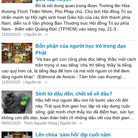
Đó là nội dung
quan
trọng được Trưởng lão Hòa
thượng Thích Thiện Nhơn, Phó Pháp chủ, Chủ tịch Hội đồng Trị sự
nhấn mạnh tại Hội nghị sinh hoạt Giáo hội của các tỉnh thành phía
Nam, diễn ra ở Văn phòng Ban Thường trực Hội đồng Trị sự phía
Nam - thiền viện Quảng Đức (TP.HCM) vào sáng nay, 21-3....
21/03/2025 - | Nguồn tin : -/-
Bổn phận của người học trò trong đạo
Phật
“Và bao giờ con cũng phải đọc tiếng ‘thầy’ một cách
trân trọng vì sau tiếng ‘cha’ thì tiếng ‘thầy’ là tiếng
cao quý hơn cả, là tiếng đẹp đẽ hơn cả mà một người có thể đem
tặng người khác”. (Edmond de Amicis - Tâm hồn cao thượng)....
11/03/2025 - | Nguồn tin : -/-
Sinh từ đâu đến, chết sẽ về đâu?
Hầu hết mọi người đều mơ hồ bước vào cõi đời
này. Trải qua thời gian học tập và xây dựng cuộc
sống, giật mình chợt thấy tóc đã điểm bạc, sức lực
không còn dồi dào, toàn thân hiện rõ những dấu vết của thời gian....
08/02/2025 - Thích Nguyên Hùng | Nguồn tin : -/-
Lên chùa ‘sám hối’ dịp cuối năm