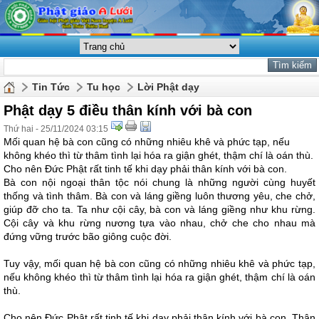
Tin Tức
Tu học
Lời Phật dạy
Phật dạy 5 điều thân kính với bà con
Thứ hai - 25/11/2024 03:15
Mối quan hệ bà con cũng có những nhiêu khê và phức tạp, nếu
không khéo thì từ thâm tình lại hóa ra giận ghét, thậm chí là oán thù.
Cho nên Đức Phật rất tinh tế khi dạy phải thân kính với bà con.
Bà con nội ngoại thân tộc nói chung là những người cùng huyết
thống và tình thâm. Bà con và láng giềng luôn thương yêu, che chở,
giúp đỡ cho ta. Ta như cội cây, bà con và láng giềng như khu rừng.
Cội cây và khu rừng nương tựa vào nhau, chở che cho nhau mà
đứng vững trước bão giông cuộc đời.
Tuy vậy, mối quan hệ bà con cũng có những nhiêu khê và phức tạp,
nếu không khéo thì từ thâm tình lại hóa ra giận ghét, thậm chí là oán
thù.
Cho nên Đức Phật rất tinh tế khi dạy phải thân kính với bà con. Thân