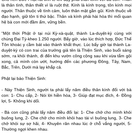
là thân tình, thân thiết vì là ruột thịt. Kính là kính trọng, tôn kính mọi
người. Thân thuộc về tình cảm, luôn thân mật gần gũi. Kính thuộc về
đạo hạnh, giữ tôn ti thứ bậc. Thân và kính phải hài hòa thì mối quan
hệ bà con mới đầm ấm, vững bền.
“Một thời Phật ở tại núi Kỳ-xà-quật, thành La-duyệt-kỳ cùng với
chúng Đại Tỳ-kheo 1.250 người. Bấy giờ, vào lúc thích hợp, Ðức Thế
Tôn khoác y cầm bát vào thành khất thực. Lúc bấy giờ tại thành La-
duyệt-kỳ có con trai của trưởng giả tên là Thiện Sinh, vào buổi sáng
sớm, ra khỏi thành, đi đến khu vườn công cộng sau khi vừa tắm gội
xong, cả mình còn ướt, hướng đến các phương Đông, Tây, Nam,
Bắc, Trên, Dưới mà lạy khắp cả.
Phật lại bảo Thiện Sinh:
- Này Thiện Sinh, người ta phải lấy năm điều thân kính đối với bà
con: 1- Chu cấp, 2- Nói lời hiền hòa, 3- Giúp đạt mục đích, 4- Đồng
lợi, 5- Không khi dối.
- Bà con cũng phải lấy năm điều đối lại: 1- Che chở cho mình khỏi
buông lung, 2- Che chở cho mình khỏi hao tài vì buông lung, 3- Che
chở khỏi sự sợ hãi, 4- Khuyên răn nhau lúc ở chỗ vắng người, 5-
Thường ngợi khen nhau.