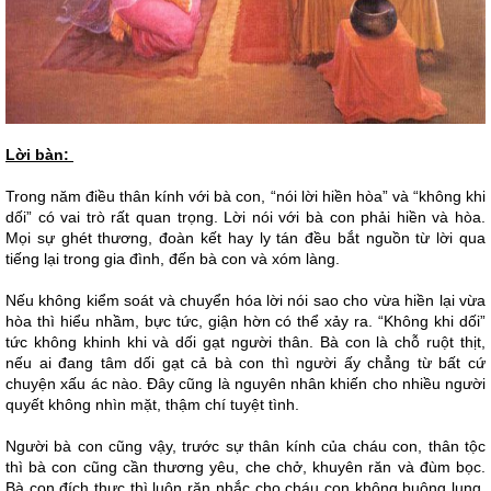
Lời bàn:
Trong năm điều thân kính với bà con, “nói lời hiền hòa” và “không khi
dối” có vai trò rất quan trọng. Lời nói với bà con phải hiền và hòa.
Mọi sự ghét thương, đoàn kết hay ly tán đều bắt nguồn từ lời qua
tiếng lại trong gia đình, đến bà con và xóm làng.
Nếu không kiểm soát và chuyển hóa lời nói sao cho vừa hiền lại vừa
hòa thì hiểu nhầm, bực tức, giận hờn có thể xảy ra. “Không khi dối”
tức không khinh khi và dối gạt người thân. Bà con là chỗ ruột thịt,
nếu ai đang tâm dối gạt cả bà con thì người ấy chẳng từ bất cứ
chuyện xấu ác nào. Đây cũng là nguyên nhân khiến cho nhiều người
quyết không nhìn mặt, thậm chí tuyệt tình.
Người bà con cũng vậy, trước sự thân kính của cháu con, thân tộc
thì bà con cũng cần thương yêu, che chở, khuyên răn và đùm bọc.
Bà con đích thực thì luôn răn nhắc cho cháu con không buông lung,