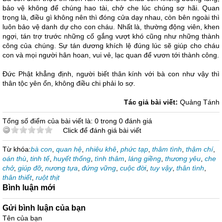
bảo vệ không để chúng hao tài, chở che lúc chúng sợ hãi. Quan
trọng là, điều gì không nên thì đóng cửa dạy nhau, còn bên ngoài thì
luôn bảo vệ danh dự cho con cháu. Nhất là, thường động viên, khen
ngợi, tán trợ trước những cố gắng vượt khó cũng như những thành
công của chúng. Sự tán dương khích lệ đúng lúc sẽ giúp cho cháu
con và mọi người hân hoan, vui vẻ, lạc quan để vươn tới thành công.
Đức Phật khẳng định, người biết thân kính với bà con như vậy thì
thân tộc yên ổn, không điều chi phải lo sợ.
Tác giả bài viết:
Quảng Tánh
Tổng số điểm của bài viết là: 0 trong 0 đánh giá
Click để đánh giá bài viết
Từ khóa:
bà con
,
quan hệ
,
nhiêu khê
,
phức tạp
,
thâm tình
,
thậm chí
,
oán thù
,
tinh tế
,
huyết thống
,
tình thâm
,
láng giềng
,
thương yêu
,
che
chở
,
giúp đỡ
,
nương tựa
,
đứng vững
,
cuộc đời
,
tuy vậy
,
thân tình
,
thân thiết
,
ruột thịt
Bình luận mới
Gửi bình luận của bạn
Tên của bạn