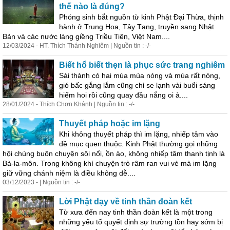
thế nào là đúng?
Phóng sinh bắt nguồn từ kinh Phật Đại Thừa, thịnh
hành ở Trung Hoa, Tây Tạng, truyền sang Nhật
Bản và các nước láng giềng Triều Tiên, Việt Nam....
12/03/2024 - HT. Thích Thánh Nghiêm | Nguồn tin : -/-
Biết hổ biết thẹn là phục sức trang nghiêm
Sài thành có hai mùa mùa nóng và mùa rất nóng,
gió bấc gắng lắm cũng chỉ se lạnh vài buổi sáng
hiếm hoi rồi cũng quay đầu nắng oi ả....
28/01/2024 - Thích Chơn Khánh | Nguồn tin : -/-
Thuyết pháp hoặc im lặng
Khi không thuyết pháp thì im lặng, nhiếp tâm vào
đề mục quen thuộc. Kinh Phật thường gọi những
hội chúng buôn chuyện sôi nổi, ồn ào, không nhiếp tâm thanh tịnh là
Bà-la-môn. Trong không khí chuyện trò râm ran vui vẻ mà im lặng
giữ vững chánh niệm là điều không dễ....
03/12/2023 - | Nguồn tin : -/-
Lời Phật dạy về tinh thần đoàn kết
Từ xưa đến nay tinh thần đoàn kết là một trong
những yếu tố quyết định sự trường tồn hay sớm bị