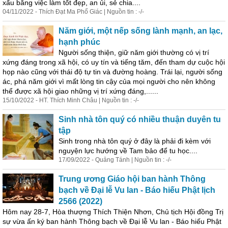
xấu bằng việc làm tốt đẹp, an ủi, sẻ chia....
04/11/2022 - Thích Đạt Ma Phổ Giác | Nguồn tin : -/-
Năm giới, một nếp
số
ng lành mạnh, an lạc,
hạnh phúc
Người
số
ng thiện, giữ năm giới thường có vị trí
xứng đáng trong xã hội, có uy tín và tiếng tăm, đến tham dự cuộc hội
họp nào cũng với thái độ tự tin và đường hoàng. Trái lại, người
số
ng
ác, phá năm giới vì mất lòng tin cậy của mọi người cho nên không
thể được xã hội giao những vị trí xứng đáng,......
15/10/2022 - HT. Thích Minh Châu | Nguồn tin : -/-
Sinh nhà tôn quý có nhiều thuận duyên tu
tập
Sinh trong nhà tôn quý ở đây là phải đi kèm với
nguyện lực hướng về Tam bảo để tu học....
17/09/2022 - Quảng Tánh | Nguồn tin : -/-
Trung ương Giáo hội ban hành Thông
bạch về Đại lễ Vu lan - Báo hiếu Phật lịch
2566 (2022)
Hôm nay 28-7, Hòa thượng Thích Thiện Nhơn, Chủ tịch Hội đồng Trị
sự vừa ấn ký ban hành Thông bạch về Đại lễ Vu lan - Báo hiếu Phật