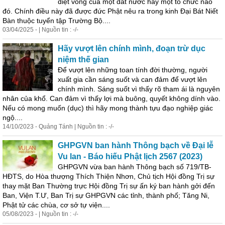
diệt vong của một đất nước hay một tổ chức nào
đó. Chính điều này đã được đức Phật nêu ra trong kinh Đại Bát Niết
Bàn thuộc tuyển tập Trường Bộ....
03/04/2025 - | Nguồn tin : -/-
Hãy vượt lên chính mình, đoạn trừ dục
niệm thế gian
Để vượt lên những toan tính đời thường, người
xuất gia cần sáng suốt và can đảm để vượt lên
chính mình. Sáng suốt vì thấy rõ tham ái là nguyên
nhân của khổ. Can đảm vì thấy lợi mà buông, quyết không dính vào.
Nếu có mong muốn (dục) thì hãy mong thành tựu đạo nghiệp giác
ngộ....
14/10/2023 - Quảng Tánh | Nguồn tin : -/-
GHPGVN ban hành Thông bạch về Đại lễ
Vu lan - Báo hiếu Phật lịch 2567 (2023)
GHPGVN vừa ban hành Thông bạch
số
719/TB-
HĐTS, do Hòa thượng Thích Thiện Nhơn, Chủ tịch Hội đồng Trị sự
thay mặt Ban Thường trực Hội đồng Trị sự ấn ký ban hành gởi đến
Ban, Viện T.Ư, Ban Trị sự GHPGVN các tỉnh, thành phố; Tăng Ni,
Phật tử các chùa, cơ sở tự viện....
05/08/2023 - | Nguồn tin : -/-