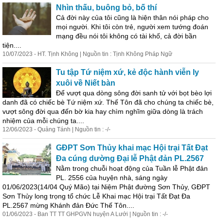
Nhìn thấu, buông bỏ, bố thí
Cả đời này của tôi cũng là hiện thân nói pháp cho
mọi người. Khi tôi còn trẻ, người xem tướng đoán
mạng đều nói tôi không có tài khố, cả đời bần
tiện....
10/07/2023 - HT. Tịnh Không | Nguồn tin : Tịnh Không Pháp Ngữ
Tu tập Tứ niệm xứ, kẻ độc hành viễn ly
xuôi về Niết bàn
Để vượt qua dòng sông đời sanh tử với bọt bèo lợi
danh đã có chiếc bè Tứ niệm xứ. Thế Tôn đã cho chúng ta chiếc bè,
vượt sông đời qua đến bờ kia hay chìm nghĩm giữa dòng là trách
nhiệm của mỗi chúng ta....
12/06/2023 - Quảng Tánh | Nguồn tin : -/-
GĐPT Sơn Thủy khai mạc Hội trại Tất Đạt
Đa cúng dường Đại lễ Phật đản PL.2567
Nằm trong chuỗi hoạt động của Tuần lễ Phật đản
PL. 2556 của huyện nhà, sáng ngày
01/06/2023(14/04 Quý Mão) tại Niệm Phật đường Sơn Thủy, GĐPT
Sơn Thủy long trọng tổ chức Lễ Khai mạc Hội trại Tất Đạt Đa
PL.2567 mừng Khánh đản Đức Thế Tôn....
01/06/2023 - Ban TT TT GHPGVN huyện A Lưới | Nguồn tin : -/-