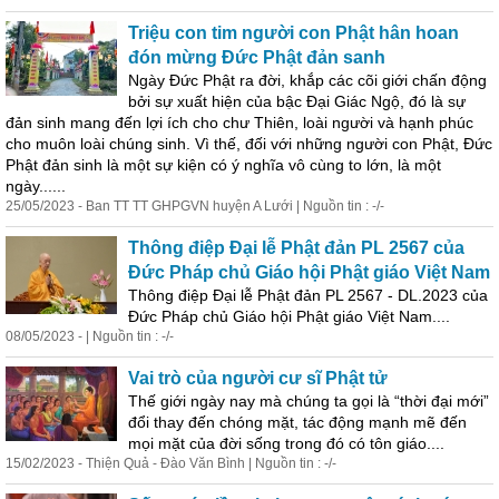
Triệu con tim người con Phật hân hoan
đón mừng Đức Phật đản sanh
Ngày Đức Phật ra đời, khắp các cõi giới chấn động
bởi sự xuất hiện của bậc Đại Giác Ngộ, đó là sự
đản sinh mang đến lợi ích cho chư Thiên, loài người và hạnh phúc
cho muôn loài chúng sinh. Vì thế, đối với những người con Phật, Đức
Phật đản sinh là một sự kiện có ý nghĩa vô cùng to lớn, là một
ngày......
25/05/2023 - Ban TT TT GHPGVN huyện A Lưới | Nguồn tin : -/-
Thông điệp Đại lễ Phật đản PL 2567 của
Đức Pháp chủ Giáo hội Phật giáo Việt Nam
Thông điệp Đại lễ Phật đản PL 2567 - DL.2023 của
Đức Pháp chủ Giáo hội Phật giáo Việt Nam....
08/05/2023 - | Nguồn tin : -/-
Vai trò của người cư sĩ Phật tử
Thế giới ngày nay mà chúng ta gọi là “thời đại mới”
đổi thay đến chóng mặt, tác động mạnh mẽ đến
mọi mặt của đời
số
ng trong đó có tôn giáo....
15/02/2023 - Thiện Quả - Đào Văn Bình | Nguồn tin : -/-