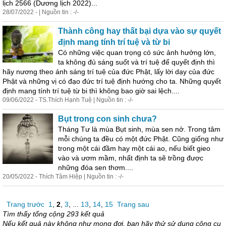
lịch 2566 (Dương lịch 2022)...
28/07/2022 - | Nguồn tin : -/-
Thành công hay thất bại dựa vào sự quyết
định mang tính trí tuệ và từ bi
Có những việc quan trọng có sức ảnh hưởng lớn,
ta không đủ sáng suốt và trí tuệ để quyết định thì
hãy nương theo ánh sáng trí tuệ của đức Phật, lấy lời dạy của đức
Phật và những vị có đạo đức trí tuệ định hướng cho ta. Những quyết
định mang tính trí tuệ từ bi thì không bao giờ sai lệch....
09/06/2022 - TS.Thích Hạnh Tuệ | Nguồn tin : -/-
Bụt trong con sinh chưa?
Tháng Tư là mùa Bụt sinh, mùa sen nở. Trong tâm
mỗi chúng ta đều có một đức Phật. Cũng giống như
trong một cái đầm hay một cái ao, nếu biết gieo
vào và ươm mầm, nhất định ta sẽ trồng được
những đóa sen thơm....
20/05/2022 - Thích Tâm Hiệp | Nguồn tin : -/-
Trang trước
1
,
2
,
3
, ...
13
,
14
,
15
Trang sau
Tìm thấy tổng cộng 293 kết quả
Nếu kết quả này không như mong đợi, bạn hãy thử sử dụng công cụ