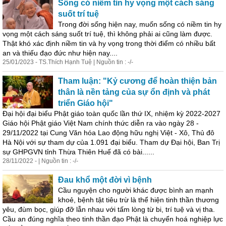
Số
ng có niềm tin hy vọng một cách sáng
suốt trí tuệ
Trong đời
số
ng hiện nay, muốn
số
ng có niềm tin hy
vọng một cách sáng suốt trí tuệ, thì không phải ai cũng làm được.
Thật khó xác định niềm tin và hy vọng trong thời điểm có nhiều bất
an và thiếu đạo đức như hiện nay....
25/01/2023 - TS.Thích Hạnh Tuệ | Nguồn tin : -/-
Tham luận: "Kỷ cương để hoàn thiện bản
thân là nền tảng của sự ổn định và phát
triển Giáo hội"
Đại hội đại biểu Phật giáo toàn quốc lần thứ IX, nhiệm kỳ 2022-2027
Giáo hội Phật giáo Việt Nam chính thức diễn ra vào ngày 28 -
29/11/2022 tại Cung Văn hóa Lao động hữu nghị Việt - Xô, Thủ đô
Hà Nội với sự tham dự của 1.091 đại biểu. Tham dự Đại hội, Ban Trị
sự GHPGVN tỉnh Thừa Thiên Huế đã có bài......
28/11/2022 - | Nguồn tin : -/-
Đau khổ một đời vì bệnh
Cầu nguyện cho người khác được bình an mạnh
khoẻ, bệnh tật tiêu trừ là thể hiện tinh thần thương
yêu, đùm bọc, giúp đỡ lẫn nhau với tấm lòng từ bi, trí tuệ và vị tha.
Cầu an đúng nghĩa theo tinh thần đạo Phật là chuyển hoá nghiệp lực