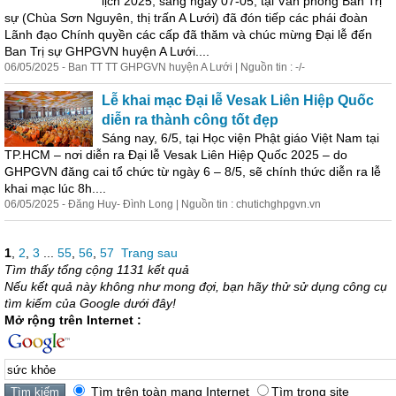
lịch 2025, sáng ngày 07-05, tại Văn phòng Ban Trị
sự (Chùa Sơn Nguyên, thị trấn A Lưới) đã đón tiếp các phái đoàn
Lãnh đạo Chính quyền các cấp đã thăm và chúc mừng Đại lễ đến
Ban Trị sự GHPGVN huyện A Lưới....
06/05/2025 - Ban TT TT GHPGVN huyện A Lưới | Nguồn tin : -/-
Lễ khai mạc Đại lễ Vesak Liên Hiệp Quốc
diễn ra thành công tốt đẹp
Sáng nay, 6/5, tại Học viện Phật giáo Việt Nam tại
TP.HCM – nơi diễn ra Đại lễ Vesak Liên Hiệp Quốc 2025 – do
GHPGVN đăng cai tổ chức từ ngày 6 – 8/5, sẽ chính thức diễn ra lễ
khai mạc lúc 8h....
06/05/2025 - Đăng Huy- Đình Long | Nguồn tin : chutichghpgvn.vn
1
,
2
,
3
...
55
,
56
,
57
Trang sau
Tìm thấy tổng cộng 1131 kết quả
Nếu kết quả này không như mong đợi, bạn hãy thử sử dụng công cụ
tìm kiếm của Google dưới đây!
Mở rộng trên Internet :
Tìm trên toàn mạng Internet
Tìm trong site