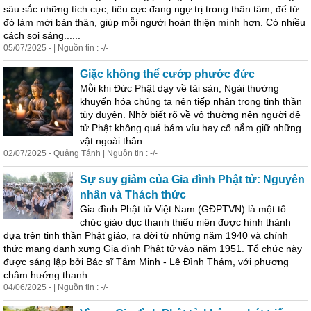
sâu sắc những tích cực, tiêu cực đang ngự trị trong thân tâm, để từ
đó làm mới bản thân, giúp mỗi người hoàn thiện mình hơn. Có nhiều
cách soi sáng......
05/07/2025 - | Nguồn tin : -/-
Giặc không thể cướp phước đức
Mỗi khi Đức Phật dạy về tài sản, Ngài thường
khuyến hóa chúng ta nên tiếp nhận trong tinh thần
tùy duyên. Nhờ biết rõ về vô thường nên người đệ
tử Phật không quá bám víu hay cố nắm giữ những
vật ngoài thân....
02/07/2025 - Quảng Tánh | Nguồn tin : -/-
Sự suy giảm của Gia đình Phật tử: Nguyên
nhân và Thách thức
Gia đình Phật tử Việt Nam (GĐPTVN) là một tổ
chức giáo dục thanh thiếu niên được hình thành
dựa trên tinh thần Phật giáo, ra đời từ những năm 1940 và chính
thức mang danh xưng Gia đình Phật tử vào năm 1951. Tổ chức này
được sáng lập bởi Bác sĩ Tâm Minh - Lê Đình Thám, với phương
châm hướng thanh......
04/06/2025 - | Nguồn tin : -/-