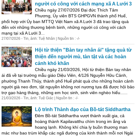
người có công với cách mạng xã A Lưới 3
Chiều ngày 27/07/2026 Đại đức Thích Tâm
Phương, Ủy viên BTS GHPGVN thành phố Huế,
phối hợp với Ủy ban MTTQ Việt Nam xã A Lưới 3 đã trao tặng quà
đến với những thương bệnh binh, những người có công với cách
mạng tại xã A Lưới 3...
27/07/2026 - Tin, ảnh: Tuệ Nhân | Nguồn tin : -/-
Hội từ thiện "Bàn tay nhân ái" tặng quà từ
thiện đến người mù, tàn tật và các hoàn
cảnh khó khăn
Chiều ngày 21/03/2026, Hội từ thiện Bàn tay nhân
ái đã về tại trường mẫu giáo Diệu Viên, 4/126 Nguyễn Hữu Cảnh,
phường Thanh Thủy, thành phố Huế phát quà cho những hoàn cảnh
người già neo đơn, tật nguyền không nơi nương tựa đã được hội bảo
trợ gạo hàng tháng, những em học sinh, sinh viên nghèo hiếu......
21/03/2026 - Tin, ảnh: Tuệ Giác | Nguồn tin : -/-
Lộ trình Thành đạo của Bồ-tát Siddhartha
Đêm Bồ-tát Siddhartha vượt thành xuất gia, cả
hoàng thành Kapilavatthu chìm trong im ắng và
hoang lạnh. Không khí chia ly buồn thương man
mác như bao trùm khắp các ngã đường của kinh thành mỗi nơi Ngài