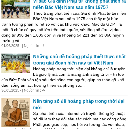
Vì sao Gia đình Phật tử không phát triển ra
miền Bắc Việt Nam sau năm 1975?
Thực trạng phát triển của Gia đình Phật tử tại miền
Bắc Việt Nam sau năm 1975 cho thấy một bức
tranh tương phản rõ rệt so với các khu vực khác. Mặc dù GĐPT là
một tổ chức có quy mô lớn trên toàn quốc, với tổng số đơn vị dao
động từ 990 đến 1.035 đơn vị và khoảng 54.221 đến 63.060 huynh
trưởng và......
01/06/2025 - | Nguồn tin : -/-
Những chủ đề hoằng pháp thiết thực nhất
trong giai đoạn hiện nay tại Việt Nam
Hoằng pháp trong thời hiện đại không chỉ là truyền
bá giáo lý mà còn là mang ánh sáng từ bi – trí tuệ
của Đức Phật vào tận sâu đời sống con người, giúp họ tháo gỡ khổ
đau, sống an lạc, hướng thiện và phụng sự....
30/05/2025 - | Nguồn tin : -/-
Nền tảng số để hoằng pháp trong thời đại
mới
Sự phát triển của internet và truyền thông kỹ thuật
số đã làm thay đổi sâu sắc cách mà các cộng đồng
Phật giáo giao tiếp, học hỏi và tương tác với nhau,