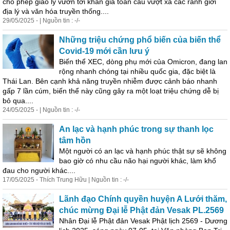
cho phép giáo lý vươn tới khán giả toàn cầu vượt xa các ranh giới
địa lý và văn hóa truyền thống....
29/05/2025 - | Nguồn tin : -/-
Những triệu chứng phổ biến của biến thể
Covid-19 mới cần lưu ý
Biến thể XEC, dòng phụ mới của Omicron, đang lan
rộng nhanh chóng tại nhiều quốc gia, đặc biệt là
Thái Lan. Bên cạnh khả năng truyền nhiễm được cảnh báo nhanh
gấp 7 lần cúm, biến thể này cũng gây ra một loạt triệu chứng dễ bị
bỏ qua....
24/05/2025 - | Nguồn tin : -/-
An lạc và hạnh phúc trong sự thanh lọc
tâm hồn
Một người có an lạc và hạnh phúc thật sự sẽ không
bao giờ có nhu cầu não hại người khác, làm khổ
đau cho người khác....
17/05/2025 - Thích Trung Hữu | Nguồn tin : -/-
Lãnh đạo Chính quyền huyện A Lưới thăm,
chúc mừng Đại lễ Phật đản Vesak PL.2569
Nhân Đại lễ Phật đản Vesak Phật lịch 2569 - Dương