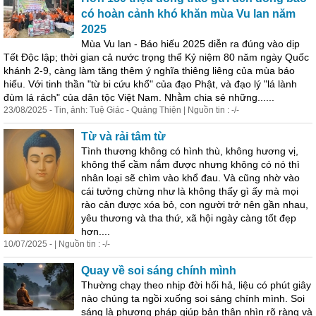
có hoàn cảnh khó khăn mùa Vu lan năm
2025
Mùa Vu lan - Báo hiếu 2025 diễn ra đúng vào dịp
Tết Độc lập; thời gian cả nước trọng thể Kỷ niệm 80 năm ngày Quốc
khánh 2-9, càng làm tăng thêm ý nghĩa thiêng liêng của mùa báo
hiếu. Với tinh thần "từ bi cứu khổ" của đạo Phật, và đạo lý "lá lành
đùm lá rách" của dân tộc Việt Nam. Nhằm chia sẻ những......
23/08/2025 - Tin, ảnh: Tuệ Giác - Quảng Thiện | Nguồn tin : -/-
Từ và rải tâm từ
Tình thương không có hình thù, không hương vị,
không thể cầm nắm được nhưng không có nó thì
nhân loại sẽ chìm vào khổ đau. Và cũng nhờ vào
cái tưởng chừng như là không thấy gì ấy mà mọi
rào cản được xóa bỏ, con người trở nên gần nhau,
yêu thương và tha thứ, xã hội ngày càng tốt đẹp
hơn....
10/07/2025 - | Nguồn tin : -/-
Quay về soi sáng chính mình
Thường chạy theo nhịp đời hối hả, liệu có phút giây
nào chúng ta ngồi xuống soi sáng chính mình. Soi
sáng là phương pháp giúp bản thân nhìn rõ ràng và