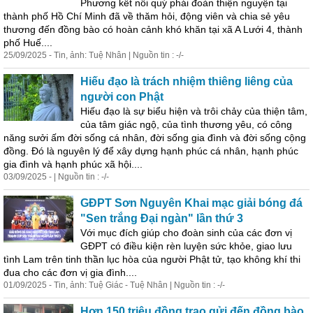
Phương kết nối quý phái đoàn thiện nguyện tại
thành phố Hồ Chí Minh đã về thăm hỏi, động viên và chia sẻ yêu
thương đến đồng bào có hoàn cảnh khó khăn tại xã A Lưới 4, thành
phố Huế....
25/09/2025 - Tin, ảnh: Tuệ Nhân | Nguồn tin : -/-
Hiếu đạo là trách nhiệm thiêng liêng của
người con Phật
Hiếu đạo là sự biểu hiện và trôi chảy của thiện tâm,
của tâm giác ngộ, của tình thương yêu, có công
năng sưởi ấm đời sống cá nhân, đời sống gia đình và đời sống cộng
đồng. Đó là nguyên lý để xây dựng hạnh phúc cá nhân, hạnh phúc
gia đình và hạnh phúc xã hội....
03/09/2025 - | Nguồn tin : -/-
GĐPT Sơn Nguyên Khai mạc giải bóng đá
"Sen trắng Đại ngàn" lần thứ 3
Với mục đích giúp cho đoàn sinh của các đơn vị
GĐPT có điều kiện rèn luyện
sức
khỏe
, giao lưu
tình Lam trên tinh thần lục hòa của người Phật tử, tạo không khí thi
đua cho các đơn vị gia đình....
01/09/2025 - Tin, ảnh: Tuệ Giác - Tuệ Nhân | Nguồn tin : -/-
Hơn 150 triệu đồng trao gửi đến đồng bào