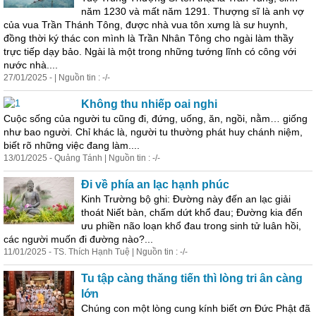
năm 1230 và mất năm 1291. Thượng sĩ là anh vợ
của vua Trần Thánh Tông, được nhà vua tôn xưng là sư huynh,
đồng thời ký thác con mình là Trần Nhân Tông cho ngài làm thầy
trực tiếp dạy bảo. Ngài là một trong những tướng lĩnh có công với
nước nhà....
27/01/2025 - | Nguồn tin : -/-
Không thu nhiếp oai nghi
Cuộc sống của người tu cũng đi, đứng, uống, ăn, ngồi, nằm… giống
như bao người. Chỉ khác là, người tu thường phát huy chánh niệm,
biết rõ những việc đang làm....
13/01/2025 - Quảng Tánh | Nguồn tin : -/-
Đi về phía an lạc hạnh phúc
Kinh Trường bộ ghi: Đường này đến an lạc giải
thoát Niết bàn, chấm dứt khổ đau; Đường kia đến
ưu phiền não loạn khổ đau trong sinh tử luân hồi,
các người muốn đi đường nào?...
11/01/2025 - TS. Thích Hạnh Tuệ | Nguồn tin : -/-
Tu tập càng thăng tiến thì lòng tri ân càng
lớn
Chúng con một lòng cung kính biết ơn Đức Phật đã