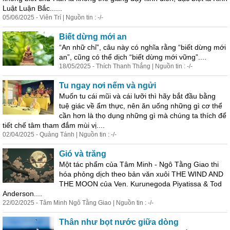
Luật Luận Bắc......
05/06/2025 - Viên Trí | Nguồn tin : -/-
Biết dừng mới an
“An nhữ chỉ”, câu này có nghĩa rằng “biết dừng mới
an”, cũng có thể dịch “biết dừng mới vững”....
18/05/2025 - Thích Thanh Thắng | Nguồn tin : -/-
Tu ngay nơi nếm và ngửi
Muốn tu cái mũi và cái lưỡi thì hãy bắt đầu bằng
tuệ giác về ẩm thực, nên ăn uống những gì cơ thể
cần hơn là thọ dụng những gì mà chúng ta thích để
tiết chế tâm tham đắm mùi vị....
02/04/2025 - Quảng Tánh | Nguồn tin : -/-
Gió và trăng
Một tác phẩm của Tâm Minh - Ngô Tằng Giao thi
hóa phỏng dịch theo bản văn xuôi THE WIND AND
THE MOON của Ven. Kurunegoda Piyatissa & Tod
Anderson....
22/02/2025 - Tâm Minh Ngô Tằng Giao | Nguồn tin : -/-
Thân như bọt nước giữa dòng