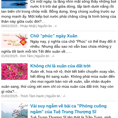
Có một ngày, ta lặng nhìn mặt sông thấy những bọt
nước li ti trôi dạt giữa dòng, lấp lánh dưới nắng rồi
tan biến chỉ trong chớp mắt. Bỗng dưng, lòng chùng xuống trước sự
mong manh ấy. Một kiếp bọt nước phải chăng cũng là hình bóng của
thân này giữa cuộc đời?...
08/02/2025 - Pháp Nhật | Nguồn tin : -/-
Chữ “phúc” ngày Xuân
Ngày nay, ý nghĩa của chữ “Phúc” có thể thay đổi ít
nhiều. Nhưng dẫu sao nó vẫn bao chứa những ý
nghĩa tốt lành mỗi khi Tết đến xuân về......
01/02/2025 - Kim Tâm | Nguồn tin : -/-
Không chỉ là xuân của đất trời
Xuân về, hoa nở rộ, thời tiết biến chuyển xoay vần,
hết đông thì sang xuân. Không phải mùa xuân đến
cho mọi người bàn nói về xuân, sẵn nhân duyên
xuân sang, thử cùng xét xem chỉ có mùa xuân của đất trời, hay còn
gì nữa?...
01/02/2025 - Thích Tâm Hạnh | Nguồn tin : -/-
Vài suy ngẫm về bài ca "Phóng cuồng
ngâm" của Tuệ Trung Thượng Sĩ
Tuệ Trung Thượng Sĩ tên thật là Trần Tung, sinh