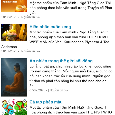
Một tác phẩm của Tâm Minh - Ngô Tằng Giao Thi
hóa phỏng theo bản văn xuôi trong Truyện cổ Phật
giáo....
18/08/2025 - | Nguồn tin : -/-
Hiền nhân cuốc xẻng
Một tác phẩm của Tâm minh - Ngô Tằng Giao thi
hóa, phỏng dịch theo bản văn xuôi THE SHOVEL
WISE MAN của Ven. Kurunegoda Piyatissa & Tod
Anderson....
18/07/2025 - | Nguồn tin : -/-
An nhiên trong thế giới sôi động
Lo lắng, bất an, chịu nhiều áp lực khiến cuộc sống
trở nên căng thẳng. Mỗi người mỗi kiểu, ai cũng có
nỗi băn khoăn trắc ẩn của riêng mình. Nguồn gốc
từ đâu và phải cân bằng lại như thế nào cho an
ổn....
07/07/2025 - | Nguồn tin : -/-
Cá tạo phép màu
Một tác phẩm của Tâm Minh Ngô Tằng Giao. Thi
hóa phỏng dịch theo bản văn xuôi THE FISH WHO