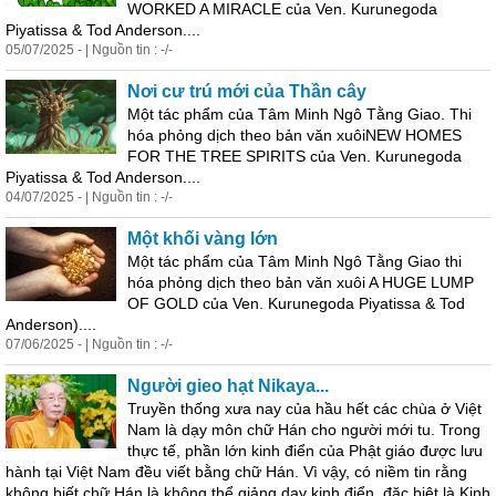
WORKED A MIRACLE của Ven. Kurunegoda
Piyatissa & Tod Anderson....
05/07/2025 - | Nguồn tin : -/-
Nơi cư trú mới của Thần cây
Một tác phẩm của Tâm Minh Ngô Tằng Giao. Thi
hóa phỏng dịch theo bản văn xuôiNEW HOMES
FOR THE TREE SPIRITS của Ven. Kurunegoda
Piyatissa & Tod Anderson....
04/07/2025 - | Nguồn tin : -/-
Một khối vàng lớn
Một tác phẩm của Tâm Minh Ngô Tằng Giao thi
hóa phỏng dịch theo bản văn xuôi A HUGE LUMP
OF GOLD của Ven. Kurunegoda Piyatissa & Tod
Anderson)....
07/06/2025 - | Nguồn tin : -/-
Người gieo hạt Nikaya...
Truyền thống xưa nay của hầu hết các chùa ở Việt
Nam là dạy môn chữ Hán cho người mới tu. Trong
thực tế, phần lớn kinh điển của Phật giáo được lưu
hành tại Việt Nam đều viết bằng chữ Hán. Vì vậy, có niềm tin rằng
không biết chữ Hán là không thể giảng dạy kinh điển, đặc biệt là Kinh