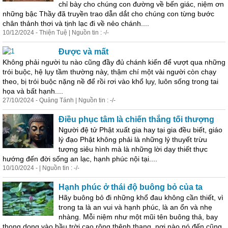
chỉ bày cho chúng con đường về bến giác, niệm ơn
những bậc Thầy đã truyền trao dẫn dắt cho chúng con từng bước
chân
thảnh
thơi
và tịnh lạc đi về nẻo chánh....
10/12/2024 - Thiện Tuệ | Nguồn tin : -/-
Được và mất
Không phải người tu nào cũng đầy đủ chánh kiến để vượt qua những
trói buộc, hệ lụy tầm thường này, thậm chí một vài người còn chạy
theo, bị trói buộc nặng nề để rồi rơi vào khổ lụy, luôn sống trong tai
họa và bất hạnh....
27/10/2024 - Quảng Tánh | Nguồn tin : -/-
Điều phục tâm là chiến thắng tối thượng
Người đệ tử Phật xuất gia hay tại gia đều biết, giáo
lý đạo Phật không phải là những lý thuyết trừu
tượng siêu hình mà là những lời dạy thiết thực
hướng đến đời sống an lạc, hạnh phúc nội tại....
10/10/2024 - | Nguồn tin : -/-
Hạnh phúc ở thái độ buông bỏ của ta
Hãy buông bỏ đi những khổ đau không cần thiết, vì
trong ta là an vui và hạnh phúc, là an ổn và nhẹ
nhàng. Mỗi niệm như một mũi tên buông thả, bay
thong dong vào bầu trời cao rộng thênh thang, nơi nào nó đến cũng