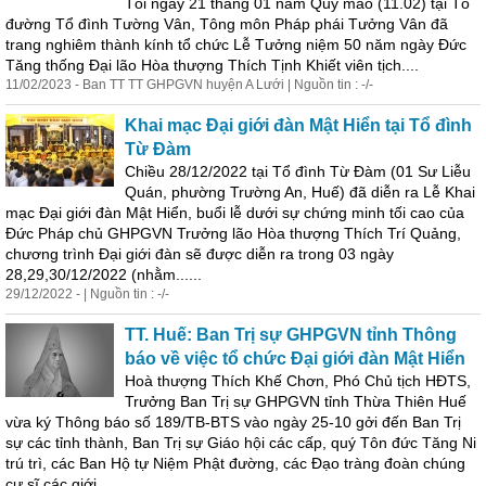
Tối ngày 21 tháng 01 năm Quý mão (11.02) tại Tổ
đường Tổ đình Tường Vân, Tông môn Pháp phái Tưởng Vân đã
trang nghiêm thành kính tổ chức Lễ Tưởng niệm 50 năm ngày Đức
Tăng thống Đại lão Hòa thượng Thích Tịnh Khiết viên tịch....
11/02/2023 - Ban TT TT GHPGVN huyện A Lưới | Nguồn tin : -/-
Khai mạc Đại giới đàn Mật Hiển tại Tổ đình
Từ Đàm
Chiều 28/12/2022 tại Tổ đình Từ Đàm (01 Sư Liễu
Quán, phường Trường An, Huế) đã diễn ra Lễ Khai
mạc Đại giới đàn Mật Hiển, buổi lễ dưới sự chứng minh tối cao của
Đức Pháp chủ GHPGVN Trưởng lão Hòa thượng Thích Trí Quảng,
chương trình Đại giới đàn sẽ được diễn ra trong 03 ngày
28,29,30/12/2022 (nhằm......
29/12/2022 - | Nguồn tin : -/-
TT. Huế: Ban Trị sự GHPGVN tỉnh Thông
báo về việc tổ chức Đại giới đàn Mật Hiển
Hoà thượng Thích Khế Chơn, Phó Chủ tịch HĐTS,
Trưởng Ban Trị sự GHPGVN tỉnh Thừa Thiên Huế
vừa ký Thông báo số 189/TB-BTS vào ngày 25-10 gởi đến Ban Trị
sự các tỉnh thành, Ban Trị sự Giáo hội các cấp, quý Tôn đức Tăng Ni
trú trì, các Ban Hộ tự Niệm Phật đường, các Đạo tràng đoàn chúng
cư sĩ các giới......