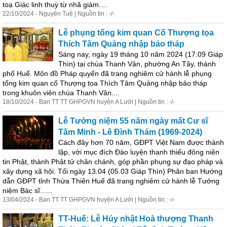
toạ Giác linh thuỳ từ nhã giám....
22/10/2024 - Nguyên Tuệ | Nguồn tin : -/-
Lễ phụng tống kim quan Cố Thượng tọa
Thích Tâm Quảng nhập bảo tháp
Sáng nay, ngày 19 tháng 10 năm 2024 (17.09 Giáp
Thìn) tại chùa Thanh Vân, phường An Tây, thành
phố Huế. Môn đồ Pháp quyến đã trang nghiêm cử hành lễ phụng
tống kim quan cố Thượng tọa Thích Tâm Quảng nhập bảo tháp
trong khuôn viên chùa Thanh Vân....
18/10/2024 - Ban TT TT GHPGVN huyện A Lưới | Nguồn tin : -/-
Lễ Tưởng niệm 55 năm ngày mất Cư sĩ
Tâm Minh - Lê Đình Thám (1969-2024)
Cách đây hơn 70 năm, GĐPT Việt Nam được thành
lập, với mục đích Đào luyện thanh thiếu đông niên
tin Phật, thành Phật tử chân chánh, góp phần phụng sự đạo pháp và
xây dựng xã hội. Tối ngày 13.04 (05.03 Giáp Thìn) Phân ban Hướng
dẫn GĐPT tỉnh Thừa Thiên Huế đã trang nghiêm cử hành lễ Tưởng
niệm Bác sĩ......
13/04/2024 - Ban TT TT GHPGVN huyện A Lưới | Nguồn tin : -/-
TT-Huế: Lễ Húy nhật Hoà thượng Thanh