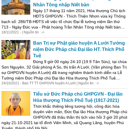
Nhân Tông nhập Niết bàn
Ngày 17 tháng 11 năm 2021, Hòa thượng Chủ tịch
HĐTS GHPGVN - Thích Thiện Nhơn vừa ký Thông
bạch số: 286/TB-HĐTS về việc tổ chức Đại lễ tưởng niệm lần thứ
713 - Ngày Đức vua - Phật hoàng Trần Nhân Tông nhập Niết bàn....
18/11/2021 - | Nguồn tin : -/-
Ban Trị sự Phật giáo huyện A Lưới Tưởng
niệm Đức Pháp chủ Đại lão HT. Thích Phổ
Tuệ
Đúng 9 giờ 00 ngày 24-10 (19.9 Tân
Sử
u), tại chùa
Sơn Nguyên, 32 Giải phóng A So, thị trấn A Lưới, (Văn phòng Ban Trị
sự GHPGVN huyện A Lưới) đã trang nghiêm thành kính diễn ra Lễ
Tưởng niệm Đức Pháp chủ Đại lão Hòa thượng Thích Phổ Tuệ....
24/10/2021 - Ban TT TT GHPGVN huyện A Lưới | Nguồn tin : -/-
Tiểu
sử
Đức Pháp chủ GHPGVN - Đại lão
Hòa thượng Thích Phổ Tuệ (1917-2021)
Thời khắc thiêng liêng tương hội, công đức hóa
duyên viên mãn, Đức Đại lão Hòa thượng Pháp chủ
GHPGVN đã thâu thần thị tịch vào hồi 3 giờ 20 phút
ngày 21-10-2021 tại tổ đình Viên Minh, xã Quang Lãng, huyện Phú
Xuyên, thành phố Hà Nội....