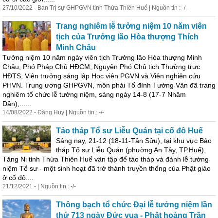
27/10/2022 - Ban Trị sự GHPGVN tỉnh Thừa Thiên Huế | Nguồn tin : -/-
Trang nghiêm lễ tưởng niệm 10 năm viên
tịch của Trưởng lão Hòa thượng Thích
Minh Châu
Tưởng niệm 10 năm ngày viên tịch Trưởng lão Hòa thượng Minh
Châu, Phó Pháp Chủ HĐCM; Nguyên Phó Chủ tịch Thường trực
HĐTS, Viện trưởng sáng lập Học viện PGVN và Viện nghiên cứu
PHVN. Trung ương GHPGVN, môn phái Tổ đình Tưởng Vân đã trang
nghiêm tổ chức lễ tưởng niệm, sáng ngày 14-8 (17-7 Nhâm
Dần),......
14/08/2022 - Đăng Huy | Nguồn tin : -/-
Tảo tháp Tổ sư Liễu Quán tại cố đô Huế
Sáng nay, 21-12 (18-11-Tân
Sử
u), tại khu vực Bảo
tháp Tổ sư Liễu Quán (phường An Tây, TP.Huế),
Tăng Ni tỉnh Thừa Thiên Huế vân tập để tảo tháp và đảnh lễ tưởng
niệm Tổ sư - một sinh hoạt đã trở thành truyền thống của Phật giáo
ở cố đô....
21/12/2021 - | Nguồn tin : -/-
Thông bạch tổ chức Đại lễ tưởng niệm lần
thứ 713 ngày Đức vua - Phật hoàng Trần