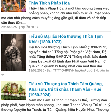
Thầy Thích Pháp Hòa
Thầy Thích Pháp Hòa là một tấm gương trong việc
hoằng pháp, không chỉ nhờ kiến thức về Phật pháp
mà còn nhờ phong cách thuyết giảng gần gũi, dí dỏm và cách tiếp
cận thực tiễn....
29/05/2025 - | Nguồn tin : -/-
Tiểu
sử
Đại lão Hòa thượng Thích Tịnh
Khiết (1890-1973)
Đại lão Hòa thượng Thích Tịnh Khiết (1890-1973),
nguyên Hội chủ Tổng hội Phật giáo Việt Nam, Đệ
nhất Tăng thống GHPGVN Thống nhất, bậc danh
Tăng kiệt xuất đã lãnh đạo Phật giáo Việt Nam đi
qua khúc quanh bi tráng nhất của một thời đại....
18/02/2025 - Ban TT TT GHPGVN huyện A Lưới | Nguồn tin :
-/-
Tiểu
sử
Thượng toạ Thích Tâm Quảng,
Khai sơn, trú trì chùa Thanh Vân - Huế
(1960-2024)
Nam mô Lâm Tế tông, tứ thập tứ thế, Tường Vân
pháp phái, Vạn Hạnh môn phong, khai sơn Thanh Vân tự Trú trì, huý
thượng Nguyên hạ Trạch, tự Tâm Quảng, hiệu Huyền Như, Thượng