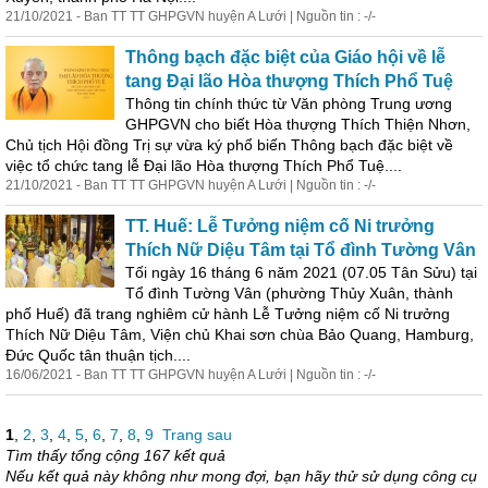
21/10/2021 - Ban TT TT GHPGVN huyện A Lưới | Nguồn tin : -/-
Thông bạch đặc biệt của Giáo hội về lễ
tang Đại lão Hòa thượng Thích Phổ Tuệ
Thông tin chính thức từ Văn phòng Trung ương
GHPGVN cho biết Hòa thượng Thích Thiện Nhơn,
Chủ tịch Hội đồng Trị sự vừa ký phổ biến Thông bạch đặc biệt về
việc tổ chức tang lễ Đại lão Hòa thượng Thích Phổ Tuệ....
21/10/2021 - Ban TT TT GHPGVN huyện A Lưới | Nguồn tin : -/-
TT. Huế: Lễ Tưởng niệm cố Ni trưởng
Thích Nữ Diệu Tâm tại Tổ đình Tường Vân
Tối ngày 16 tháng 6 năm 2021 (07.05 Tân
Sử
u) tại
Tổ đình Tường Vân (phường Thủy Xuân, thành
phố Huế) đã trang nghiêm cử hành Lễ Tưởng niệm cố Ni trưởng
Thích Nữ Diệu Tâm, Viện chủ Khai sơn chùa Bảo Quang, Hamburg,
Đức Quốc tân thuận tịch....
16/06/2021 - Ban TT TT GHPGVN huyện A Lưới | Nguồn tin : -/-
1
,
2
,
3
,
4
,
5
,
6
,
7
,
8
,
9
Trang sau
Tìm thấy tổng cộng 167 kết quả
Nếu kết quả này không như mong đợi, bạn hãy thử sử dụng công cụ