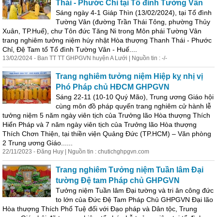
Thái - Phước Chỉ tại Tổ đình Tường Vân
Sáng ngày 4-1 Giáp Thìn (13/02/2024), tại Tổ đình
Tường Vân (đường Trần Thái Tông, phường Thủy
Xuân, TP.Huế), chư Tôn đức Tăng Ni trong Môn phái Tường Vân
trang nghiêm tưởng niệm húy nhật Hòa thượng Thanh Thái - Phước
Chỉ, Đệ Tam tổ Tổ đình Tường Vân - Huế....
13/02/2024 - Ban TT TT GHPGVN huyện A Lưới | Nguồn tin : -/-
Trang nghiêm tưởng niệm Hiệp kỵ nhị vị
Phó Pháp chủ HĐCM GHPGVN
Sáng 22-11 (10-10 Quý Mão), Trung ương Giáo hội
cùng môn đồ pháp quyến trang nghiêm cử hành lễ
tưởng niệm 5 năm ngày viên tịch của Trưởng lão Hòa thượng Thích
Hiển Pháp và 7 năm ngày viên tịch của Trưởng lão Hòa thượng
Thích Chơn Thiện, tại thiền viện Quảng Đức (TP.HCM) – Văn phòng
2 Trung ương Giáo......
22/11/2023 - Đăng Huy | Nguồn tin : chutichghpgvn.com
Trang nghiêm Tưởng niệm Tuần lâm Đại
tường Đệ tam Pháp chủ GHPGVN
Tưởng niệm Tuần lâm Đại tường và tri ân công đức
to lớn của Đức Đệ Tam Pháp Chủ GHPGVN Đại lão
Hòa thượng Thích Phổ Tuệ đối với Đạo pháp và Dân tộc, Trung