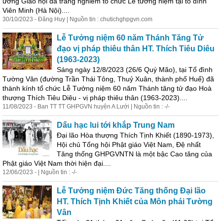
ương Giáo hội đã trang nghiêm tổ chức Lễ tưởng niệm tại tổ đình
Viên Minh (Hà Nội)....
30/10/2023 - Đăng Huy | Nguồn tin : chutichghpgvn.com
Lễ Tưởng niệm 60 năm Thánh Tăng Tử
đạo vị pháp thiêu thân HT. Thích Tiêu Diêu
(1963-2023)
Sáng ngày 12/8/2023 (26/6 Quý Mão), tại Tổ đình
Tường Vân (đường Trần Thái Tông, Thuỷ Xuân, thành phố Huế) đã
thành kính tổ chức Lễ Tưởng niệm 60 năm Thánh tăng tử đạo Hoà
thượng Thích Tiêu Diêu - vị pháp thiêu thân (1963-2023)....
11/08/2023 - Ban TT TT GHPGVN huyện A Lưới | Nguồn tin : -/-
Dấu hạc lui tới khắp Trung Nam
Đại lão Hòa thượng Thích Tịnh Khiết (1890-1973),
Hội chủ Tổng hội Phật giáo Việt Nam, Đệ nhất
Tăng thống GHPGVNTN là một bậc Cao tăng của
Phật giáo Việt Nam thời hiện đại....
12/06/2023 - | Nguồn tin : -/-
Lễ Tưởng niệm Đức Tăng thống Đại lão
HT. Thích Tịnh Khiết của Môn phái Tường
Vân