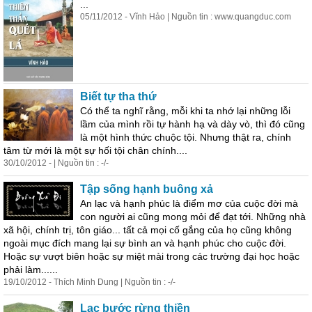
...
05/11/2012 - Vĩnh Hảo | Nguồn tin : www.quangduc.com
Biết tự tha thứ
Có thể ta nghĩ rằng, mỗi khi ta nhớ lại những lỗi
lầm của mình rồi tự hành hạ và dày vò, thì đó cũng
là một hình thức chuộc tội. Nhưng thật ra, chính
tâm từ mới là một sự hối tội chân chính....
30/10/2012 - | Nguồn tin : -/-
Tập sống hạnh buông xả
An lạc và hạnh phúc là điểm mơ của cuộc đời mà
con người ai cũng mong mỏi để đạt tới. Những nhà
xã hội, chính trị, tôn giáo... tất cả mọi cố gắng của họ cũng không
ngoài mục đích mang lại sự bình an và hạnh phúc cho cuộc đời.
Hoặc sự vượt biên hoặc sự miệt mài
trong
các trường đại học hoặc
phải làm......
19/10/2012 - Thích Minh Dung | Nguồn tin : -/-
Lạc bước rừng thiền