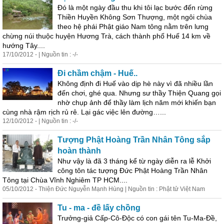
Đó là một ngày đầu thu khi tôi lạc bước đến rừng
Thiền Huyền Không Sơn Thượng, một ngôi chùa
theo hệ phái Phật giáo Nam tông nằm trên lưng
chừng núi thuộc huyện Hương Trà, cách thành phố Huế 14 km về
hướng Tây....
17/10/2012 - | Nguồn tin : -/-
Đi chầm chậm - Huế..
Không định đi Huế vào dịp hè này vì đã nhiều lần
đến chơi, ghé qua. Nhưng sư thầy Thiện Quang gọi
nhờ chụp ảnh để thầy làm lịch năm mới khiến bạn
cùng nhà rậm rịch rủ rê. Lại gác việc lên đường…...
12/10/2012 - | Nguồn tin : -/-
Tượng Phật Hoàng Trần Nhân Tông sắp
hoàn thành
Như vậy là đã 3 tháng kể từ ngày diễn ra lễ Khởi
công tôn tác tượng Đức Phật Hoàng Trần Nhân
Tông tại Chùa Vĩnh Nghiêm TP HCM....
05/10/2012 - Thiện Đức Nguyễn Mạnh Hùng | Nguồn tin : Phật tử Việt Nam
Tu - ma - đề lấy chồng
Trưởng-giả Cấp-Cô-Độc có con gái tên Tu-Ma-Đề,