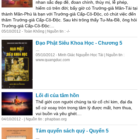
nhan sắc đẹp đẽ, đoan chính, thùy mị, lễ phép,
hiếm có trên đời; bấy giờ có Trưởng-giả Mãn-Tài tại
thành Mãn-Phú là bạn với Trưởng-giả Cấp-Cô-Độc, có chút việc đến
thăm Trưởng-giả Cấp-Cô-Độc. Sau khi trông thấy Tu-Ma-Đề, ông hỏi
Trưởng-giả Cấp-Cô-Độc:...
05/10/2012 - Toàn Không | Nguồn tin : -/-
Đạo Phật Siêu Khoa Học - Chương 5
...
05/10/2012 - Minh Giác Nguyễn Học Tài | Nguồn tin :
www.quangduc.com
Lối đi của tâm hồn
Thế giới con người chúng ta từ cổ chí kim, đại đa
số cứ xoay tròn
trong
tâm lý được mất, hơn thua,
vui buồn và yêu ghét....
04/10/2012 - | Nguồn tin : phapbao.org
Tám quyển sách quý - Quyển 5
...