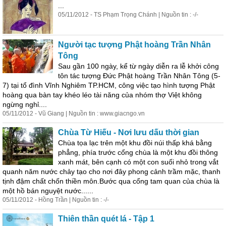
...
05/11/2012 - TS Phạm Trọng Chánh | Nguồn tin : -/-
Người tạc tượng Phật hoàng Trần Nhân
Tông
Sau gần 100 ngày, kể từ ngày diễn ra lễ khởi công
tôn tác tượng Đức Phật hoàng Trần Nhân Tông (5-
7) tại tổ đình Vĩnh Nghiêm TP.HCM, công việc tạo hình tượng Phật
hoàng qua bàn tay khéo léo tài năng của nhóm thợ Việt không
ngừng nghỉ....
05/11/2012 - Vũ Giang | Nguồn tin : www.giacngo.vn
Chùa Từ Hiếu - Nơi lưu dấu thời gian
Chùa tọa lạc trên một khu đồi núi thấp khá bằng
phẳng, phía trước cổng chùa là một khu đồi thông
xanh mát, bên cạnh có một con suối nhỏ
trong
vắt
quanh năm nước chảy tạo cho nơi đây phong cảnh trầm mặc, thanh
tịnh đậm chất chốn thiền môn.Bước qua cổng tam quan của chùa là
một hồ bán nguyệt nước......
05/11/2012 - Hồng Trần | Nguồn tin : -/-
Thiên thần quét lá - Tập 1