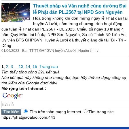
Thuyết pháp và Văn nghệ cúng dường Đại
lễ
Phật đản PL.2567 tại NPĐ Sơn Nguyên
Hòa trong không khí đón mừng ngày
lễ
Phật đản tại
huyện A Lưới, nằm trong chương trình hoạt động
của
tuần
lễ
Phât đản PL.2567 - DL 2023. Chiều tối ngày 13 tháng 4
năm Quý Mão, tại
Lễ
đại NPĐ Sơn Nguyên, Sư cô Thích Nữ Liên An,
Ủy viên BTS GHPGVN Huyện A Lưới đã thuyết giảng đề tài "Bi - Trí -
Dũng......
01/06/2023 - Ban TT TT GHPGVN huyện A Lưới | Nguồn tin : -/-
1
,
2
,
3
...
13
,
14
,
15
Trang sau
Tìm thấy tổng cộng 291 kết quả
Nếu kết quả này không như mong đợi, bạn hãy thử sử dụng công cụ
tìm kiếm của Google dưới đây!
Mở rộng trên Internet :
Tìm trên toàn mạng Internet
Tìm trong site
https://phatgiaoaluoi.com:443