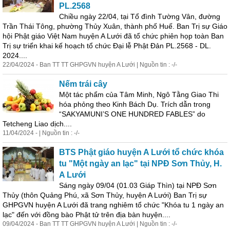
PL.2568
Chiều ngày 22/04, tại Tổ đình Tường Vân, đường
Trần Thái Tông, phường Thủy Xuân, thành phố Huế. Ban Trị sự Giáo
hội Phật giáo Việt Nam huyện A Lưới đã tổ chức phiên họp toàn Ban
Trị sự triển khai kế hoạch tổ chức Đại
lễ
Phật Đản PL.2568 - DL.
2024....
22/04/2024 - Ban TT TT GHPGVN huyện A Lưới | Nguồn tin : -/-
Nếm trái cây
Một tác phẩm của Tâm Minh, Ngô Tằng Giao Thi
hóa phỏng theo Kinh Bách Dụ. Trích dẫn trong
“SAKYAMUNI’S ONE HUNDRED FABLES” do
Tetcheng Liao dịch....
11/04/2024 - | Nguồn tin : -/-
BTS Phật giáo huyện A Lưới tổ chức khóa
tu "Một ngày an lạc" tại NPĐ Sơn Thủy, H.
A Lưới
Sáng ngày 09/04 (01.03 Giáp Thìn) tại NPĐ Sơn
Thủy (thôn Quảng Phú, xã Sơn Thủy, huyện A Lưới) Ban Trị sự
GHPGVN huyện A Lưới đã trang nghiêm tổ chức "Khóa tu 1 ngày an
lạc" đến với đồng bào Phật tử trên địa bàn huyện....
09/04/2024 - Ban TT TT GHPGVN huyện A Lưới | Nguồn tin : -/-