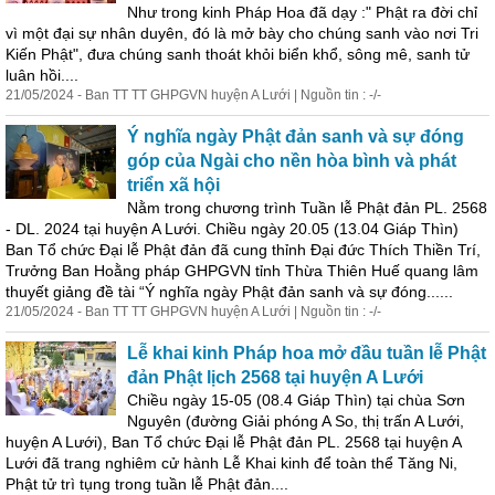
Như trong kinh Pháp Hoa đã dạy :" Phật ra đời chỉ
vì một đại sự nhân duyên, đó là mở bày cho chúng sanh vào nơi Tri
Kiến Phật", đưa chúng sanh thoát khỏi biển khổ, sông mê, sanh tử
luân hồi....
21/05/2024 - Ban TT TT GHPGVN huyện A Lưới | Nguồn tin : -/-
Ý nghĩa ngày Phật đản sanh và sự đóng
góp của Ngài cho nền hòa bình và phát
triển xã hội
Nằm trong chương trình
Tuần
lễ
Phật đản PL. 2568
- DL. 2024 tại huyện A Lưới. Chiều ngày 20.05 (13.04 Giáp Thìn)
Ban Tổ chức Đại
lễ
Phật đản đã cung thỉnh Đại đức Thích Thiền Trí,
Trưởng Ban Hoằng pháp GHPGVN tỉnh Thừa Thiên Huế quang lâm
thuyết giảng đề tài “Ý nghĩa ngày Phật đản sanh và sự đóng......
21/05/2024 - Ban TT TT GHPGVN huyện A Lưới | Nguồn tin : -/-
Lễ
khai kinh Pháp hoa mở đầu
tuần
lễ
Phật
đản Phật lịch 2568 tại huyện A Lưới
Chiều ngày 15-05 (08.4 Giáp Thìn) tại chùa Sơn
Nguyên (đường Giải phóng A So, thị trấn A Lưới,
huyện A Lưới), Ban Tổ chức Đại
lễ
Phật đản PL. 2568 tại huyện A
Lưới đã trang nghiêm cử hành
Lễ
Khai kinh để toàn thể Tăng Ni,
Phật tử trì tụng trong
tuần
lễ
Phật đản....