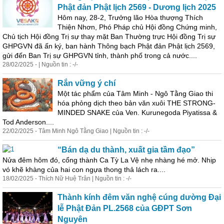
Phật đản Phật lịch 2569 - Dương lịch 2025
Hôm nay, 28-2, Trưởng lão Hòa thượng Thích
Thiện Nhơn, Phó Pháp chủ Hội đồng Chứng minh,
Chủ tịch Hội đồng Trị sự thay mặt Ban Thường trực Hội đồng Trị sự
GHPGVN đã ấn ký, ban hành Thông bạch Phật đản Phật lịch 2569,
gửi đến Ban Trị sự GHPGVN tỉnh, thành phố trong cả nước....
28/02/2025 - | Nguồn tin : -/-
Rắn vững ý chí
Một tác phẩm của Tâm Minh - Ngô Tằng Giao thi
hóa phỏng dịch theo bản văn xuôi THE STRONG-
MINDED SNAKE của Ven. Kurunegoda Piyatissa &
Tod Anderson....
22/02/2025 - Tâm Minh Ngô Tằng Giao | Nguồn tin : -/-
“Bán dạ du thành, xuất gia tầm đạo”
Nửa đêm hôm đó, cổng thành Ca Tỳ La Vệ nhẹ nhàng hé mở. Nhịp
vó khẽ khàng của hai con ngựa thong thả lách ra....
18/02/2025 - Thích Nữ Huệ Trân | Nguồn tin : -/-
Thành kính đêm văn nghệ cúng dường Đại
lễ
Phật Đản PL.2568 của GĐPT Sơn
Nguyên