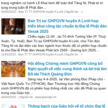
trang nghiêm cử hành
Lễ
Khai kinh để toàn thể Tăng Ni, Phật tử trì
tụng trong
tuần
lễ
Phật đản....
05/05/2025 - Ban TT TT GHPGVN huyện A Lưới | Nguồn tin : -/-
Ban Trị sự GHPGVN huyện A Lưới họp
triển khai công tác chuẩn bị Đại
lễ
Phật đản
Vesak 2025
Chiều ngày 11-04 , tại Tổ đình Tường Vân (P. Thuỷ
Xuân, Tp. Huế), Ban Trị sự GHPGVN huyện A Lưới, chư Tôn đức
Tăng Ni và đại diện các ban ngành trực thuộc đã có phiên họp chuẩn
bị cho Đại
lễ
Phật đản Vesak Phật lịch 2569 - Dương lịch 2025....
11/04/2025 - Ban TT TT GHPGVN huyện A Lưới | Nguồn tin : -/-
Hội đồng Chứng minh GHPGVN công bố
Nghị quyết về việc cung thỉnh xá-lợi trái tim
Bồ-tát Thích Quảng Đức
Sáng nay 4-4-2025, tại Văn phòng Đức Pháp chủ -
Việt Nam Quốc Tự (TP.HCM), Ban Thường trực Hội đồng Chứng
minh GHPGVN đã có phiên họp thống nhất các vấn đề Phật sự quan
trọng của Giáo hội....
04/04/2025 - | Nguồn tin : www.giacngo.vn
Thông bạch của Giáo hội về tổ chức Đại
lễ