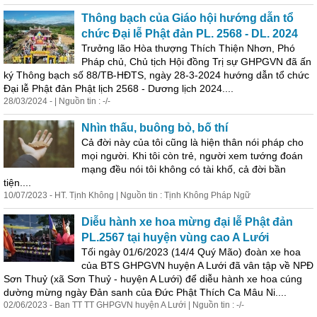
Thông bạch của Giáo hội hướng dẫn tổ
chức Đại
lễ
Phật đản PL. 2568 - DL. 2024
Trưởng lão Hòa thượng Thích Thiện Nhơn, Phó
Pháp chủ, Chủ tịch Hội đồng Trị sự GHPGVN đã ấn
ký Thông bạch số 88/TB-HĐTS, ngày 28-3-2024 hướng dẫn tổ chức
Đại
lễ
Phật đản Phật lịch 2568 - Dương lịch 2024....
28/03/2024 - | Nguồn tin : -/-
Nhìn thấu, buông bỏ, bố thí
Cả đời này của tôi cũng là hiện thân nói pháp cho
mọi người. Khi tôi còn trẻ, người xem tướng đoán
mạng đều nói tôi không có tài khố, cả đời bần
tiện....
10/07/2023 - HT. Tịnh Không | Nguồn tin : Tịnh Không Pháp Ngữ
Diễu hành xe hoa mừng đại
lễ
Phật đản
PL.2567 tại huyện vùng cao A Lưới
Tối ngày 01/6/2023 (14/4 Quý Mão) đoàn xe hoa
của BTS GHPGVN huyện A Lưới đã vân tập về NPĐ
Sơn Thuỷ (xã Sơn Thuỷ - huyện A Lưới) để diễu hành xe hoa cúng
dường mừng ngày Đản sanh của Đức Phật Thích Ca Mâu Ni....
02/06/2023 - Ban TT TT GHPGVN huyện A Lưới | Nguồn tin : -/-