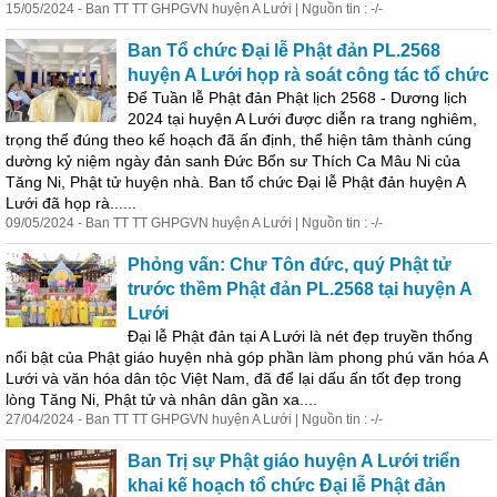
15/05/2024 - Ban TT TT GHPGVN huyện A Lưới | Nguồn tin : -/-
Ban Tổ chức Đại
lễ
Phật đản PL.2568
huyện A Lưới họp rà soát công tác tổ chức
Để
Tuần
lễ
Phật đản Phật lịch 2568 - Dương lịch
2024 tại huyện A Lưới được diễn ra trang nghiêm,
trọng thể đúng theo kế hoạch đã ấn định, thể hiện tâm thành cúng
dường kỷ niệm ngày đản sanh Đức Bổn sư Thích Ca Mâu Ni của
Tăng Ni, Phật tử huyện nhà. Ban tổ chức Đại
lễ
Phật đản huyện A
Lưới đã họp rà......
09/05/2024 - Ban TT TT GHPGVN huyện A Lưới | Nguồn tin : -/-
Phỏng vấn: Chư Tôn đức, quý Phật tử
trước thềm Phật đản PL.2568 tại huyện A
Lưới
Đại
lễ
Phật đản tại A Lưới là nét đẹp truyền thống
nổi bật của Phật giáo huyện nhà góp phần làm phong phú văn hóa A
Lưới và văn hóa dân tộc Việt Nam, đã để lại dấu ấn tốt đẹp trong
lòng Tăng Ni, Phật tử và nhân dân gần xa....
27/04/2024 - Ban TT TT GHPGVN huyện A Lưới | Nguồn tin : -/-
Ban Trị sự Phật giáo huyện A Lưới triển
khai kế hoạch tổ chức Đại
lễ
Phật đản