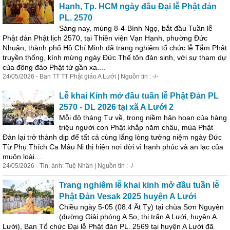
Hạnh, Tp. HCM ngày đầu Đại
lễ
Phật đản
PL. 2570
Sáng nay, mùng 8-4-Bính Ngọ, bắt đầu
Tuần
lễ
Phật đản Phật lịch 2570, tại Thiền viện Vạn Hạnh, phường Đức
Nhuận, thành phố Hồ Chí Minh đã trang nghiêm tổ chức
lễ
Tắm Phật
truyền thống, kính mừng ngày Đức Thế tôn đản sinh, với sự tham dự
của đông đảo Phật tử gần xa....
24/05/2026 - Ban TT TT Phật giáo A Lưới | Nguồn tin : -/-
Lễ
khai Kinh mở đầu
tuần
lễ
Phật Đản PL
2570 - DL 2026 tại xã A Lưới 2
Mỗi độ tháng Tư về, trong niềm hân hoan của hàng
triệu người con Phật khắp năm châu, mùa Phật
Đản lại trở thành dịp để tất cả cùng lắng lòng tưởng niệm ngày Đức
Từ Phụ Thích Ca Mâu Ni thị hiện nơi đời vì hạnh phúc và an lạc của
muôn loài....
24/05/2026 - Tin, ảnh: Tuệ Nhân | Nguồn tin : -/-
Trang nghiêm
lễ
khai kinh mở đầu
tuần
lễ
Phật Đản Vesak 2025 huyện A Lưới
Chiều ngày 5-05 (08.4 Ất Tỵ) tại chùa Sơn Nguyên
(đường Giải phóng A So, thị trấn A Lưới, huyện A
Lưới), Ban Tổ chức Đại
lễ
Phật đản PL. 2569 tại huyện A Lưới đã