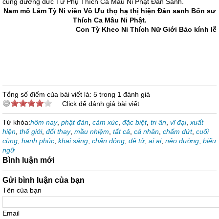
cúng dường đức Từ Phụ Thích Ca Mâu Ni Phật Đản Sanh.
Nam mô Lâm Tỳ Ni viên Vô Ưu thọ hạ thị hiện Đản sanh Bổn sư
Thích Ca Mâu Ni Phật.
Con Tỳ Kheo Ni Thích Nữ Giới Bảo kính lễ
Tổng số điểm của bài viết là: 5 trong 1 đánh giá
Click để đánh giá bài viết
Từ khóa:
hôm nay
,
phật đản
,
cảm xúc
,
đặc biệt
,
tri ân
,
vĩ đại
,
xuất
hiện
,
thế giới
,
đổi thay
,
mầu nhiệm
,
tất cả
,
cá nhân
,
chấm dứt
,
cuối
cùng
,
hạnh phúc
,
khai sáng
,
chấn động
,
đệ tử
,
ai ai
,
nẻo đường
,
biểu
ngữ
Bình luận mới
Gửi bình luận của bạn
Tên của bạn
Email