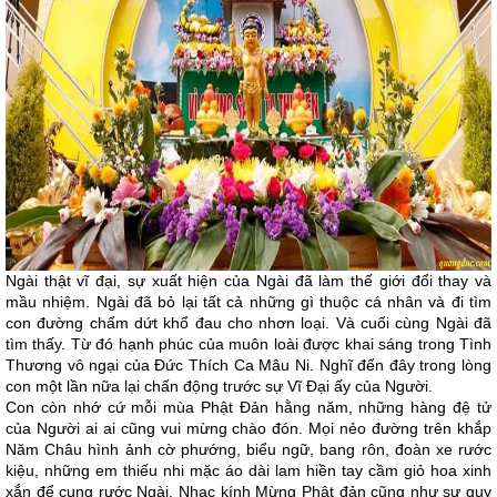
Ngài thật vĩ đại, sự xuất hiện của Ngài đã làm thế giới đổi thay và
mầu nhiệm. Ngài đã bỏ lại tất cả những gì thuộc cá nhân và đi tìm
con đường chấm dứt khổ đau cho nhơn loại. Và cuối cùng Ngài đã
tìm thấy. Từ đó hạnh phúc của muôn loài được khai sáng trong Tình
Thương vô ngại của Đức Thích Ca Mâu Ni. Nghĩ đến đây trong lòng
con một lần nữa lại chấn động trước sự Vĩ Đại ấy của Người.
Con còn nhớ cứ mỗi mùa Phật Đản hằng năm, những hàng đệ tử
của Người ai ai cũng vui mừng chào đón. Mọi nẻo đường trên khắp
Năm Châu hình ảnh cờ phướng, biểu ngữ, bang rôn, đoàn xe rước
kiệu, những em thiếu nhi mặc áo dài lam hiền tay cầm giỏ hoa xinh
xắn để cung rước Ngài. Nhạc kính Mừng Phật đản cũng như sự quy