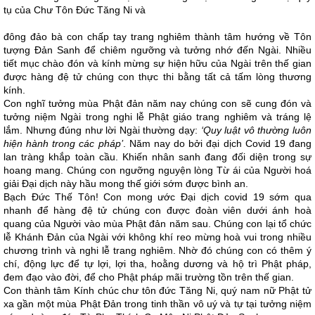
tụ của Chư Tôn Đức Tăng Ni và
đông đảo bà con chấp tay trang nghiêm thành tâm hướng về Tôn
tượng Đản Sanh để chiêm ngưỡng và tưởng nhớ đến Ngài. Nhiều
tiết mục chào đón và kính mừng sự hiện hữu của Ngài trên thế gian
được hàng đệ tử chúng con thực thi bằng tất cả tấm lòng thương
kính.
Con nghĩ tưởng mùa Phật đản năm nay chúng con sẽ cung đón và
tưởng niệm Ngài trong nghi lễ Phật giáo trang nghiêm và tráng lệ
lắm. Nhưng đúng như lời Ngài thường dạy:
‘Quy luật vô thường luôn
hiện hành trong các pháp’
. Năm nay do bởi đại dịch Covid 19 đang
lan tràng khắp toàn cầu. Khiến nhân sanh đang đối diện trong sự
hoang mang. Chúng con ngưỡng nguyện lòng Từ ái của Người hoá
giải Đại dịch này hầu mong thế giới sớm được bình an.
Bạch Đức Thế Tôn! Con mong ước Đại dịch covid 19 sớm qua
nhanh để hàng đệ tử chúng con được đoàn viên dưới ánh hoà
quang của Người vào mùa Phật đản năm sau. Chúng con lại tổ chức
lễ Khánh Đản của Ngài với không khí reo mừng hoà vui trong nhiều
chương trình và nghi lễ trang nghiêm. Nhờ đó chúng con có thêm ý
chí, động lực để tự lợi, lợi tha, hoằng dương và hộ trì Phật pháp,
đem đạo vào đời, để cho Phật pháp mãi trường tồn trên thế gian.
Con thành tâm Kính chúc chư tôn đức Tăng Ni, quý nam nữ Phật tử
xa gần một mùa Phật Đản trong tinh thần vô uý và tự tại tưởng niệm