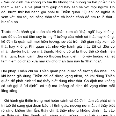
- Nếu có định mà không có tuệ thì không thể buông xả hết phiền não
tham – sân - si và phát tâm giúp đỡ hay san sẻ với mọi người. Do
đó, bước thứ hai hành giả phải tu Thiền quán. “Quán” có nghĩa là
xem xét, tìm tòi, soi sáng thân tâm và hoàn cảnh để tìm ra lẽ thật -
hư của nó.
Trước nhất hành giả quán sát về thân xem có “thật ngã” hay không;
sau đó quán sát tâm suy tư, nghĩ tưởng của mình có thật hay không;
kế đến là quán sát mọi hiện tượng, sự vật trên thế gian này xem có
thật hay không. Khi quán sát như vậy hành giả thấy tất cả đều do
nhân duyên hoà hợp mà thành, không có gì là thực thể cố định nên
thân tâm, hoàn cảnh đều vô thường hoại diệt, nhờ vậy buông xả hết
tâm niệm cố chấp xưa nay khi cho thân tâm này là “thật ngã”.
Hai pháp Thiền chỉ và Thiền quán phải được hỗ tương lẫn nhau, có
khi hành giả dùng Thiền chỉ để dừng vọng niệm, có khi dùng Thiền
quán để phát sinh trí tuệ thấy biết đúng như thật. Có định mà không
có tuệ gọi là “si định”, có tuệ mà không có định thì vọng niệm mãi
lăng xăng.
- Khi hành giả thiền trong mọi hoàn cảnh và đã định tâm và phát sinh
trí tuệ thì sang giai đoạn bảo trì tính giác, nương nơi mắt thì thấy biết
rõ ràng không lầm lẫn, thấy chỉ là thấy nhưng không dính mắc vào
sự thấy nên tâm thanh tịnh, sáng suốt; giống như chiếc gương lâu