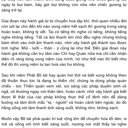
ngày bị bụi bám, bây giờ bụi không còn nữa nên chiếc gương tự
sáng trở lại.
Giai đoạn này hành giả từ từ chuyển hoá tập khí, thói quen nhiều đời
còn sót lại cho đến khi nào vọng niệm hết sạch thì gương trong sáng
hoàn toàn, không tỳ vết. Tai có tiếng thì nghe có tiếng, không tiếng
nghe không tiếng. Tất cả âm thanh lớn nhỏ đều nghe nhưng không
bám dính vào một âm thanh nào, nhờ vậy hành giả thành tựu được
tính nghe. Mũi - lưỡi – thân - ý cũng lại như thế. Đến giai đoạn này
hành giả không cần trụ tâm vào Chỉ hay Quán nữa mà chỉ cần nhận
diện rõ ràng từng vọng niệm của mình, nó như thế nào thì biết như
thế đó thì vọng niệm tự tan hoà vào hư không.
Sau khi niệm Phật Bồ tát hay quán hơi thở và biết vọng không theo
đã thuần thục tức là đang tu thiền chỉ, chúng ta dùng pháp quán
chiếu - tức Thiền quán xem xét, soi sáng các pháp duyên sinh vô
ngã, vô thường ngay nơi thân tâm, hoàn cảnh; nhờ vậy hành giả biết
được lẽ thật của các pháp không thực thể cố định nên dễ dàng
buông xả tâm dính mắc “ta - người” và hoàn cảnh bên ngoài; do đó
hằng sống với tâm thanh tịnh sáng suốt, không nhơ, không sạch.
Muốn vậy Bồ tát phải quán trí tuệ rộng lớn để chuyển hóa tối tăm, si
mê và sống với tính biết sáng suốt, nương nơi mắt thấy tai nghe