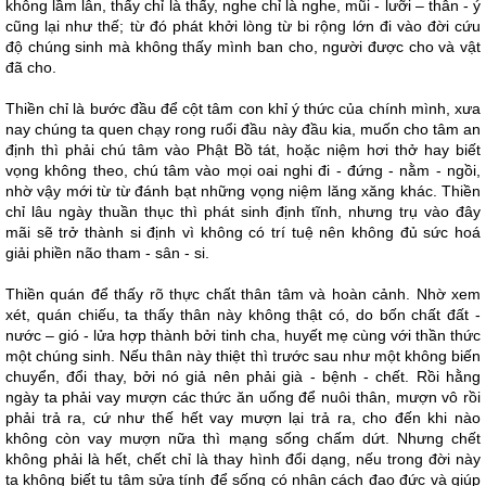
không lầm lẫn, thấy chỉ là thấy, nghe chỉ là nghe, mũi - lưỡi – thân - ý
cũng lại như thế; từ đó phát khởi lòng từ bi rộng lớn đi vào đời cứu
độ chúng sinh mà không thấy mình ban cho, người được cho và vật
đã cho.
Thiền chỉ là bước đầu để cột tâm con khỉ ý thức của chính mình, xưa
nay chúng ta quen chạy rong ruổi đầu này đầu kia, muốn cho tâm an
định thì phải chú tâm vào Phật Bồ tát, hoặc niệm hơi thở hay biết
vọng không theo, chú tâm vào mọi oai nghi đi - đứng - nằm - ngồi,
nhờ vậy mới từ từ đánh bạt những vọng niệm lăng xăng khác. Thiền
chỉ lâu ngày thuần thục thì phát sinh định tĩnh, nhưng trụ vào đây
mãi sẽ trở thành si định vì không có trí tuệ nên không đủ sức hoá
giải phiền não tham - sân - si.
Thiền quán để thấy rõ thực chất thân tâm và hoàn cảnh. Nhờ xem
xét, quán chiếu, ta thấy thân này không thật có, do bốn chất đất -
nước – gió - lửa hợp thành bởi tinh cha, huyết mẹ cùng với thần thức
một chúng sinh. Nếu thân này thiệt thì trước sau như một không biến
chuyển, đổi thay, bởi nó giả nên phải già - bệnh - chết. Rồi hằng
ngày ta phải vay mượn các thức ăn uống để nuôi thân, mượn vô rồi
phải trả ra, cứ như thế hết vay mượn lại trả ra, cho đến khi nào
không còn vay mượn nữa thì mạng sống chấm dứt. Nhưng chết
không phải là hết, chết chỉ là thay hình đổi dạng, nếu trong đời này
ta không biết tu tâm sửa tính để sống có nhân cách đạo đức và giúp