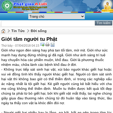
Tin Tức
Đời sống
Giới tâm người tu Phật
Thứ bảy - 07/04/2018 04:15
Giới như ngọn đèn sáng hay phá tan tối tăm, mờ mịt. Giới như sức
mạnh hay dựng đứng những gì đã ngã. Giới như ánh sáng trí tuệ
hay chuyển hóa các phiền muộn, khổ đau. Giới là phương thuốc
nhiệm màu, chữa lành các bệnh khổ đau ở đời.
- Không trực tiếp sát sinh hại vật, xúi bảo người khác giết hại hoặc
vui vẻ đồng tình khi thấy người khác giết hại. Người có tâm sát sinh
hại vật thì không bao giờ có thể thiền định, vì trong các nghiệp xấu
ác nặng nhất là tội giết hại. Kẻ giết người cùng kẻ bất hiếu với cha
mẹ cũng không thể thiền định. Muốn tu thiền được kết quả tốt đẹp
chúng ta phải từ bỏ giết hại, bởi khi giết vật mắt thấy, tai nghe chúng
giãy giụa đau thương nên chủng tử đó huân tập vào tàng thức, lâu
ngày ta thấy con vật la khóc đến đòi nợ.
- Người giết hại nhiều hay lo lắng, sợ hãi, bất an nên trong tâm lúc