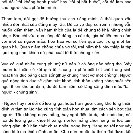
nói dối “tôi không hạnh phúc” hay “tôi bị bắt buộc”, cốt để làm sao
cho người khác phái tin mình.
Tham lam, dối gạt để hưởng thụ cho riêng mình là thói quen xấu
nhiều đời nhất của đấng mày râu. Dù có vợ đẹp con xinh nhưng vẫn
muốn kiếm thêm, vẫn ham thích của lạ để chứng tỏ khả năng chinh
phục. Báo chí vừa qua cũng đã đăng tin các đại gia bỏ tiền mua dâm
với một số người mẫu, hoa hậu với số tiền quá cao trong một lần
quan hệ. Quan niệm chồng chúa vợ tôi, trai năm thê bảy thiếp là tập
tục trọng nam khinh nữ phát xuất từ thời phong kiến.
Vua có quá nhiều cung phi mỹ nữ nên ít có ông nào sống thọ. Vậy
muốn tu thiền có kết quả tốt chúng ta phải biết tiết chế trong sinh
hoạt tình dục bằng cách sốngthuỷ chung “một vợ một chồng”. Người
quá nặng tính dục sẽ giảm sức khoẻ, tinh thần không sáng suốt nên
ngồi thiền khó an định, do đó tâm niệm cứ lăng xăng dính mắc “ta -
người - chúng sinh”.
- Người hay nói dối để lường gạt hoặc hại người cũng khó lòng thiền
định vì tâm tư lúc nào cũng tính toán hơn thua, tìm cách sén bớt của
người. Tâm không ngay thẳng, hay nghĩ điều tà dại như nói dóc, nói
láo để lường gạt, khoe khoang, nói lời mắng chửi nặng nề tức tâm
nóng giận, thù hằn chất chứa nhiều trong lòng. Hạng người như vậy
cũng khó mà thiền định an ổn. Cho nên, muốn tu thiền đạt được kết