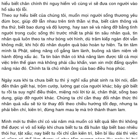
hiểu biết chân chính thì nguy hiểm vô cùng vì sẽ đưa con người vào
hố sâu tội lỗi.
Theo sự hiểu biết của chúng tôi, muốn mọi người sống thương yêu
đùm bọc, giúp đỡ lẫn nhau trên tinh thần vị tha, biết cảm thông và
tha thứ, biết bao dung và độ lượng, hay san sẻ và nâng đỡ bằng tình
người trong cuộc sống thì trước nhất ta phải tin sâu nhân quả, tin
nhân quả luôn theo ta như bóng với hình, dù trăm kiếp ngàn đời vẫn
không mất, khi hội đủ nhân duyên quả báo hoàn tự hiện. Ta tin tâm
mình là Phật, siêng năng cố gắng làm lành, buông xả tâm niệm về
hành động xấu ác. Ta tin bản thân có khả năng làm được tất cả mọi
việc trên thế gian mà không phải cầu khẩn, van xin một đấng quyền
năng nào đó. Chính ta là chủ nhân ông của bao điều hoạ phúc.
Ngày xưa khi ta chưa biết tu thì ý nghĩ xấu phát sinh ra lời nói, dẫn
đến thân giết hại, trộm cướp, lường gạt của người khác; bây giờ biết
tu rồi ta suy nghĩ điều thiện, miệng nói lời từ ái, chân thật, sống bao
dung, giúp đỡ người khác. Chúng ta chỉ cần thay đổi nhận thức thì
nhân quả xấu sẽ từ từ thay đổi theo chiều hướng tốt đẹp, nhưng ta
phải bền chí, kiên trì, đừng ham mau lẹ mà trở thành tham lam.
Mình mới tu thiền chỉ có vài năm mà muốn có kết quả liền thì không
thể được vì vô số kiếp khi chưa biết tu ta đã huân tập biết bao nhiêu
thói hư, tật xấu; nay biết tu rồi chỉ cần kiên trì, bền bỉ lâu dài thì việc