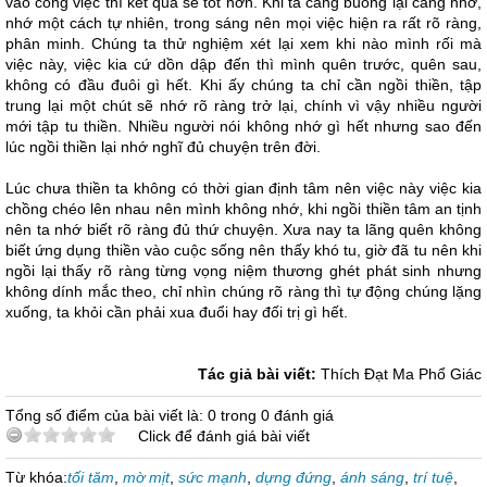
vào công việc thì kết quả sẽ tốt hơn. Khi ta càng buông lại càng nhớ,
nhớ một cách tự nhiên, trong sáng nên mọi việc hiện ra rất rõ ràng,
phân minh. Chúng ta thử nghiệm xét lại xem khi nào mình rối mà
việc này, việc kia cứ dồn dập đến thì mình quên trước, quên sau,
không có đầu đuôi gì hết. Khi ấy chúng ta chỉ cần ngồi thiền, tập
trung lại một chút sẽ nhớ rõ ràng trở lại, chính vì vậy nhiều người
mới tập tu thiền. Nhiều người nói không nhớ gì hết nhưng sao đến
lúc ngồi thiền lại nhớ nghĩ đủ chuyện trên đời.
Lúc chưa thiền ta không có thời gian định tâm nên việc này việc kia
chồng chéo lên nhau nên mình không nhớ, khi ngồi thiền tâm an tịnh
nên ta nhớ biết rõ ràng đủ thứ chuyện. Xưa nay ta lãng quên không
biết ứng dụng thiền vào cuộc sống nên thấy khó tu, giờ đã tu nên khi
ngồi lại thấy rõ ràng từng vọng niệm thương ghét phát sinh nhưng
không dính mắc theo, chỉ nhìn chúng rõ ràng thì tự động chúng lặng
xuống, ta khỏi cần phải xua đuổi hay đối trị gì hết.
Tác giả bài viết:
Thích Đạt Ma Phổ Giác
Tổng số điểm của bài viết là: 0 trong 0 đánh giá
Click để đánh giá bài viết
Từ khóa:
tối tăm
,
mờ mịt
,
sức mạnh
,
dựng đứng
,
ánh sáng
,
trí tuệ
,