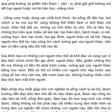
quả phải buông xả phiền não tham – sân - si, phải giữ giới không nói
dối hại người hoặc nói lời hằn học, mắng chửi.
- Uống rượu hoặc dùng các chất kích thích, ăn uống đồ độc hại, hút
chích xì ke ma tuý thì càng không thể thiền định vì tinh thần mê
muội, thân thể bất an, không có tinh thần tự chủ. Khi ta tiêu thụ
những thứ trên quá nhiều sẽ làm tàn hại thân tâm, bệnh hoạn, si mê,
cuồng loạn; làm hại mình, hại gia đình, người thân và xã hội. Hạng
người như thế lúc nào cũng tìm cách lường gạt của người khác, nếu
làm có tiền cũng tiêu tốn hết vào đó.
Gia đình nào có những con người như thế sẽ khổ đau vô cùng cực vì
làm khổ chính mình lẫn gia đình, người thân. Nếu ghiền những thứ
đó mà không có tiền thì phải trộm cướp, lường gạt của người khác
bằng mọi cách. Một xã hội có nhiều con người như vậy trước sau
cũng sẽ tan nhà nát cửa, đất nước loạn lạc, khủng hoảng nhân cách
đạo đức làm mất tính người.
Biện pháp duy nhất giúp cho con nghiện là sống cách ly xã hội, được
hướng dẫn đạo đức tâm linh để tin sâu nhân quả, được tạo công ăn
việc làm tại chỗ, sống đơn giản, đạm bạc thì họa may mới cứu chữa
được; bằng không xã hội phải xây cất nhiều trung tâm thần kinh và
trung tâm cai nghiện để chứa những con người này, dần hồi nhà tù