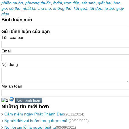
phiền muộn
,
phương thuốc
,
ở đời
,
trực tiếp
,
sát sinh
,
giết hại
,
bao
giờ
,
có thể
,
nhất là
,
cha mẹ
,
không thể
,
kết quả
,
tốt đẹp
,
từ bỏ
,
giãy
giụa
Bình luận mới
Gửi bình luận của bạn
Tên của bạn
Email
Nội dung
Mã an toàn
Những tin mới hơn
Cảm niệm ngày Phật Thành Đạo
(28/12/2024)
Người đời vui buồn trong được mất
(20/09/2022)
Nói lời xin lỗi là người biết tu
(03/06/2021)