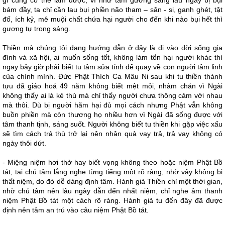
gì cũng có thể làm được; ví như tấm gương sáng lâu ngày bị bụi
bám đầy, ta chỉ cần lau bụi phiền não tham – sân - si, ganh ghét, tật
đố, ích kỷ, mê muội chất chứa hại người cho đến khi nào bụi hết thì
gương tự trong sáng.
Thiền mà chúng tôi đang hướng dẫn ở đây là đi vào đời sống gia
đình và xã hội, ai muốn sống tốt, không làm tổn hại người khác thì
ngay bây giờ phải biết tu tâm sửa tính để quay về con người tâm linh
của chính mình. Đức Phật Thích Ca Mâu Ni sau khi tu thiền thành
tựu đã giáo hoá 49 năm không biết mệt mỏi, nhàm chán vì Ngài
không thấy ai là kẻ thù mà chỉ thấy người chưa thông cảm với nhau
mà thôi. Dù bị người hãm hại đủ mọi cách nhưng Phật vẫn không
buồn phiền mà còn thương họ nhiều hơn vì Ngài đã sống được với
tâm thanh tịnh, sáng suốt. Người không biết tu thiền khi gặp việc xấu
sẽ tìm cách trả thù trở lại nên nhân quả vay trả, trả vay không có
ngày thôi dứt.
- Miệng niệm hơi thở hay biết vọng không theo hoặc niệm Phật Bồ
tát, tai chú tâm lắng nghe từng tiếng một rõ ràng, nhờ vậy không bị
thất niệm, do đó dễ dàng định tâm. Hành giả Thiền chỉ một thời gian,
nhờ chú tâm nên lâu ngày dẫn đến nhất niệm, chỉ nghe âm thanh
niệm Phật Bồ tát một cách rõ ràng. Hành giả tu đến đây đã được
định nên tâm an trú vào câu niệm Phật Bồ tát.