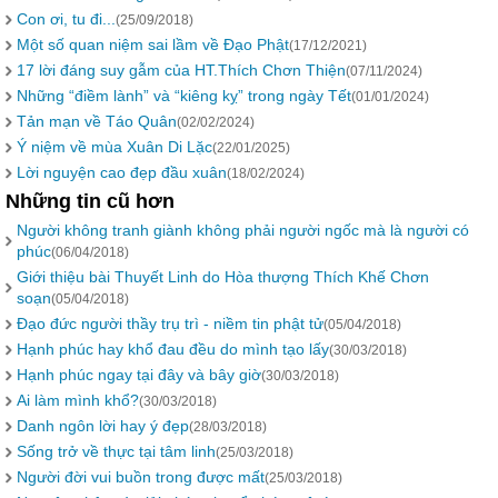
Con ơi, tu đi...
(25/09/2018)
Một số quan niệm sai lầm về Đạo Phật
(17/12/2021)
17 lời đáng suy gẫm của HT.Thích Chơn Thiện
(07/11/2024)
Những “điềm lành” và “kiêng kỵ” trong ngày Tết
(01/01/2024)
Tản mạn về Táo Quân
(02/02/2024)
Ý niệm về mùa Xuân Di Lặc
(22/01/2025)
Lời nguyện cao đẹp đầu xuân
(18/02/2024)
Những tin cũ hơn
Người không tranh giành không phải người ngốc mà là người có
phúc
(06/04/2018)
Giới thiệu bài Thuyết Linh do Hòa thượng Thích Khế Chơn
soạn
(05/04/2018)
Đạo đức người thầy trụ trì - niềm tin phật tử
(05/04/2018)
Hạnh phúc hay khổ đau đều do mình tạo lấy
(30/03/2018)
Hạnh phúc ngay tại đây và bây giờ
(30/03/2018)
Ai làm mình khổ?
(30/03/2018)
Danh ngôn lời hay ý đẹp
(28/03/2018)
Sống trở về thực tại tâm linh
(25/03/2018)
Người đời vui buồn trong được mất
(25/03/2018)