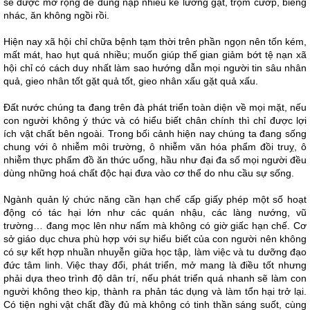
sẽ được mở rộng để dung nạp nhiều kẻ lường gạt, trộm cướp, biếng
nhác, ăn không ngồi rồi.
Hiện nay xã hội chỉ chữa bệnh tạm thời trên phần ngọn nên tốn kém,
mất mát, hao hụt quá nhiều; muốn giúp thế gian giảm bớt tệ nạn xã
hội chỉ có cách duy nhất làm sao hướng dẫn mọi người tin sâu nhân
quả, gieo nhân tốt gặt quả tốt, gieo nhân xấu gặt quả xấu.
Đất nước chúng ta đang trên đà phát triển toàn diện về mọi mặt, nếu
con người không ý thức và có hiểu biết chân chính thì chỉ được lợi
ích vật chất bên ngoài. Trong bối cảnh hiện nay chúng ta đang sống
chung với ô nhiễm môi trường, ô nhiễm văn hóa phẩm đồi truỵ, ô
nhiễm thực phẩm đồ ăn thức uống, hầu như đại đa số mọi người đều
dùng những hoá chất độc hại đưa vào cơ thể do nhu cầu sự sống.
Ngành quản lý chức năng cần hạn chế cấp giấy phép một số hoạt
động có tác hại lớn như các quán nhậu, các làng nướng, vũ
trường… đang mọc lên như nấm mà không có giờ giấc hạn chế. Cơ
sở giáo dục chưa phù hợp với sự hiểu biết của con người nên không
có sự kết hợp nhuần nhuyễn giữa học tập, làm việc và tu dưỡng đạo
đức tâm linh. Việc thay đổi, phát triển, mở mang là điều tốt nhưng
phải dựa theo trình độ dân trí, nếu phát triển quá nhanh sẽ làm con
người không theo kịp, thành ra phản tác dụng và làm tổn hại trở lại.
Có tiện nghi vật chất đầy đủ mà không có tinh thần sáng suốt, cùng