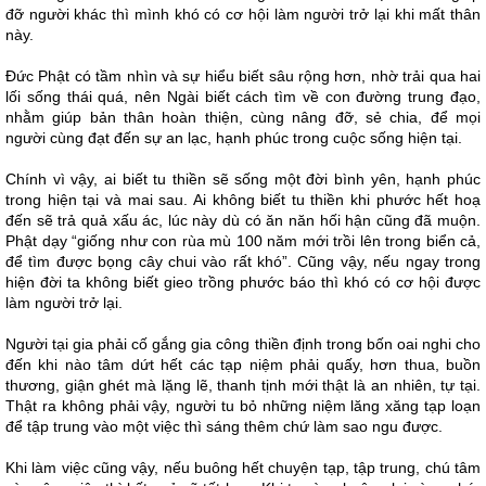
đỡ người khác thì mình khó có cơ hội làm người trở lại khi mất thân
này.
Đức Phật có tầm nhìn và sự hiểu biết sâu rộng hơn, nhờ trải qua hai
lối sống thái quá, nên Ngài biết cách tìm về con đường trung đạo,
nhằm giúp bản thân hoàn thiện, cùng nâng đỡ, sẻ chia, để mọi
người cùng đạt đến sự an lạc, hạnh phúc trong cuộc sống hiện tại.
Chính vì vậy, ai biết tu thiền sẽ sống một đời bình yên, hạnh phúc
trong hiện tại và mai sau. Ai không biết tu thiền khi phước hết hoạ
đến sẽ trả quả xấu ác, lúc này dù có ăn năn hối hận cũng đã muộn.
Phật dạy “giống như con rùa mù 100 năm mới trồi lên trong biển cả,
để tìm được bọng cây chui vào rất khó”. Cũng vậy, nếu ngay trong
hiện đời ta không biết gieo trồng phước báo thì khó có cơ hội được
làm người trở lại.
Người tại gia phải cố gắng gia công thiền định trong bốn oai nghi cho
đến khi nào tâm dứt hết các tạp niệm phải quấy, hơn thua, buồn
thương, giận ghét mà lặng lẽ, thanh tịnh mới thật là an nhiên, tự tại.
Thật ra không phải vậy, người tu bỏ những niệm lăng xăng tạp loạn
để tập trung vào một việc thì sáng thêm chứ làm sao ngu được.
Khi làm việc cũng vậy, nếu buông hết chuyện tạp, tập trung, chú tâm