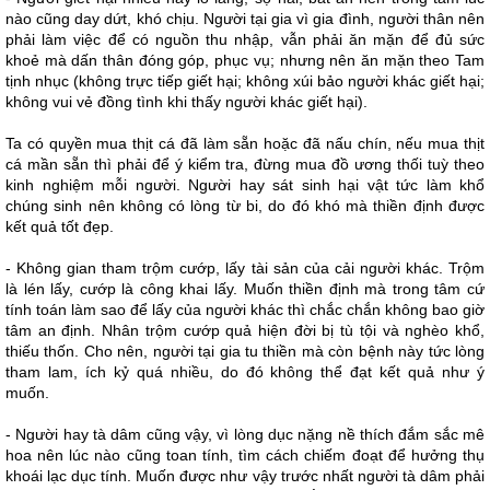
nào cũng day dứt, khó chịu. Người tại gia vì gia đình, người thân nên
phải làm việc để có nguồn thu nhập, vẫn phải ăn mặn để đủ sức
khoẻ mà dấn thân đóng góp, phục vụ; nhưng nên ăn mặn theo Tam
tịnh nhục (không trực tiếp giết hại; không xúi bảo người khác giết hại;
không vui vẻ đồng tình khi thấy người khác giết hại).
Ta có quyền mua thịt cá đã làm sẵn hoặc đã nấu chín, nếu mua thịt
cá mần sẵn thì phải để ý kiểm tra, đừng mua đồ ương thối tuỳ theo
kinh nghiệm mỗi người. Người hay sát sinh hại vật tức làm khổ
chúng sinh nên không có lòng từ bi, do đó khó mà thiền định được
kết quả tốt đẹp.
- Không gian tham trộm cướp, lấy tài sản của cải người khác. Trộm
là lén lấy, cướp là công khai lấy. Muốn thiền định mà trong tâm cứ
tính toán làm sao để lấy của người khác thì chắc chắn không bao giờ
tâm an định. Nhân trộm cướp quả hiện đời bị tù tội và nghèo khổ,
thiếu thốn. Cho nên, người tại gia tu thiền mà còn bệnh này tức lòng
tham lam, ích kỷ quá nhiều, do đó không thể đạt kết quả như ý
muốn.
- Người hay tà dâm cũng vậy, vì lòng dục nặng nề thích đắm sắc mê
hoa nên lúc nào cũng toan tính, tìm cách chiếm đoạt để hưởng thụ
khoái lạc dục tính. Muốn được như vậy trước nhất người tà dâm phải