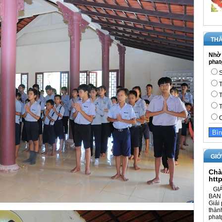
THĂ
Nhờ 
phat
S
T
T
T
C
GIỚ
Chà
htt
GIÁ
BAN 
Giải 
thàn
phat