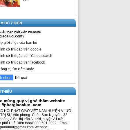
M DÒ Ý KIẾN
đâu bạn biết đến website
giaoaluoi.com?
ự giới thiệu của bạn bè
ình cờ tìm gặp trên google
ình cờ tìm gặp trên Yahoo search
ình cờ tìm gặp trên facebook
ông cụ tìm kiếm khác
Kết quả
I THIỆU
o mừng quý vị ghé thăm website
p://phatgiaoaluoi.com
O HỘI PHẬT GIÁO VIỆT NAM HUYỆN A LƯỚI
TRỊ SỰ Văn phòng: Chùa Sơn Nguyên, 32
phóng A So, thị trấn A Lưới, huyện A Lưới,
h phố Huế Điện thoại: 090 501 2992 - Email:
giaoaluoi@gmail.com Website: