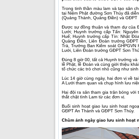
Trong tinh thần màu lam và tạo sân c
tại Niệm Phật đường Sơn Thủy đã diễn
(Quảng Thành, Quảng Điền) và GĐPT S
Được sự đồng thuận và tham dự của
Lưới; Huynh trưởng cấp Tấn: Nguyê
Huế; Huynh trưởng cấp Tín: Nhật Đ
Quảng Điền, Liên Đoàn trưởng GĐPT
Trà, Trưởng Ban Kiểm soát GHPGVN 
Lưới, Liên Đoàn trưởng GĐPT Sơn Thủy
Đúng 8 giờ 00, tất cả Huynh trưởng và
lễ Phật, lễ Đoàn và cùng giới thiệu khá
tổ chức các trò chơi nhỏ cũng như sinh
Lúc 14 giờ cùng ngày, hai đơn vị về t
A Lưới tham quan và chụp hình lưu niệ
Hai đội ra sân tham gia trận bóng với
thắt chặt tình Lam từ các đơn vị.
Buổi sinh hoạt giao lưu sinh hoạt ngo
GĐPT An Thành và GĐPT Sơn Thủy.
Chùm ảnh ngày giao lưu sinh hoạt 