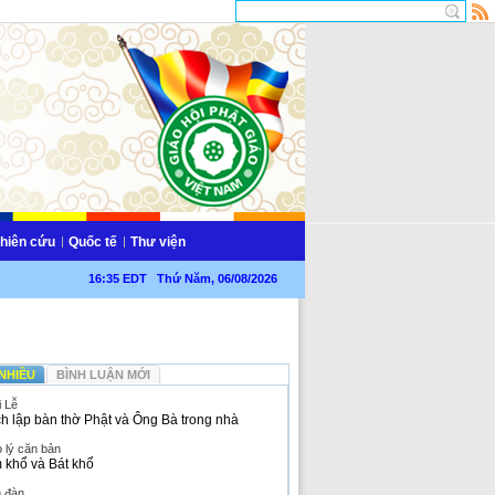
hiên cứu
Quốc tế
Thư viện
16:35 EDT Thứ Năm, 06/08/2026
NHIỀU
BÌNH LUẬN MỚI
i Lễ
h lập bàn thờ Phật và Ông Bà trong nhà
 lý căn bản
 khổ và Bát khổ
n đàn