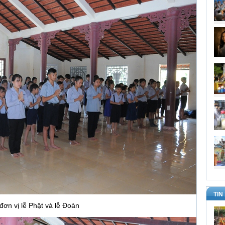
TIN
đơn vị lễ Phật và lễ Đoàn