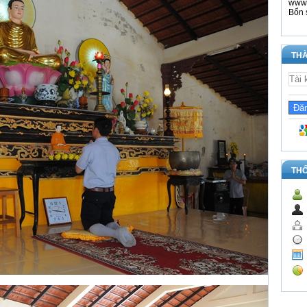
www.
Bổn 
THÀ
TH