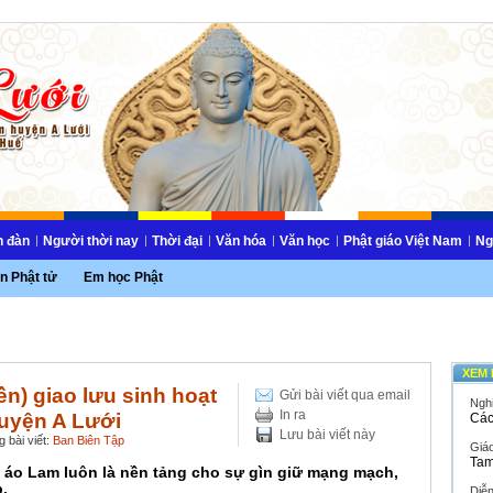
n đàn
Người thời nay
Thời đại
Văn hóa
Văn học
Phật giáo Việt Nam
Ng
n Phật tử
Em học Phật
XEM 
) giao lưu sinh hoạt
Gửi bài viết qua email
Ngh
In ra
uyện A Lưới
Các
Lưu bài viết này
 bài viết:
Ban Biên Tập
Giáo
Tam
 áo Lam luôn là nền tảng cho sự gìn giữ mạng mạch,
.
Diễ