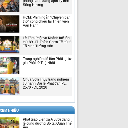
phóng sanh đăng định kỳ trên
Sông Hương
HCM: Phim ngắn "Chuyện bàn
thờ" công chiếu tại Thiền viện
Vạn Hanh
Lễ Tắm Phật và Khánh tuế lần
thứ 89 HT. Thích Chơn Tế trú trì
Tổ đình Tường Vân
Trang nghiêm lễ tắm Phật tại tư
gia Phật tử Tuệ Nhật
Chùa Sơn Thủy trang nghiêm
cử hành Đại lễ Phật đản PL.
2570 - DL.2026
 XEM NHIỀU
Phật giáo Liên xã A Lưới dâng
lễ cúng dường Bồ tát Quán Thế
Âm