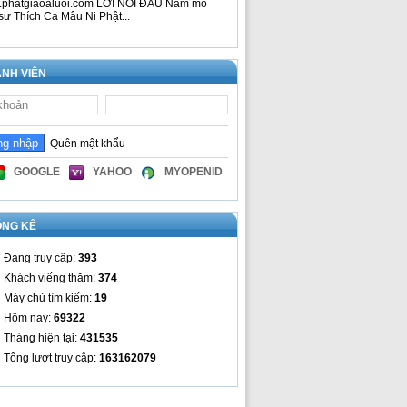
phatgiaoaluoi.com LỜI NÓI ĐẦU Nam mô
sư Thích Ca Mâu Ni Phật...
NH VIÊN
Quên mật khẩu
GOOGLE
YAHOO
MYOPENID
ỐNG KÊ
Đang truy cập:
393
Khách viếng thăm:
374
Máy chủ tìm kiếm:
19
Hôm nay:
69322
Tháng hiện tại:
431535
Tổng lượt truy cập:
163162079