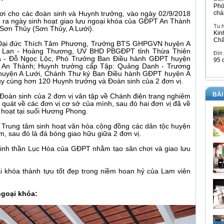
Phó
chá
hơi cho các đoàn sinh và Huynh trưởng, vào ngày 02/9/2018
 ra ngày sinh hoạt giao lưu ngoại khóa của GĐPT An Thành
Tu 
ơn Thủy (Sơn Thủy, A Lưới).
Kin
Ch
 Đại đức Thích Tâm Phương, Trưởng BTS GHPGVN huyện A
n Lan - Hoàng Thương, UV BHD PBGĐPT tỉnh Thừa Thiên
Đời
óa - Đỗ Ngọc Lộc, Phó Trưởng Ban Điều hành GĐPT huyện
95 
 An Thành; Huynh trưởng cấp Tập: Quảng Danh - Trương
huyện A Lưới, Chánh Thư ký Ban Điều hành GĐPT huyện A
 cùng hơn 120 Huynh trưởng và Đoàn sinh của 2 đơn vị.
BÀI
 Đoàn sinh của 2 đơn vị vân tập về Chánh điện trang nghiêm
i quát về các đơn vị cơ sở của mình, sau đó hai đơn vị đã về
 hoạt tại suối Hương Phong.
ại Trung tâm sinh hoạt văn hóa cộng đồng các dân tộc huyện
m, sau đó là đá bóng giao hữu giữa 2 đơn vị.
 tinh thần Lục Hòa của GĐPT nhằm tạo sân chơi và giao lưu
ại khóa thành tựu tốt đẹp trong niềm hoan hỷ của Lam viên
ngoại khóa: