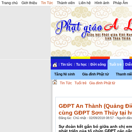
Trang chủ
Giới thiệu
Tin Tức
Thành viên
Liên hệ
Hình ảnh
Pháp Âm
Tin tức
Tu học
Đời sống
Tuổi trẻ
Diễ
Tăng Ni sinh
Gia đình Phật tử
Thanh niê
Tin Tức
Tuổi trẻ
Gia đình Phật tử
GĐPT An Thành (Quảng Điền
cùng GĐPT Sơn Thủy tại h
Đăng lúc: Chủ nhật - 02/09/2018 08:57 - Người đăng
Sự đoàn kết gắn bó giữa anh chị em
phát triển của tổ chức GĐPT các cấp