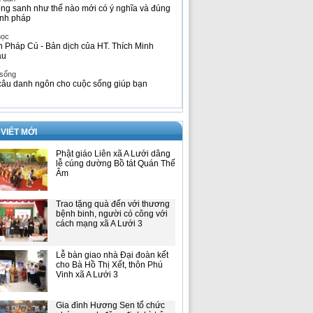
ng sanh như thế nào mới có ý nghĩa và đúng
nh pháp
học
h Pháp Cú - Bản dịch của HT. Thích Minh
âu
 sống
câu danh ngôn cho cuộc sống giúp bạn
 VIẾT MỚI
Phật giáo Liên xã A Lưới dâng
lễ cúng dường Bồ tát Quán Thế
Âm
Trao tặng quà đến với thương
bệnh binh, người có công với
cách mạng xã A Lưới 3
Lễ bàn giao nhà Đại đoàn kết
cho Bà Hồ Thị Xết, thôn Phú
Vinh xã A Lưới 3
Gia đình Hương Sen tổ chức