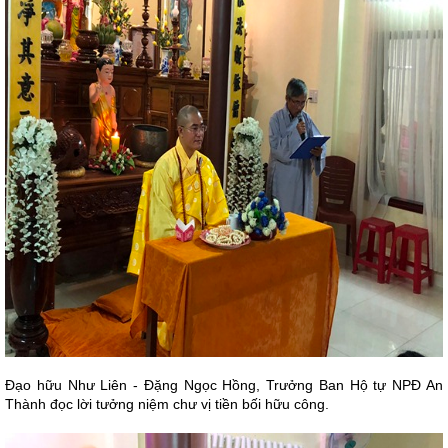
Đạo hữu Như Liên - Đặng Ngọc Hồng, Trưởng Ban Hộ tự NPĐ An
Thành đọc lời tưởng niệm chư vị tiền bối hữu công.