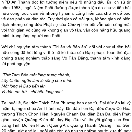
NPĐ An Thành đọc lời tưởng niệm nêu rõ những dấu ấn lịch sử từ
năm 1958, ngôi Niệm Phật đường được thành lập do chư vị tiền bối
hữu công, xúc cảm về những hy sinh, cống hiến của chư vị để bảo
vệ đạo pháp và dân tộc. Tuy thời gian có trôi qua, không gian có biến
dịch nhưng công đức Phật sự của Chư vị tiền bối vẫn còn sống mãi
với thời gian vô cùng và không gian vô tận, vẫn còn hằng hữu quang
minh trong lòng người con Phật.
Với chí nguyện tâm thành “Tri ân và Báo ân” đối với chư vị tiền bối
hữu công đã hết lòng vì thế hệ kế thừa của Đạo pháp. Toàn thể đjai
chúng trang nghiêm thắp sáng Vô Tận Đăng, thành tâm kính dâng
lời phát nguyện:
“Thờ Tam Bảo một lòng trung chánh,
Lấy Châm ngôn làm lẽ sống cho mình.
Một lòng vì Đạo tiến lên,
Vì đàn em trẻ - chí bền lòng son”.
Tại buổi lễ, Đại đức Thích Tâm Phương ban đạo từ, Đại đức ôn lại kỷ
niệm tại ngôi chùa An Thành này, lần đầu tiên Đại đức được Cố Hòa
thượng Thích Chơn Hiền, Nguyên Chánh Đại diện Ban Đại diện Phật
giáo huyện Quảng Điền đã dạy Đại đức về thuyết giảng cho Đạo
tràng Tịnh Độ liên khuôn Quảng An, Quảng Thành, Quảng Thọ. Gần
20 năm, giờ ghé lại, ngôi vẫn còn đó nhưng những người xưa thì nay