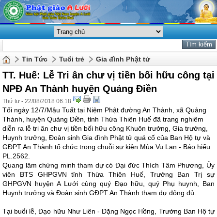
Tin Tức
Tuổi trẻ
Gia đình Phật tử
TT. Huế: Lễ Tri ân chư vị tiền bối hữu công tại
NPĐ An Thành huyện Quảng Điền
Thứ tư - 22/08/2018 06:18
Tối ngày 12/7/Mậu Tuất tại Niệm Phật đường An Thành, xã Quảng
Thành, huyện Quảng Điền, tỉnh Thừa Thiên Huế đã trang nghiêm
diễn ra lễ tri ân chư vị tiền bối hữu công Khuôn trưởng, Gia trưởng,
Huynh trưởng, Đoàn sinh Gia đình Phật tử quá cố của Ban Hộ tự và
GĐPT An Thành tổ chức trong chuỗi sự kiện Mùa Vu Lan - Báo hiếu
PL.2562.
Quang lâm chứng minh tham dự có Đại đức Thích Tâm Phương, Ủy
viên BTS GHPGVN tỉnh Thừa Thiên Huế, Trưởng Ban Trị sự
GHPGVN huyện A Lưới cùng quý Đạo hữu, quý Phụ huynh, Ban
Huynh trưởng và Đoàn sinh GĐPT An Thành tham dự đông đủ.
Tại buổi lễ, Đạo hữu Như Liên - Đặng Ngọc Hồng, Trưởng Ban Hộ tự