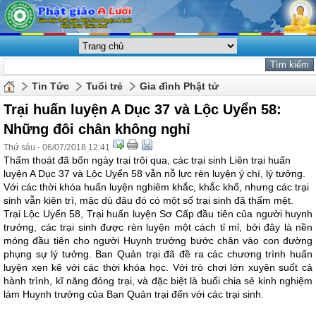
Tin Tức
Tuổi trẻ
Gia đình Phật tử
Trại huấn luyện A Dục 37 và Lộc Uyển 58:
Những đôi chân không nghỉ
Thứ sáu - 06/07/2018 12:41
Thấm thoát đã bốn ngày trại trôi qua, các trại sinh Liên trại huấn
luyện A Dục 37 và Lộc Uyển 58 vẫn nỗ lực rèn luyện ý chí, lý tưởng.
Với các thời khóa huấn luyện nghiêm khắc, khắc khổ, nhưng các trại
sinh vẫn kiên trì, mặc dù đâu đó có một số trại sinh đã thấm mệt.
Trại Lộc Uyển 58, Trại huấn luyện Sơ Cấp đầu tiên của người huynh
trưởng, các trại sinh được rèn luyện một cách tỉ mỉ, bởi đây là nền
móng đầu tiên cho người Huynh trưởng bước chân vào con đường
phụng sự lý tưởng. Ban Quản trại đã đề ra các chương trình huấn
luyện xen kẽ với các thời khóa học. Với trò chơi lớn xuyên suốt cả
hành trình, kĩ năng đóng trại, và đặc biệt là buổi chia sẻ kinh nghiệm
làm Huynh trưởng của Ban Quản trại đến với các trại sinh.