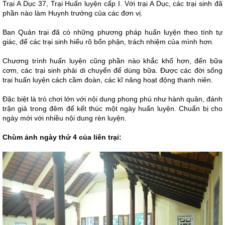
Trại A Dục 37, Trại Huấn luyện cấp I. Với trại A Dục, các trại sinh đã
phần nào làm Huynh trưởng của các đơn vị.
Ban Quản trại đã có những phương pháp huấn luyện theo tính tự
giác, để các trại sinh hiểu rõ bổn phận, trách nhiệm của mình hơn.
Chương trình huấn luyện cũng phần nào khắc khổ hơn, đến bữa
cơm, các trại sinh phải di chuyển để dùng bữa. Được các đời sống
trại huấn luyện cách cầm đoàn, các kĩ năng hoạt động thanh niên.
Đặc biệt là trò chơi lớn với nội dung phong phú như hành quân, đánh
trận giả trong đêm để kết thúc một ngày huấn luyện. Chuẩn bị cho
ngày mới với nhiều nội dung rèn luyện.
Chùm ảnh ngày thứ 4 của liên trại: