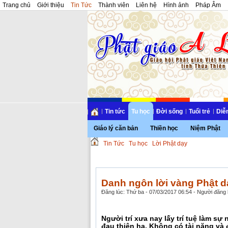
Trang chủ
Giới thiệu
Tin Tức
Thành viên
Liên hệ
Hình ảnh
Pháp Âm
Tin tức
Tu học
Đời sống
Tuổi trẻ
Diễ
Giáo lý căn bản
Thiền học
Niệm Phật
Tin Tức
Tu học
Lời Phật dạy
Danh ngôn lời vàng Phật dạ
Đăng lúc: Thứ ba - 07/03/2017 06:54 - Người đăng b
Người trí xưa nay lấy trí tuệ làm s
đau thiên hạ. Không có tài năng và 