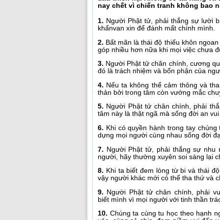
nay chết vì chiến tranh không bao n
1.
Người Phật tử, phải thắng sự lười 
khẩnvan xin để đánh mất chính mình.
2.
Bất mãn là thái độ thiếu khôn ngoan 
góp nhiều hơn nữa khi mọi việc chưa 
3.
Người Phật tử chân chính, cương quyế
đó là trách nhiệm và bổn phận của ngườ
4.
Nếu ta không thể cảm thông và tha 
thản bởi trong tâm còn vướng mắc chu
5.
Người Phật tử chân chính, phải thắ
tâm này là thật ngã mà sống đời an vui 
6.
Khi có quyền hành trong tay chúng t
dựng mọi người cùng nhau sống đời đạo
7.
Người Phật tử, phải thắng sự nhu 
người, hãy thường xuyên soi sáng lại 
8.
Khi ta biết đem lòng từ bi và thái 
vậy người khác mới có thể tha thứ và
9.
Người Phật tử chân chính, phải vư
biết mình vì mọi người với tinh thần tr
10.
Chúng ta cùng tu học theo hạnh n