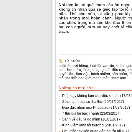
Nói tóm lại, ai quá tham cầu ăn ngon
không tin nhân quả sẽ gieo tạo tội lỗ
não. Thế cho nên, ai cũng phải lấy
nhàn trong mọi hoàn cảnh. Người trí
cao chức trọng mà làm khổ đau thiên
hại con người, xưa và nay chết vì ch
trách.
TỪ KHÓA:
phật tử
,
lười biếng
,
thái độ
,
van xin
,
khôn ngo
suốt
,
hơn nữa
,
tốt đẹp
,
trạng thái
,
tiêu cực
,
cư
quyết tâm
,
làm việc
,
trách nhiệm
,
bổn phận
,
từ
thể
,
tha thứ
,
bao giờ
,
thanh thản
,
tham lam
Những tin mới hơn
Phật dạy không làm các việc xấu ác
(17/03
Sức mạnh của sự tha thứ
(20/03/2017)
Đạo đức nhân quả Phật giáo
(21/03/2017)
7 thứ gia tài bậc Thánh
(23/03/2017)
Sanh về đâu là do mình
(16/03/2017)
Kinh điềm lành tối thượng
(28/11/2017)
Lời Phật dạy liên quan đến người nữ
(07/0