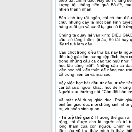
theo Bát chính đạo. Này bốn chúng đệ 
lượng tội, thẳng tiến quả Bồ-đề, m
nhiên thanh nhàn.
Bản kinh tuy rất ngắn, chỉ có tám điề
chữ, nhưng đây là một bản kinh tuyệt
hàng xuất gia và cư sĩ tại gia có thể ứn
Chúng ta quay lại văn kinh: ĐIỀU GI
cầu, sẽ tăng thêm tội ác, Bồ-tát hay 
lấy trí tuệ làm đầu.
Câu chót trong điều thứ ba này là người
đến tuệ giác làm sự nghiệp đích thực c
trong những câu ca dao tục ngữ như: “
học lâu cũng biết”. Những câu ca da
việc học hỏi kiến thức để nâng cao trìn
tốt trong hiện tại và mai sau.
Vậy việc học bắt đầu từ đâu, trước tiê
cái tốt của người khác; học để không
Người xưa thường nói: “Còn đôi bàn tay 
Về mặt nội dung giáo dục, Phật giá
binhằm giáo dục mọi chúng sinh những 
trụ và nhân sinh quan.
- Trí tuệ thế gian:
Thường thế gian ai t
rộng, thì được cho là người có trí 
lòng tham của con người. Chính vì
tâm của vũ trụ, thấy mình là thầy t