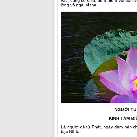
vác, cùng sẻ chia, đem niềm vui đến v
lòng vô ngã, vị tha.
NGƯỜI TU
KINH TÁM ĐI
Là người đệ tử Phật, ngày đêm nên chí
bậc Bồ-tát.