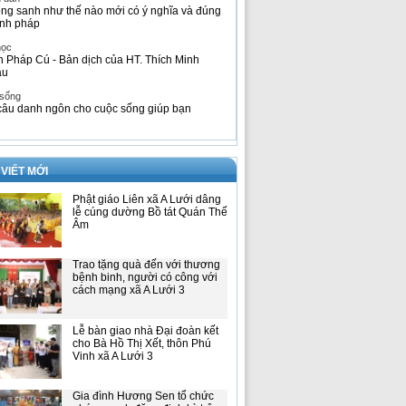
ng sanh như thế nào mới có ý nghĩa và đúng
nh pháp
học
h Pháp Cú - Bản dịch của HT. Thích Minh
âu
 sống
câu danh ngôn cho cuộc sống giúp bạn
 VIẾT MỚI
Phật giáo Liên xã A Lưới dâng
lễ cúng dường Bồ tát Quán Thế
Âm
Trao tặng quà đến với thương
bệnh binh, người có công với
cách mạng xã A Lưới 3
Lễ bàn giao nhà Đại đoàn kết
cho Bà Hồ Thị Xết, thôn Phú
Vinh xã A Lưới 3
Gia đình Hương Sen tổ chức