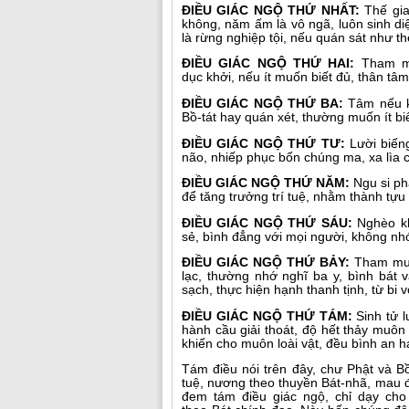
ĐIỀU GIÁC NGỘ THỨ NHẤT:
Thế gia
không, năm ấm là vô ngã, luôn sinh diệ
là rừng nghiệp tội, nếu quán sát như thế
ĐIỀU GIÁC NGỘ THỨ HAI:
Tham m
dục khởi, nếu ít muốn biết đủ, thân tâ
ĐIỀU GIÁC NGỘ THỨ BA:
Tâm nếu kh
Bồ-tát hay quán xét, thường muốn ít biế
ĐIỀU GIÁC NGỘ THỨ TƯ:
Lười biếng
não, nhiếp phục bốn chúng ma, xa lìa c
ĐIỀU GIÁC NGỘ THỨ NĂM:
Ngu si ph
để tăng trưởng trí tuệ, nhằm thành tựu 
ĐIỀU GIÁC NGỘ THỨ SÁU:
Nghèo khổ
sẻ, bình đẳng với mọi người, không nh
ĐIỀU GIÁC NGỘ THỨ BẢY:
Tham muốn
lạc, thường nhớ nghĩ ba y, bình bát 
sạch, thực hiện hạnh thanh tịnh, từ bi v
ĐIỀU GIÁC NGỘ THỨ TÁM:
Sinh tử 
hành cầu giải thoát, độ hết thảy muôn
khiến cho muôn loài vật, đều bình an 
Tám điều nói trên đây, chư Phật và Bồ-t
tuệ, nương theo thuyền Bát-nhã, mau đến
đem tám điều giác ngộ, chỉ dạy cho 