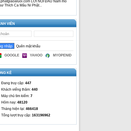
phatgiaoaluoi.com LỜI NÓI ĐẦU Nam mô
sư Thích Ca Mâu Ni Phật...
NH VIÊN
Quên mật khẩu
GOOGLE
YAHOO
MYOPENID
ỐNG KÊ
Đang truy cập:
447
Khách viếng thăm:
440
Máy chủ tìm kiếm:
7
Hôm nay:
48120
Tháng hiện tại:
466418
Tổng lượt truy cập:
163196962