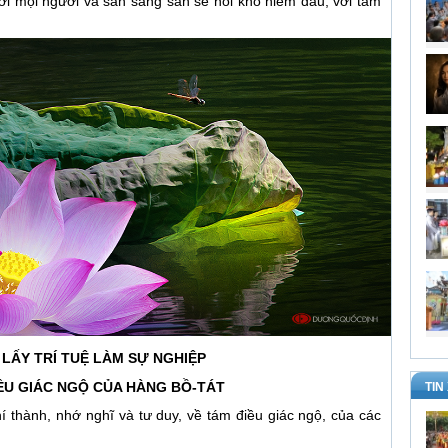
ới mọi người và sẵn sàng san sẻ nỗi khổ niềm đau, với tấm
 LẤY TRÍ TUỆ LÀM SỰ NGHIỆP
ỀU GIÁC NGỘ CỦA HÀNG BỒ-TÁT
TIN
 thành, nhớ nghĩ và tư duy, về tám điều giác ngộ, của các