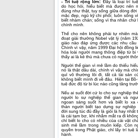
- Trí tuệ rộng lớn:
Đây là loại trí tu
do học hỏi, hiểu biết mà được nên nói
đúng như thật, tuy sống giữa dòng đời
mặc đẹp, ngủ kỹ chi phối; luôn sống v
biết nhàm chán; sống vì tha nhân chứ kh
chính mình.
Thế cho nên không phải tự nhiên mà 
đoạt giải thưởng Nobel vật lý (năm 19
giáo nào đáp ứng được các nhu cầu c
Chính vì vậy, năm 1999 Đại hội đồng l
hóa loài người mang thông điệp từ bi 
thấy ai là kẻ thù mà chưa có người th
Người thế gian vì mê lầm do thiếu hiể
nó là thật dâu dài, chính vì vậy mà c
quỉ vô thường lôi đi, tất cả tài sản
không biết mình đi về đâu. Hiện tại Bồ-t
tuệ đức độ từ bi lúc nào cũng tăng trưở
Nếu ai suốt đời cứ lo cho sự nghiệp thế
người lo sự nghiệp thế gian và ngườ
ngoan sáng suốt hơn và biết lo xa
thán người biết tạo dựng sự nghiệp
đời sung túc đủ đầy là giỏi là hay nhất
là cái tạm bợ, khi nhắm mắt ra đi khôn
chỉ biết lo cho có nhiều của cải vật c
sinh mê lầm trong muôn kiếp. Còn n
quyền trong Phật giáo, chỉ lấy trí tuệ 
hành.