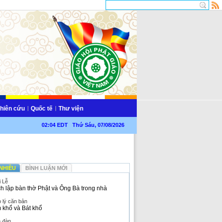
hiên cứu
Quốc tế
Thư viện
02:04 EDT Thứ Sáu, 07/08/2026
NHIỀU
BÌNH LUẬN MỚI
i Lễ
h lập bàn thờ Phật và Ông Bà trong nhà
 lý căn bản
 khổ và Bát khổ
n đàn