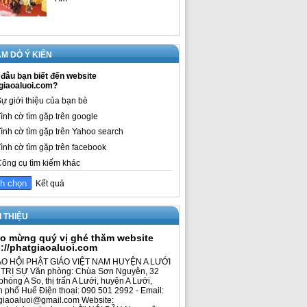
M DÒ Ý KIẾN
đâu bạn biết đến website
giaoaluoi.com?
ự giới thiệu của bạn bè
ình cờ tìm gặp trên google
ình cờ tìm gặp trên Yahoo search
ình cờ tìm gặp trên facebook
ông cụ tìm kiếm khác
Kết quả
I THIỆU
o mừng quý vị ghé thăm website
p://phatgiaoaluoi.com
O HỘI PHẬT GIÁO VIỆT NAM HUYỆN A LƯỚI
TRỊ SỰ Văn phòng: Chùa Sơn Nguyên, 32
phóng A So, thị trấn A Lưới, huyện A Lưới,
h phố Huế Điện thoại: 090 501 2992 - Email:
giaoaluoi@gmail.com Website: