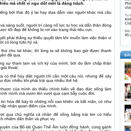
hiêu mà chết vì ngu dốt mới là đáng trách.
Phó
chá
biếng bởi thái độ ỷ lại hay dựa dẫm vào người khác mà cầu
Tu 
Kin
Ch
và sáng suốt, người trí càng nổ lực tu học và dấn thân đóng
được tốt đẹp để không bị rơi vào trạng thái tiêu cực.
Đời
95 
t phải thắng sự thiếu quyết tâm khi muốn làm việc thiện vì
i có lòng từbi hỷ xả.
thứ cho kẻ khác, thì lòng ta sẽ không bao giờ được thanh
yện đã qua.
BÀI
ng sự tham lam và ích kỷ của mình, bởi do lầm chấp thân
giải thoát.
a có thể hủy diệt người chỉ cần một câu nói, nhưng để xây
 đức nhiều khi phải trải qua nhiều thế hệ.
nhược của mình do thiếu chính kiến về đạo đức sống làm
chính mình mà vươn lên vượt qua cạm bẫy cuộc đời.
độ ôn hòa để bày tỏ những nỗi oan khiên và bất mãn, có như
 chấp nhận quan điểm của mình.
ợt qua chủ nghĩa cá nhân để sống bằng trái tim có hiểu
ách nhiệm dấn thân và phục vụ.
guyện của Bồ-tát Quán Thế Âm luôn đồng hành, cùng gánh