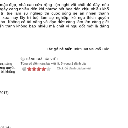
 mặc đẹp, nhà cao cửa rộng tiện nghi vật chất đủ đầy, nếu
i ngày càng nhiều đến khi phước hết họa đến chịu nhiều khổ
 trí tuệ làm sự nghiệp thì cuộc sống sẽ an nhiên thanh
 xưa nay lấy trí tuệ làm sự nghiệp, kẻ ngu thích quyền
 hạ. Không có tài năng và đạo đức càng làm lớn càng giết
iến tranh không bao nhiêu mà chết vì ngu dốt mới là đáng
Tác giả bài viết:
Thích Đạt Ma Phổ Giác
ĐÁNH GIÁ BÀI VIẾT
an
,
sáng
Tổng số điểm của bài viết là: 5 trong 1 đánh giá
ơng quyết
,
Click để đánh giá bài viết
 bi
,
không
/2017)
3/2024)