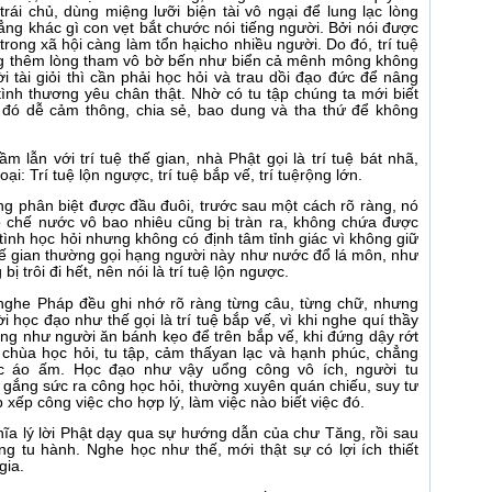
trái chủ, dùng miệng lưỡi biện tài vô ngại để lung lạc lòng
ng khác gì con vẹt bắt chước nói tiếng người. Bởi nói được
rong xã hội càng làm tổn hạicho nhiều người. Do đó, trí tuệ
ởng thêm lòng tham vô bờ bến như biển cả mênh mông không
 tài giỏi thì cần phải học hỏi và trau dồi đạo đức để nâng
 tình thương yêu chân thật. Nhờ có tu tập chúng ta mới biết
do đó dễ cảm thông, chia sẻ, bao dung và tha thứ để không
 lẫn với trí tuệ thế gian, nhà Phật gọi là trí tuệ bát nhã,
ại: Trí tuệ lộn ngược, trí tuệ bắp vế, trí tuệrộng lớn.
hông phân biệt được đầu đuôi, trước sau một cách rõ ràng, nó
 có chế nước vô bao nhiêu cũng bị tràn ra, không chứa được
tình học hỏi nhưng không có định tâm tỉnh giác vì không giữ
hế gian thường gọi hạng người này như nước đổ lá môn, như
ị trôi đi hết, nên nói là trí tuệ lộn ngược.
nghe Pháp đều ghi nhớ rõ ràng từng câu, từng chữ, nhưng
 học đạo như thế gọi là trí tuệ bắp vế, vì khi nghe quí thầy
iống như người ăn bánh kẹo để trên bắp vế, khi đứng dậy rớt
chùa học hỏi, tu tập, cảm thấyan lạc và hạnh phúc, chẳng
c áo ấm. Học đạo như vậy uổng công vô ích, người tu
, gắng sức ra công học hỏi, thường xuyên quán chiếu, suy tư
p xếp công việc cho hợp lý, làm việc nào biết việc đó.
ĩa lý lời Phật dạy qua sự hướng dẫn của chư Tăng, rồi sau
 tu hành. Nghe học như thế, mới thật sự có lợi ích thiết
gia.