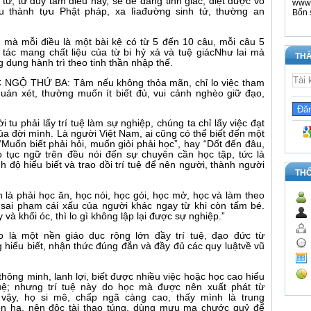
tử, tư duy tám điều này, sẽ dễ dàng tỉnh giác, diệt được vô
www.
au thành tựu Phật pháp, xa lìađường sinh tử, thường an
Bổn 
u mà mỗi điều là một bài kệ có từ 5 đến 10 câu, mỗi câu 5
 tác mang chất liệu của từ bi hỷ xả và tuệ giácNhư lai mà
THÀ
g dụng hành trì theo tinh thần nhập thế.
ÁC NGỘ THỨ BA: Tâm nếu không thỏa mãn, chỉ lo việc tham
quán xét, thường muốn ít biết đủ, vui cảnh nghèo giữ đạo,
 tu phải lấy trí tuệ làm sự nghiệp, chúng ta chỉ lấy việc đạt
ủa đời mình. Là người Việt Nam, ai cũng có thể biết đến một
Muốn biết phải hỏi, muốn giỏi phải học”, hay “Dốt đến đâu,
o tục ngữ trên đều nói đến sự chuyên cần học tập, tức là
h độ hiểu biết và trao dồi trí tuệ để nên người, thành người
TH
n là phải học ăn, học nói, học gói, học mở, học và làm theo
 sai phạm cái xấu của người khác ngay từ khi còn tấm bé.
và khối óc, thì lo gì không lập lại được sự nghiệp.”
o là một nền giáo dục rộng lớn đầy trí tuệ, đạo đức từ
hiểu biết, nhận thức đúng đắn và đầy đủ các quy luậtvề vũ
hông minh, lanh lợi, biết được nhiều việc hoặc học cao hiểu
tuệ; nhưng trí tuệ này do học mà được nên xuất phát từ
 vậy, họ si mê, chấp ngã càng cao, thấy mình là trung
hiên hạ, nên độc tài thao túng, dùng mưu ma chước quỷ để