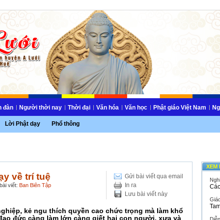
n đàn
Người thời nay
Thời đại
Văn hóa
Văn học
Phật giáo Việt Nam
Ng
Lời Phật dạy
Phổ thông
XEM 
y về trí tuệ
Gửi bài viết qua email
Ngh
In ra
ài viết:
Ban Biên Tập
Các
Lưu bài viết này
Giáo
Tam
ự nghiệp, kẻ ngu thích quyền cao chức trọng mà làm khổ
đạo đức càng làm lớn càng giết hại con người, xưa và
Diễ