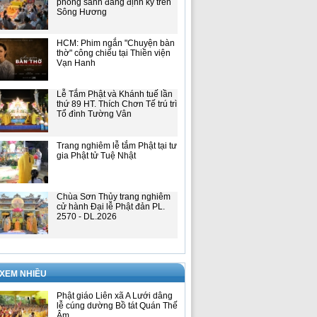
phóng sanh đăng định kỳ trên
Sông Hương
HCM: Phim ngắn "Chuyện bàn
thờ" công chiếu tại Thiền viện
Vạn Hanh
Lễ Tắm Phật và Khánh tuế lần
thứ 89 HT. Thích Chơn Tế trú trì
Tổ đình Tường Vân
Trang nghiêm lễ tắm Phật tại tư
gia Phật tử Tuệ Nhật
Chùa Sơn Thủy trang nghiêm
cử hành Đại lễ Phật đản PL.
2570 - DL.2026
 XEM NHIỀU
Phật giáo Liên xã A Lưới dâng
lễ cúng dường Bồ tát Quán Thế
Âm