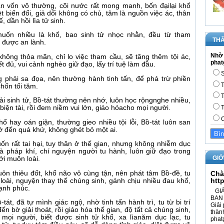
n vốn vô thường, cõi nước rất mong manh, bốn đạilại khổ
t biến đổi, giả dối không có chủ, tâm là nguồn việc ác, thân
, dần hồi lìa tử sinh.
uốn nhiều là khổ, bao sinh tử nhọc nhằn, đều từ tham
THĂ
m được an lành.
Nhờ 
ông thỏa mãn, chỉ lo việc tham cầu, sẽ tăng thêm tội ác,
phat
t đủ, vui cảnh nghèo giữ đạo, lấy trí tuệ làm đầu.
S
 phải sa đọa, nên thường hành tinh tấn, để phá trừ phiền
T
hốn tối tăm.
T
ải sinh tử, Bồ-tát thường nên nhớ, luôn học rộngnghe nhiều,
T
biện tài, rồi đem niềm vui lớn, giáo hóacho mọi người.
C
 hay oán giận, thường gieo nhiều tội lỗi, Bồ-tát luôn san
ớ đến quá khứ, không ghét bỏ một ai.
 rất tai hại, tuy thân ở thế gian, nhưng không nhiễm dục
và pháp khí, chí nguyện người tu hành, luôn giữ đạo trong
GIỚ
ới muôn loài.
luôn thiêu đốt, khổ não vô cùng tận, nên phát tâm Bồ-đề, tu
Chà
htt
 loài, nguyện thay thế chúng sinh, gánh chịu nhiều đau khổ,
hạnh phúc.
GIÁ
BAN 
át, đã tự mình giác ngộ, nhờ tinh tấn hành trì, tu từ bi trí
Giải 
 bờ giải thoát, rồi giáo hóa thế gian, độ tất cả chúng sinh,
thàn
mọi người, biết được sinh tử khổ, xa lìanăm dục lạc, tu
phat