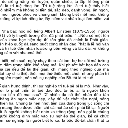
ệ do siêng năng rèn luyện, quán chiếu, tu tập, không phải
 là trí tuệ rộng lớn. Trí tuệ rộng lớn là trí tuệ thấy biết
 ô nhiễm mà không bị tiền tài, sắc đẹp, danh vọng, ăn ngon,
ì mọi người, phục vụ chúng sinh không biết mệt mỏi, không
ông vì lợi ích riêng tư, lấy niềm vui nhân loại làm niềm vui
Nhà bác học nổi tiếng Albert Einstein (1879-1955), người
21) về lý thuyết tương đối, đã phát biểu: “…Nếu có một tôn
ủa khoa học hiện đại thì tôn giáo đó chính là Phật giáo.
iên hiệp quốc đã sáng suốt công nhận đạo Phật là lễ hội văn
và trí tuệ đến nhân loạitrong bền vững và lâu dài, vì không
ông cảm với nhaumà thôi.
u biết, nên suốt ngày chạy theo cái tạm bợ hư dối mà tưởng
hìm đắm trong biển khổ sông mê. Khi phước hết họa đến con
 của cải đều để lại thế gian, chỉ mang theo nghiệp quả mà
át tuy chịu thiệt thòi, mọi thứ thiếu một chút, nhưng phần trí
ng lớn mạnh, nên nói sự nghiệp của Bồ-tát là trí tuệ.
 gian hưng thịnh, thì sự nghiệp trí tuệ sẽ bị lu mờ. Như vậy,
i lo phát triển trí tuệ đạo đức từ bi, ai là người khôn
 cho tiền đồ mai sau? Dĩ nhiên đa số thế nhân đều tán
 bằng ăn ngon mặc đẹp, đầy đủ vật chất tiện nghi, sống
 thiên hạ. Chúng ta nên nhớ, tiền của dùng trong lúc sống chỉ
g mang theo được thậm chí cái nút áo còn phải lắt lại. Người
hất là người không biết nhìn xa trông rộng, nên gọi là chúng
gười không dính mắc vào sự nghiệp thế gian, kể cả chức
làm sự nghiệp là người biết lo xa, là bậc Bồ-tát chân thật tu