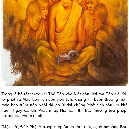
Trong lễ bố-tát trước khi Thế Tôn vào Niết-bàn, khi mà Tôn giả Xá-
lợi-phất và Mục-kiền-liên đều viên tịch, không khí buồn thương man
mác bao trùm nên Ngài đã an ủi đại chúng ‘chớ sinh sầu ưu khổ
não’. Ngay cả khi Phật nhập Niết-bàn thì hãy ‘nương tưa pháp,
nương tựa chính mình’.
“Một thời, Đức Phật ở trong rừng Am-la râm mát, cạnh bờ sông Bạt-