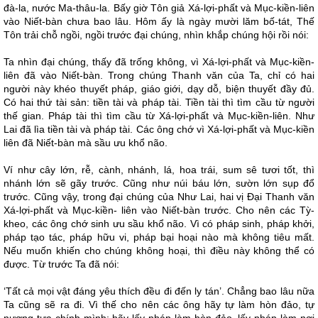
đà-la, nước Ma-thâu-la. Bấy giờ Tôn giả Xá-lợi-phất và Mục-kiền-liên
vào Niết-bàn chưa bao lâu. Hôm ấy là ngày mười lăm bố-tát, Thế
Tôn trải chỗ ngồi, ngồi trước đại chúng, nhìn khắp chúng hội rồi nói:
Ta nhìn đại chúng, thấy đã trống không, vì Xá-lợi-phất và Mục-kiền-
liên đã vào Niết-bàn. Trong chúng Thanh văn của Ta, chỉ có hai
người này khéo thuyết pháp, giáo giới, dạy dỗ, biện thuyết đầy đủ.
Có hai thứ tài sản: tiền tài và pháp tài. Tiền tài thì tìm cầu từ người
thế gian. Pháp tài thì tìm cầu từ Xá-lợi-phất và Mục-kiền-liên. Như
Lai đã lìa tiền tài và pháp tài. Các ông chớ vì Xá-lợi-phất và Mục-kiền
liên đã Niết-bàn mà sầu ưu khổ não.
Ví như cây lớn, rễ, cành, nhánh, lá, hoa trái, sum sê tươi tốt, thì
nhánh lớn sẽ gãy trước. Cũng như núi báu lớn, sườn lớn sụp đổ
trước. Cũng vậy, trong đại chúng của Như Lai, hai vị Đại Thanh văn
Xá-lợi-phất và Mục-kiền- liên vào Niết-bàn trước. Cho nên các Tỳ-
kheo, các ông chớ sinh ưu sầu khổ não. Vì có pháp sinh, pháp khởi,
pháp tạo tác, pháp hữu vi, pháp bại hoại nào mà không tiêu mất.
Nếu muốn khiến cho chúng không hoại, thì điều này không thể có
được. Từ trước Ta đã nói:
‘Tất cả mọi vật đáng yêu thích đều đi đến ly tán’. Chẳng bao lâu nữa
Ta cũng sẽ ra đi. Vì thế cho nên các ông hãy tự làm hòn đảo, tự