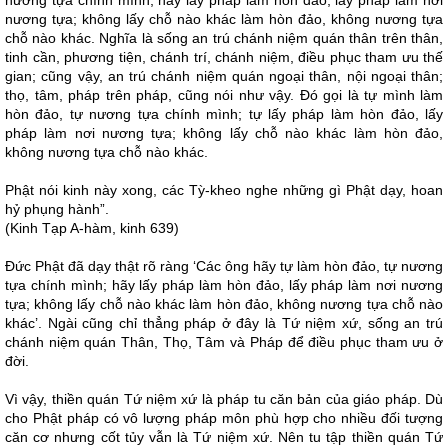
nương tựa chính mình; hãy lấy pháp làm hòn đảo, lấy pháp làm nơi
nương tựa; không lấy chỗ nào khác làm hòn đảo, không nương tựa
chỗ nào khác. Nghĩa là sống an trú chánh niệm quán thân trên thân,
tinh cần, phương tiện, chánh trí, chánh niệm, điều phục tham ưu thế
gian; cũng vậy, an trú chánh niệm quán ngoại thân, nội ngoại thân;
thọ, tâm, pháp trên pháp, cũng nói như vậy. Đó gọi là tự mình làm
hòn đảo, tự nương tựa chính mình; tự lấy pháp làm hòn đảo, lấy
pháp làm nơi nương tựa; không lấy chỗ nào khác làm hòn đảo,
không nương tựa chỗ nào khác.
Phật nói kinh này xong, các Tỳ-kheo nghe những gì Phật dạy, hoan
hỷ phụng hành”.
(Kinh Tạp A-hàm, kinh 639)
Đức Phật đã dạy thật rõ ràng ‘Các ông hãy tự làm hòn đảo, tự nương
tựa chính mình; hãy lấy pháp làm hòn đảo, lấy pháp làm nơi nương
tựa; không lấy chỗ nào khác làm hòn đảo, không nương tựa chỗ nào
khác’. Ngài cũng chỉ thẳng pháp ở đây là Tứ niệm xứ, sống an trú
chánh niệm quán Thân, Thọ, Tâm và Pháp để điều phục tham ưu ở
đời.
Vì vậy, thiền quán Tứ niệm xứ là pháp tu căn bản của giáo pháp. Dù
cho Phật pháp có vô lượng pháp môn phù hợp cho nhiều đối tượng
căn cơ nhưng cốt tủy vẫn là Tứ niệm xứ. Nên tu tập thiền quán Tứ