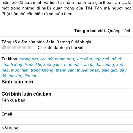
niệm xứ để sửa mình và tiến tu nhằm thành tựu giải thoát, an lạc là
một trong những di huấn quan trọng của Thế Tôn mà người học
Phật hậu thế cần hiểu rõ và tuân theo.
Tác giả bài viết:
Quảng Tánh
Tổng số điểm của bài viết là: 0 trong 0 đánh giá
Click để đánh giá bài viết
Từ khóa:
nương tựa
,
lịch sử
,
phàm phu
,
xúc cảm
,
ngay cả
,
đệ tử
,
chạnh lòng
,
trước khi
,
không khí
,
man mác
,
an ủi
,
đại chúng
,
khổ
não
,
mười lăm
,
trống không
,
thanh văn
,
thuyết pháp
,
giáo giới
,
đầy
đủ
,
tài sản
,
tiền tài
Bình luận mới
Gửi bình luận của bạn
Tên của bạn
Email
Nội dung