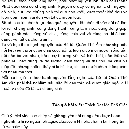
Người tu theo hạnh lắng nghe, phải phát nguyện lớn, trên cầu thành
Phật dưới cứu độ chúng sinh. Nguyện ở đây có nghĩa là chí nguyện
độ sinh, cứu vớt chúng sinh tai qua nạn khỏi, vượt thoát khổ đau và
luôn đem niềm vui đến với tất cả muôn loài.
Bồ-tát sau khi thành tựu đạo quả, nguyện dấn thân đi vào đời để làm
lợi ích chúng sinh, cùng đồng hành, cùng làm việc, cùng đóng góp,
cùng gánh vác, cùng sẻ chia, cùng chia vui và cùng sớt khổ bình
đẳng, với tất cả chúng sinh.
Tu và học theo hạnh nguyện của Bồ-tát Quán Thế Âm như nhịp cầu
nối kết yêu thương, sẻ chia cuộc sống, luôn giúp mọi người sống gần
gũi gắn bó với nhau, bằng sự thương yêu và hiểu biết, dấn thân và
phục vụ, bao dung và độ lượng, cảm thông và tha thứ, sẻ chia và
giúp đỡ, nhưng không thấy ai là kẻ thù, chỉ có người chưa thông cảm
với nhau mà thôi.
Mỗi hành giả tu theo hạnh nguyện lắng nghe của Bồ tát Quán Thế
Âm cần phải thể nghiệm sâu sắc lời dạy trên để được giác ngộ, giải
thoát và cứu độ tất cả chúng sinh.
Tác giả bài viết:
Thích Đạt Ma Phổ Giác
Chú ý: Mọi việc sao chép và giữ nguyên nội dung đều được hoan
nghênh. Ghi rõ nguồn phatgiaoaluoi.com khi phát hành lại thông tin
từ website này.