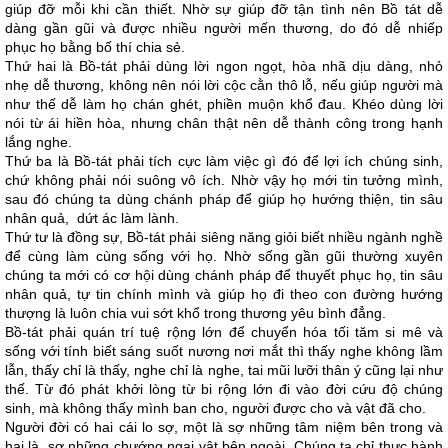
giúp đỡ mỗi khi cần thiết. Nhờ sự giúp đỡ tận tình nên Bồ tát dễ
dàng gần gũi và được nhiều người mến thương, do đó dễ nhiếp
phục họ bằng bố thí chia sẻ.
Thứ hai là Bồ-tát phải dùng lời ngon ngọt, hòa nhã dịu dàng, nhỏ
nhẹ dễ thương, không nên nói lời cộc cằn thô lỗ, nếu giúp người mà
như thế dễ làm họ chán ghét, phiền muộn khổ đau. Khéo dùng lời
nói từ ái hiền hòa, nhưng chân thật nên dễ thành công trong hạnh
lắng nghe.
Thứ ba là Bồ-tát phải tích cực làm việc gì đó để lợi ích chúng sinh,
chứ không phải nói suông vô ích. Nhờ vậy họ mới tin tưởng mình,
sau đó chúng ta dùng chánh pháp để giúp họ hướng thiện, tin sâu
nhân quả, dứt ác làm lành.
Thứ tư là đồng sự, Bồ-tát phải siêng năng giỏi biết nhiều ngành nghề
để cùng làm cùng sống với họ. Nhờ sống gần gũi thường xuyên
chúng ta mới có cơ hội dùng chánh pháp để thuyết phục họ, tin sâu
nhân quả, tự tin chính mình và giúp họ đi theo con đường hướng
thượng là luôn chia vui sớt khổ trong thương yêu bình đẳng.
Bồ-tát phải quán trí tuệ rộng lớn để chuyển hóa tối tăm si mê và
sống với tính biết sáng suốt nương nơi mắt thì thấy nghe không lầm
lẫn, thấy chỉ là thấy, nghe chỉ là nghe, tai mũi lưỡi thân ý cũng lại như
thế. Từ đó phát khởi lòng từ bi rộng lớn đi vào đời cứu độ chúng
sinh, mà không thấy mình ban cho, người được cho và vật đã cho.
Người đời có hai cái lo sợ, một là sợ những tâm niệm bên trong và
hai là sợ những chướng ngại vật bên ngoài. Chúng ta chỉ thực hành