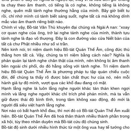
ta chạy theo âm thanh, có tiếng là có nghe, không tiếng là không
nghe, quên mất tánh nghe thường hằng của mình. Bây giờ biết tu
rồi, chỉ nhớ mình có tánh biết sáng suốt, nghe tất cả mà không dính
mắc vào âm thanh riêng biệt nào.
Chính vì vậy, Bồ-tát Văn Thù khuyên đại chúng và Ngài A nan: “xoay
cơ quan nghe của ông, trở lại nghe tánh nghe của mình, thành tựu
tánh nghe là đạo vô thượng. Đây là con đường vào cửa Niết bàn của
tất cả chư Phật nhiều như số vi trần.
Nên kinh nói, trì niệm danh hiệu Bồ-tát Quán Thế Âm, công đức thù
thắng hơn tất cả. Vậy, chúng ta trì niệm bằng cách nào? Nghĩa là
phản quán lại tánh nghe chân thật của mình, nên không bị âm thanh
bên ngoài chi phối, do đó hằng sống với tánh nghe. Trì niệm danh
hiệu Bồ-tát Quán Thế Âm là phương pháp tu tập quán chiếu cuộc
đời, để chúng ta thấy rõ được bản chất thực hư của nó, nên mỗi
hành giả tự độ mình, vượt qua các khổ đau đang có mặt.
Hạnh lắng nghe là luôn lắng nghe người khác tán thán khen ngợi
mình và lắng nghe người khác chỉ trích phê phán mình, mà ta vẫn
giữ được thái độ bình tĩnh, trong tâm không xao động, đó mới là
người đã siêu việt hạnh lắng nghe.
Nơi nào có bất hạnh khổ đau, thì nơi đó có Bồ-tát Quán Thế Âm xuất
hiện. Bồ-tát Quán Thế Âm đã hoá thân thành nhiều thành phần trong
xã hội, tùy theo nhân duyên mà Bồ-tát cứu độ chúng sinh.
Bồ-tát độ sinh dưới nhiều hình thức từ một ông vua hay tể tướng cho