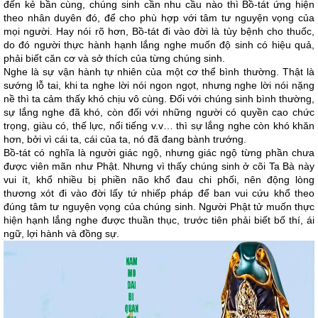
đến kẻ bần cùng, chúng sinh cần nhu cầu nào thì Bồ-tát ứng hiện
theo nhân duyên đó, để cho phù hợp với tâm tư nguyện vọng của
mọi người. Hay nói rõ hơn, Bồ-tát đi vào đời là tùy bệnh cho thuốc,
do đó người thực hành hạnh lắng nghe muốn độ sinh có hiệu quả,
phải biết căn cơ và sở thích của từng chúng sinh.
Nghe là sự vận hành tự nhiên của một cơ thể bình thường. Thật là
sướng lỗ tai, khi ta nghe lời nói ngon ngọt, nhưng nghe lời nói nặng
nề thì ta cảm thấy khó chịu vô cùng. Đối với chúng sinh bình thường,
sự lắng nghe đã khó, còn đối với những người có quyền cao chức
trọng, giàu có, thế lực, nổi tiếng v.v… thì sự lắng nghe còn khó khăn
hơn, bởi vì cái ta, cái của ta, nó đã đang bành trướng.
Bồ-tát có nghĩa là người giác ngộ, nhưng giác ngộ từng phần chưa
được viên mãn như Phật. Nhưng vì thấy chúng sinh ở cõi Ta Bà này
vui ít, khổ nhiều bị phiền não khổ đau chi phối, nên động lòng
thương xót đi vào đời lấy tứ nhiếp pháp để ban vui cứu khổ theo
đúng tâm tư nguyện vọng của chúng sinh. Người Phật tử muốn thực
hiện hạnh lắng nghe được thuần thục, trước tiên phải biết bố thí, ái
ngữ, lợi hành và đồng sự.