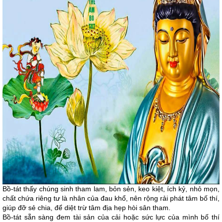
Bồ-tát thấy chúng sinh tham lam, bỏn sẻn, keo kiệt, ích kỷ, nhỏ mọn,
chất chứa riêng tư là nhân của đau khổ, nên rộng rải phát tâm bố thí,
giúp đỡ sẻ chia, để diệt trừ tâm địa hẹp hòi sân tham.
Bồ-tát sẵn sàng đem tài sản của cải hoặc sức lực của mình bố thí