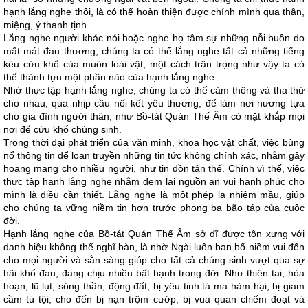
hạnh lắng nghe thôi, là có thể hoàn thiện được chính mình qua thân,
miệng, ý thanh tịnh.
Lắng nghe người khác nói hoặc nghe họ tâm sự những nỗi buồn do
mất mát đau thương, chúng ta có thể lắng nghe tất cả những tiếng
kêu cứu khổ của muôn loài vật, một cách trân trọng như vậy ta có
thể thành tựu một phần nào của hạnh lắng nghe.
Nhờ thực tập hạnh lắng nghe, chúng ta có thể cảm thông và tha thứ
cho nhau, qua nhịp cầu nối kết yêu thương, để làm nơi nương tựa
cho gia đình người thân, như Bồ-tát Quán Thế Âm có mặt khắp mọi
nơi để cứu khổ chúng sinh.
Trong thời đại phát triển của văn minh, khoa học vật chất, việc bùng
nổ thông tin để loan truyền những tin tức không chính xác, nhằm gây
hoang mang cho nhiều người, như tin đồn tận thế. Chính vì thế, việc
thực tập hạnh lắng nghe nhằm đem lại nguồn an vui hạnh phúc cho
mình là điều cần thiết. Lắng nghe là một phép lạ nhiệm mầu, giúp
cho chúng ta vững niềm tin hơn trước phong ba bão táp của cuộc
đời.
Hạnh lắng nghe của Bồ-tát Quán Thế Âm sở dĩ được tôn xưng với
danh hiệu không thể nghĩ bàn, là nhờ Ngài luôn ban bố niềm vui đến
cho mọi người và sẵn sàng giúp cho tất cả chúng sinh vượt qua sợ
hãi khổ đau, đang chịu nhiều bất hạnh trong đời. Như thiên tai, hỏa
hoạn, lũ lụt, sóng thần, động đất, bị yêu tinh tà ma hảm hại, bị giam
cầm tù tội, cho đến bị nạn trộm cướp, bị vua quan chiếm đoạt và