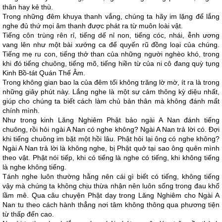
thân hay kẻ thù.
Trong những đêm khuya thanh vắng, chúng ta hãy im lặng để lắng
nghe đủ thứ mọi âm thanh được phát ra từ muôn loài vật.
Tiếng côn trùng rên rỉ, tiếng dế nỉ non, tiếng cóc, nhái, ễnh ương
vang lên như một bài xướng ca để quyến rũ đồng loại của chúng.
Tiếng mẹ ru con, tiếng thở than của những người nghèo khó, trong
khi đó tiếng chuông, tiếng mõ, tiếng hiền từ của ni cô đang quỳ tụng
Kinh Bồ-tát Quán Thế Âm.
Trong không gian bao la của đêm tối không trăng lờ mờ, ít ra là trong
những giây phút này. Lắng nghe là một sự cảm thông kỳ diệu nhất,
giúp cho chúng ta biết cách làm chủ bản thân mà không đánh mất
chính mình.
Như trong kinh Lăng Nghiêm Phật bảo ngài A Nan đánh tiếng
chuông, rồi hỏi ngài A Nan có nghe không? Ngài A Nan trả lời có. Đợi
khi tiếng chuông im bặt một hồi lâu. Phật hỏi lại ông có nghe không?
Ngài A Nan trả lời là không nghe, bị Phật quở tại sao ông quên mình
theo vật. Phật nói tiếp, khi có tiếng là nghe có tiếng, khi không tiếng
là nghe không tiếng.
Tánh nghe luôn thường hằng nên cái gì biết có tiếng, không tiếng
vậy mà chúng ta không chịu thừa nhận nên luôn sống trong đau khổ
lầm mê. Qua câu chuyện Phật dạy trong Lăng Nghiêm cho Ngài A
Nan tu theo cách hành thẳng nơi tâm không thông qua phương tiện
từ thấp đến cao.