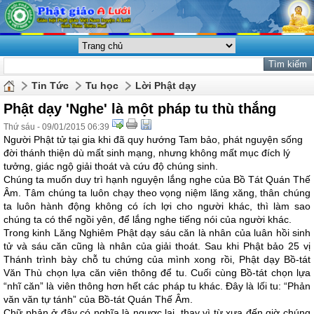
Tin Tức
Tu học
Lời Phật dạy
Phật dạy 'Nghe' là một pháp tu thù thắng
Thứ sáu - 09/01/2015 06:39
Người Phật tử tại gia khi đã quy hướng Tam bảo, phát nguyện sống
đời thánh thiện dù mất sinh mạng, nhưng không mất mục đích lý
tưởng, giác ngộ giải thoát và cứu độ chúng sinh.
Chúng ta muốn duy trì hạnh nguyện lắng nghe của Bồ Tát Quán Thế
Âm. Tâm chúng ta luôn chạy theo vọng niệm lăng xăng, thân chúng
ta luôn hành động không có ích lợi cho người khác, thì làm sao
chúng ta có thể ngồi yên, để lắng nghe tiếng nói của người khác.
Trong kinh Lăng Nghiêm Phật dạy sáu căn là nhân của luân hồi sinh
tử và sáu căn cũng là nhân của giải thoát. Sau khi Phật bảo 25 vị
Thánh trình bày chỗ tu chứng của mình xong rồi, Phật dạy Bồ-tát
Văn Thù chọn lựa căn viên thông để tu. Cuối cùng Bồ-tát chọn lựa
“nhĩ căn” là viên thông hơn hết các pháp tu khác. Đây là lối tu: “Phản
văn văn tự tánh” của Bồ-tát Quán Thế Âm.
Chữ phản ở đây có nghĩa là ngược lại, thay vì từ xưa đến giờ chúng