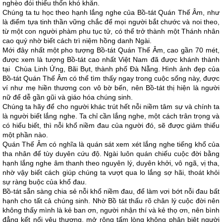
nghèo đói thiếu thốn khó khăn.
Chúng ta tu học theo hạnh lắng nghe của Bồ-tát Quán Thế Âm, như
là điểm tựa tinh thần vững chắc để mọi người bắt chước và noi theo,
từ một con người phàm phu tục tử, có thể trở thành một Thánh nhân
cao quý nhờ biết cách trì niệm hồng danh Ngài.
Mới đây nhất một pho tượng Bồ-tát Quán Thế Âm, cao gần 70 mét,
được xem là tượng Bồ-tát cao nhất Việt Nam đã được khánh thành
tại Chùa Linh Ứng, Bãi Bụt, thành phố Đà Nẵng. Hình ảnh đẹp của
Bồ-tát Quán Thế Âm có thể tìm thấy ngay trong cuộc sống này, được
ví như mẹ hiền thương con vô bờ bến, nên Bồ-tát thị hiện là người
nữ để dễ gần gũi và giáo hóa chúng sinh.
Chúng ta hãy để cho người khác trút hết nỗi niềm tâm sự và chính ta
là người biết lắng nghe. Ta chỉ cần lắng nghe, một cách trân trọng và
có hiểu biết, thì nỗi khổ niềm đau của người đó, sẽ được giảm thiểu
một phần nào.
Quán Thế Âm có nghĩa là quán sát xem xét lắng nghe tiếng khổ của
tha nhân để tùy duyên cứu độ. Ngài luôn quán chiếu cuộc đời bằng
hạnh lắng nghe âm thanh theo nguyên lý, duyên khởi, vô ngã, vị tha,
nhờ vậy biết cách giúp chúng ta vượt qua lo lắng sợ hãi, thoát khỏi
sự ràng buộc của khổ đau.
Bồ-tát sẵn sàng chia sẻ nỗi khổ niềm đau, để làm vơi bớt nỗi đau bất
hạnh cho tất cả chúng sinh. Nhờ Bồ tát thấu rõ chân lý cuộc đời nên
không thấy mình là kẻ ban ơn, người nhận thí và kẻ thọ ơn, nên bình
đẳng kết nối yêu thương, mở rộng tấm lòng không phân biệt người