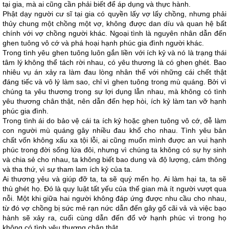
tại gia, mà ai cũng cần phải biết để áp dụng và thực hành.
Phật dạy người cư sĩ tại gia có quyền lấy vợ lấy chồng, nhưng phải
thủy chung một chồng một vợ, không được dan díu và quan hệ bất
chính với vợ chồng người khác. Ngoại tình là nguyên nhân dẫn đến
ghen tuông vô cớ và phá hoại hạnh phúc gia đình người khác.
Trong tình yêu ghen tuông luôn gắn liền với ích kỷ và nó là trạng thái
tâm lý không thể tách rời nhau, có yêu thương là có ghen ghét. Bao
nhiêu vụ án xảy ra làm đau lòng nhân thế với những cái chết thật
đáng tiếc và vô lý làm sao, chỉ vì ghen tuông trong mù quáng. Bởi vì
chúng ta yêu thương trong sự lợi dụng lẫn nhau, mà không có tình
yêu thương chân thật, nên dẫn đến hẹp hòi, ích kỷ làm tan vỡ hạnh
phúc gia đình.
Trong tình ái do bảo vệ cái ta ích kỷ hoặc ghen tuông vô cớ, dễ làm
con người mù quáng gây nhiều đau khổ cho nhau. Tình yêu bản
chất vốn không xấu xa tội lỗi, ai cũng muốn mình được an vui hạnh
phúc trong đời sống lứa đôi, nhưng vì chúng ta không có sự hy sinh
và chia sẻ cho nhau, ta không biết bao dung và độ lượng, cảm thông
và tha thứ, vì sự tham lam ích kỷ của ta.
Ai thương yêu và giúp đỡ ta, ta sẽ quý mến họ. Ai làm hại ta, ta sẽ
thù ghét họ. Đó là quy luật tất yếu của thế gian mà ít người vượt qua
nỗi. Một khi giữa hai người không đáp ứng được nhu cầu cho nhau,
từ đó vợ chồng bị sức mẻ rạn nức dẫn đến gây gổ cãi vả và việc bạo
hành sẽ xảy ra, cuối cùng dẫn đến đổ vở hạnh phúc vì trong họ
không có tình yêu thương chân thật.