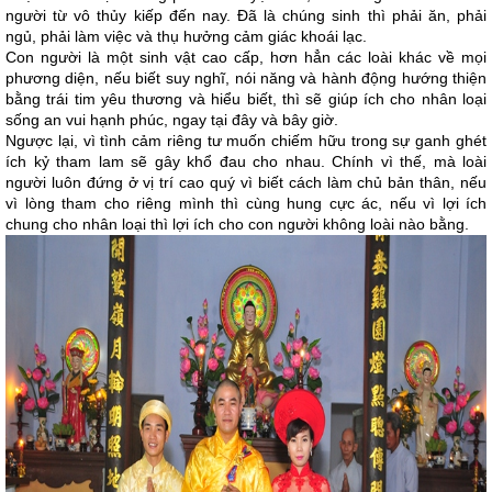
người từ vô thủy kiếp đến nay. Đã là chúng sinh thì phải ăn, phải
ngủ, phải làm việc và thụ hưởng cảm giác khoái lạc.
Con người là một sinh vật cao cấp, hơn hẳn các loài khác về mọi
phương diện, nếu biết suy nghĩ, nói năng và hành động hướng thiện
bằng trái tim yêu thương và hiểu biết, thì sẽ giúp ích cho nhân loại
sống an vui hạnh phúc, ngay tại đây và bây giờ.
Ngược lại, vì tình cảm riêng tư muốn chiếm hữu trong sự ganh ghét
ích kỷ tham lam sẽ gây khổ đau cho nhau. Chính vì thế, mà loài
người luôn đứng ở vị trí cao quý vì biết cách làm chủ bản thân, nếu
vì lòng tham cho riêng mình thì cùng hung cực ác, nếu vì lợi ích
chung cho nhân loại thì lợi ích cho con người không loài nào bằng.