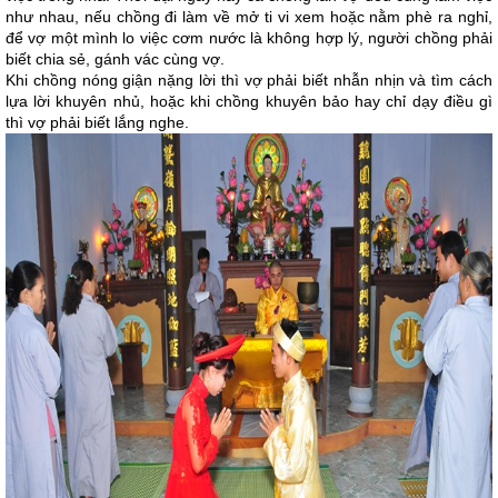
như nhau, nếu chồng đi làm về mở ti vi xem hoặc nằm phè ra nghỉ,
để vợ một mình lo việc cơm nước là không hợp lý, người chồng phải
biết chia sẻ, gánh vác cùng vợ.
Khi chồng nóng giận nặng lời thì vợ phải biết nhẫn nhịn và tìm cách
lựa lời khuyên nhủ, hoặc khi chồng khuyên bảo hay chỉ dạy điều gì
thì vợ phải biết lắng nghe.