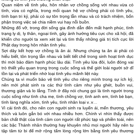
Quan niệm về tình yêu, hôn nhân vợ chồng sống với nhau vừa có
tình, vừa có nghĩa, trong mối quan hệ vợ chồng phải có tình yêu,
tình bạn tri kỷ, phải có sự tôn trọng lẫn nhau và có trách nhiệm, bổn
phận trong việc sẻ chia niềm vui hay nỗi buồn.
Những đổ vỡ, trong đời sống gia đình dẫn đến mất hạnh phúc, tình
trạng ly dị, ly thân, ngoại tình, gây ảnh hưởng tiêu cực cho xã hội, đã
khiến cho người ta xem xét lại và tìm thấy những giá trị tích cực lời
Phật dạy trong hôn nhân tình yêu.
Sợi dây kết hợp vợ chồng là ân ái. Nhưng chúng ta ân ái phải có
hiểu biết, tôn trọng lẫn nhau và biết tiết chế trong sinh hoạt tình dục
thì mới bảo đảm hạnh phúc lâu dài. Tình yêu lứa đôi, luôn đóng vai
trò thiết yếu quan trọng trong cuộc sống và thế giới loài người sở dĩ
tồn tại và phát triển nhờ loại tình yêu mãnh liệt này.
Chúng ta vì muốn bảo vệ tình yêu cho riêng mình trong sự ích kỷ,
nên mới phát sinh ra các thứ tình cảm như yêu ghét, buồn vui,
thương giận và lo lắng. Tình ở đây nói chung gọi là tình người trong
cuộc sống như tình cha mẹ, tình chồng vợ, tình anh em, tình bè bạn,
tình làng nghĩa xóm, tình yêu, tình nhân loại v..v…
Vì cái tình đó, cho nên con người sinh ra luyến ái, mến thương, yêu
thích và luôn gắn bó với nhau nhiều hơn. Chính vì nhìn thấy được
bản chất thật của tình cảm con người rất phức tạp và phiền toái, nên
các bậc Thánh nhân thường hay khuyên nhủ mọi người hãy nên tu
tập tâm từ bi để mở rộng tấm lòng rộng lớn bằng tình yêu thương