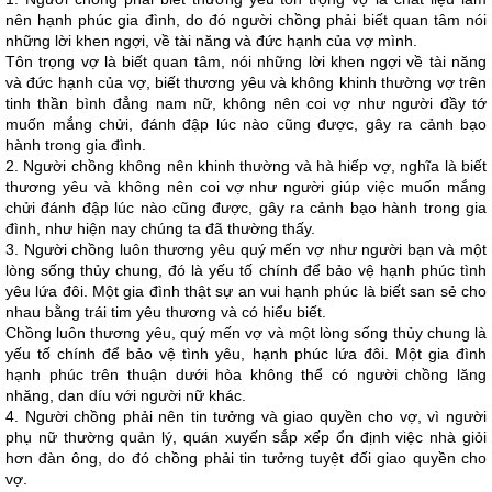
nên hạnh phúc gia đình, do đó người chồng phải biết quan tâm nói
những lời khen ngợi, về tài năng và đức hạnh của vợ mình.
Tôn trọng vợ là biết quan tâm, nói những lời khen ngợi về tài năng
và đức hạnh của vợ, biết thương yêu và không khinh thường vợ trên
tinh thần bình đẳng nam nữ, không nên coi vợ như người đầy tớ
muốn mắng chửi, đánh đập lúc nào cũng được, gây ra cảnh bạo
hành trong gia đình.
2. Người chồng không nên khinh thường và hà hiếp vợ, nghĩa là biết
thương yêu và không nên coi vợ như người giúp việc muốn mắng
chửi đánh đập lúc nào cũng được, gây ra cảnh bạo hành trong gia
đình, như hiện nay chúng ta đã thường thấy.
3. Người chồng luôn thương yêu quý mến vợ như người bạn và một
lòng sống thủy chung, đó là yếu tố chính để bảo vệ hạnh phúc tình
yêu lứa đôi. Một gia đình thật sự an vui hạnh phúc là biết san sẻ cho
nhau bằng trái tim yêu thương và có hiểu biết.
Chồng luôn thương yêu, quý mến vợ và một lòng sống thủy chung là
yếu tố chính để bảo vệ tình yêu, hạnh phúc lứa đôi. Một gia đình
hạnh phúc trên thuận dưới hòa không thể có người chồng lăng
nhăng, dan díu với người nữ khác.
4. Người chồng phải nên tin tưởng và giao quyền cho vợ, vì người
phụ nữ thường quản lý, quán xuyến sắp xếp ổn định việc nhà giỏi
hơn đàn ông, do đó chồng phải tin tưởng tuyệt đối giao quyền cho
vợ.