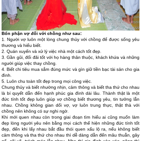
Bổn phận vợ đối với chồng như sau:
1. Người vợ luôn một lòng chung thủy với chồng để được sống yêu
thương và hiểu biết.
2. Quán xuyến và xử lý việc nhà một cách tốt đẹp.
3. Gần gũi, đối đãi tốt với họ hàng thân thuộc, khách khứa và những
người giúp việc thay chồng.
4. Biết chi tiêu mua sắm đúng mức và gìn giữ tiền bạc tài sản cho gia
đình.
5. Luôn chu toàn tốt đẹp trong mọi công việc.
Chung thủy và biết nhường nhịn, cảm thông và biết tha thứ cho nhau
là bí quyết dẫn đến hạnh phúc gia đình dài lâu. Thành thật là một
đức tính tốt đẹp luôn giúp vợ chồng biết thương yêu, tin tưởng lẫn
nhau. Chồng không gian dối vợ, vợ luôn trung thực, thật thà với
chồng nên không có sự nghi ngờ.
Khi mới quen nhau còn trong giai đoạn tìm hiểu ai cũng muốn làm
đẹp lòng người yêu nên bằng mọi cách thể hiện những đức tính tốt
đẹp, đến khi lấy nhau bắt đầu thói quen xấu lộ ra, nếu không biết
cảm thông và tha thứ cho nhau thì dễ dàng dẫn đến mâu thuẫn, gây