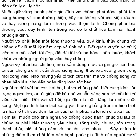
gổ, cãi vã, trách móc lẫn nhau. Nhẹ thì gia đình xào xáo, nặng thì
dẫn đến ly dị, ly hôn.
Muốn giữ vững hạnh phúc gia đình vợ chồng phải đồng phát tâm
cùng hướng về con đường thiện, hãy nói không với các việc xấu ác
và hãy siêng năng làm những việc thiện lành. Chồng phải biết
thương yêu, quý kính, tôn trọng vợ, đó là chất liệu làm nên hạnh
phúc gia đình.
Người vợ phải luôn một lòng thương yêu, quý kính, thủy chung với
chồng để giữ mãi kỷ niệm đẹp về tình yêu. Biết quán xuyến và xử lý
việc nhà một cách tốt đẹp, đối đãi tốt với họ hàng thân thuộc, khách
khứa và những người giúp việc thay chồng.
Người vợ phải biết chi tiêu, mua sắm đúng mức và gìn giữ tiền bạc,
tài sản cho gia đình; cẩn thận, siêng năng, tháo vát, vuông tròn trong
mọi công việc. Nhờ những yếu tố tích cực trên mà vợ chồng sống với
nhau bền lâu cho đến ngày răng long tóc bạc.
Ngoài ra đối với bà con hai họ, hai vợ chồng phải biết cung kính tôn
trọng người lớn, an ủi giúp đỡ kẻ nhỏ và sẵn sàng san sẻ mỗi khi có
việc cần thiết. Đối với xã hội, gia đình là nền tảng làm nên cuộc
sống. Một gia đình luôn biết sống yêu thương bằng trái tim hiểu biết,
là nhân tố tích cực đem lại an vui, hạnh phúc và lợi ích cho xã hội.
Tóm lại, muốn cho tình nghĩa vợ chồng được hạnh phúc dài lâu thì
chúng ta phải biết thương yêu nhau, sống thủy chung, tôn trọng,
thành thật, biết thông cảm và tha thứ cho nhau….. Đây chính là
những điểm then chốt làm nên hạnh phúc gia đình của người cư sĩ