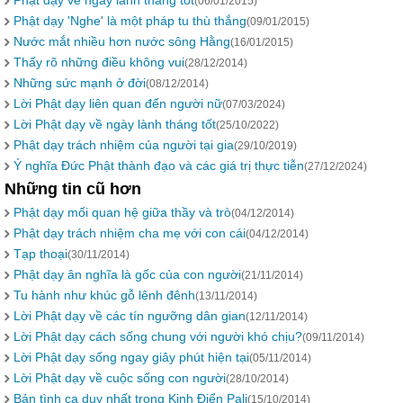
Phật dạy về ngày lành tháng tốt
(06/01/2015)
Phật dạy 'Nghe' là một pháp tu thù thắng
(09/01/2015)
Nước mắt nhiều hơn nước sông Hằng
(16/01/2015)
Thấy rõ những điều không vui
(28/12/2014)
Những sức mạnh ở đời
(08/12/2014)
Lời Phật dạy liên quan đến người nữ
(07/03/2024)
Lời Phật dạy về ngày lành tháng tốt
(25/10/2022)
Phật dạy trách nhiệm của người tại gia
(29/10/2019)
Ý nghĩa Đức Phật thành đạo và các giá trị thực tiễn
(27/12/2024)
Những tin cũ hơn
Phật dạy mối quan hệ giữa thầy và trò
(04/12/2014)
Phật dạy trách nhiệm cha mẹ với con cái
(04/12/2014)
Tạp thoại
(30/11/2014)
Phật dạy ân nghĩa là gốc của con người
(21/11/2014)
Tu hành như khúc gỗ lênh đênh
(13/11/2014)
Lời Phật dạy về các tín ngưỡng dân gian
(12/11/2014)
Lời Phật dạy cách sống chung với người khó chịu?
(09/11/2014)
Lời Phật dạy sống ngay giây phút hiện tại
(05/11/2014)
Lời Phật dạy về cuộc sống con người
(28/10/2014)
Bản tình ca duy nhất trong Kinh Điển Pali
(15/10/2014)