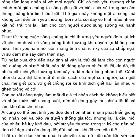
rộng tấm lòng nhân ái với mọi người. Chỉ có tình yêu thương chân
chính mới giúp chúng ta sống gần gũi và biết chia sẻ trong sự cảm
thông, bằng trái tim hiểu biết. Thế gian này không một ai sống mà
không cần đến tình yêu thương, bởi nó là sợi dây vô hình mầu nhiệm
kết nối trái tim lại, làm cho con người được sung sướng và hạnh
phúc.
Thực tế trong cuộc sống chúng ta chỉ thương yêu người đem lợi ích
về cho mình và sẽ vắng bóng tình thương khi quyền lợi không còn
nữa. Tình yêu nam nữ luôn mang tính chất ích kỷ của sự chấp ngã,
vì sự đam mê say đắm thân này.
Từ ngàn xưa cho đến nay tình ái vẫn là thứ dễ làm cho con người
mù quáng và si mê nhất, nên dễ dàng gây ra nhiều tội lỗi, do đó, rất
nhiều câu chuyện thương tâm xảy ra làm đau lòng nhân thế. Cảnh
nhồi da xáo thịt làm mất đi nhân cách của một con người, con giết
cha, mẹ giết con, vợ giết chồng rồi kẻ tình địch giết hại lẫn nhau vì
ghen tuông vô cớ.
Con người càng ngày làm mất đi giá trị nhân cách do không hiểu biết
và nhận thức thiếu sáng suốt, nên dễ dàng gây tạo nhiều tội lỗi và
làm khổ đau cho nhau.
Ai cũng có thể biết tình yêu đưa đến hôn nhân nhằm phát triển giống
nòi nhân loại và bảo vệ truyền thống gia tộc, nhưng lại là đầu mối
của nhiều hệ lụy khổ đau, bởi sự yêu thương trong vị kỷ cho nên nói
tình chỉ đẹp khi còn dang dỡ, đời mất vui khi đã vẹn câu thề.
Thật ra tình dục không phải là chuyện xấu, nó luôn gắn liền với con