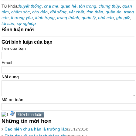
Từ khóa:
huyết thống
,
cha mẹ
,
quan hệ
,
tôn trọng
,
chung thủy
,
quan
tâm
,
chăm sóc
,
chu đáo
,
đời sống
,
vật chất
,
tinh thần
,
quần áo
,
trang
sức
,
thương yêu
,
kính trọng
,
trung thành
,
quản lý
,
nhà cửa
,
gìn giữ
,
tài sản
,
sự nghiệp
Bình luận mới
Gửi bình luận của bạn
Tên của bạn
Email
Nội dung
Mã an toàn
Những tin mới hơn
Cao niên chưa hẳn là trưởng lão
(23/12/2014)