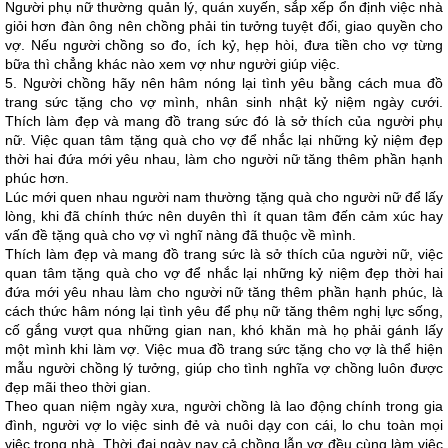
Người phụ nữ thường quản lý, quán xuyến, sắp xếp ổn định việc nhà
giỏi hơn đàn ông nên chồng phải tin tưởng tuyệt đối, giao quyền cho
vợ. Nếu người chồng so đo, ích kỷ, hẹp hòi, đưa tiền cho vợ từng
bữa thì chẳng khác nào xem vợ như người giúp việc.
5. Người chồng hãy nên hâm nóng lại tình yêu bằng cách mua đồ
trang sức tặng cho vợ mình, nhân sinh nhật kỷ niệm ngày cưới.
Thích làm đẹp và mang đồ trang sức đó là sở thích của người phụ
nữ. Việc quan tâm tặng quà cho vợ để nhắc lại những kỷ niệm đẹp
thời hai đứa mới yêu nhau, làm cho người nữ tăng thêm phần hạnh
phúc hơn.
Lúc mới quen nhau người nam thường tặng quà cho người nữ để lấy
lòng, khi đã chính thức nên duyên thì ít quan tâm đến cảm xúc hay
vấn đề tặng quà cho vợ vì nghĩ nàng đã thuộc về mình.
Thích làm đẹp và mang đồ trang sức là sở thích của người nữ, việc
quan tâm tặng quà cho vợ để nhắc lại những kỷ niệm đẹp thời hai
đứa mới yêu nhau làm cho người nữ tăng thêm phần hạnh phúc, là
cách thức hâm nóng lại tình yêu để phụ nữ tăng thêm nghị lực sống,
cố gắng vượt qua những gian nan, khó khăn mà họ phải gánh lấy
một mình khi làm vợ. Việc mua đồ trang sức tặng cho vợ là thể hiện
mẫu người chồng lý tưởng, giúp cho tình nghĩa vợ chồng luôn được
đẹp mãi theo thời gian.
Theo quan niệm ngày xưa, người chồng là lao động chính trong gia
đình, người vợ lo việc sinh đẻ và nuôi dạy con cái, lo chu toàn mọi
việc trong nhà. Thời đại ngày nay cả chồng lẫn vợ đều cùng làm việc