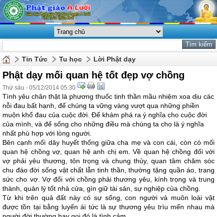
Tin Tức
Tu học
Lời Phật dạy
Phật dạy mối quan hệ tốt đẹp vợ chồng
Thứ sáu - 05/12/2014 05:30
Tình yêu chân thật là phương thuốc tinh thần mầu nhiệm xoa dịu các
nỗi đau bất hạnh, để chúng ta vững vàng vượt qua những phiền
muộn khổ đau của cuộc đời. Để khám phá ra ý nghĩa cho cuộc đời
của mình, và để sống cho những điều mà chúng ta cho là ý nghĩa
nhất phù hợp với lòng người.
Bên cạnh mối dây huyết thống giữa cha mẹ và con cái, còn có mối
quan hệ chồng vợ, quan hệ anh chị em. Về quan hệ chồng đối với
vợ phải yêu thương, tôn trọng và chung thủy, quan tâm chăm sóc
chu đáo đời sống vật chất lẫn tinh thần, thường tặng quần áo, trang
sức cho vợ. Vợ đối với chồng phải thương yêu, kính trọng và trung
thành, quản lý tốt nhà cửa, gìn giữ tài sản, sự nghiệp của chồng.
Từ khi trên quả đất này có sự sống, con người và muôn loài vật
được tồn tại bằng luyến ái tức là sự thương yêu trìu mến nhau mà
người đời thường hay gọi đó là tình cảm.