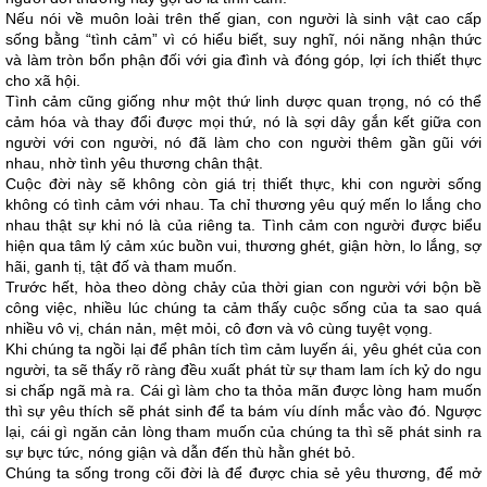
Nếu nói về muôn loài trên thế gian, con người là sinh vật cao cấp
sống bằng “tình cảm” vì có hiểu biết, suy nghĩ, nói năng nhận thức
và làm tròn bổn phận đối với gia đình và đóng góp, lợi ích thiết thực
cho xã hội.
Tình cảm cũng giống như một thứ linh dược quan trọng, nó có thể
cảm hóa và thay đổi được mọi thứ, nó là sợi dây gắn kết giữa con
người với con người, nó đã làm cho con người thêm gần gũi với
nhau, nhờ tình yêu thương chân thật.
Cuộc đời này sẽ không còn giá trị thiết thực, khi con người sống
không có tình cảm với nhau. Ta chỉ thương yêu quý mến lo lắng cho
nhau thật sự khi nó là của riêng ta. Tình cảm con người được biểu
hiện qua tâm lý cảm xúc buồn vui, thương ghét, giận hờn, lo lắng, sợ
hãi, ganh tị, tật đố và tham muốn.
Trước hết, hòa theo dòng chảy của thời gian con người với bộn bề
công việc, nhiều lúc chúng ta cảm thấy cuộc sống của ta sao quá
nhiều vô vị, chán nản, mệt mỏi, cô đơn và vô cùng tuyệt vọng.
Khi chúng ta ngồi lại để phân tích tìm cảm luyến ái, yêu ghét của con
người, ta sẽ thấy rõ ràng đều xuất phát từ sự tham lam ích kỷ do ngu
si chấp ngã mà ra. Cái gì làm cho ta thỏa mãn được lòng ham muốn
thì sự yêu thích sẽ phát sinh để ta bám víu dính mắc vào đó. Ngược
lại, cái gì ngăn cản lòng tham muốn của chúng ta thì sẽ phát sinh ra
sự bực tức, nóng giận và dẫn đến thù hằn ghét bỏ.
Chúng ta sống trong cõi đời là để được chia sẻ yêu thương, để mở