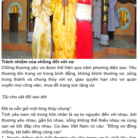
Trách nhiệm của chồng đối với vợ
Chồng thương yêu vợ được thể hiện qua năm phương diện sau: Yêu
thương tôn trọng vợ trong bình đẳng, không khinh thường vợ, sống
trung thành và chung thủy với vợ, giao quyền hạn cho vợ quán
xuyến mọi công việc, mua đồ trang sức tặng vợ.
“Dù cho vật đổi sao dời
Đôi ta vẫn giữ một lòng thủy chung”.
Tình yêu nam nữ trong hôn nhân là sự tự nguyện đến với nhau, bởi
thương yêu nhau, gắn bó nhau, sống không thể thiếu nhau và cùng
san sẻ bồi đắp cho nhau. Ca dao Việt Nam có câu: “Đồng vợ đồng
chồng, tát biển đông cũng cạn”.
1. Người chồng phải biết thương yêu tôn trọng vợ là chất liệu làm