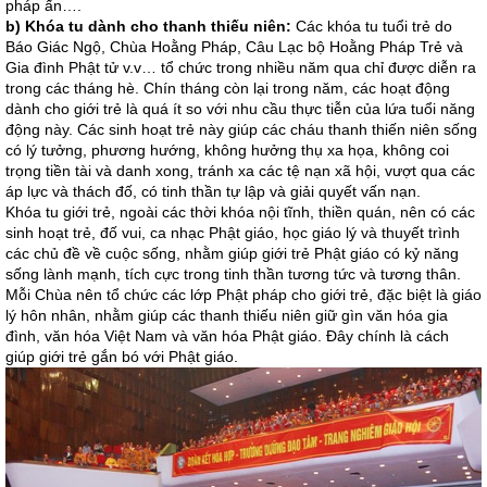
pháp ấn….
b) Khóa tu dành cho thanh thiếu niên:
Các khóa tu tuổi trẻ do
Báo Giác Ngộ, Chùa Hoằng Pháp, Câu Lạc bộ Hoằng Pháp Trẻ và
Gia đình Phật tử v.v… tổ chức trong nhiều năm qua chỉ được diễn ra
trong các tháng hè. Chín tháng còn lại trong năm, các hoạt động
dành cho giới trẻ là quá ít so với nhu cầu thực tiễn của lứa tuổi năng
động này. Các sinh hoạt trẻ này giúp các cháu thanh thiến niên sống
có lý tưởng, phương hướng, không hưởng thụ xa họa, không coi
trọng tiền tài và danh xong, tránh xa các tệ nạn xã hội, vượt qua các
áp lực và thách đố, có tinh thần tự lập và giải quyết vấn nạn.
Khóa tu giới trẻ, ngoài các thời khóa nội tĩnh, thiền quán, nên có các
sinh hoạt trẻ, đố vui, ca nhạc Phật giáo, học giáo lý và thuyết trình
các chủ đề về cuộc sống, nhằm giúp giới trẻ Phật giáo có kỷ năng
sống lành mạnh, tích cực trong tinh thần tương tức và tương thân.
Mỗi Chùa nên tổ chức các lớp Phật pháp cho giới trẻ, đặc biệt là giáo
lý hôn nhân, nhằm giúp các thanh thiếu niên giữ gìn văn hóa gia
đình, văn hóa Việt Nam và văn hóa Phật giáo. Đây chính là cách
giúp giới trẻ gắn bó với Phật giáo.