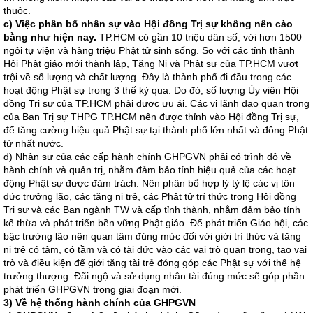
thuộc.
c) Việc phân bổ nhân sự vào Hội đồng Trị sự không nên cào
bằng như hiện nay.
TP.HCM có gần 10 triệu dân số, với hơn 1500
ngôi tự viện và hàng triệu Phật tử sinh sống. So với các tỉnh thành
Hội Phật giáo mới thành lập, Tăng Ni và Phật sự của TP.HCM vượt
trội về số lượng và chất lượng. Đây là thành phố đi đầu trong các
hoạt động Phật sự trong 3 thế kỷ qua. Do đó, số lượng Ủy viên Hội
đồng Trị sự của TP.HCM phải được ưu ái. Các vị lãnh đạo quan trọng
của Ban Trị sự THPG TP.HCM nên được thỉnh vào Hội đồng Trị sự,
để tăng cường hiệu quả Phật sự tại thành phố lớn nhất và đông Phật
tử nhất nước.
d) Nhân sự của các cấp hành chính GHPGVN phải có trình độ về
hành chính và quản trị, nhằm đảm bảo tính hiệu quả của các hoạt
động Phật sự được đảm trách. Nên phân bổ hợp lý tỷ lệ các vị tôn
đức trưởng lão, các tăng ni trẻ, các Phật tử trí thức trong Hội đồng
Trị sự và các Ban ngành TW và cấp tỉnh thành, nhằm đảm bảo tính
kế thừa và phát triển bền vững Phật giáo. Để phát triển Giáo hội, các
bậc trưởng lão nên quan tâm đúng mức đối với giới trí thức và tăng
ni trẻ có tâm, có tầm và có tài đức vào các vai trò quan trọng, tạo vai
trò và điều kiện để giới tăng tài trẻ đóng góp các Phật sự với thế hệ
trưởng thượng. Đãi ngộ và sử dụng nhân tài đúng mức sẽ góp phần
phát triển GHPGVN trong giai đoạn mới.
3) Về hệ thống hành chính của GHPGVN