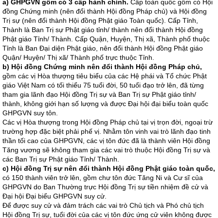
a) GHPGVN gồm có 3 cấp hành chính.
Cấp toàn quốc gồm có Hội
đồng Chứng minh (nên đổi thành Hội đồng Pháp chủ) và Hội đồng
Trị sự (nên đổi thành Hội đồng Phật giáo Toàn quốc). Cấp Tỉnh,
Thành là Ban Trị sự Phật giáo tỉnh/ thành nên đổi thành Hội đồng
Phật giáo Tỉnh/ Thành. Cấp Quận, Huyện, Thị xã, Thành phố thuộc
Tỉnh là Ban Đại diện Phật giáo, nên đổi thành Hội đồng Phật giáo
Quận/ Huyện/ Thị xã/ Thành phố trực thuộc Tỉnh.
b) Hội đồng Chứng minh nên đổi thành Hội đồng Pháp chủ,
gồm các vị Hòa thượng tiêu biểu của các Hệ phái và Tổ chức Phật
giáo Việt Nam có tối thiểu 75 tuổi đời, 50 tuổi đạo trở lên, đã từng
tham gia lãnh đạo Hội đồng Trị sự và Ban Trị sự Phật giáo tỉnh/
thành, không giới hạn số lượng và được Đại hội đại biểu toàn quốc
GHPGVN suy tôn.
Các vị Hòa thượng trong Hội đồng Pháp chủ tại vị trọn đời, ngoại trừ
trường hợp đặc biệt phải phế vị. Nhằm tôn vinh vai trò lãnh đạo tinh
thần tối cao của GHPGVN, các vị tôn đức đã là thành viên Hội đồng
Tăng vương sẽ không tham gia các vai trò thuộc Hội đồng Trị sự và
các Ban Trị sự Phật giáo Tỉnh/ Thành.
c) Hội đồng Trị sự nên đổi thành Hội đồng Phật giáo toàn quốc,
có 150 thành viên trở lên, gồm chư tôn đức Tăng Ni và Cư sĩ của
GHPGVN do Ban Thường trực Hội đồng Trị sự tiền nhiệm đề cử và
Đại hội Đại biểu GHPGVN suy cử.
Để được suy cử và đảm trách các vai trò Chủ tịch và Phó chủ tịch
Hội đồng Trị sự, tuổi đời của các vị tôn đức ứng cử viên không được