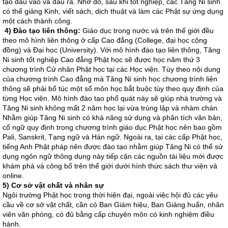
tạo đầu vào và đầu ra. Nhờ đó, sau khi tốt nghiệp, các Tăng Ni sinh
có thể giảng Kinh, viết sách, dịch thuật và làm các Phật sự ứng dụng
một cách thành công.
4) Đào tạo liên thông:
Giáo dục trong nước và trên thế giới đều
theo mô hình liên thông ở cấp Cao đẳng (College, đại học cộng
đồng) và Đại học (University). Với mô hình đào tạo liên thông, Tăng
Ni sinh tốt nghiệp Cao đẳng Phật học sẽ được học năm thứ 3
chương trình Cử nhân Phật học tại các Học viện. Tùy theo nội dung
của chương trình Cao đẳng mà Tăng Ni sinh học chương trình liên
thông sẽ phải bổ túc một số môn học bắt buộc tùy theo quy định của
từng Học viện. Mô hình đào tạo phổ quát này sẽ giúp nhà trường và
Tăng Ni sinh không mất 2 năm học lại vừa trùng lập và nhàm chán.
Nhằm giúp Tăng Ni sinh có khả năng sử dụng và phân tích văn bản,
cổ ngữ quy định trong chương trình giáo dục Phật học nên bao gồm
Pali, Sanskrit, Tạng ngữ và Hán ngữ. Ngoài ra, tại các cấp Phật học,
tiếng Anh Phật pháp nên được đào tạo nhằm giúp Tăng Ni có thể sử
dụng ngôn ngữ thông dụng này tiếp cận các nguồn tài liệu mới được
khám phá và công bố trên thế giới dưới hình thức sách thư viện và
online.
5) Cơ sở vật chất và nhân sự
Ngôi trường Phật học trong thời hiện đại, ngoài việc hội đủ các yêu
cầu về cơ sở vật chất, cần có Ban Giám hiệu, Ban Giảng huấn, nhân
viên văn phòng, có đủ bằng cấp chuyên môn có kinh nghiệm điều
hành.