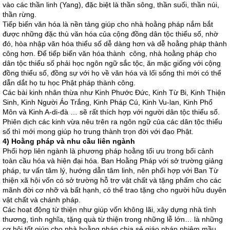
vào các thần linh (Yang), đặc biệt là thần sông, thần suối, thần núi,
thần rừng.
Tiếp biến văn hóa là nền tảng giúp cho nhà hoằng pháp nắm bắt
được những đặc thù văn hóa của cộng đồng dân tộc thiểu số, nhờ
đó, hòa nhập văn hóa thiểu số dễ dàng hơn và dễ hoằng pháp thành
công hơn. Để tiếp biến văn hóa thành công, nhà hoằng pháp cho
dân tộc thiểu số phải học ngôn ngữ sắc tộc, ăn mặc giống với cộng
đồng thiểu số, đồng sự với họ về văn hóa và lối sống thì mới có thể
dẫn dắt họ tu học Phật pháp thành công.
Các bài kinh nhân thừa như Kinh Phước Đức, Kinh Từ Bi, Kinh Thiện
Sinh, Kinh Người Áo Trắng, Kinh Pháp Cú, Kinh Vu-lan, Kinh Phổ
Môn và Kinh A-di-đà … sẽ rất thích hợp với người dân tộc thiểu số.
Phiên dịch các kinh vừa nêu trên ra ngôn ngữ của các dân tộc thiểu
số thì mới mong giúp họ trung thành trọn đời với đạo Phật.
4) Hoằng pháp và nhu cầu liên ngành
Phối hợp liên ngành là phương pháp hoằng tối ưu trong bối cảnh
toàn cầu hóa và hiện đại hóa. Ban Hoằng Pháp với sở trường giảng
pháp, tư vấn tâm lý, hướng dẫn tâm linh, nên phối hợp với Ban Từ
thiện xã hội vốn có sở trường hỗ trợ vật chất và tặng phẩm cho các
mãnh đời cơ nhỡ và bất hạnh, có thể trao tặng cho người hữu duyên
vật chất và chánh pháp.
Các hoạt động từ thiện như giúp vốn không lãi, xây dựng nhà tình
thương, tình nghĩa, tặng quà từ thiện trong những lễ lớn… là những
cơ hội tốt giúp cho nhà hoằng pháp chia sẻ giáo pháp nhiệm mầu