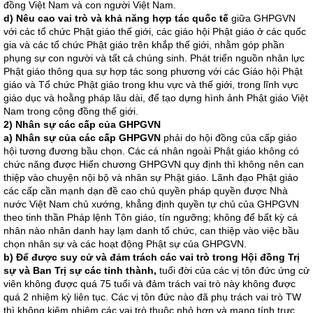
đồng Việt Nam và con người Việt Nam.
d) Nêu cao vai trò và khả năng hợp tác quốc tế
giữa GHPGVN
với các tổ chức Phật giáo thế giới, các giáo hội Phật giáo ở các quốc
gia và các tổ chức Phật giáo trên khắp thế giới, nhằm góp phần
phụng sự con người và tất cả chúng sinh. Phát triển nguồn nhân lực
Phật giáo thông qua sự hợp tác song phương với các Giáo hội Phật
giáo và Tổ chức Phật giáo trong khu vực và thế giới, trong lĩnh vực
giáo dục và hoằng pháp lâu dài, để tạo dựng hình ảnh Phật giáo Việt
Nam trong cộng đồng thế giới.
2) Nhân sự các cấp của GHPGVN
a) Nhân sự của các cấp GHPGVN
phải do hội đồng của cấp giáo
hội tương đương bầu chọn. Các cá nhân ngoài Phật giáo không có
chức năng được Hiến chương GHPGVN quy định thì không nên can
thiệp vào chuyện nội bộ và nhân sự Phật giáo. Lãnh đạo Phật giáo
các cấp cần mạnh dạn đề cao chủ quyền pháp quyền được Nhà
nước Việt Nam chủ xướng, khẳng định quyền tự chủ của GHPGVN
theo tinh thần Pháp lệnh Tôn giáo, tín ngưỡng; không để bất kỳ cá
nhân nào nhân danh hay lạm danh tổ chức, can thiệp vào việc bầu
chọn nhân sự và các hoạt động Phật sự của GHPGVN.
b) Để được suy cử và đảm trách các vai trò trong Hội đồng Trị
sự và Ban Trị sự các tỉnh thành,
tuổi đời của các vị tôn đức ứng cử
viên không được quá 75 tuổi và đảm trách vai trò này không được
quá 2 nhiệm kỳ liên tục. Các vị tôn đức nào đã phụ trách vai trò TW
thì không kiêm nhiệm các vai trò thuộc nhỏ hơn và mang tính trực