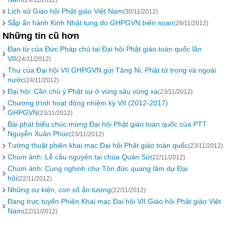
(29/11/2012)
Lịch sử Giáo hội Phật giáo Việt Nam
(30/11/2012)
Sắp ấn hành Kinh Nhật tụng do GHPGVN biên soạn
(28/11/2012)
Những tin cũ hơn
Đạo từ của Đức Pháp chủ tại Đại hội Phật giáo toàn quốc lần
VII
(24/11/2012)
Thư của Đại hội VII GHPGVN gửi Tăng Ni, Phật tử trong và ngoài
nước
(24/11/2012)
Đại hội: Cần chú ý Phật sự ở vùng sâu vùng xa
(23/11/2012)
Chương trình hoạt động nhiệm kỳ VII (2012-2017)
GHPGVN
(23/11/2012)
Bài phát biểu chúc mừng Đại hội Phật giáo toàn quốc của PTT
Nguyễn Xuân Phúc
(23/11/2012)
Tường thuật phiên khai mạc Đại hội Phật giáo toàn quốc
(23/11/2012)
Chùm ảnh: Lễ cầu nguyện tại chùa Quán Sứ
(22/11/2012)
Chùm ảnh: Cung nghinh chư Tôn đức quang lâm dự Đại
hội
(22/11/2012)
Những sự kiện, con số ấn tượng
(22/11/2012)
Đang trực tuyến Phiên Khai mạc Đại hội VII Giáo hội Phật giáo Việt
Nam
(22/11/2012)