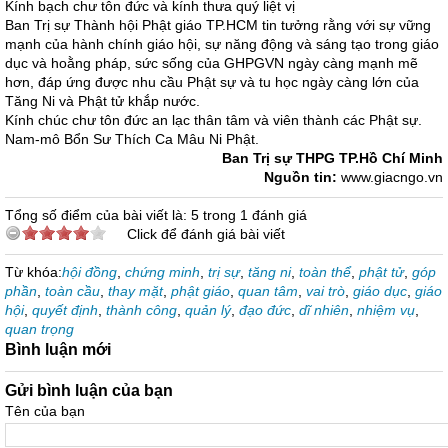
Kính bạch chư tôn đức và kính thưa quý liệt vị
Ban Trị sự Thành hội Phật giáo TP.HCM tin tưởng rằng với sự vững
mạnh của hành chính giáo hội, sự năng động và sáng tạo trong giáo
dục và hoằng pháp, sức sống của GHPGVN ngày càng mạnh mẽ
hơn, đáp ứng được nhu cầu Phật sự và tu học ngày càng lớn của
Tăng Ni và Phật tử khắp nước.
Kính chúc chư tôn đức an lạc thân tâm và viên thành các Phật sự.
Nam-mô Bổn Sư Thích Ca Mâu Ni Phật.
Ban Trị sự THPG TP.Hồ Chí Minh
Nguồn tin:
www.giacngo.vn
Tổng số điểm của bài viết là: 5 trong 1 đánh giá
Click để đánh giá bài viết
Từ khóa:
hội đồng
,
chứng minh
,
trị sự
,
tăng ni
,
toàn thể
,
phật tử
,
góp
phần
,
toàn cầu
,
thay mặt
,
phật giáo
,
quan tâm
,
vai trò
,
giáo dục
,
giáo
hội
,
quyết định
,
thành công
,
quản lý
,
đạo đức
,
dĩ nhiên
,
nhiệm vụ
,
quan trọng
Bình luận mới
Gửi bình luận của bạn
Tên của bạn