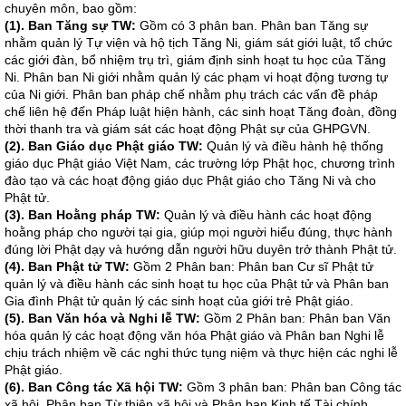
chuyên môn, bao gồm:
(1). Ban Tăng sự TW:
Gồm có 3 phân ban. Phân ban Tăng sự
nhằm quản lý Tự viện và hộ tịch Tăng Ni, giám sát giới luật, tổ chức
các giới đàn, bổ nhiệm trụ trì, giám định sinh hoạt tu học của Tăng
Ni. Phân ban Ni giới nhằm quản lý các phạm vi hoạt động tương tự
của Ni giới. Phân ban pháp chế nhằm phụ trách các vấn đề pháp
chế liên hệ đến Pháp luật hiện hành, các sinh hoạt Tăng đoàn, đồng
thời thanh tra và giám sát các hoạt động Phật sự của GHPGVN.
(2). Ban Giáo dục Phật giáo TW:
Quản lý và điều hành hệ thống
giáo dục Phật giáo Việt Nam, các trường lớp Phật học, chương trình
đào tạo và các hoạt động giáo dục Phật giáo cho Tăng Ni và cho
Phật tử.
(3). Ban Hoằng pháp TW:
Quản lý và điều hành các hoạt động
hoằng pháp cho người tại gia, giúp mọi người hiểu đúng, thực hành
đúng lời Phật dạy và hướng dẫn người hữu duyên trở thành Phật tử.
(4). Ban Phật tử TW:
Gồm 2 Phân ban: Phân ban Cư sĩ Phật tử
quản lý và điều hành các sinh hoạt tu học của Phật tử và Phân ban
Gia đình Phật tử quản lý các sinh hoạt của giới trẻ Phật giáo.
(5). Ban Văn hóa và Nghi lễ TW:
Gồm 2 Phân ban: Phân ban Văn
hóa quản lý các hoạt động văn hóa Phật giáo và Phân ban Nghi lễ
chịu trách nhiệm về các nghi thức tụng niệm và thực hiện các nghi lễ
Phật giáo.
(6). Ban Công tác Xã hội TW:
Gồm 3 phân ban: Phân ban Công tác
xã hội, Phân ban Từ thiện xã hội và Phân ban Kinh tế Tài chính,