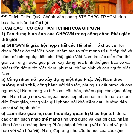
ĐĐ.Thích Thiện Quý, Chánh Văn phòng BTS THPG TP.HCM trình
bày tham luận tại đại hội
I. CẢI CÁCH CƠ CẤU HÀNH CHÍNH CỦA GHPGVN
1) Tạo dựng hình ảnh của GHPGVN trong cộng đồng Phật giáo
thế giới
a) GHPGVN là giáo hội hợp nhất các Hệ phái,
Tổ chức và Hội
đoàn Phật giáo tại Việt Nam, nhằm tạo ra sức mạnh trí tuệ tập thể và
tiếng nói chung đại diện cho Phật giáo Việt Nam tại các diễn đàn thế
giới và trong nước, góp phần xây dựng hòa bình thế giới, bảo vệ và
phát triển đất nước Việt Nam, phục vụ chúng sinh và con người Việt
Nam.
b) Cùng nhau nỗ lực xây dựng một đạo Phật Việt Nam theo
hướng nhập thế,
đồng hành với dân tộc, phụng sự đất nước và con
người Việt Nam trong xu thế toàn cầu hóa, nhằm giúp các cộng đồng
Việt Nam trong nước và ngoài nước tiếp nhận nền minh triết và đạo
đức Phật giáo, trong việc giải phóng nỗi khổ niềm đau, hướng đến
an vui và hạnh phúc.
c) Lãnh đạo giáo hội cần thúc đẩy quản trị Giáo hội tốt,
đề ra
các chính sách nhập thế mang tính ứng dụng và khả thi cao, nhằm
đảm bảo sự hoằng dương Phật pháp thích ứng với thời đại và phù
hợp với văn hóa Việt Nam, đáp ứng nhu cầu tu học của các cộng