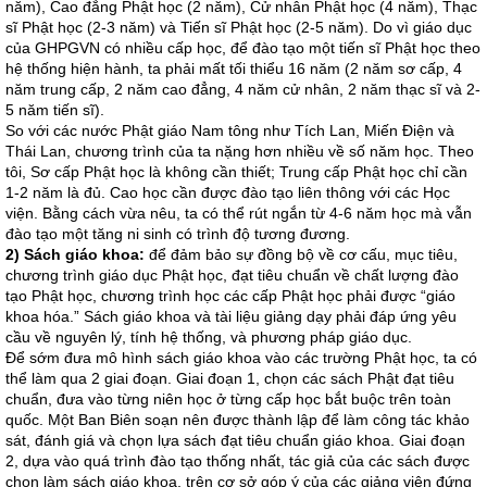
năm), Cao đẳng Phật học (2 năm), Cử nhân Phật học (4 năm), Thạc
sĩ Phật học (2-3 năm) và Tiến sĩ Phật học (2-5 năm). Do vì giáo dục
của GHPGVN có nhiều cấp học, để đào tạo một tiến sĩ Phật học theo
hệ thống hiện hành, ta phải mất tối thiểu 16 năm (2 năm sơ cấp, 4
năm trung cấp, 2 năm cao đẳng, 4 năm cử nhân, 2 năm thạc sĩ và 2-
5 năm tiến sĩ).
So với các nước Phật giáo Nam tông như Tích Lan, Miến Điện và
Thái Lan, chương trình của ta nặng hơn nhiều về số năm học. Theo
tôi, Sơ cấp Phật học là không cần thiết; Trung cấp Phật học chỉ cần
1-2 năm là đủ. Cao học cần được đào tạo liên thông với các Học
viện. Bằng cách vừa nêu, ta có thể rút ngắn từ 4-6 năm học mà vẫn
đào tạo một tăng ni sinh có trình độ tương đương.
2) Sách giáo khoa:
để đảm bảo sự đồng bộ về cơ cấu, mục tiêu,
chương trình giáo dục Phật học, đạt tiêu chuẩn về chất lượng đào
tạo Phật học, chương trình học các cấp Phật học phải được “giáo
khoa hóa.” Sách giáo khoa và tài liệu giảng dạy phải đáp ứng yêu
cầu về nguyên lý, tính hệ thống, và phương pháp giáo dục.
Để sớm đưa mô hình sách giáo khoa vào các trường Phật học, ta có
thể làm qua 2 giai đoạn. Giai đoạn 1, chọn các sách Phật đạt tiêu
chuẩn, đưa vào từng niên học ở từng cấp học bắt buộc trên toàn
quốc. Một Ban Biên soạn nên được thành lập để làm công tác khảo
sát, đánh giá và chọn lựa sách đạt tiêu chuẩn giáo khoa. Giai đoạn
2, dựa vào quá trình đào tạo thống nhất, tác giả của các sách được
chọn làm sách giáo khoa, trên cơ sở góp ý của các giảng viên đứng