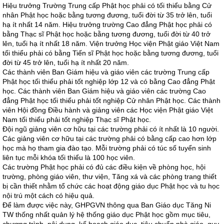
Hiệu trưởng Trường Trung cấp Phật học phải có tối thiểu bằng Cử
nhân Phật học hoặc bằng tương đương, tuổi đời từ 35 trở lên, tuổi
hạ ít nhất 14 năm. Hiệu trưởng trường Cao đẳng Phật học phải có
bằng Thạc sĩ Phật học hoặc bằng tương đương, tuổi đời từ 40 trở
lên, tuổi hạ ít nhất 18 năm. Viện trưởng Học viện Phật giáo Việt Nam
tối thiểu phải có bằng Tiến sĩ Phật học hoặc bằng tương đương, tuổi
đời từ 45 trở lên, tuổi hạ ít nhất 20 năm.
Các thành viên Ban Giám hiệu và giáo viên các trường Trung cấp
Phật học tối thiểu phải tốt nghiệp lớp 12 và có bằng Cao đẳng Phật
học. Các thành viên Ban Giám hiệu và giáo viên các trường Cao
đẳng Phật học tối thiểu phải tốt nghiệp Cử nhân Phật học. Các thành
viên Hội đồng Điều hành và giảng viên các Học viện Phật giáo Việt
Nam tối thiểu phải tốt nghiệp Thạc sĩ Phật học.
Đội ngũ giảng viên cơ hữu tại các trường phải có ít nhất là 10 người.
Các giảng viên cơ hữu tại các trường phải có bằng cấp cao hơn lớp
học mà họ tham gia đào tạo. Mỗi trường phải có túc số tuyển sinh
liên tục mỗi khóa tối thiểu là 100 học viên.
Các trường Phật học phải có đủ các điều kiện về phòng học, hội
trường, phòng giáo viên, thư viện, Tăng xá và các phòng trang thiết
bị cần thiết nhằm tổ chức các hoạt động giáo dục Phật học và tu học
nội trú một cách có hiệu quả.
Để làm được việc này, GHPGVN thông qua Ban Giáo dục Tăng Ni
TW thống nhất quản lý hệ thống giáo dục Phật học gồm mục tiêu,