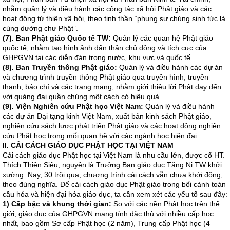
nhằm quản lý và điều hành các công tác xã hội Phật giáo và các
hoạt động từ thiện xã hội, theo tinh thần “phụng sự chúng sinh tức là
cúng dường chư Phật”.
(7). Ban Phật giáo Quốc tế TW:
Quản lý các quan hệ Phật giáo
quốc tế, nhằm tạo hình ảnh dấn thân chủ động và tích cực của
GHPGVN tại các diễn đàn trong nước, khu vực và quốc tế.
(8). Ban Truyền thông Phật giáo:
Quản lý và điều hành các dự án
và chương trình truyền thông Phật giáo qua truyền hình, truyền
thanh, báo chí và các trang mạng, nhằm giới thiệu lời Phật dạy đến
với quảng đại quần chúng một cách có hiệu quả.
(9). Viện Nghiên cứu Phật học Việt Nam:
Quản lý và điều hành
các dự án Đại tạng kinh Việt Nam, xuất bản kinh sách Phật giáo,
nghiên cứu sách lược phát triển Phật giáo và các hoạt động nghiên
cứu Phật học trong mối quan hệ với các ngành học hiện đại.
II. CẢI CÁCH GIÁO DỤC PHẬT HỌC TẠI VIỆT NAM
Cải cách giáo dục Phật học tại Việt Nam là nhu cầu lớn, được cố HT.
Thích Thiện Siêu, nguyên là Trưởng Ban giáo dục Tăng Ni TW khởi
xướng. Nay, 30 trôi qua, chương trình cải cách vẫn chưa khởi động,
theo đúng nghĩa. Để cải cách giáo dục Phật giáo trong bối cảnh toàn
cầu hóa và hiện đại hóa giáo dục, ta cần xem xét các yếu tố sau đây:
1) Cấp bậc và khung thời gian:
So với các nền Phật học trên thế
giới, giáo dục của GHPGVN mang tính đặc thù với nhiều cấp học
nhất, bao gồm Sơ cấp Phật học (2 năm), Trung cấp Phật học (4