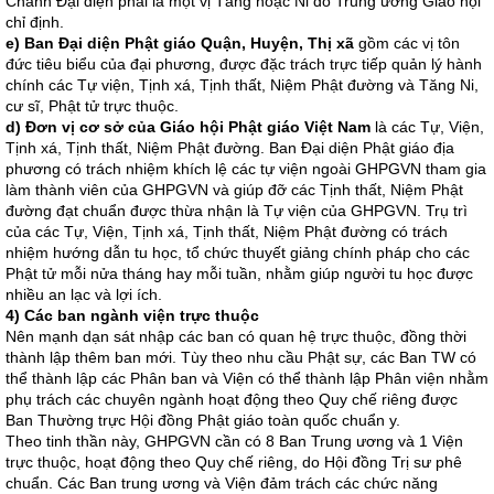
Chánh Đại diện phải là một vị Tăng hoặc Ni do Trung ương Giáo hội
chỉ định.
e) Ban Đại diện Phật giáo Quận, Huyện, Thị xã
gồm các vị tôn
đức tiêu biểu của đại phương, được đặc trách trực tiếp quản lý hành
chính các Tự viện, Tịnh xá, Tịnh thất, Niệm Phật đường và Tăng Ni,
cư sĩ, Phật tử trực thuộc.
d) Đơn vị cơ sở của Giáo hội Phật giáo Việt Nam
là các Tự, Viện,
Tịnh xá, Tịnh thất, Niệm Phật đường. Ban Đại diện Phật giáo địa
phương có trách nhiệm khích lệ các tự viện ngoài GHPGVN tham gia
làm thành viên của GHPGVN và giúp đỡ các Tịnh thất, Niệm Phật
đường đạt chuẩn được thừa nhận là Tự viện của GHPGVN. Trụ trì
của các Tự, Viện, Tịnh xá, Tịnh thất, Niệm Phật đường có trách
nhiệm hướng dẫn tu học, tổ chức thuyết giảng chính pháp cho các
Phật tử mỗi nửa tháng hay mỗi tuần, nhằm giúp người tu học được
nhiều an lạc và lợi ích.
4) Các ban ngành viện trực thuộc
Nên mạnh dạn sát nhập các ban có quan hệ trực thuộc, đồng thời
thành lập thêm ban mới. Tùy theo nhu cầu Phật sự, các Ban TW có
thể thành lập các Phân ban và Viện có thể thành lập Phân viện nhằm
phụ trách các chuyên ngành hoạt động theo Quy chế riêng được
Ban Thường trực Hội đồng Phật giáo toàn quốc chuẩn y.
Theo tinh thần này, GHPGVN cần có 8 Ban Trung ương và 1 Viện
trực thuộc, hoạt động theo Quy chế riêng, do Hội đồng Trị sư phê
chuẩn. Các Ban trung ương và Viện đảm trách các chức năng