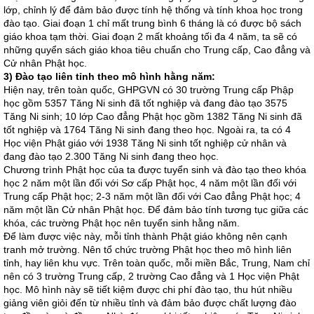
lớp, chỉnh lý để đảm bảo được tính hệ thống và tính khoa học trong
đào tạo. Giai đoạn 1 chỉ mất trung bình 6 tháng là có được bộ sách
giáo khoa tạm thời. Giai đoạn 2 mất khoảng tối đa 4 năm, ta sẽ có
những quyển sách giáo khoa tiêu chuẩn cho Trung cấp, Cao đẳng và
Cử nhân Phật học.
3) Đào tạo liên tỉnh theo mô hình hằng năm:
Hiện nay, trên toàn quốc, GHPGVN có 30 trường Trung cấp Phập
học gồm 5357 Tăng Ni sinh đã tốt nghiệp và đang đào tạo 3575
Tăng Ni sinh; 10 lớp Cao đẳng Phật học gồm 1382 Tăng Ni sinh đã
tốt nghiệp và 1764 Tăng Ni sinh đang theo học. Ngoài ra, ta có 4
Học viện Phật giáo với 1938 Tăng Ni sinh tốt nghiệp cử nhân và
đang đào tạo 2.300 Tăng Ni sinh đang theo học.
Chương trình Phật học của ta được tuyển sinh và đào tạo theo khóa
học 2 năm một lần đối với Sơ cấp Phật học, 4 năm một lần đối với
Trung cấp Phật học; 2-3 năm một lần đối với Cao đẳng Phật học; 4
năm một lần Cử nhân Phật học. Để đảm bảo tính tương tục giữa các
khóa, các trường Phật học nên tuyển sinh hằng năm.
Để làm được việc này, mỗi tỉnh thành Phật giáo không nên cạnh
tranh mở trường. Nên tổ chức trường Phật học theo mô hình liên
tỉnh, hay liên khu vực. Trên toàn quốc, mỗi miền Bắc, Trung, Nam chỉ
nên có 3 trường Trung cấp, 2 trường Cao đẳng và 1 Học viện Phật
học. Mô hình này sẽ tiết kiệm được chi phí đào tạo, thu hút nhiều
giảng viên giỏi đến từ nhiều tỉnh và đảm bảo được chất lượng đào