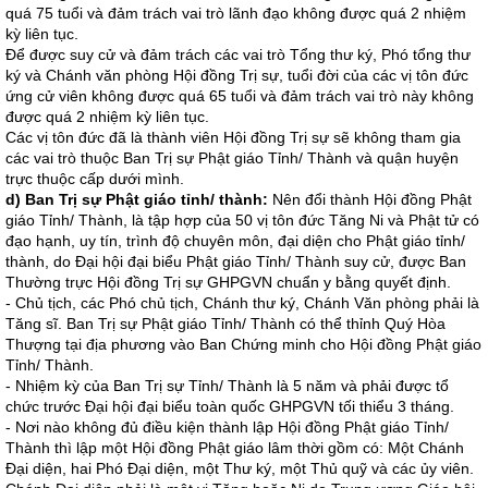
quá 75 tuổi và đảm trách vai trò lãnh đạo không được quá 2 nhiệm
kỳ liên tục.
Để được suy cử và đảm trách các vai trò Tổng thư ký, Phó tổng thư
ký và Chánh văn phòng Hội đồng Trị sự, tuổi đời của các vị tôn đức
ứng cử viên không được quá 65 tuổi và đảm trách vai trò này không
được quá 2 nhiệm kỳ liên tục.
Các vị tôn đức đã là thành viên Hội đồng Trị sự sẽ không tham gia
các vai trò thuộc Ban Trị sự Phật giáo Tỉnh/ Thành và quận huyện
trực thuộc cấp dưới mình.
d) Ban Trị sự Phật giáo tỉnh/ thành:
Nên đổi thành Hội đồng Phật
giáo Tỉnh/ Thành, là tập hợp của 50 vị tôn đức Tăng Ni và Phật tử có
đạo hạnh, uy tín, trình độ chuyên môn, đại diện cho Phật giáo tỉnh/
thành, do Đại hội đại biểu Phật giáo Tỉnh/ Thành suy cử, được Ban
Thường trực Hội đồng Trị sự GHPGVN chuẩn y bằng quyết định.
- Chủ tịch, các Phó chủ tịch, Chánh thư ký, Chánh Văn phòng phải là
Tăng sĩ. Ban Trị sự Phật giáo Tỉnh/ Thành có thể thỉnh Quý Hòa
Thượng tại địa phương vào Ban Chứng minh cho Hội đồng Phật giáo
Tỉnh/ Thành.
- Nhiệm kỳ của Ban Trị sự Tỉnh/ Thành là 5 năm và phải được tổ
chức trước Đại hội đại biểu toàn quốc GHPGVN tối thiểu 3 tháng.
- Nơi nào không đủ điều kiện thành lập Hội đồng Phật giáo Tỉnh/
Thành thì lập một Hội đồng Phật giáo lâm thời gồm có: Một Chánh
Đại diện, hai Phó Đại diện, một Thư ký, một Thủ quỹ và các ủy viên.