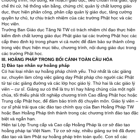
chương trình, nội dung, kế hoạch giáo dục, tiêu chuẩn nhà giáo, quy
chế thi cử, hệ thống văn bằng, chứng chỉ; quản lý chất lượng giáo
dục, thực hiện phân công, phân cấp quản lý giáo dục, tăng cường
quyền tự chủ, tự chịu trách nhiệm của các trường Phật học và các
Học viện.
Trưởng Ban Giáo dục Tăng Ni TW có trách nhiệm chỉ đạo thực hiện
kiểm định chất lượng giáo dục Phật giáo tại các trường Phật học các
cấp theo định kỳ trong phạm vi cả nước để đảm bảo sự thành công
trong việc thực hiện mục tiêu, chương trình, nội dung giáo dục trong
các trường Phật học.
III. HOẰNG PHÁP TRONG BỐI CẢNH TOÀN CẦU HÓA
1) Đào tạo nhân sự hoằng pháp
Có hai loại nhân sự hoằng pháp chính yếu. Thứ nhất là các giảng
sư, chuyên làm công việc giảng dạy Phật pháp cho người các Phật
tử tại các giảng đường và các lớp học giáo lý. Thứ hai là các giáo lý
viên – cư sĩ. Giảng sư có thể là trụ trì hay hăng chúng của một ngôi
chùa, tối thiểu phải tốt nghiệp chương trình Cao đẳng Phật học hoặc
Trung cấp Phật học, để đảm bảo trình độ chuyên môn. Giáo lý viên –
cư sĩ phải trải qua các đào tạo chính quy của Ban Hoằng Pháp TW
hoặc Ban Hoằng Pháp tỉnh thành trong các chương trình đào tạo đặc
biệt và ngắn hạn.
Hiện tại Lớp Trung cấp và Cao cấp Hoằng Pháp là cơ sở đào tạo
hoằng pháp tại Việt Nam. Từ cơ sở này, nhiều giảng sư trẻ đã được
đào tạo và làm Phật sự hoằng pháp trên toàn quốc. Con số các