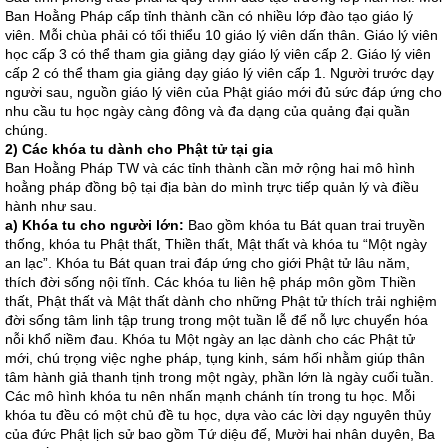
Ban Hoằng Pháp cấp tỉnh thành cần có nhiều lớp đào tạo giáo lý
viên. Mỗi chùa phải có tối thiểu 10 giáo lý viên dấn thân. Giáo lý viên
học cấp 3 có thể tham gia giảng dạy giáo lý viên cấp 2. Giáo lý viên
cấp 2 có thể tham gia giảng dạy giáo lý viên cấp 1. Người trước dạy
người sau, nguồn giáo lý viên của Phật giáo mới đủ sức đáp ứng cho
nhu cầu tu học ngày càng đông và đa dạng của quảng đại quần
chúng.
2) Các khóa tu dành cho Phật tử tại gia
Ban Hoằng Pháp TW và các tỉnh thành cần mở rộng hai mô hình
hoằng pháp đồng bộ tại địa bàn do mình trực tiếp quản lý và điều
hành như sau.
a) Khóa tu cho người lớn:
Bao gồm khóa tu Bát quan trai truyền
thống, khóa tu Phật thất, Thiền thất, Mật thất và khóa tu “Một ngày
an lạc”. Khóa tu Bát quan trai đáp ứng cho giới Phật tử lâu năm,
thích đời sống nội tĩnh. Các khóa tu liên hệ pháp môn gồm Thiền
thất, Phật thất và Mật thất dành cho những Phật tử thích trải nghiệm
đời sống tâm linh tập trung trong một tuần lễ để nỗ lực chuyển hóa
nỗi khổ niềm đau. Khóa tu Một ngày an lạc dành cho các Phật tử
mới, chú trọng việc nghe pháp, tụng kinh, sám hối nhằm giúp thân
tâm hành giả thanh tịnh trong một ngày, phần lớn là ngày cuối tuần.
Các mô hình khóa tu nên nhấn mạnh chánh tín trong tu học. Mỗi
khóa tu đều có một chủ đề tu học, dựa vào các lời dạy nguyên thủy
của đức Phật lịch sử bao gồm Tứ diệu đế, Mười hai nhân duyên, Ba