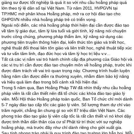
giảng sư được tốt nghiệp là quá ít so với nhu cầu hoằng pháp quá
lớn theo tỷ lệ dân số tại Việt Nam. Từ năm 2011, HVPGVN tại
TP.HMC mở phân khoa Hoằng pháp, mở ra cơ hội đào tạo cho
GHPGVN nhiều nhà hoằng pháp trẻ có triển vọng.
Ngoài nội điển, các nhà hoằng pháp thời hiện đại cần được đào tạo
về tâm lý giáo dục, tâm lý lứa tuổi và giới tính, kỹ năng nói chuyện
trước công chúng, phương pháp thẩm âm, kỹ năng sử dụng các
phương tiện truyền thông hiện đại, kiến thức tôn giáo và triết học,
nghệ thuật đối thoại liên tôn giáo và liên triết học, nghệ thuật tiếp xúc
và tư vấn tâm linh, đạo đức học và tâm lý học trị liệu v.v…
Tất cả các vị nắm vai trò hành chính cấp địa phương của Giáo hội và
các vị trụ trì cần được đào tạo chuyên môn về hoằng pháp, trước khi
được đảm trách về vai trò quan trọng này. Chương trình huấn luyện
hằng năm cần được diễn ra thường xuyên, nhằm đảm bảo kỹ năng
và hiệu quả làm đạo trong bối cảnh xã hội hiện đại.
Trong 5 năm qua, Ban Hoằng Pháp TW đã nhìn thấy nhu cầu hoằng
pháp viên là rất cần thiết nên đã tổ chức các khóa đào tạo giáo lý
viên. Mỗi Hội thảo Hoằng pháp toàn quốc, Ban Tổ chức chỉ mới dành
5-7 ngày đào tạo cấp tốc các giáo lý viên. Số lượng tham dự chỉ vào
trăm người, chẳng ăn chung gì so với 87 triệu dân Việt Nam. Các
phong trào đào tạo giáo lý viên cấp tốc là rất cần thiết vì nó khơi dậy
được tinh thần dấn thân của cư sĩ Phật tử trí thức với sự nghiệp
hoằng pháp, mà trước đây như chỉ dành riêng cho giới xuất gia.
Sau tính phong trào phải là quy trình đào tạo trường lớp hẳn hoi. Mỗi