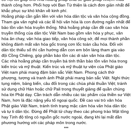
thành công hơn. Phối hợp với Ban Từ thiện là cách đơn giản nhất để
khắc phục sự khó khăn về kinh phí.
Hoằng pháp cần gắn liền với văn hóa dân tộc và văn hóa cộng đồng.
Tham gia văn nghệ và các lễ hội văn hóa là con đường ngắn nhất để
bảo tồn văn hóa truyền thống. Nhà hoằng pháp cần đề cao văn hóa
truyền thống của dân tộc Việt Nam bao gồm văn hóa y phục, văn
hóa ăn chay, văn hóa giao tiếp, văn hóa công sở, để mọi thành phần
không đánh mất văn hóa gốc trong cơn lốc toàn cầu hóa. Đối với
dân tộc thiểu số thì cần hướng dẫn con em bôn làng tham gia vào
đội Cồng Chiêng, góp phần bảo tồn các di sản văn hóa dân tộc.
Các nhà hoằng pháp cần truyền bá tinh thần bảo tồn văn hóa trong
kiến trúc và mỹ thuật. Kiến trúc và mỹ thuật tự viện của Phật giáo
Việt nam phải mang đậm bản sắc Việt Nam. Phong cách thờ
phượng, tượng và tranh ảnh Phật phải mang bản sắc Việt. Nghi thức
tụng niệm, bảng biển, câu đối trong các chùa phải thuần Việt; tránh
sử dụng chữ Hán hoặc chữ Pali trong thuyết giảng để quần chúng
hóa lời Phật dạy. Cần trách dẫn nhiều các tác phẩm của thiền sư Việt
Nam, hơn là đặc nặng yếu tố ngoại quốc. Đề cao vai trò văn hóa
Phật giáo Việt Nam, tránh tình trạng mặc cảm hóa văn hóa dân tộc
và tự ti dân tộc. Đừng để Phật tử chạy theo các phong trào Mật tông
hay Tịnh độ tông có nguồn gốc nước ngoài, đang khi lại mất dần
phương hướng với các pháp môn trong nước.
***