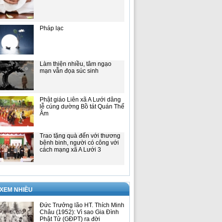
Pháp lạc
Làm thiện nhiều, tâm ngạo
mạn vẫn đọa súc sinh
Phật giáo Liên xã A Lưới dâng
lễ cúng dường Bồ tát Quán Thế
Âm
Trao tặng quà đến với thương
bệnh binh, người có công với
cách mạng xã A Lưới 3
 XEM NHIỀU
Đức Trưởng lão HT. Thích Minh
Châu (1952): Vì sao Gia Đình
Phật Tử (GĐPT) ra đời