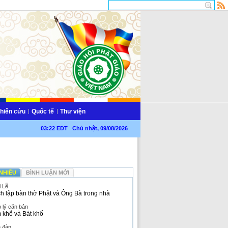
hiên cứu
Quốc tế
Thư viện
03:22 EDT Chủ nhật, 09/08/2026
NHIỀU
BÌNH LUẬN MỚI
i Lễ
h lập bàn thờ Phật và Ông Bà trong nhà
 lý căn bản
 khổ và Bát khổ
n đàn