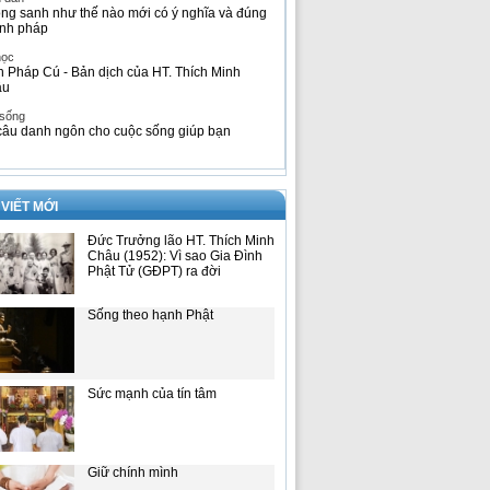
ng sanh như thế nào mới có ý nghĩa và đúng
nh pháp
học
h Pháp Cú - Bản dịch của HT. Thích Minh
âu
 sống
câu danh ngôn cho cuộc sống giúp bạn
 VIẾT MỚI
Đức Trưởng lão HT. Thích Minh
Châu (1952): Vì sao Gia Đình
Phật Tử (GĐPT) ra đời
Sống theo hạnh Phật
Sức mạnh của tín tâm
Giữ chính mình