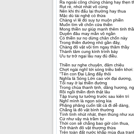
Ra ngoài công chúng chàng hay thẹn 
Rụt rè, nhút nhát vô cùng
Nên khi thi đấu lại thường hay thua
Mặc dù tài nghệ có thừa
Chàng vì lẽ đó suy tư muộn phiền
Muốn tìm về chốn cửa thiền
Mong thiền sư giúp mạnh thêm tinh thầ
Duyên đâu may mắn vô ngần
Có thiền sư nọ dừng chân chốn này
Trong thiền đường nhỏ gần đây,
Chàng đô vật vội tìm ngay thăm thầy
Thành tâm cung kính trình bày
Ưu tư trở ngại lâu nay đủ điều.
Thiền sư nghe chuyện, đăm chiêu
Chợt ngài nghĩ tới sóng triều biển khơi:
"Tên con Đại Lãng đấy thôi
Nghĩa là Sóng Lớn cao vời đại dương,
Tối nay ở lại thiền đường
Trong chùa thanh tịnh, dâng hương, n
Rồi ngồi thiền định thật lâu
Tập trung tư tưởng trước sau kiên trì
Nghĩ mình là ngọn sóng kia
Phăng phăng cuốn tất cả đi dễ dàng,
Chẳng là đô vật bình thường
Tính tình nhút nhát, thẹn thùng như xư
Cứ như vậy mà trầm tư
Thời con sẽ chẳng bao giờ còn thua,
Trở thành đô vật thượng thừa
Trên toàn đất nước khắp mùa đua tran