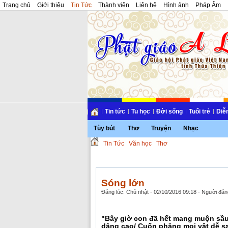
Trang chủ
Giới thiệu
Tin Tức
Thành viên
Liên hệ
Hình ảnh
Pháp Âm
Tin tức
Tu học
Đời sống
Tuổi trẻ
Diễ
Tùy bút
Thơ
Truyện
Nhạc
Tin Tức
Văn học
Thơ
Sóng lớn
Đăng lúc: Chủ nhật - 02/10/2016 09:18 - Người đăng
"Bây giờ con đã hết mang muộn sầu/
dâng cao/ Cuốn phăng mọi vật dễ sa