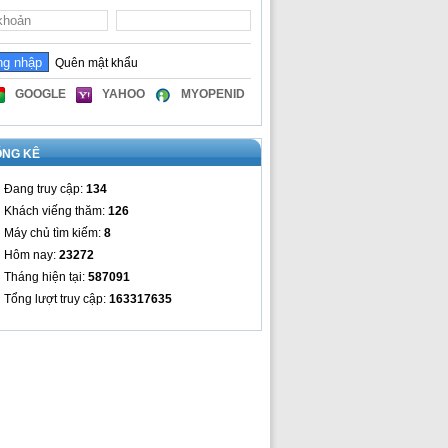
Quên mật khẩu
GOOGLE
YAHOO
MYOPENID
ỐNG KÊ
Đang truy cập:
134
Khách viếng thăm:
126
Máy chủ tìm kiếm:
8
Hôm nay:
23272
Tháng hiện tại:
587091
Tổng lượt truy cập:
163317635