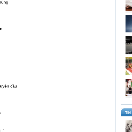
thùng
n.
guyện cầu
a
TIN
h."