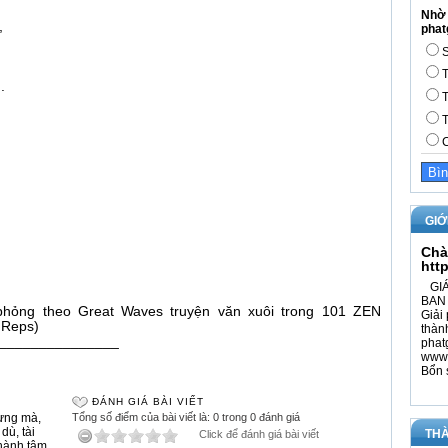
Nhờ 
,
phat
S
T
.
T
T
C
GIỚ
Chà
htt
GIÁ
BAN 
hỏng theo Great Waves truyện văn xuôi trong 101 ZEN
Giải 
 Reps)
thàn
_______________
phat
www.
Bổn 
ĐÁNH GIÁ BÀI VIẾT
ưng mà
,
Tổng số điểm của bài viết là: 0 trong 0 đánh giá
 dù
,
tài
THÀ
Click để đánh giá bài viết
hành tâm
,