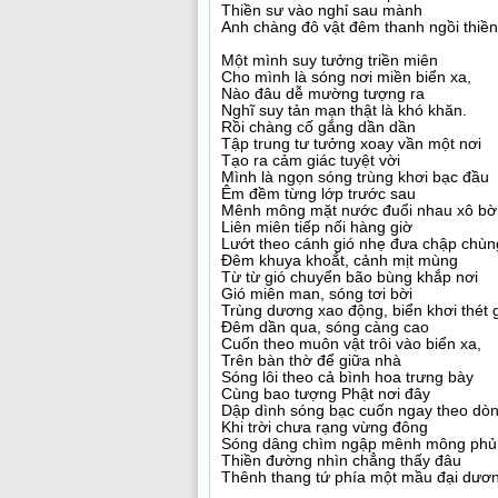
Thiền sư vào nghỉ sau mành
Anh chàng đô vật đêm thanh ngồi thiền
Một mình suy tưởng triền miên
Cho mình là sóng nơi miền biển xa,
Nào đâu dễ mường tượng ra
Nghĩ suy tản mạn thật là khó khăn.
Rồi chàng cố gắng dần dần
Tập trung tư tưởng xoay vần một nơi
Tạo ra cảm giác tuyệt vời
Mình là ngọn sóng trùng khơi bạc đầu
Êm đềm từng lớp trước sau
Mênh mông mặt nước đuổi nhau xô bờ
Liên miên tiếp nối hàng giờ
Lướt theo cánh gió nhẹ đưa chập chùn
Đêm khuya khoắt, cảnh mịt mùng
Từ từ gió chuyển bão bùng khắp nơi
Gió miên man, sóng tơi bời
Trùng dương xao động, biển khơi thét 
Đêm dần qua, sóng càng cao
Cuốn theo muôn vật trôi vào biển xa,
Trên bàn thờ để giữa nhà
Sóng lôi theo cả bình hoa trưng bày
Cùng bao tượng Phật nơi đây
Dập dình sóng bạc cuốn ngay theo dòn
Khi trời chưa rạng vừng đông
Sóng dâng chìm ngập mênh mông phủ
Thiền đường nhìn chẳng thấy đâu
Thênh thang tứ phía một mầu đại dươ