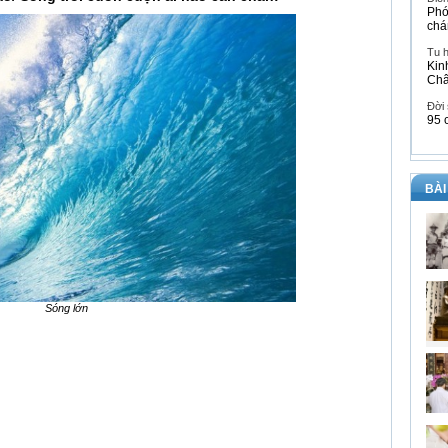
Phó
chá
Tu 
Kin
Ch
Đời
95 
BÀI
Sóng lớn