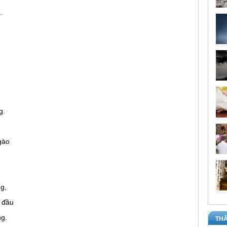
.
g.
gào
g,
 đầu
ng.
THĂ