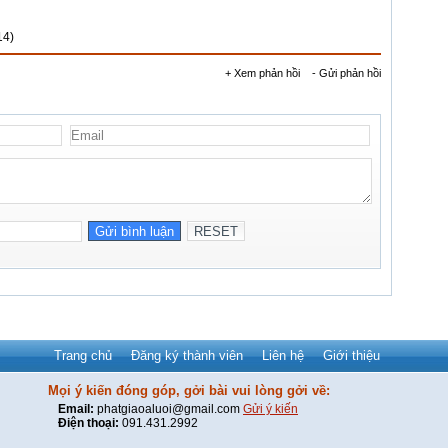
14)
+ Xem phản hồi
- Gửi phản hồi
Trang chủ
Đăng ký thành viên
Liên hệ
Giới thiệu
Mọi ý kiến đóng góp, gởi bài vui lòng gởi về:
Email:
phatgiaoaluoi@gmail.com
Gửi ý kiến
Điện thoại:
091.431.2992