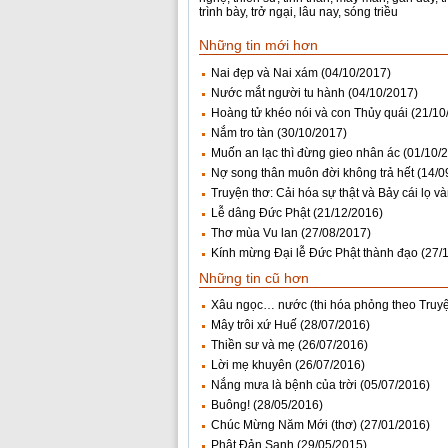
trình bày
,
trở ngại
,
lâu nay
,
sóng triều
Những tin mới hơn
Nai đẹp và Nai xám
(04/10/2017)
Nước mắt người tu hành
(04/10/2017)
Hoàng tử khéo nói và con Thủy quái
(21/10
Nắm tro tàn
(30/10/2017)
Muốn an lạc thì đừng gieo nhân ác
(01/10/
Nợ song thân muôn đời không trả hết
(14/0
Truyện thơ: Cải hóa sự thật và Bảy cái lọ v
Lễ dâng Đức Phật
(21/12/2016)
Thơ mùa Vu lan
(27/08/2017)
Kính mừng Đại lễ Đức Phật thành đạo
(27/
Những tin cũ hơn
Xâu ngọc… nước (thi hóa phỏng theo Truy
Mây trôi xứ Huế
(28/07/2016)
Thiền sư và mẹ
(26/07/2016)
Lời mẹ khuyên
(26/07/2016)
Nắng mưa là bệnh của trời
(05/07/2016)
Buông!
(28/05/2016)
Chúc Mừng Năm Mới (thơ)
(27/01/2016)
Phật Đản Sanh
(29/05/2015)