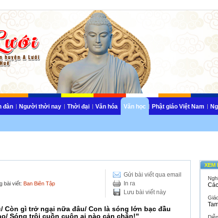
n đàn
Người thời nay
Thời đại
Văn hóa
Văn học
Phật giáo Việt Nam
Ng
XEM 
Gửi bài viết qua email
Ngh
In ra
 bài viết:
Ban Biên Tập
Các
Lưu bài viết này
Giáo
Tam
 Còn gì trở ngại nữa đâu/ Con là sóng lớn bạc đầu
o/ Sóng trôi cuồn cuộn ai nào cản chân!"
Diễ