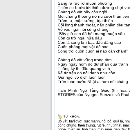
Sáng ra rực rỡ muôn phương
Thiền sư bước tới thiền đường chợt vui
Chàng đô vật hãy còn ngồi
Môi chàng thoáng nở nụ cười thần tiên
Trầm tư, mặc tưởng, tọa thiền
Cõi lòng thanh thoát, não phiền tiêu tan
Vỗ vai, ngài nói cùng chàng:
"Bây giờ con đã hết mang muộn sầu
Còn gì trở ngại nữa đâu
Con là sóng lớn bạc đầu dâng cao
Cuốn phăng mọi vật dễ sao
Sóng trôi cuồn cuộn ai nào cản chân!"
Chàng đô vật vững trong tâm
Ngay ngày hôm đó dự phần đua tranh
Thắng kỳ thi đấu quang vinh,
Kể từ trận đó nổi danh như cồn
Giữ ngôi vô địch luôn luôn
Trên toàn nước Nhật ai hơn nổi chàng.
Tâm Minh Ngô Tằng Giao (thi hóa p
STORIES của Nyogen Senzaki và Paul
_______________________________
TỪ KHÓA:
đô vật
,
tuyệt vời
,
sức mạnh
,
nội bộ
,
quả là
,
nh
công chúng
,
thẹn thùng
,
rụt rè
,
nhút nhát
,
mặc
nghệ
,
thiền sư
,
tinh thần
,
may mắn
,
gần đây
,
t