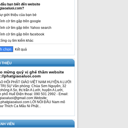
đâu bạn biết đến website
giaoaluoi.com?
ự giới thiệu của bạn bè
ình cờ tìm gặp trên google
ình cờ tìm gặp trên Yahoo search
ình cờ tìm gặp trên facebook
ông cụ tìm kiếm khác
Kết quả
I THIỆU
o mừng quý vị ghé thăm website
p://phatgiaoaluoi.com
O HỘI PHẬT GIÁO VIỆT NAM HUYỆN A LƯỚI
TRỊ SỰ Văn phòng: Chùa Sơn Nguyên, 32
phóng A So, thị trấn A Lưới, huyện A Lưới,
h phố Huế Điện thoại: 090 501 2992 - Email:
giaoaluoi@gmail.com Website:
phatgiaoaluoi.com LỜI NÓI ĐẦU Nam mô
sư Thích Ca Mâu Ni Phật...
NH VIÊN