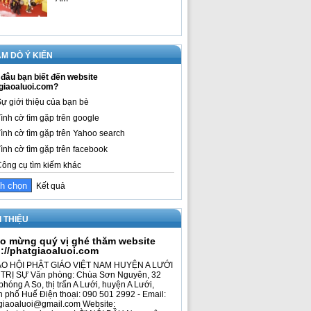
M DÒ Ý KIẾN
đâu bạn biết đến website
giaoaluoi.com?
ự giới thiệu của bạn bè
ình cờ tìm gặp trên google
ình cờ tìm gặp trên Yahoo search
ình cờ tìm gặp trên facebook
ông cụ tìm kiếm khác
Kết quả
I THIỆU
o mừng quý vị ghé thăm website
p://phatgiaoaluoi.com
O HỘI PHẬT GIÁO VIỆT NAM HUYỆN A LƯỚI
TRỊ SỰ Văn phòng: Chùa Sơn Nguyên, 32
phóng A So, thị trấn A Lưới, huyện A Lưới,
h phố Huế Điện thoại: 090 501 2992 - Email:
giaoaluoi@gmail.com Website: