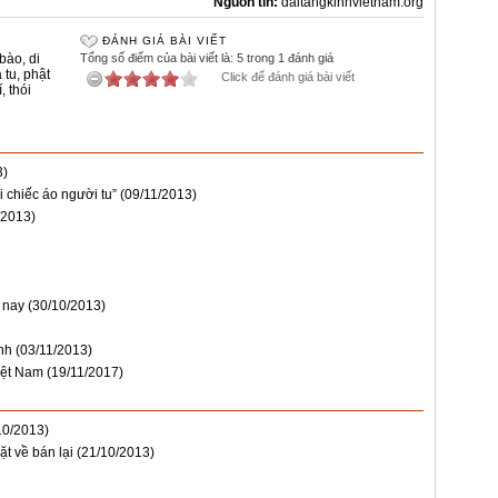
Nguồn tin:
daitangkinhvietnam.org
ĐÁNH GIÁ BÀI VIẾT
 bào
,
di
Tổng số điểm của bài viết là: 5 trong 1 đánh giá
 tu
,
phật
Click để đánh giá bài viết
í
,
thói
3)
 chiếc áo người tu”
(09/11/2013)
/2013)
 nay
(30/10/2013)
nh
(03/11/2013)
iệt Nam
(19/11/2017)
10/2013)
t về bán lại
(21/10/2013)