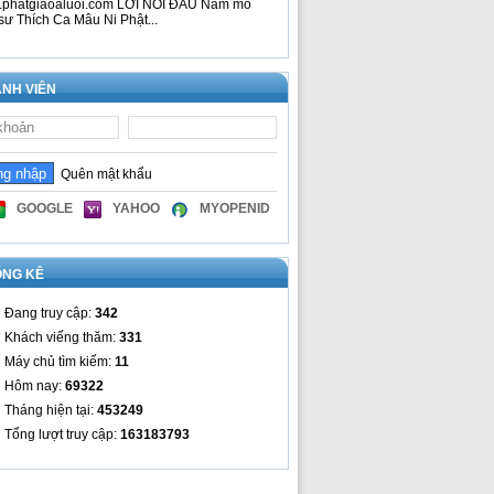
phatgiaoaluoi.com LỜI NÓI ĐẦU Nam mô
sư Thích Ca Mâu Ni Phật...
NH VIÊN
Quên mật khẩu
GOOGLE
YAHOO
MYOPENID
ỐNG KÊ
Đang truy cập:
342
Khách viếng thăm:
331
Máy chủ tìm kiếm:
11
Hôm nay:
69322
Tháng hiện tại:
453249
Tổng lượt truy cập:
163183793