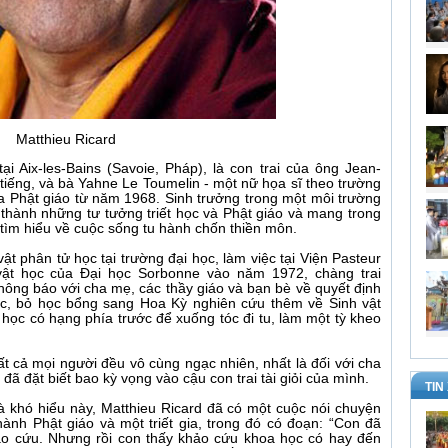
Matthieu Ricard
ại Aix-les-Bains (Savoie, Pháp), là con trai của ông Jean-
i tiếng, và bà Yahne Le Toumelin - một nữ họa sĩ theo trường
của Phật giáo từ năm 1968. Sinh trưởng trong một môi trường
thành những tư tưởng triết học và Phật giáo và mang trong
ìm hiểu về cuộc sống tu hành chốn thiền môn.
ật phân tử học tại trường đại học, làm việc tại Viện Pasteur
 vật học của Đại học Sorbonne vào năm 1972, chàng trai
thông báo với cha mẹ, các thầy giáo và bạn bè về quyết định
c, bỏ học bổng sang Hoa Kỳ nghiên cứu thêm về Sinh vật
 học có hạng phía trước để xuống tóc đi tu, làm một tỳ kheo
ất cả mọi người đều vô cùng ngạc nhiên, nhất là đối với cha
ã đặt biết bao kỳ vọng vào cậu con trai tài giỏi của mình.
TIN
là khó hiểu này, Matthieu Ricard đã có một cuộc nói chuyện
hành Phật giáo và một triết gia, trong đó có đoạn: “Con đã
hảo cứu. Nhưng rồi con thấy khảo cứu khoa học có hay đến