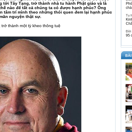
 tới Tây Tạng, trở thành nhà tu hành Phật giáo và là
Phó
m thế nào để tất cả chúng ta có được hạnh phúc? Ông
chá
ện tâm trí mình theo những thói quen đem lại hạnh phúc
Tu 
 mãn nguyện thật sự.
Kin
Ch
trở thành một tỳ kheo thông tuệ
Đời
95 
BÀI