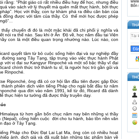
www.
ói rằng: “Phật giáo có rất nhiều điều hay để học, nhưng điều
Bổn 
quá vào sách vở lý thuyết mà quên mất thực hành, bởi thực
 pháp”. Học với thầy, con tự khám phá ra điều căn bản của
hoà đồng được với tâm của thầy. Có thế mới học được phép
ngộ”...
THÀ
 thấy chuyến đi đó là một mặc khải đã chi phối ý nghĩa và
ết nói ra thế nào. Sau khi ở Ấn Độ về, học năm đầu tại Viện
 thầy con là một điều quan trọng nhường nào. Lúc nào, con
card quyết tâm từ bỏ cuộc sống hiện đại và sự nghiệp đầy
 đường sang Tây Tạng, tập trung vào việc thực hành Phật
p với vị đại sư Kangyur Rinpoché và một số bậc thầy vĩ đại
card chính thức trở thành tu sĩ, là người học trò gần gũi và
tse Rinpoché.
TH
se Riponché, ông đã có cơ hội lần đầu tiên được gặp Đức
 thành phiên dịch viên tiếng Pháp cho ngài bắt đầu từ năm
inponché qua đời vào năm 1991, kể từ đó, Ricard đã dành
ể thực hiện tư tưởng đã được thầy truyền dạy.
húc
i Himalaya từ hơn gần bốn chục năm nay bên những vị thầy
èn (Nepal), cống hiến cuộc đời cho tu hành, bảo tồn nền văn
n đạo ở Tây Tạng.
 tiếng Pháp cho Đức Đạt Lai Lạt Ma, ông còn có nhiều hoạt
nhiếp ảnh, dịch giả và đã xuất bản những tác phẩm bàn về