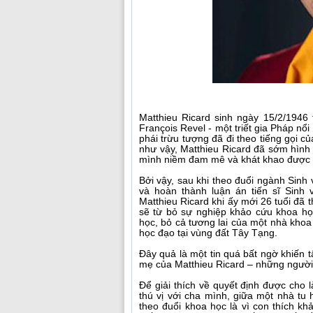
Matthieu Ricard sinh ngày 15/2/1946 t
François Revel - một triết gia Pháp nổ
phái trừu tượng đã đi theo tiếng gọi 
như vậy, Matthieu Ricard đã sớm hình 
mình niềm đam mê và khát khao được t
Bởi vậy, sau khi theo đuổi ngành Sinh v
và hoàn thành luận án tiến sĩ Sinh
Matthieu Ricard khi ấy mới 26 tuổi đã 
sẽ từ bỏ sự nghiệp khảo cứu khoa họ
học, bỏ cả tương lai của một nhà khoa
học đạo tại vùng đất Tây Tạng.
Đây quả là một tin quá bất ngờ khiến t
mẹ của Matthieu Ricard – những người đ
Để giải thích về quyết định được cho 
thú vị với cha mình, giữa một nhà tu 
theo đuổi khoa học là vì con thích k