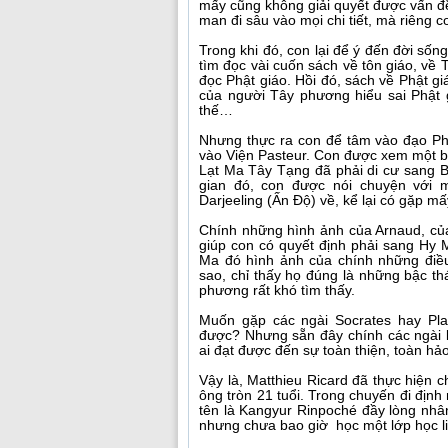
mấy cũng không giải quyết được vấn đ
man đi sâu vào mọi chi tiết, mà riêng 
Trong khi đó, con lại để ý đến đời sống
tìm đọc vài cuốn sách về tôn giáo, về 
đọc Phật giáo. Hồi đó, sách về Phật gi
của người Tây phương hiểu sai Phật g
thế…
Nhưng thực ra con để tâm vào đạo Phậ
vào Viện Pasteur. Con được xem một b
Lạt Ma Tây Tạng đã phải di cư sang B
gian đó, con được nói chuyện với m
Darjeeling (Ấn Độ) về, kể lại có gặp mấ
Chính những hình ảnh của Arnaud, của
giúp con có quyết định phải sang Hy 
Ma đó hình ảnh của chính những điều
sao, chỉ thấy họ đúng là những bậc th
phương rất khó tìm thấy.
Muốn gặp các ngài Socrates hay Plat
được? Nhưng sẵn đây chính các ngài l
ai đạt được đến sự toàn thiện, toàn hảo 
Vậy là, Matthieu Ricard đã thực hiện 
ông tròn 21 tuổi. Trong chuyến đi địn
tên là Kangyur Rinpoché đầy lòng nhân 
nhưng chưa bao giờ học một lớp học li