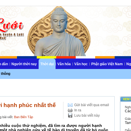
n đàn
Người thời nay
Thời đại
Văn hóa
Văn học
Phật giáo Việt Nam
Ng
 thông
XEM 
i hạnh phúc nhất thế
Gửi bài viết qua email
Ngh
In ra
Các
Lưu bài viết này
 bài viết:
Ban Biên Tập
Giáo
Tam
nhiều cuộc thử nghiệm, đã tìm ra được người hạnh
à một nhà nghiên cứu về tế bào di truyền đã từ bỏ cuộc
Diễ