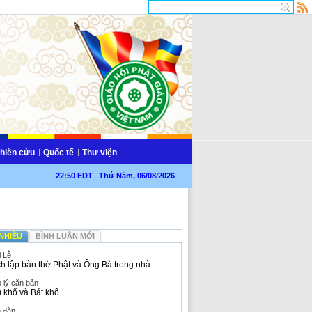
hiên cứu
Quốc tế
Thư viện
22:50 EDT Thứ Năm, 06/08/2026
NHIỀU
BÌNH LUẬN MỚI
i Lễ
h lập bàn thờ Phật và Ông Bà trong nhà
 lý căn bản
 khổ và Bát khổ
n đàn