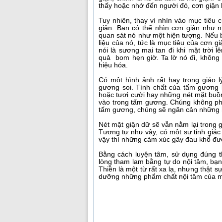
thấy hoặc nhớ đến người đó, cơn giận l
Tuy nhiên, thay vì nhìn vào mục tiêu 
giận. Bạn có thể nhìn cơn giận như 
quan sát nó như một hiện tượng. Nếu b
liệu của nó, tức là mục tiêu của cơn gi
nói là sương mai tan đi khi mặt trời
quả bom hẹn giờ. Ta lờ nó đi, không 
hiệu hóa.
Có một hình ảnh rất hay trong giáo 
gương soi. Tính chất của tấm gương 
hoặc tươi cười hay những nét mặt bu
vào trong tấm gương. Chúng không ph
tấm gương, chúng sẽ ngăn cản những 
Nét mặt giận dữ sẽ vẫn nằm lại trong 
Tương tự như vậy, có một sự tỉnh giác
vậy thì những cảm xúc gây đau khổ đư
Bằng cách luyện tâm, sử dụng đúng th
lòng tham lam bằng tự do nội tâm, bạn
Thiền là một từ rất xa lạ, nhưng thật s
dưỡng những phẩm chất nội tâm của m