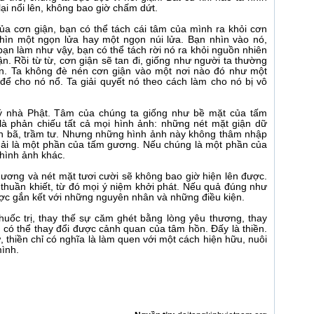
ại nổi lên, không bao giờ chấm dứt.
của cơn giận, bạn có thể tách cái tâm của mình ra khỏi cơn
nhìn một ngọn lửa hay một ngọn núi lửa. Bạn nhìn vào nó,
ạn làm như vậy, bạn có thể tách rời nó ra khỏi nguồn nhiên
ận. Rồi từ từ, cơn giận sẽ tan đi, giống như người ta thường
 lên. Ta không đè nén cơn giận vào một nơi nào đó như một
để cho nó nổ. Ta giải quyết nó theo cách làm cho nó bị vô
lý nhà Phật. Tâm của chúng ta giống như bề mặt của tấm
là phản chiếu tất cả mọi hình ảnh: những nét mặt giận dữ
ồn bã, trầm tư. Nhưng những hình ảnh này không thâm nhập
ải là một phần của tấm gương. Nếu chúng là một phần của
hình ảnh khác.
gương và nét mặt tươi cười sẽ không bao giờ hiện lên được.
 thuần khiết, từ đó mọi ý niệm khởi phát. Nếu quả đúng như
ợc gắn kết với những nguyên nhân và những điều kiện.
uốc trị, thay thế sự căm ghét bằng lòng yêu thương, thay
 có thể thay đổi được cảnh quan của tâm hồn. Đấy là thiền.
ự, thiền chỉ có nghĩa là làm quen với một cách hiện hữu, nuôi
ình.