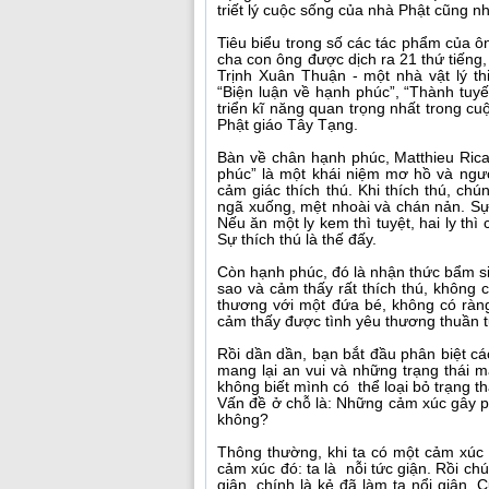
triết lý cuộc sống của nhà Phật cũng 
Tiêu biểu trong số các tác phẩm của ông
cha con ông được dịch ra 21 thứ tiếng, 
Trịnh Xuân Thuận - một nhà vật lý th
“Biện luận về hạnh phúc”, “Thành tuyế
triển kĩ năng quan trọng nhất trong cuộ
Phật giáo Tây Tạng.
Bàn về chân hạnh phúc, Matthieu Ric
phúc” là một khái niệm mơ hồ và ngườ
cảm giác thích thú. Khi thích thú, chú
ngã xuống, mệt nhoài và chán nản. Sự 
Nếu ăn một ly kem thì tuyệt, hai ly th
Sự thích thú là thế đấy.
Còn hạnh phúc, đó là nhận thức bẩm sin
sao và cảm thấy rất thích thú, không 
thương với một đứa bé, không có ràng
cảm thấy được tình yêu thương thuần t
Rồi dần dần, bạn bắt đầu phân biệt cá
mang lại an vui và những trạng thái 
không biết mình có thể loại bỏ trạng t
Vấn đề ở chỗ là: Những cảm xúc gây p
không?
Thông thường, khi ta có một cảm xúc
cảm xúc đó: ta là nỗi tức giận. Rồi chú
giận, chính là kẻ đã làm ta nổi giận. 