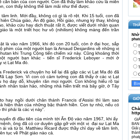
ề căn bản của con người. Con đã thấy làm khảo cứu là miên
con, con thấy không thể làm mãi như thế được.
 tâm linh. Mới đầu, không có gì là rõ rệt. Khi 15 tuổi, con đã
Thiên Chúa giáo, Ấn độ giáo, Hồi giáo, nhưng kỳ thay, không
THĂ
áo, khảo cứu hay dịch thuật rất ít, được viết dưới nhãn quan
iáo là một triết học hư vô (nihilism) không màng đến trần
Nhờ 
phat
t là vào năm 1966, khi đó con 20 tuổi, còn ở đại học, sắp
S
ộ phim của một người bạn là Arnaud Desjardins về những vị
hutan khi Trung Cộng tiến chiếm xứ này. Cũng khoảng thời
T
ột người bạn khác - tiến sĩ Frederick Leboyer - mới ở
T
y vị Lạt Ma đó.
T
 Frederick và chuyện họ kể lại đã gặp các vị Lạt Ma đó đã
C
Mã Lạp Sơn. Vì con có cảm tưởng con đã thấy ở các vị Lạt
 họ dạy dỗ, khuyên răn mọi người. Con không hiểu rõ tại
ánh nhân toàn hảo, những nhà hiền triết mà bây giờ, ở Tây
GIỚ
o hay ngồi dưới chân thánh Francis d’Assisi thì làm sao
à hiện thân của những bậc thánh hiền. Con tự nhủ, nếu có
Chà
thì phải là các vị này”.
htt
chuyến đi đầu tiên của mình tới Ấn Độ vào năm 1967, khi ấy
GIÁ
h mệnh, ông đã có cơ duyên gặp gỡ với một vị đại sư Lạt Ma
BAN 
ái và từ bi. Matthieu Ricard được thầy chỉ dạy về tâm linh,
Giải 
thàn
ên tục về Phật giáo nào cả.
phat