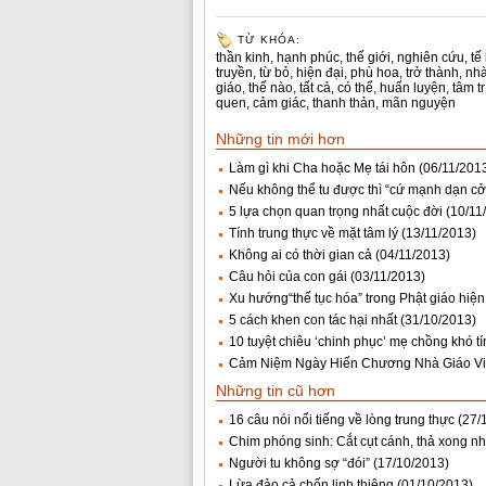
TỪ KHÓA:
thần kinh
,
hạnh phúc
,
thế giới
,
nghiên cứu
,
tế
truyền
,
từ bỏ
,
hiện đại
,
phù hoa
,
trở thành
,
nhà
giáo
,
thế nào
,
tất cả
,
có thể
,
huấn luyện
,
tâm tr
quen
,
cảm giác
,
thanh thản
,
mãn nguyện
Những tin mới hơn
Làm gì khi Cha hoặc Mẹ tái hôn
(06/11/201
Nếu không thể tu được thì “cứ mạnh dạn cởi
5 lựa chọn quan trọng nhất cuộc đời
(10/11
Tính trung thực về mặt tâm lý
(13/11/2013)
Không ai có thời gian cả
(04/11/2013)
Câu hỏi của con gái
(03/11/2013)
Xu hướng“thế tục hóa” trong Phật giáo hiện
5 cách khen con tác hại nhất
(31/10/2013)
10 tuyệt chiêu ‘chinh phục’ mẹ chồng khó tí
Cảm Niệm Ngày Hiến Chương Nhà Giáo V
Những tin cũ hơn
16 câu nói nổi tiếng về lòng trung thực
(27/
Chim phóng sinh: Cắt cụt cánh, thả xong nhặ
Người tu không sợ “đói”
(17/10/2013)
Lừa đảo cả chốn linh thiêng
(01/10/2013)