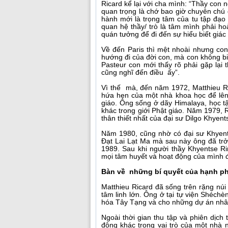
Ricard kể lại với cha mình: “Thầy con n
quan trọng là chớ bao giờ chuyên chú 
hành mới là trọng tâm của tu tập đạo
quan hệ thầy/ trò là tâm mình phải 
quán tưởng để đi đến sự hiểu biết giác 
Về đến Paris thì mệt nhoài nhưng con
hướng đi của đời con, mà con không bi
Pasteur con mới thấy rõ phải gặp lại
cũng nghĩ đến điều ấy”.
Vì thế mà, đến năm 1972, Matthieu Ri
hứa hẹn của một nhà khoa học để lên
giáo. Ông sống ở dãy Himalaya, học tậ
khác trong giới Phật giáo. Năm 1979, Ri
thân thiết nhất của đại sư Dilgo Khyen
Năm 1980, cũng nhờ có đại sư Khyent
Đạt Lai Lạt Ma mà sau này ông đã trở
1989. Sau khi người thầy Khyentse R
mọi tâm huyết và hoạt động của mình đ
Bàn về những bí quyết của hạnh p
Matthieu Ricard đã sống trên rặng nú
tâm linh lớn. Ông ở tại tự viện Shéch
hóa Tây Tạng và cho những dự án nhâ
Ngoài thời gian thu tập và phiên dịch
động khác trong vai trò của một nhà 