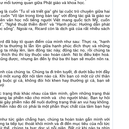
như mối tương quan giữa Phật giáo và khoa học.
 là cuốn “Tu sĩ và triết gia” ghi lại cuộc trò chuyện giữa hai
cuốn “Vô tận trong lòng bàn tay” với đồng tác giả là giáo sư
iên văn học nổi tiếng người Việt mang quốc tịch Mỹ, cuốn
t”, “Nghệ thuật thiền định” và “Hạnh phúc: Hướng dẫn phát
c sống”. Ngoài ra, Ricard còn là dịch giả của rất nhiều sách
ard đã bày tỏ quan điểm của mình như sau: Thực ra, “hạnh
i ta thường bị lẫn lộn giữa hạnh phúc đích thực và những
ng ta nhảy lên, làm động tác này, động tác nọ, rồi chúng ta
thích thú thì tùy thuộc vào hoàn cảnh. Nó bị điều kiện hoá.
ì cũng được, nhưng ăn đến ly thứ ba thì bạn sẽ muốn nôn ra.
h của chúng ta. Chúng ta đi trên tuyết, đi dưới bầu trời đầy
có một xung đột nội tâm nào cả. Khi bạn có một cử chỉ thân
 buộc gì cả, không đòi hỏi khen hay thưởng gì cả, bạn sẽ
uý.
c trạng thái khác nhau của tâm mình, gồm những trạng thái
mang lại phiền não cho mình và cho người khác. Bạn tự hỏi
hái gây phiền não để nuôi dưỡng trạng thái an vui hay không.
hiền não đó có phải là một phần thực chất của tâm bạn hay
 như tức giận chẳng hạn, chúng ta hoàn toàn gắn mình với
ng ta tiếp tục thoát khỏi mình và đi đến mục tiêu của nỗi tức
Cứ thế, chúng ta bực dọc vì nỗi giận. Bất cứ khi nào ta nhìn