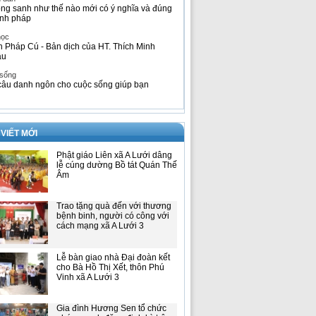
ng sanh như thế nào mới có ý nghĩa và đúng
nh pháp
học
h Pháp Cú - Bản dịch của HT. Thích Minh
âu
 sống
câu danh ngôn cho cuộc sống giúp bạn
 VIẾT MỚI
Phật giáo Liên xã A Lưới dâng
lễ cúng dường Bồ tát Quán Thế
Âm
Trao tặng quà đến với thương
bệnh binh, người có công với
cách mạng xã A Lưới 3
Lễ bàn giao nhà Đại đoàn kết
cho Bà Hồ Thị Xết, thôn Phú
Vinh xã A Lưới 3
Gia đình Hương Sen tổ chức