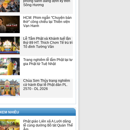
phóng sanh đăng định kỳ trên
Sông Hương
HCM: Phim ngắn "Chuyện bàn
thờ" công chiếu tại Thiền viện
Vạn Hanh
Lễ Tắm Phật và Khánh tuế lần
thứ 89 HT. Thích Chơn Tế trú trì
Tổ đình Tường Vân
Trang nghiêm lễ tắm Phật tại tư
gia Phật tử Tuệ Nhật
Chùa Sơn Thủy trang nghiêm
cử hành Đại lễ Phật đản PL.
2570 - DL.2026
 XEM NHIỀU
Phật giáo Liên xã A Lưới dâng
lễ cúng dường Bồ tát Quán Thế
Âm