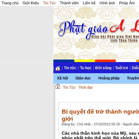
Trang chủ
Giới thiệu
Tin Tức
Thành viên
Liên hệ
Hình ảnh
Pháp Âm
Tin tức
Tu học
Đời sống
Tuổi trẻ
Diễ
Xã hội
Giáo dục
Hoằng pháp
Truyền
Tin Tức
Thời đại
Bí quyết để trở thành ngườ
giới
Đăng lúc: Chủ nhật - 27/10/2013 05:18 - Người đăng
Các nhà thần kinh học của Mỹ, sau 
phúc nhất trên thế giới. Đó chính l