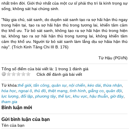
nhất trên đời. Giới thứ nhất của một cư sĩ phải thọ trì là kính trọng sự
sống, không sát hại chúng sinh.
"Này gia chủ, sát sanh, do duyên sát sanh tạo ra sợ hãi hận thù ngay
trong hiện tại, tạo ra sợ hãi hận thù trong tương lai, khiến tâm cảm
thọ khổ ưu. Từ bỏ sát sanh, không tạo ra sợ hãi hận thù trong hiện
tại, không tạo ra sợ hãi hận thù trong tương lai, không khiến tâm
cảm thọ khổ ưu. Người từ bỏ sát sanh làm lắng dịu sợ hãia hận thù
này". (Trích Kinh Tăng Chi III B. 176)
Từ Hậu (PGVN)
Tổng số điểm của bài viết là: 1 trong 1 đánh giá
Click để đánh giá bài viết
Từ khóa:
thế giới
,
tấn công
,
quân sự
,
nội chiến
,
kéo dài
,
thừa nhận
,
hóa học
,
ngoại ô
,
thủ đô
,
thiệt mạng
,
tình hình
,
giằng co
,
quân đội
,
lực lượng
,
đối lập
,
phương tây
,
thế lực
,
khu vực
,
hậu thuẫn
,
giờ đây
,
tham gia
Bình luận mới
Gửi bình luận của bạn
Tên của bạn