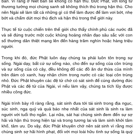
bàn. Vì rằng ở Niết bàn sẽ không có hận thù. Ðức Phật, với lòng từ
thương tưởng mọi chúng sanh sẽ không thích thú trong hận thù. Cho
nên Ngài sẽ làm tất cả những gì có thể làm được để làm vơi bớt, nhẹ
bớt và chấm dứt mọi thù địch và hận thù trong thế giới này.
Thực tế từ cuộc chiến trên thế giới cho thấy chính phủ các nước đã
và sẽ đứng trước một cuộc khủng hoảng nhân đạo sâu sắc với con
số thường dân thiệt mạng lên đến hàng trăm nghìn hoặc hàng triệu
người.
Trong khi đó, đức Phật luôn dạy chúng ta phải luôn tôn trọng sự
sống. Ngài dạy, bất cứ sự sống nào, cho đến sự sống của côn trùng
và sự sống của cỏ cây, đều không đổ các đồ ăn dư thừa của mình
trên đám cỏ xanh, hay nhận chìm trong nước có các loại côn trùng
nhỏ. Ðức Phật khuyên các đệ tử chớ có sát sinh để cúng dường đức
Phật và các đệ tử của Ngài, vì nếu làm vậy, chúng ta tích lũy được
nhiều công đức.
Ngài trình bày rõ ràng rằng, sát sinh đưa tới tái sinh trong địa ngục,
súc sinh, ngạ quỷ và quả báo nhẹ nhất của sát sinh là sinh ra làm
người với tuổi thọ ngắn. Lại nữa, sát hại chúng sinh đem đến sự sợ
hãi và hận thù trong hiện tại và trong tương lai và làm sinh khởi tâm
khổ, tâm ưu. Do vậy, đức Phật khuyên chớ nên sát sinh vì rằng mọi
chúng sinh sợ hãi hình phạt, đối với mọi loài hữu tình sự sống là quý