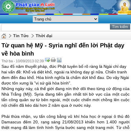
Tin Tức
Thời đại
Từ quan hệ Mỹ - Syria nghĩ đến lời Phật dạy
về hòa bình
Thứ ba - 10/09/2013 02:39
Sau 45 năm thuyết pháp, đức Phật tuyên bố rõ ràng là Ngài chỉ dạy
hai vấn đề: Khổ và diệt khổ, ngoài ra không dạy gì nữa. Chiến tranh
đem đến đau khổ. Hòa bình nghĩa là chấm dứt khổ đau. Do vậy Ngài
được tôn xưng là "vị sứ giả hòa bình".
Những ngày này, cả thế giới đang nín thở dõi theo từng cử động của
Nhà Trắng (Mỹ). Syria đang tiến gần nhất tới bờ vực của một cuộc
tấn công quân sự từ bên ngoài, một cuộc chiến mới chồng lên cuộc
nội chiến đã kéo dài hơn 2 năm qua ở nước này.
Phải thừa nhận, vụ tấn công bằng vũ khí hóa học ở ngoại ô thủ đô
Damascus đêm 20, rạng sáng 21/08/2013 khiến hơn 1.400 người
thiệt mạng đã làm tình hình Syria bước sang một trang mới. Từ chỗ