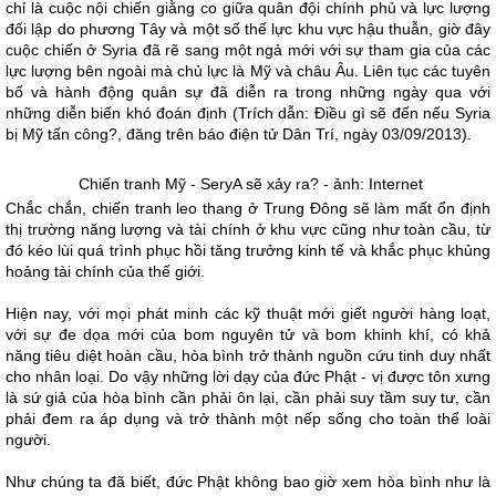
chỉ là cuộc nội chiến giằng co giữa quân đội chính phủ và lực lượng
đối lập do phương Tây và một số thế lực khu vực hậu thuẫn, giờ đây
cuộc chiến ở Syria đã rẽ sang một ngả mới với sự tham gia của các
lực lượng bên ngoài mà chủ lực là Mỹ và châu Âu. Liên tục các tuyên
bố và hành động quân sự đã diễn ra trong những ngày qua với
những diễn biến khó đoán định (Trích dẫn: Điều gì sẽ đến nếu Syria
bị Mỹ tấn công?, đăng trên báo điện tử Dân Trí, ngày 03/09/2013).
Chiến tranh Mỹ - SeryA sẽ xảy ra? - ảnh: Internet
Chắc chắn, chiến tranh leo thang ở Trung Đông sẽ làm mất ổn định
thị trường năng lượng và tài chính ở khu vực cũng như toàn cầu, từ
đó kéo lùi quá trình phục hồi tăng trưởng kinh tế và khắc phục khủng
hoảng tài chính của thế giới.
Hiện nay, với mọi phát minh các kỹ thuật mới giết người hàng loạt,
với sự đe dọa mới của bom nguyên tử và bom khinh khí, có khả
năng tiêu diệt hoàn cầu, hòa bình trở thành nguồn cứu tinh duy nhất
cho nhân loại. Do vậy những lời dạy của đức Phật - vị được tôn xưng
là sứ giả của hòa bình cần phải ôn lại, cần phải suy tầm suy tư, cần
phải đem ra áp dụng và trở thành một nếp sống cho toàn thể loài
người.
Như chúng ta đã biết, đức Phật không bao giờ xem hòa bình như là