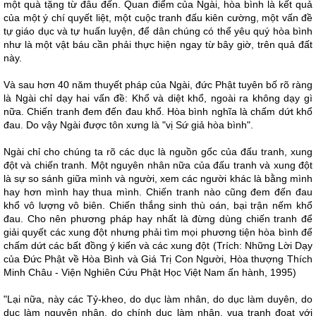
một quà tặng từ đâu đến. Quan điểm của Ngài, hòa bình là kết quả
của một ý chí quyết liệt, một cuộc tranh đấu kiên cường, một vấn đề
tự giáo dục và tự huấn luyện, để dân chúng có thể yêu quý hòa bình
như là một vật báu cần phải thực hiện ngay từ bây giờ, trên quả đất
này.
Và sau hơn 40 năm thuyết pháp của Ngài, đức Phật tuyên bố rõ ràng
là Ngài chỉ dạy hai vấn đề: Khổ và diệt khổ, ngoài ra không dạy gì
nữa. Chiến tranh đem đến đau khổ. Hòa bình nghĩa là chấm dứt khổ
đau. Do vậy Ngài được tôn xưng là "vị Sứ giả hòa bình".
Ngài chỉ cho chúng ta rõ các dục là nguồn gốc của đấu tranh, xung
đột và chiến tranh. Một nguyên nhân nữa của đấu tranh và xung đột
là sự so sánh giữa mình và người, xem các người khác là bằng mình
hay hơn mình hay thua mình. Chiến tranh nào cũng đem đến đau
khổ vô lượng vô biên. Chiến thắng sinh thù oán, bại trận nếm khổ
đau. Cho nên phương pháp hay nhất là đừng dùng chiến tranh để
giải quyết các xung đột nhưng phải tìm mọi phương tiện hòa bình để
chấm dứt các bất đồng ý kiến và các xung đột (Trích: Những Lời Dạy
của Ðức Phật về Hòa Bình và Giá Trị Con Người, Hòa thượng Thích
Minh Châu - Viện Nghiên Cứu Phật Học Việt Nam ấn hành, 1995)
"Lại nữa, này các Tỷ-kheo, do dục làm nhân, do dục làm duyên, do
dục làm nguyên nhân, do chính dục làm nhân, vua tranh đoạt với