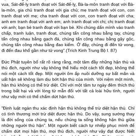
vua, Sát-đế-lỵ tranh đoạt với Sát-đế-lỵ, Bà-la-môn tranh đoạt với Bà-
la-môn, gia chủ tranh đoạt với gia chủ; mẹ tranh đoạt với con, con
tranh đoạt với mẹ; cha tranh đoạt với con, con tranh đoạt với cha;
anh em tranh đoạt với anh em; anh tranh đoạt với chị; chị tranh đoạt
với anh; bạn bè tranh đoạt với bạn bè. Khi chúng dấn mình vào tranh
chấp, tranh luận, tranh đoạt, chúng tấn công nhau bằng tay, chúng
tấn công nhau bằng gạch đá, chúng tấn công nhau bằng gậy gộc,
chúng tấn công nhau bằng đao kiếm. Ở đây, chúng đi đến tử vong,
đi đến đau khổ gần như tử vong".(Trích Kinh Trung Bộ I. 87)
Ðức Phật tuyên bố rất rõ ràng rằng, một tâm đầy những hận thù và
thù địch, người như vậy không thể hiểu một cách tốt đẹp, không thể
nói một cách tốt đẹp. Một người ôm ấp nuôi dưỡng sự bất mãn và
uất hận sẽ không làm dịu bớt hận thù của mình. Với niệm một mình,
hận thù không có thể trừ diệt. Chỉ với một tâm tư ngày đêm thích thú
trong bất hại và với lòng từ mẫn đối với tất cả loài hữu tình, người
như vậy mới có thể chấm dứt hận thù.
"Ðịnh luật ngàn thu xác định hận thù không thể trừ diệt hận thù. Chỉ
có tình thương mới trừ diệt được hận thù. Do vậy, sung sướng thay
là đời sống của chúng ta, nếu chúng ta sống không hận thù giữa
những người thù hận". Một người biết cách tự nhiếp phục mình để
chấm dứt mọi hận thù, mọi thù địch, người như vậy đạt được Niết