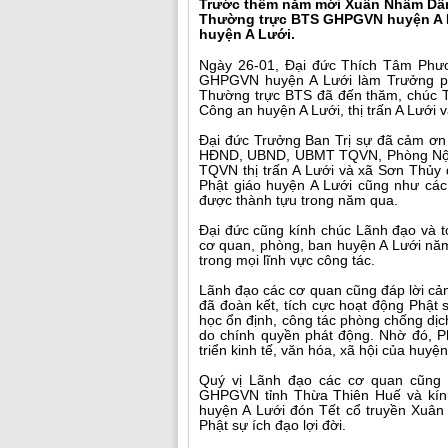
Trước thềm năm mới Xuân Nhâm Dần 
Thường trực BTS GHPGVN huyện A L
huyện A Lưới.
Ngày 26-01, Đại đức Thích Tâm Ph
GHPGVN huyện A Lưới làm Trưởng ph
Thường trực BTS đã đến thăm, chúc 
Công an huyện A Lưới, thị trấn A Lưới
Đại đức Trưởng Ban Trị sự đã cảm ơn
HĐND, UBND, UBMT TQVN, Phòng Nội 
TQVN thị trấn A Lưới và xã Sơn Thủy 
Phật giáo huyện A Lưới cũng như các
được thành tựu trong năm qua.
Đại đức cũng kính chúc Lãnh đạo và
cơ quan, phòng, ban huyện A Lưới nă
trong mọi lĩnh vực công tác.
Lãnh đạo các cơ quan cũng đáp lời 
đã đoàn kết, tích cực hoạt động Phật 
học ổn định, công tác phòng chống dịch
do chính quyền phát động. Nhờ đó, Ph
triển kinh tế, văn hóa, xã hội của huyệ
Quý vị Lãnh đạo các cơ quan cũng 
GHPGVN tỉnh Thừa Thiên Huế và kí
huyện A Lưới đón Tết cổ truyền Xuân
Phật sự ích đạo lợi đời.