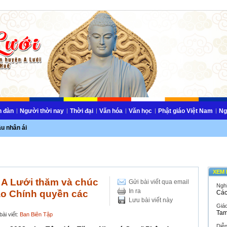
n đàn
Người thời nay
Thời đại
Văn hóa
Văn học
Phật giáo Việt Nam
Ng
ầu nhân ái
XEM 
A Lưới thăm và chúc
Gửi bài viết qua email
Ngh
In ra
o Chính quyền các
Các
Lưu bài viết này
Giáo
Tam
ài viết:
Ban Biên Tập
Diễ