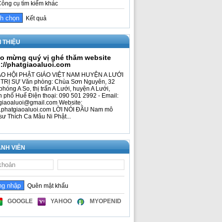
ông cụ tìm kiếm khác
Kết quả
I THIỆU
o mừng quý vị ghé thăm website
p://phatgiaoaluoi.com
O HỘI PHẬT GIÁO VIỆT NAM HUYỆN A LƯỚI
TRỊ SỰ Văn phòng: Chùa Sơn Nguyên, 32
phóng A So, thị trấn A Lưới, huyện A Lưới,
h phố Huế Điện thoại: 090 501 2992 - Email:
giaoaluoi@gmail.com Website:
phatgiaoaluoi.com LỜI NÓI ĐẦU Nam mô
sư Thích Ca Mâu Ni Phật...
NH VIÊN
Quên mật khẩu
GOOGLE
YAHOO
MYOPENID