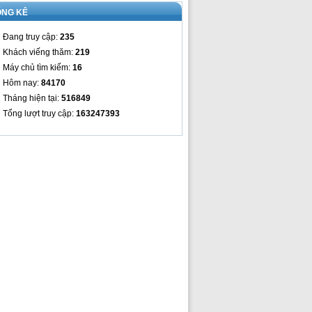
ỐNG KÊ
Đang truy cập:
235
Khách viếng thăm:
219
Máy chủ tìm kiếm:
16
Hôm nay:
84170
Tháng hiện tại:
516849
Tổng lượt truy cập:
163247393