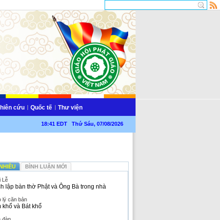
hiên cứu
Quốc tế
Thư viện
18:41 EDT Thứ Sáu, 07/08/2026
NHIỀU
BÌNH LUẬN MỚI
i Lễ
h lập bàn thờ Phật và Ông Bà trong nhà
 lý căn bản
 khổ và Bát khổ
n đàn