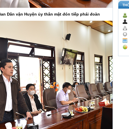
TH
an Dân vận Huyện ủy thân mật đón tiếp phái đoàn