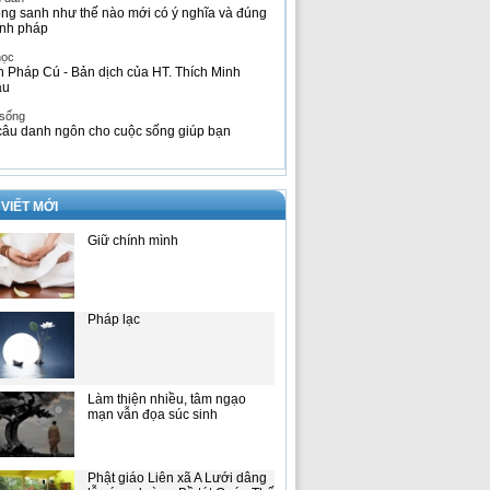
ng sanh như thế nào mới có ý nghĩa và đúng
nh pháp
học
h Pháp Cú - Bản dịch của HT. Thích Minh
âu
 sống
câu danh ngôn cho cuộc sống giúp bạn
 VIẾT MỚI
Giữ chính mình
Pháp lạc
Làm thiện nhiều, tâm ngạo
mạn vẫn đọa súc sinh
Phật giáo Liên xã A Lưới dâng