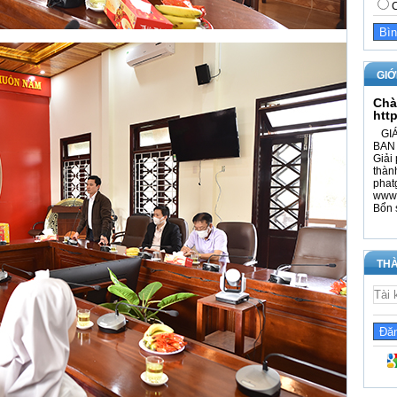
C
GIỚ
Chà
htt
GIÁ
BAN 
Giải 
thàn
phat
www.
Bổn 
THÀ