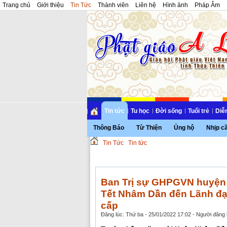
Trang chủ
Giới thiệu
Tin Tức
Thành viên
Liên hệ
Hình ảnh
Pháp Âm
Tin tức
Tu học
Đời sống
Tuổi trẻ
Diễ
Thông Báo
Từ Thiện
Ủng hộ
Nhịp c
Tin Tức
Tin tức
Ban Trị sự GHPGVN huyện 
Tết Nhâm Dần đến Lãnh đạ
cấp
Đăng lúc: Thứ ba - 25/01/2022 17:02 - Người đăng b