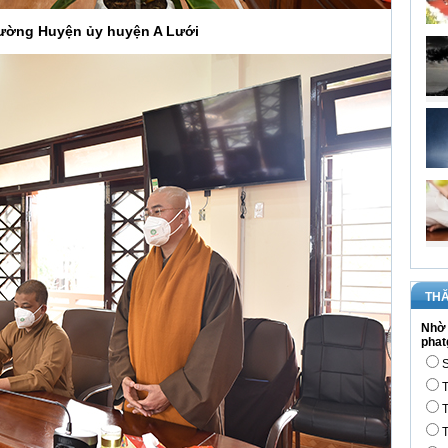
rường Huyện ủy huyện A Lưới
THĂ
Nhờ 
phat
S
T
T
T