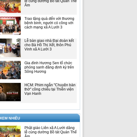
lễ cúng dường Bồ tát Quán Thế
Âm
Trao tặng quà đến với thương
bệnh binh, người có công với
cách mạng xã A Lưới 3
Lễ bàn giao nhà Đại đoàn kết
cho Bà Hồ Thị Xết, thôn Phú
Vinh xã A Lưới 3
Gia đình Hương Sen tổ chức
phóng sanh đăng định kỳ trên
Sông Hương
HCM: Phim ngắn "Chuyện bàn
thờ" công chiếu tại Thiền viện
Vạn Hanh
 XEM NHIỀU
Phật giáo Liên xã A Lưới dâng
lễ cúng dường Bồ tát Quán Thế
Âm