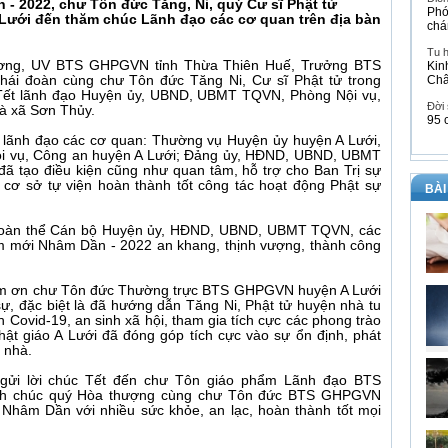
- 2022, chư Tôn đức Tăng, Ni, quý Cư sĩ Phật tử
Phó
ưới đến thăm chúc Lãnh đạo các cơ quan trên địa bàn
chá
Tu 
ương, UV BTS GHPGVN tỉnh Thừa Thiên Huế, Trưởng BTS
Kin
ái đoàn cùng chư Tôn đức Tăng Ni, Cư sĩ Phật tử trong
Ch
Tết lãnh đạo Huyện ủy, UBND, UBMT TQVN, Phòng Nội vụ,
Đời
 và xã Sơn Thủy.
95 
 lãnh đạo các cơ quan: Thường vụ Huyện ủy huyện A Lưới,
vụ, Công an huyện A Lưới; Đảng ủy, HĐND, UBND, UBMT
đã tạo điều kiện cũng như quan tâm, hỗ trợ cho Ban Trị sự
 cơ sở tự viện hoàn thành tốt công tác hoạt động Phật sự
BÀI
 toàn thể Cán bộ Huyện ủy, HĐND, UBND, UBMT TQVN, các
m mới Nhâm Dần - 2022 an khang, thịnh vượng, thành công
cảm ơn chư Tôn đức Thường trực BTS GHPGVN huyện A Lưới
sự, đặc biệt là đã hướng dẫn Tăng Ni, Phật tử huyện nhà tu
 Covid-19, an sinh xã hội, tham gia tích cực các phong trào
ật giáo A Lưới đã đóng góp tích cực vào sự ổn định, phát
n nhà.
gửi lời chúc Tết đến chư Tôn giáo phẩm Lãnh đạo BTS
nh chúc quý Hòa thượng cùng chư Tôn đức BTS GHPGVN
 Nhâm Dần với nhiều sức khỏe, an lạc, hoàn thành tốt mọi