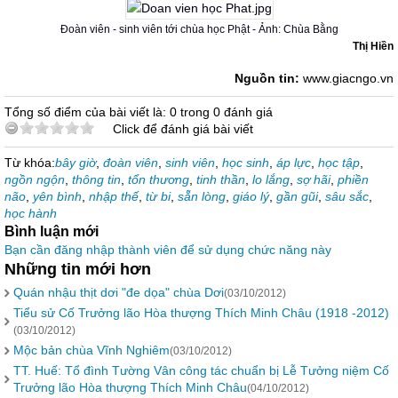
Đoàn viên - sinh viên tới chùa học Phật - Ảnh: Chùa Bằng
Thị Hiền
Nguồn tin:
www.giacngo.vn
Tổng số điểm của bài viết là: 0 trong 0 đánh giá
Click để đánh giá bài viết
Từ khóa:
bây giờ
,
đoàn viên
,
sinh viên
,
học sinh
,
áp lực
,
học tập
,
ngồn ngộn
,
thông tin
,
tổn thương
,
tinh thần
,
lo lắng
,
sợ hãi
,
phiền
não
,
yên bình
,
nhập thế
,
từ bi
,
sẵn lòng
,
giáo lý
,
gần gũi
,
sâu sắc
,
học hành
Bình luận mới
Bạn cần đăng nhập thành viên để sử dụng chức năng này
Những tin mới hơn
Quán nhậu thịt dơi "đe dọa" chùa Dơi
(03/10/2012)
Tiểu sử Cố Trưởng lão Hòa thượng Thích Minh Châu (1918 -2012)
(03/10/2012)
Mộc bản chùa Vĩnh Nghiêm
(03/10/2012)
TT. Huế: Tổ đình Tường Vân công tác chuẩn bị Lễ Tưởng niệm Cố
Trưởng lão Hòa thượng Thích Minh Châu
(04/10/2012)