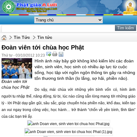
Tin Tức
Tin tức
Đoàn viên tới chùa học Phật
Thứ tư - 03/10/2012 10:23
Hình ảnh này bây giờ không khó kiếm khi các đoàn
viên, sinh viên, học sinh có nhiều áp lực từ cuộc
sống, học tập với ngồn ngộn thông tin gây ra những
tổn thương tinh thần (lo lắng, sợ hãi, phiền não).
Đoàn viên tới
chùa học Phật
Do vậy, mái chùa với những yên bình vốn có, hình ảnh
người tu nhập thế, năng động, từ bi, lúc nào cũng sẵn lòng mang tới những giáo
lý - lời Phật dạy gần gũi, sâu sắc, giúp chuyển hóa phiền não, khổ đau, kiến tạo
an vui ngay trong công việc, học hành… trở thành “chốn về yên bình, tĩnh tâm”
của các bạn trẻ ấy.