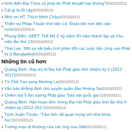
Kinh điển Đại Thừa có phải do Phật thuyết hay không?
(03/10/2012)
Cái gì là lõi cây
(03/10/2012)
Nhớ ơn HT. Thích Minh Châu
(03/10/2012)
Thiền sư Pháp Thuận thời tiền Lê: Đoàn kết mới bền vận
nước
(03/10/2012)
Phong Điền: GĐPT Thế Mỹ C kỷ niệm 50 năm thành lập và Chu
niên lần thứ 13
(03/10/2012)
Thái Lan: 300 sư sãi biểu tình phản đối các cuộc tấn công vào Phật
tử ở Bangladesh
(03/10/2012)
Những tin cũ hơn
Quảng Bình: Họp trù bị Đại hội Phật giáo tỉnh nhiệm kỳ II (2012 -
2017)
(03/10/2012)
Từ Chế Tạo sang Mường La
(03/10/2012)
Văn bản khẳng định chủ quyền quần đảo Hoàng Sa
(03/10/2012)
Chiêm bái 5 tôn tượng Phật giáo “bảo vật quốc gia”
(03/10/2012)
Quảng Bình: Hân hoan đón mừng Đại hội Phật giáo tỉnh lần thứ II
nhiệm kỳ (2012-2017)
(03/10/2012)
Trịnh Xuân Thuận: 'Tâm linh rất quan trọng với nhà khoa
học'
(02/10/2012)
Tướng mạo dị thường của các ông vua Việt
(02/10/2012)