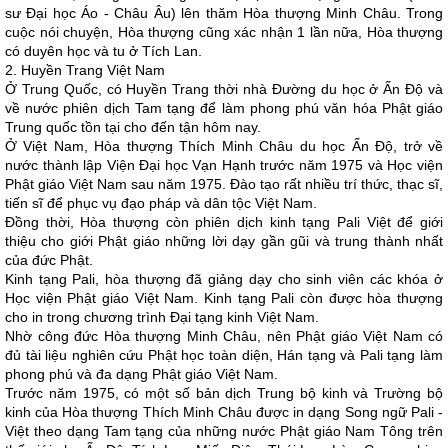
sư Đại học Áo - Châu Âu) lên thăm Hòa thượng Minh Châu. Trong
cuộc nói chuyện, Hòa thượng cũng xác nhận 1 lần nữa, Hòa thượng
có duyên học và tu ở Tích Lan.
2. Huyền Trang Việt Nam
Ở Trung Quốc, có Huyền Trang thời nhà Đường du học ở Ấn Độ và
về nước phiên dịch Tam tạng để làm phong phú văn hóa Phật giáo
Trung quốc tồn tại cho đến tận hôm nay.
Ở Việt Nam, Hòa thượng Thích Minh Châu du học Ấn Độ, trở về
nước thành lập Viện Đại học Vạn Hạnh trước năm 1975 và Học viện
Phật giáo Việt Nam sau năm 1975. Đào tạo rất nhiều trí thức, thạc sĩ,
tiến sĩ để phục vụ đạo pháp và dân tộc Việt Nam.
Đồng thời, Hòa thượng còn phiên dịch kinh tạng Pali Việt để giới
thiệu cho giới Phật giáo những lời dạy gần gũi và trung thành nhất
của đức Phật.
Kinh tạng Pali, hòa thượng đã giảng dạy cho sinh viên các khóa ở
Học viện Phật giáo Việt Nam. Kinh tạng Pali còn được hòa thượng
cho in trong chương trình Đại tạng kinh Việt Nam.
Nhờ công đức Hòa thượng Minh Châu, nên Phật giáo Việt Nam có
đủ tài liệu nghiên cứu Phật học toàn diện, Hán tạng và Pali tạng làm
phong phú và đa dạng Phật giáo Việt Nam.
Trước năm 1975, có một số bản dịch Trung bộ kinh và Trường bộ
kinh của Hòa thượng Thích Minh Châu được in dạng Song ngữ Pali -
Việt theo dạng Tam tạng của những nước Phật giáo Nam Tông trên