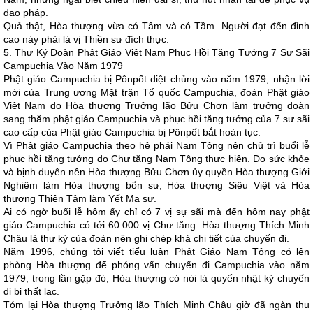
đạo pháp.
Quả thật, Hòa thượng vừa có Tâm và có Tầm. Người đạt đến đỉnh
cao này phải là vị Thiền sư đích thực.
5. Thư Ký Đoàn Phật Giáo Việt Nam Phục Hồi Tăng Tướng 7 Sư Sãi
Campuchia Vào Năm 1979
Phật giáo Campuchia bị Pônpốt diệt chủng vào năm 1979, nhận lời
mời của Trung ương Mặt trận Tổ quốc Campuchia, đoàn Phật giáo
Việt Nam do Hòa thượng Trưởng lão Bửu Chơn làm trưởng đoàn
sang thăm phật giáo Campuchia và phục hồi tăng tướng của 7 sư sãi
cao cấp của Phật giáo Campuchia bị Pônpốt bắt hoàn tục.
Vì Phật giáo Campuchia theo hệ phái Nam Tông nên chủ trì buổi lễ
phục hồi tăng tướng do Chư tăng Nam Tông thực hiện. Do sức khỏe
và bịnh duyên nên Hòa thượng Bửu Chơn ủy quyền Hòa thượng Giới
Nghiêm làm Hòa thượng bổn sư; Hòa thượng Siêu Việt và Hòa
thượng Thiện Tâm làm Yết Ma sư.
Ai có ngờ buổi lễ hôm ấy chỉ có 7 vị sự sãi mà đến hôm nay phật
giáo Campuchia có tới 60.000 vị Chư tăng. Hòa thượng Thích Minh
Châu là thư ký của đoàn nên ghi chép khá chi tiết của chuyến đi.
Năm 1996, chúng tôi viết tiểu luận Phật Giáo Nam Tông có lên
phòng Hòa thượng để phóng vấn chuyến đi Campuchia vào năm
1979, trong lần gặp đó, Hòa thượng có nói là quyển nhật ký chuyến
đi bị thất lạc.
Tóm lại Hòa thượng Trưởng lão Thích Minh Châu giờ đã ngàn thu