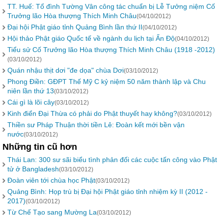
TT. Huế: Tổ đình Tường Vân công tác chuẩn bị Lễ Tưởng niệm Cố
Trưởng lão Hòa thượng Thích Minh Châu
(04/10/2012)
Đại hội Phật giáo tỉnh Quảng Bình lần thứ II
(04/10/2012)
Hội thảo Phật giáo Quốc tế về ngành du lịch tại Ấn Độ
(04/10/2012)
Tiểu sử Cố Trưởng lão Hòa thượng Thích Minh Châu (1918 -2012)
(03/10/2012)
Quán nhậu thịt dơi "đe dọa" chùa Dơi
(03/10/2012)
Phong Điền: GĐPT Thế Mỹ C kỷ niệm 50 năm thành lập và Chu
niên lần thứ 13
(03/10/2012)
Cái gì là lõi cây
(03/10/2012)
Kinh điển Đại Thừa có phải do Phật thuyết hay không?
(03/10/2012)
Thiền sư Pháp Thuận thời tiền Lê: Đoàn kết mới bền vận
nước
(03/10/2012)
Những tin cũ hơn
Thái Lan: 300 sư sãi biểu tình phản đối các cuộc tấn công vào Phật
tử ở Bangladesh
(03/10/2012)
Đoàn viên tới chùa học Phật
(03/10/2012)
Quảng Bình: Họp trù bị Đại hội Phật giáo tỉnh nhiệm kỳ II (2012 -
2017)
(03/10/2012)
Từ Chế Tạo sang Mường La
(03/10/2012)