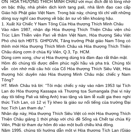
ƠN HÒA THƯỢNG THÍCH MINH CHÂU với mục đích để tỏ lòng nhớ
ơn bậc thầy, nhà phiên dịch kinh tạng pali, nhà lãnh đạo cao cấp
Giáo hội Phật giáo Việt Nam. Trong bài này, chúng tôi chỉ viết những
dòng suy nghĩ cao thượng về bậc ân sư vô tiền khoáng hậu.
1. Xuất Xứ Chiếc Y Nam Tông Của Hòa thượng Thích Minh Châu
Vào năm 1987, nhận dịp Hòa thượng Thích Thiện Châu viện chủ
Trúc Lâm Thiền viện Pari về thăm Việt Nam, Hòa thượng Siêu Việt
Phó chủ tịch HĐTS. GHPGVN, Tăng trưởng Phật giáo Nam Tông có
thỉnh mời Hòa thượng Thích Minh Châu và Hòa thượng Thích Thiện
Châu dùng cơm ở chùa Kỳ Viên, Q.3, Tp. HCM.
Dùng cơm xong, chư vị Hòa thượng dùng trà đàm đạo rất thân mật.
Hôm đó chúng tôi được diễm phúc ngồi hầu và pha trà. Chúng tôi
vẫn còn nhớ mãi câu hỏi của Cố Hòa thượng Thích Siêu Việt, Hòa
thượng hỏi: duyên nào Hòa thượng Minh Châu mặc chiếc y Nam
Tông?
HT. Minh Châu trả lời: “Tôi mặc chiếc y này vào năm 1953 tại Tích
Lan do Hòa thượng Kassapa và Thượng tọa Sumangala (hai vị này
dạy tôi tiếng Pali và tiếng Anh) trao tặng và làm lễ xuất gia theo nghi
thức Tích Lan, có 12 vị Tỳ kheo là giáo sư nổi tiếng của trường Đại
học Tích Lan tham dự.”
Nhân dịp này, Hòa thượng Thích Siêu Việt có mời Hòa thượng Thích
Thiện Châu giảng 1 thời pháp với chủ đề Sống và Chết tại chùa Kỳ
Viên, Phật tử tham dự hôm đó vào một buổi chiều khá đông.
Năm 1995, chúng tôi hướng dẫn một vị Hòa thượng Tích Lan (Giáo