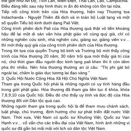
thế giới như Ấn Độ, Tích Lan, Miến Điện, Thái Lan, Lào, Campuchia.
Điều đáng tiếc sau này hình thức in ấn đó không còn tồn tại nữa.
Tiếp nối công trình trên của Hòa thượng, hiện nay Thượng tọa
Indachanda - Nguyệt Thiên đã dịch và in toàn bộ Luật tạng và một
số quyển Tiểu bộ kinh dưới dạng Pali Việt.
Công trình phiên dịch Pali của Hòa thượng quả thật vô tiền khoáng
hậu để lại một di sản văn hóa phật giáo vô cùng quý giá, chỉ có
những nghiên cứu sinh, nhà nghiên cứu, giảng sư, giảng viên v.v…
thì mới thấy quý giá của công trình phiên dịch của Hòa thượng.
Trong lời tựa của quyển Trung bộ kinh và Trường bộ mới thấy công
trình của Hòa thượng 20 năm, 30 năm trôi qua mới thấy giá trị của
nó, chứ thời gian đầu người đọc kinh tạng pali khen thì ít còn dèm
pha thì nhiều. Nên hòa thượng thường an ủi câu: “Thị phi gát bỏ
ngoài tai, chăm lo giáo dục tương lai đạo vàng.”
3. Quốc Hội Nước Cộng Hòa Xã Hội Chủ Nghĩa Việt Nam
Tham gia trong Quốc hội phải là những người có uy tính hàng đầu
trong giới phật giáo. Hòa thượng đã tham gia liên tục 4 khóa, khóa
7,8,9,10 của Quốc hội. Điều đó cho thấy uy tính và đức độ của Hòa
thượng đối với Dân tộc quá cao.
Những người tham gia trong quốc hội là để tham mưu chánh sách,
luật pháp, chủ trương, định hướng cho sự phát triển đất nước Việt
Nam. Thời xưa, Việt Nam có quốc sư Khuông Việt, Quốc sư Vạn
Hạnh v.v… cố vấn cho các triều đại của Việt Nam, hình ảnh những vị
quốc sư đã gắn bó mãi mãi với lịch sử dân tộc Việt Nam.