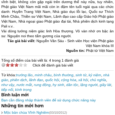
vĩnh biệt, không còn gặp ngài trên dương thế này nữa, tuy nhiên,
Phật giáo Việt Nam mãi mãi còn in đậm tên tuổi ngài qua các chức
danh: Huyền Trang Việt Nam, Nhà giáo dục lỗi lạc, Quốc sư Thích
Minh Châu, Thiền sư Việt Nam, Lãnh đạo cao cấp Giáo hội Phật giáo
Việt Nam, Nhà ngoại giao Phật giáo đại tài, Nhà phiên dịch kinh tạng
Pali v.v..
Vài dòng tưởng niệm giác linh Hòa thượng. Vô vàn nhớ ơn bậc ân
sư. Nguyện noi theo tấm gương của người.
Tác giả bài viết:
Nguyễn Văn Sáu - Sinh viên Học viện Phật giáo
Việt Nam khóa III
Nguồn tin:
Phật tử Việt Nam
Tổng số điểm của bài viết là: 4 trong 1 đánh giá
Click để đánh giá bài viết
Từ khóa:
trưởng lão
,
minh châu
,
bình thường
,
sinh tử
,
kỷ niệm
,
nhà
giáo
,
phiên dịch
,
lãnh đạo
,
quốc hội
,
cộng hòa
,
xã hội
,
chủ nghĩa
,
như vậy
,
nước mắt
,
rung động
,
hy sinh
,
dân tộc
,
lặng người
,
giây lát
,
tiếp nối
,
kính trọng
Bình luận mới
Bạn cần đăng nhập thành viên để sử dụng chức năng này
Những tin mới hơn
Mộc bản chùa Vĩnh Nghiêm
(03/10/2012)