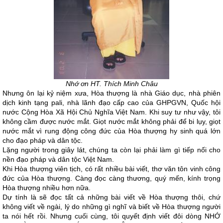
Nhớ ơn HT. Thích Minh Châu
Nhưng ôn lại kỷ niệm xưa, Hòa thượng là nhà Giáo dục, nhà phiên
dịch kinh tạng pali, nhà lãnh đạo cấp cao của GHPGVN, Quốc hội
nước Cộng Hòa Xã Hội Chủ Nghĩa Việt Nam. Khi suy tư như vậy, tôi
không cầm được nước mắt. Giọt nước mắt không phải để bi lụy, giọt
nước mắt vì rung động công đức của Hòa thượng hy sinh quá lớn
cho đạo pháp và dân tộc.
Lặng người trong giây lát, chúng ta còn lại phải làm gì tiếp nối cho
nền đạo pháp và dân tộc Việt Nam.
Khi Hòa thượng viên tịch, có rất nhiều bài viết, thơ văn tôn vinh công
đức của Hòa thượng. Càng đọc càng thương, quý mến, kính trọng
Hòa thượng nhiều hơn nữa.
Dự tính là sẽ đọc tất cả những bài viết về Hòa thượng thôi, chứ
không viết về ngài, lý do những gì nghĩ và biết về Hòa thượng người
ta nói hết rồi. Nhưng cuối cùng, tôi quyết định viết đôi dòng NHỚ