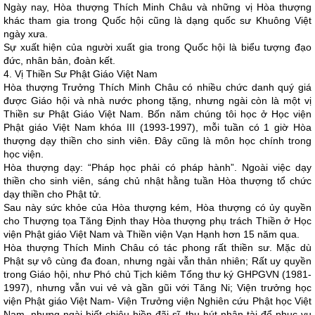
Ngày nay, Hòa thượng Thích Minh Châu và những vị Hòa thượng
khác tham gia trong Quốc hội cũng là dạng quốc sư Khuông Việt
ngày xưa.
Sự xuất hiện của người xuất gia trong Quốc hội là biểu tượng đạo
đức, nhân bản, đoàn kết.
4. Vị Thiền Sư Phật Giáo Việt Nam
Hòa thượng Trưởng Thích Minh Châu có nhiều chức danh quý giá
được Giáo hội và nhà nước phong tặng, nhưng ngài còn là một vị
Thiền sư Phật Giáo Việt Nam. Bốn năm chúng tôi học ở Học viện
Phật giáo Việt Nam khóa III (1993-1997), mỗi tuần có 1 giờ Hòa
thượng dạy thiền cho sinh viên. Đây cũng là môn học chính trong
học viện.
Hòa thượng dạy: “Pháp học phải có pháp hành”. Ngoài việc dạy
thiền cho sinh viên, sáng chủ nhật hằng tuần Hòa thượng tổ chức
dạy thiền cho Phật tử.
Sau này sức khỏe của Hòa thượng kém, Hòa thượng có ủy quyền
cho Thượng tọa Tăng Định thay Hòa thượng phụ trách Thiền ở Học
viện Phật giáo Việt Nam và Thiền viện Vạn Hạnh hơn 15 năm qua.
Hòa thượng Thích Minh Châu có tác phong rất thiền sư. Mặc dù
Phật sự vô cùng đa đoan, nhưng ngài vẫn thản nhiên; Rất uy quyền
trong Giáo hội, như Phó chủ Tịch kiêm Tổng thư ký GHPGVN (1981-
1997), nhưng vẫn vui vẻ và gần gũi với Tăng Ni; Viện trưởng học
viện Phật giáo Việt Nam- Viện Trưởng viện Nghiên cứu Phật học Việt
Nam, nhưng ngài biết chiêu hiền đãi sĩ, thu hút nhân tài để phục vụ