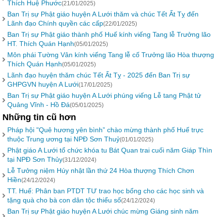
Thích Huệ Phước
(21/01/2025)
Ban Trị sự Phật giáo huyện A Lưới thăm và chúc Tết Ất Tỵ đến
Lãnh đạo Chính quyền các cấp
(22/01/2025)
Ban Trị sự Phật giáo thành phố Huế kính viếng Tang lễ Trưởng lão
HT. Thích Quán Hạnh
(05/01/2025)
Môn phái Tường Vân kính viếng Tang lễ cố Trưởng lão Hòa thượng
Thích Quán Hạnh
(05/01/2025)
Lãnh đạo huyện thăm chúc Tết Ất Tỵ - 2025 đến Ban Trị sự
GHPGVN huyện A Lưới
(17/01/2025)
Ban Trị sự Phật giáo huyện A Lưới phúng viếng Lễ tang Phật tử
Quảng Vĩnh - Hồ Đá
(05/01/2025)
Những tin cũ hơn
Pháp hội "Quê hương yên bình” chào mừng thành phố Huế trực
thuộc Trung ương tại NPĐ Sơn Thuỷ
(01/01/2025)
Phật giáo A Lưới tổ chức khóa tu Bát Quan trai cuối năm Giáp Thìn
tại NPĐ Sơn Thủy
(31/12/2024)
Lễ Tưởng niệm Húy nhật lần thứ 24 Hòa thượng Thích Chơn
Hiền
(24/12/2024)
TT. Huế: Phân ban PTDT TƯ trao học bổng cho các học sinh và
tặng quà cho bà con dân tộc thiểu số
(24/12/2024)
Ban Trị sự Phật giáo huyện A Lưới chúc mừng Giáng sinh năm