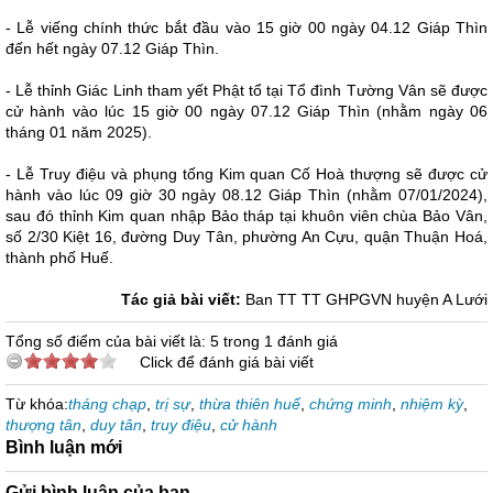
- Lễ viếng chính thức bắt đầu vào 15 giờ 00 ngày 04.12 Giáp Thìn
đến hết ngày 07.12 Giáp Thìn.
- Lễ thỉnh Giác Linh tham yết Phật tổ tại Tổ đình Tường Vân sẽ được
cử hành vào lúc 15 giờ 00 ngày 07.12 Giáp Thìn (nhằm ngày 06
tháng 01 năm 2025).
- Lễ Truy điệu và phụng tống Kim quan Cố Hoà thượng sẽ được cử
hành vào lúc 09 giờ 30 ngày 08.12 Giáp Thìn (nhằm 07/01/2024),
sau đó thỉnh Kim quan nhập Bảo tháp tại khuôn viên chùa Bảo Vân,
số 2/30 Kiệt 16, đường Duy Tân, phường An Cựu, quận Thuận Hoá,
thành phố Huế.
Tác giả bài viết:
Ban TT TT GHPGVN huyện A Lưới
Tổng số điểm của bài viết là: 5 trong 1 đánh giá
Click để đánh giá bài viết
Từ khóa:
tháng chạp
,
trị sự
,
thừa thiên huế
,
chứng minh
,
nhiệm kỳ
,
thượng tân
,
duy tân
,
truy điệu
,
cử hành
Bình luận mới
Gửi bình luận của bạn