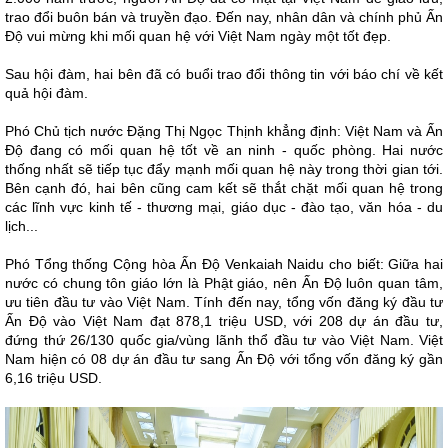
trao đổi buôn bán và truyền đạo. Đến nay, nhân dân và chính phủ Ấn
Độ vui mừng khi mối quan hệ với Việt Nam ngày một tốt đẹp.
Sau hội đàm, hai bên đã có buổi trao đổi thông tin với báo chí về kết
quả hội đàm.
Phó Chủ tịch nước Đặng Thị Ngọc Thịnh khẳng định: Việt Nam và Ấn
Độ đang có mối quan hệ tốt về an ninh - quốc phòng. Hai nước
thống nhất sẽ tiếp tục đẩy mạnh mối quan hệ này trong thời gian tới.
Bên cạnh đó, hai bên cũng cam kết sẽ thắt chặt mối quan hệ trong
các lĩnh vực kinh tế - thương mại, giáo dục - đào tạo, văn hóa - du
lịch...
Phó Tổng thống Cộng hòa Ấn Độ Venkaiah Naidu cho biết: Giữa hai
nước có chung tôn giáo lớn là Phật giáo, nên Ấn Độ luôn quan tâm,
ưu tiên đầu tư vào Việt Nam. Tính đến nay, tổng vốn đăng ký đầu tư
Ấn Độ vào Việt Nam đạt 878,1 triệu USD, với 208 dự án đầu tư,
đứng thứ 26/130 quốc gia/vùng lãnh thổ đầu tư vào Việt Nam. Việt
Nam hiện có 08 dự án đầu tư sang Ấn Độ với tổng vốn đăng ký gần
6,16 triệu USD.