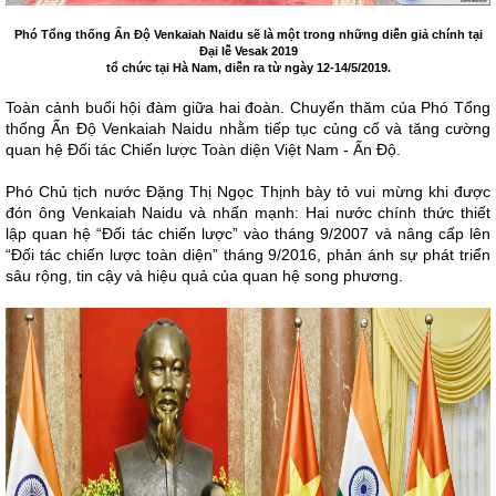
Phó Tổng thống Ấn Độ Venkaiah Naidu sẽ là một trong những diễn giả chính tại
Đại lễ Vesak 2019
tổ chức tại Hà Nam, diễn ra từ ngày 12-14/5/2019.
Toàn cảnh buổi hội đàm giữa hai đoàn. Chuyến thăm của Phó Tổng
thống Ấn Độ Venkaiah Naidu nhằm tiếp tục củng cố và tăng cường
quan hệ Đối tác Chiến lược Toàn diện Việt Nam - Ấn Độ.
Phó Chủ tịch nước Đặng Thị Ngọc Thịnh bày tỏ vui mừng khi được
đón ông Venkaiah Naidu và nhấn mạnh: Hai nước chính thức thiết
lập quan hệ “Đối tác chiến lược” vào tháng 9/2007 và nâng cấp lên
“Đối tác chiến lược toàn diện” tháng 9/2016, phản ánh sự phát triển
sâu rộng, tin cậy và hiệu quả của quan hệ song phương.