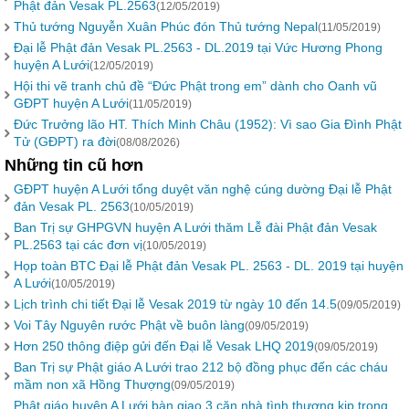
Phật đản Vesak PL.2563
(12/05/2019)
Thủ tướng Nguyễn Xuân Phúc đón Thủ tướng Nepal
(11/05/2019)
Đại lễ Phật đản Vesak PL.2563 - DL.2019 tại Vức Hương Phong
huyện A Lưới
(12/05/2019)
Hội thi vẽ tranh chủ đề “Đức Phật trong em” dành cho Oanh vũ
GĐPT huyện A Lưới
(11/05/2019)
Đức Trưởng lão HT. Thích Minh Châu (1952): Vì sao Gia Đình Phật
Tử (GĐPT) ra đời
(08/08/2026)
Những tin cũ hơn
GĐPT huyện A Lưới tổng duyệt văn nghệ cúng dường Đại lễ Phật
đản Vesak PL. 2563
(10/05/2019)
Ban Trị sự GHPGVN huyện A Lưới thăm Lễ đài Phật đản Vesak
PL.2563 tại các đơn vị
(10/05/2019)
Họp toàn BTC Đại lễ Phật đản Vesak PL. 2563 - DL. 2019 tại huyện
A Lưới
(10/05/2019)
Lịch trình chi tiết Đại lễ Vesak 2019 từ ngày 10 đến 14.5
(09/05/2019)
Voi Tây Nguyên rước Phật về buôn làng
(09/05/2019)
Hơn 250 thông điệp gửi đến Đại lễ Vesak LHQ 2019
(09/05/2019)
Ban Trị sự Phật giáo A Lưới trao 212 bộ đồng phục đến các cháu
mầm non xã Hồng Thượng
(09/05/2019)
Phật giáo huyện A Lưới bàn giao 3 căn nhà tình thương kịp trong