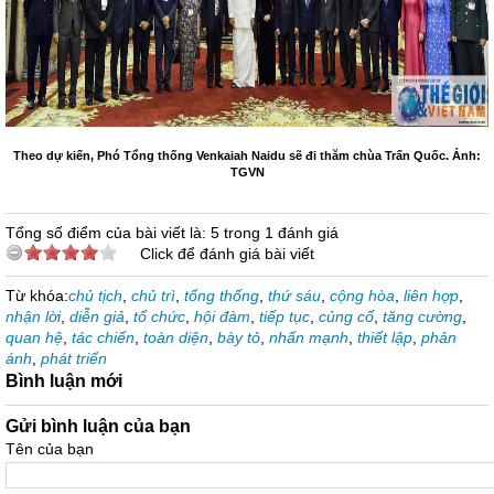
Theo dự kiến, Phó Tổng thống Venkaiah Naidu sẽ đi thăm chùa Trấn Quốc. Ảnh:
TGVN
Tổng số điểm của bài viết là: 5 trong 1 đánh giá
Click để đánh giá bài viết
Từ khóa:
chủ tịch
,
chủ trì
,
tổng thống
,
thứ sáu
,
cộng hòa
,
liên hợp
,
nhận lời
,
diễn giả
,
tổ chức
,
hội đàm
,
tiếp tục
,
củng cố
,
tăng cường
,
quan hệ
,
tác chiến
,
toàn diện
,
bày tỏ
,
nhấn mạnh
,
thiết lập
,
phản
ánh
,
phát triển
Bình luận mới
Gửi bình luận của bạn
Tên của bạn