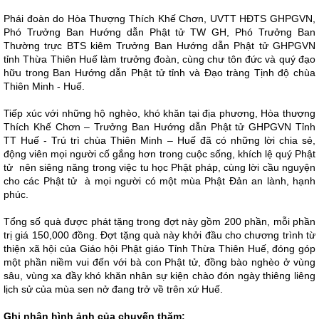
Phái đoàn do Hòa Thượng Thích Khế Chơn, UVTT HĐTS GHPGVN,
Phó Trưởng Ban Hướng dẫn Phật tử TW GH, Phó Trưởng Ban
Thường trực BTS kiêm Trưởng Ban Hướng dẫn Phật tử GHPGVN
tỉnh Thừa Thiên Huế làm trưởng đoàn, cùng chư tôn đức và quý đạo
hữu trong Ban Hướng dẫn Phật tử tỉnh và Đạo tràng Tịnh độ chùa
Thiên Minh - Huế.
Tiếp xúc với những hộ nghèo, khó khăn tại địa phương, Hòa thượng
Thích Khế Chơn – Trưởng Ban Hướng dẫn Phật tử GHPGVN Tỉnh
TT Huế - Trú trì chùa Thiên Minh – Huế đã có những lời chia sẻ,
động viên mọi người cố gắng hơn trong cuộc sống, khích lệ quý Phật
tử nên siêng năng trong việc tu học Phật pháp, cùng lời cầu nguyện
cho các Phật tử à mọi người có một mùa Phật Đản an lành, hạnh
phúc.
Tổng số quà được phát tặng trong đợt này gồm 200 phần, mỗi phần
trị giá 150,000 đồng. Đợt tặng quà này khởi đầu cho chương trình từ
thiện xã hội của Giáo hội Phật giáo Tỉnh Thừa Thiên Huế, đóng góp
một phần niềm vui đến với bà con Phật tử, đồng bào nghèo ở vùng
sâu, vùng xa đầy khó khăn nhân sự kiện chào đón ngày thiêng liêng
lịch sử của mùa sen nở đang trở về trên xứ Huế.
Ghi nhận hình ảnh của chuyến thăm: