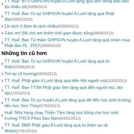
TT. Huế: BTS GHPGVN huyện A Lưới tặng quà đến đồng bào dân
tộc thiểu số
(20/06/2013)
TT. Huế: Ban Trị sự GHPGVN huyện A Lưới tặng quà Phật
đản
(19/05/2013)
Lá rách ít đùm lá rách nhiều
(03/06/2013)
Cám ơn! Đã cho em thêm thời gian được sống
(08/06/2013)
TT. Huế: Ban Từ thiện GHPGVN huyện A Lưới tặng quà nhân mùa
Phật đản PL. 2557
(18/05/2013)
Những tin cũ hơn
TT. Huế: Ban Trị sự GHPGVN huyện A Lưới tặng quà từ
thiện
(25/04/2013)
Trở lại cố hương
(04/04/2013)
TT. Huế: Phật giáo A Lưới tặng quà đến Hội người mù
(22/03/2013)
TT. Huế: Ban TTXH Phật giáo tỉnh tặng quà đến người mù, tàn
tật
(17/03/2013)
TT. Huế: Ban Trị sự huyện A Lưới tặng quà tết đến học sinh trường
tiểu học Sơn Thủy
(07/02/2013)
Huế: Nhà hàng chay Thiền Tâm tặng học bổng cho học sinh
trường THCS Phan Sào Nam
(04/02/2013)
TT. Huế: BĐD Phật giáo A Lưới tặng quà từ thiện tại xã
Nhâm
(27/01/2013)