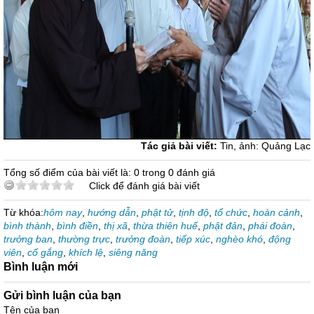
Tác giả bài viết:
Tin, ảnh: Quảng Lạc
Tổng số điểm của bài viết là: 0 trong 0 đánh giá
Click để đánh giá bài viết
Từ khóa:
hôm nay
,
hướng dẫn
,
phật tử
,
tịnh độ
,
tổ chức
,
hoàn cảnh
,
bình thành
,
bình điền
,
thị xã
,
thừa thiên huế
,
phật đản
,
phái đoàn
,
trưởng ban
,
thường trực
,
trưởng đoàn
,
tiếp xúc
,
nghèo khó
,
động
viên
,
cố gắng
,
khích lệ
,
siêng năng
Bình luận mới
Gửi bình luận của bạn
Tên của bạn