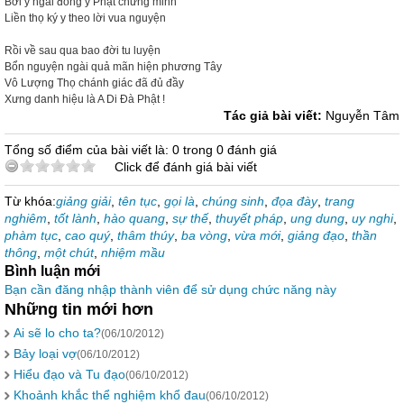
Bởi ý ngài đồng ý Phật chứng minh
Liền thọ ký y theo lời vua nguyện
Rồi về sau qua bao đời tu luyện
Bổn nguyện ngài quả mãn hiện phương Tây
Vô Lượng Thọ chánh giác đã đủ đầy
Xưng danh hiệu là A Di Đà Phật !
Tác giả bài viết:
Nguyễn Tâm
Tổng số điểm của bài viết là: 0 trong 0 đánh giá
Click để đánh giá bài viết
Từ khóa:
giảng giải
,
tên tục
,
gọi là
,
chúng sinh
,
đọa đày
,
trang
nghiêm
,
tốt lành
,
hào quang
,
sự thế
,
thuyết pháp
,
ung dung
,
uy nghi
,
phàm tục
,
cao quý
,
thâm thúy
,
ba vòng
,
vừa mới
,
giảng đạo
,
thần
thông
,
một chút
,
nhiệm mầu
Bình luận mới
Bạn cần đăng nhập thành viên để sử dụng chức năng này
Những tin mới hơn
Ai sẽ lo cho ta?
(06/10/2012)
Bảy loại vợ
(06/10/2012)
Hiểu đạo và Tu đạo
(06/10/2012)
Khoảnh khắc thể nghiệm khổ đau
(06/10/2012)