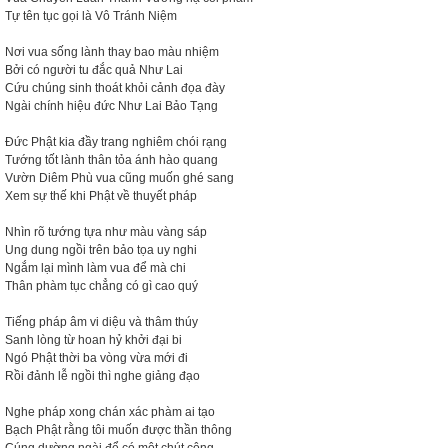
Tự tên tục gọi là Vô Tránh Niệm
Nơi vua sống lành thay bao màu nhiệm
Bởi có người tu đắc quả Như Lai
Cứu chúng sinh thoát khỏi cảnh đọa đày
Ngài chính hiệu đức Như Lai Bảo Tạng
Đức Phật kia đầy trang nghiêm chói rạng
Tướng tốt lành thân tỏa ánh hào quang
Vườn Diêm Phù vua cũng muốn ghé sang
Xem sự thế khi Phật về thuyết pháp
Nhìn rõ tướng tựa như màu vàng sáp
Ung dung ngồi trên bảo tọa uy nghi
Ngắm lại mình làm vua để mà chi
Thân phàm tục chẳng có gì cao quý
Tiếng pháp âm vi diệu và thâm thúy
Sanh lòng từ hoan hỷ khởi đại bi
Ngó Phật thời ba vòng vừa mới đi
Rồi đảnh lễ ngồi thì nghe giảng đạo
Nghe pháp xong chán xác phàm ai tạo
Bạch Phật rằng tôi muốn được thần thông