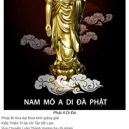
Phật A Di Đà
Pháp Bi Hoa đại thừa kinh giảng giải
Kiếp Thiện Trì tại cõi Tản Đề Lam
Vua Chuyển Luân Thánh Vương hạ cõi phàm