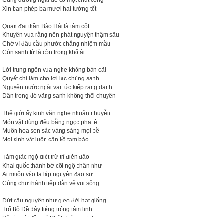
Cúng dường ngài để có một chút công
Xin ban phép ba mươi hai tướng tốt
Quan đại thần Bảo Hải là tâm cốt
Khuyên vua rằng nên phát nguyện thậm sâu
Chớ vì đâu cầu phước chẳng nhiệm mầu
Còn sanh tử là còn trong khổ ải
Lời trung ngôn vua nghe không bàn cãi
Quyết chí làm cho lợi lạc chúng sanh
Nguyện nước ngài vạn ức kiếp rạng danh
Dân trong đó vãng sanh không thối chuyển
Thế giới ấy kinh văn nghe nhuần nhuyễn
Món vật dùng đều bằng ngọc pha lê
Muôn hoa sen sắc vàng sáng mọi bề
Mọi sinh vật luôn cận kề tam bảo
Tâm giác ngộ diệt trừ trí điên đảo
Khai quốc thành bờ cõi ngộ chân như
Ai muốn vào ta lập nguyện đạo sư
Cùng chư thánh tiếp dẫn về vui sống
Dứt câu nguyện như gieo đời hạt giống
Trổ Bồ Đề dậy tiếng trống tâm linh