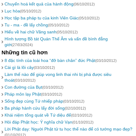
Chuyển hoá kết quả của hành động
(06/10/2012)
Lục hòa
(05/10/2012)
Học tập ba pháp tu của kinh Viên Giác
(05/10/2012)
Tu - ma - đề lấy chồng
(05/10/2012)
Hiểu về hai chữ Vãng sanh
(05/10/2012)
Hình tượng Bồ tát Quán Thế Âm và vấn đề bình đẳng
giới
(27/03/2024)
Những tin cũ hơn
8 đặc tính của loài hoa “đỡ bàn chân” đức Phật
(03/10/2012)
Cái gì là lõi cây
(03/10/2012)
Làm thế nào để giúp vong linh thai nhi bị phá được siêu
thoát
(03/10/2012)
Con đường của Bụt
(03/10/2012)
Pháp môn lạy Phật
(03/10/2012)
Sống đẹp cùng Tứ nhiếp pháp
(03/10/2012)
Ba pháp hành cứu lấy đời sống
(02/10/2012)
Khái niệm tổng quát về Tứ diệu đế
(02/10/2012)
Hỏi đáp Phật học: Ý nghĩa chữ Vạn
(01/10/2012)
Lời Phật dạy: Người Phật tử tu học thế nào để có tướng mạo đẹp?
(01/10/2012)