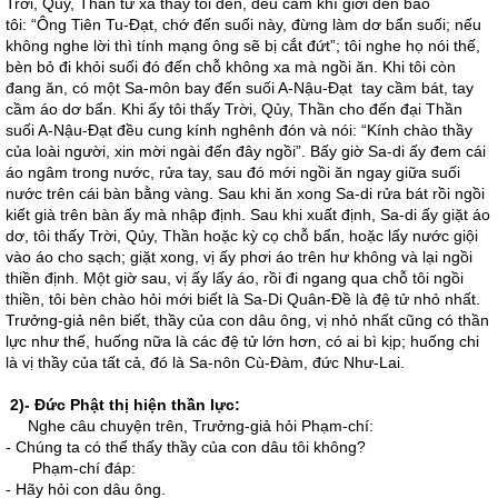
Trời, Qủy, Thần từ xa thấy tôi đến, đều cầm khí giới đến bảo
tôi: “Ông Tiên Tu-Đạt, chớ đến suối này, đừng làm dơ bẩn suối; nếu
không nghe lời thì tính mạng ông sẽ bị cắt đứt”; tôi nghe họ nói thế,
bèn bỏ đi khỏi suối đó đến chỗ không xa mà ngồi ăn. Khi tôi còn
đang ăn, có một Sa-môn bay đến suối A-Nậu-Đạt tay cầm bát, tay
cầm áo dơ bẩn. Khi ấy tôi thấy Trời, Qủy, Thần cho đến đại Thần
suối A-Nậu-Đạt đều cung kính nghênh đón và nói: “Kính chào thầy
của loài người, xin mời ngài đến đây ngồi”. Bấy giờ Sa-di ấy đem cái
áo ngâm trong nước, rửa tay, sau đó mới ngồi ăn ngay giữa suối
nước trên cái bàn bằng vàng. Sau khi ăn xong Sa-di rửa bát rồi ngồi
kiết già trên bàn ấy mà nhập định. Sau khi xuất định, Sa-di ấy giặt áo
dơ, tôi thấy Trời, Qủy, Thần hoặc kỳ cọ chỗ bẩn, hoặc lấy nước giội
vào áo cho sạch; giặt xong, vị ấy phơi áo trên hư không và lại ngồi
thiền định. Một giờ sau, vị ấy lấy áo, rồi đi ngang qua chỗ tôi ngồi
thiền, tôi bèn chào hỏi mới biết là Sa-Di Quân-Đề là đệ tử nhỏ nhất.
Trưởng-giả nên biết, thầy của con dâu ông, vị nhỏ nhất cũng có thần
lực như thế, huống nữa là các đệ tử lớn hơn, có ai bì kịp; huống chi
là vị thầy của tất cả, đó là Sa-nôn Cù-Đàm, đức Như-Lai.
2)- Đức Phật thị hiện thần lực:
Nghe câu chuyện trên, Trưởng-giả hỏi Phạm-chí:
- Chúng ta có thể thấy thầy của con dâu tôi không?
Phạm-chí đáp:
- Hãy hỏi con dâu ông.