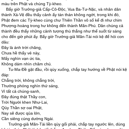
màu trên Phật và chúng Tỳ-kheo.
Bấy giờ Trưởng-giả Cấp-Cô-Độc, Vua Ba-Tư-Nặc, và nhân dân
thành Xá-Vệ đều thấy cảnh ấy tán thán không ngớt, trong khi đó,
Phật đem các Tỳ-kheo cùng chư Thiên Thần vô số kể đi như chim
Phượng-hoàng trong hư không đến thành Mãn-Phú. Dân chúng cả
thành đều thấy những cảnh tượng thù thắng như thế suốt từ sáng
cho đến giờ phút ấy. Bấy giờ Trưởng-giả Mãn-Tài nói kệ để hỏi con
dâu:
Đây là ánh trời chăng,
Chưa hề thấy vẻ này,
Mấy nghìn vạn ức tia,
Không dám nhìn chăm chú.
Tu-Ma-Đề gật đầu, rồi qùy xuống, chắp tay hướng về Phật nói kệ
đáp:
Chẳng trời, không chẳng trời,
Thường phóng nghìn thứ sáng,
Vì tất cả chúng-sanh,
Đây đúng thật Thầy con,
Trời Người khen Như-Lai,
Qủy Thần sợ oai Phật,
Nay sẽ được qủa lớn,
Cần siêng cúng dường Ngài.
Trưởng-giả Mãn-Tài liền qùy gối phải, chắp tay ngước lên, dùng