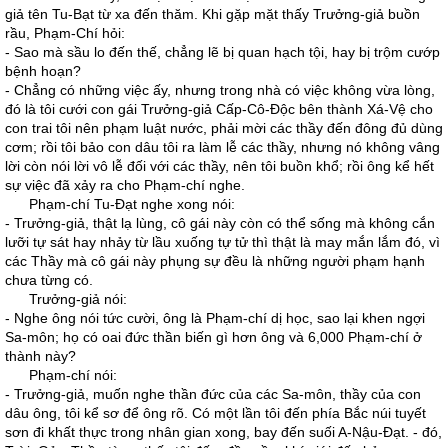
giả tên Tu-Bạt từ xa đến thăm. Khi gặp mặt thấy Trưởng-giả buồn
rầu, Phạm-Chí hỏi:
- Sao mà sầu lo đến thế, chẳng lẽ bị quan hạch tội, hay bị trộm cướp
bệnh hoạn?
- Chẳng có những việc ấy, nhưng trong nhà có việc không vừa lòng,
đó là tôi cưới con gái Trưởng-giả Cấp-Cô-Độc bên thành Xá-Vệ cho
con trai tôi nên phạm luật nước, phải mời các thầy đến đông đủ dùng
cơm; rồi tôi bảo con dâu tôi ra làm lễ các thầy, nhưng nó không vâng
lời còn nói lời vô lễ đối với các thầy, nên tôi buồn khổ; rồi ông kể hết
sự việc đã xảy ra cho Phạm-chí nghe.
Phạm-chí Tu-Đạt nghe xong nói:
- Trưởng-giả, thật lạ lùng, cô gái này còn có thể sống mà không cắn
lưỡi tự sát hay nhảy từ lầu xuống tự tử thì thật là may mắn lắm đó, vì
các Thầy mà cô gái này phụng sự đều là những người phạm hạnh
chưa từng có.
Trưởng-giả nói:
- Nghe ông nói tức cười, ông là Phạm-chí dị học, sao lại khen ngợi
Sa-môn; họ có oai đức thần biến gì hơn ông và 6,000 Phạm-chí ở
thành này?
Phạm-chí nói:
- Trưởng-giả, muốn nghe thần đức của các Sa-môn, thầy của con
dâu ông, tôi kể sơ để ông rõ. Có một lần tôi đến phía Bắc núi tuyết
sơn đi khất thực trong nhân gian xong, bay đến suối A-Nậu-Đạt. - đó,