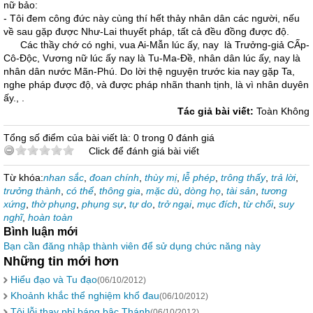
nữ bảo:
- Tôi đem công đức này cùng thí hết thảy nhân dân các người, nếu
về sau gặp được Như-Lai thuyết pháp, tất cả đều đồng được độ.
Các thầy chớ có nghi, vua Ai-Mẫn lúc ấy, nay là Trưởng-giả CẤp-
Cô-Độc, Vương nữ lúc ấy nay là Tu-Ma-Đề, nhân dân lúc ấy, nay là
nhân dân nước Mãn-Phú. Do lời thệ nguyện trước kia nay gặp Ta,
nghe pháp được độ, và được pháp nhãn thanh tịnh, là vì nhân duyên
ấy., .
Tác giả bài viết:
Toàn Không
Tổng số điểm của bài viết là: 0 trong 0 đánh giá
Click để đánh giá bài viết
Từ khóa:
nhan sắc
,
đoan chính
,
thùy mị
,
lễ phép
,
trông thấy
,
trả lời
,
trưởng thành
,
có thể
,
thông gia
,
mặc dù
,
dòng họ
,
tài sản
,
tương
xứng
,
thờ phụng
,
phụng sự
,
tự do
,
trở ngại
,
mục đích
,
từ chối
,
suy
nghĩ
,
hoàn toàn
Bình luận mới
Bạn cần đăng nhập thành viên để sử dụng chức năng này
Những tin mới hơn
Hiểu đạo và Tu đạo
(06/10/2012)
Khoảnh khắc thể nghiệm khổ đau
(06/10/2012)
Tội lỗi thay phỉ báng bậc Thánh
(06/10/2012)