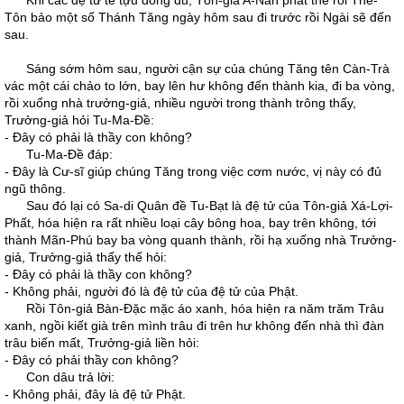
Khi các đệ tử tề tựu đông đủ, Tôn-giả A-Nan phát thẻ rồi Thế-
Tôn bảo một số Thánh Tăng ngày hôm sau đi trước rồi Ngài sẽ đến
sau.
Sáng sớm hôm sau, người cận sự của chúng Tăng tên Càn-Trà
vác một cái chảo to lớn, bay lên hư không đến thành kia, đi ba vòng,
rồi xuống nhà trưởng-giả, nhiều người trong thành trông thấy,
Trưởng-giả hỏi Tu-Ma-Đề:
- Đây có phải là thầy con không?
Tu-Ma-Đề đáp:
- Đây là Cư-sĩ giúp chúng Tăng trong việc cơm nước, vị này có đủ
ngũ thông.
Sau đó lại có Sa-di Quân đề Tu-Bạt là đệ tử của Tôn-giả Xá-Lợi-
Phất, hóa hiện ra rất nhiều loại cây bông hoa, bay trên không, tới
thành Mãn-Phú bay ba vòng quanh thành, rồi hạ xuống nhà Trưởng-
giả, Trưởng-giả thấy thế hỏi:
- Đây có phải là thầy con không?
- Không phải, người đó là đệ tử của đệ tử của Phật.
Rồi Tôn-giả Bàn-Đặc mặc áo xanh, hóa hiện ra năm trăm Trâu
xanh, ngồi kiết già trên mình trâu đi trên hư không đến nhà thì đàn
trâu biến mất, Trưởng-giả liền hỏi:
- Đây có phải thầy con không?
Con dâu trả lời:
- Không phải, đây là đệ tử Phật.