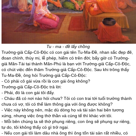
Tu - ma - đề lấy chồng
Trưởng-giả Cấp-Cô-Độc có con gái tên Tu-Ma-Đề, nhan sắc đẹp đẽ,
đoan chính, thùy mị, lễ phép, hiếm có trên đời; bấy giờ có Trưởng-
giả Mãn-Tài tại thành Mãn-Phú là bạn với Trưởng-giả Cấp-Cô-Độc,
có chút việc đến thăm Trưởng-giả Cấp-Cô-Độc. Sau khi trông thấy
Tu-Ma-Đề, ông hỏi Trưởng-giả Cấp-Cô-Độc:
- Có phải cô gái vừa rồi là con gái ông không?
Trưởng-giả Cấp-Cô-Độc trả lời:
- Phải, đó là con gái tôi đấy.
- Cháu đã có nơi nào hỏi chưa? Tôi có con trai tới tuổi trưởng thành
chưa có vợ, tôi có thể làm thông gia với ông được không?
- Việc này không nên, mặc dù dòng họ và tài sản hai bên tương
xứng, nhưng việc ông thờ thần và cúng tế thì khác với tôi.
- Mỗi bên chúng ta sẽ thờ phụng riêng, con ông sẽ phụng sự riêng,
tự do, tôi không thấy có gì trở ngại.
- Nếu con gái tôi làm dâu nhà ông thì ông tốn tài sản rất nhiều, có