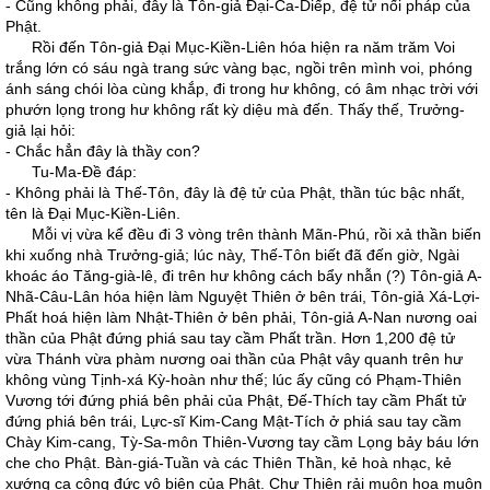
- Cũng không phải, đây là Tôn-giả Đại-Ca-Diếp, đệ tử nối pháp của
Phật.
Rồi đến Tôn-giả Đại Mục-Kiền-Liên hóa hiện ra năm trăm Voi
trắng lớn có sáu ngà trang sức vàng bạc, ngồi trên mình voi, phóng
ánh sáng chói lòa cùng khắp, đi trong hư không, có âm nhạc trời với
phướn lọng trong hư không rất kỳ diệu mà đến. Thấy thế, Trưởng-
giả lại hỏi:
- Chắc hẳn đây là thầy con?
Tu-Ma-Đề đáp:
- Không phải là Thế-Tôn, đây là đệ tử của Phật, thần túc bậc nhất,
tên là Đại Mục-Kiền-Liên.
Mỗi vị vừa kể đều đi 3 vòng trên thành Mãn-Phú, rồi xả thần biến
khi xuống nhà Trưởng-giả; lúc này, Thế-Tôn biết đã đến giờ, Ngài
khoác áo Tăng-già-lê, đi trên hư không cách bẩy nhẫn (?) Tôn-giả A-
Nhã-Câu-Lân hóa hiện làm Nguyệt Thiên ở bên trái, Tôn-giả Xá-Lợi-
Phất hoá hiện làm Nhật-Thiên ở bên phải, Tôn-giả A-Nan nương oai
thần của Phật đứng phiá sau tay cầm Phất trần. Hơn 1,200 đệ tử
vừa Thánh vừa phàm nương oai thần của Phật vây quanh trên hư
không vùng Tịnh-xá Kỳ-hoàn như thế; lúc ấy cũng có Phạm-Thiên
Vương tới đứng phiá bên phải của Phật, Đế-Thích tay cầm Phất tử
đứng phiá bên trái, Lực-sĩ Kim-Cang Mật-Tích ở phiá sau tay cầm
Chày Kim-cang, Tỳ-Sa-môn Thiên-Vương tay cầm Lọng bảy báu lớn
che cho Phật. Bàn-giá-Tuần và các Thiên Thần, kẻ hoà nhạc, kẻ
xướng ca công đức vô biên của Phật. Chư Thiên rải muôn hoa muôn