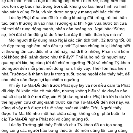
kệ tán thán Phật là bậc tối thắng đẹp hơn Thiên-Đế, sáng hơn mặt
trời, tôn qúy bậc nhất trong trời đất, không có loài hữu hình vô hình
nào sánh cùng Phật, và xin được tự quy y mạng với bậc chí tôn.
Lúc ấy Phật đưa các đệ tử xuống khoảng đất trống, rồi bỏ thần
túc, bình thường đi vào nhà Trưởng-giả; khi Ngài vừa bước tới cửa
thì trời đất rung động mạnh, nhân dân hoảng sợ, Ngài bảo:“Đừng
sợ, trời đất chấn động là do Như-Lai đây thị hiện thần lực mà ra”.
Mọi người thấy dung mạo Ngài các căn tịch tĩnh, 32 tướng tốt, 80
vẻ đẹp trang nghiêm, nên đều tự nói:“Tại sao chúng ta lại không biết
vị thượng tôn cực diệu như thế này, mà đi thờ những Phạm-chí kém
cỏi không thể sánh được như thế ấy?” Thế là họ nói từ người này
qua người kia, họ cùng tới để chiêm ngưỡng Phật và chúng Tỳ-kheo.
Số người đến mỗi phút mỗi đông hơn, thấy vậy, Thế-Tôn hóa hiện
nhà Trưởng-giả thành lưu ly trong suốt, trong ngoài đều thấy hết, để
cho nhân dân được lợi lạc chiêm ngưỡng.
Khi ấy Tu-Ma-Đề đến trước Phật qùy lạy và nói điều cảm tạ Phật
đã đáp lời khấn của cô mà đến, nhưng không hiểu vì ác duyên nào
mà cô chịu khổ ở nơi đây, xin Phật dứt nghi cho. Phật trả lời là do lời
thệ nguyện cứu chúng-sanh trước kia mà Tu-Ma-Đề đến nơi này, và
cũng vì vậy mà được trí tuệ sáng suốt và khiến Trời, Người thấy
được Tu-Ma-Đề như một hạt châu sáng, không có gì phải buồn lo
cả; Tu-Ma-Đề nghe Phật nói vô cùng mừng rỡ.
Lúc ấy Trưởng-giả thấy Phật và chư Tỳ-kheo đã an tọa xong,
ông cùng các người hầu bưng thức ăn đủ món dâng lên cúng dàng