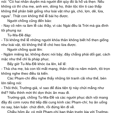
nói: “Có hai nhân duyên mà người đời qúy đó là hổ và thẹn. Nếu
không có thì cha mẹ, anh em, dòng họ, thân tộc tôn ti cao thấp
không thể phân biệt giống như loài vật như gà, chó, lợn, dê, lừa,
ngựa”. Thật con không thể lễ bái họ được.
Người chồng cũng đến bảo:
- Nay cô nên ra làm lễ các thầy, vì các Ngài đều là Trời mà gia đình
tôi phụng sự.
Tu-Ma-Đề đáp:
- Tôi không thể lễ những người khỏa thân không biết hổ thẹn giống
như loài vật, tôi không thể lễ chó heo lừa được.
Người chồng quát lên:
- Ngậm miệng lại, không được nói bậy; đây chẳng phải dối gạt, cách
mặc như thế chỉ là pháp phục.
Bấy giờ Tu-Ma-Đề khóc òa lên, kể lể:
- Thà cha mẹ, bà con tôi mất mạng, thân chặt ra năm mảnh, tôi trọn
không nghe theo điều tà kiến.
Các Phạm-chí đều nghe thấy những lời tranh cãi như thế, bèn
lớn tiếng nói:
- Thôi thôi, Trưởng-giả, vì sao để đứa tiện tỳ này chửi mắng như
thế? Nếu thỉnh mời thì dọn thức ăn mau đi.
Trưởng-giả, chồng Tu-Ma-Đề và các người phục dịch vội mang
đầy đủ cơm rượu thịt tiếp đãi cung kính các Phạm-chí; họ ăn uống
no say, bàn luận chút đỉnh, rồi đứng lên đi về.
Chiều hôm ấy, có một Phạm-chí bạn thân trước kia với Trưởng-