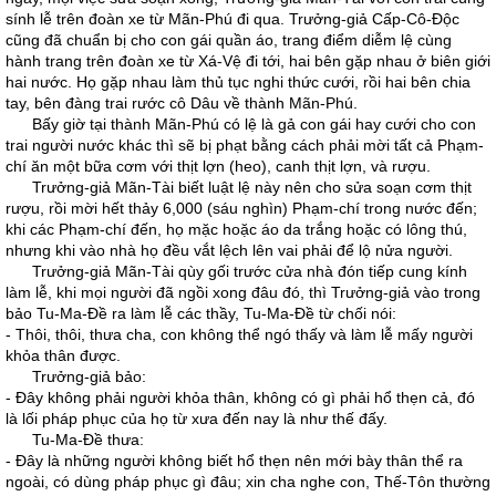
sính lễ trên đoàn xe từ Mãn-Phú đi qua. Trưởng-giả Cấp-Cô-Độc
cũng đã chuẩn bị cho con gái quần áo, trang điểm diễm lệ cùng
hành trang trên đoàn xe từ Xá-Vệ đi tới, hai bên gặp nhau ở biên giới
hai nước. Họ gặp nhau làm thủ tục nghi thức cưới, rồi hai bên chia
tay, bên đàng trai rước cô Dâu về thành Mãn-Phú.
Bấy giờ tại thành Mãn-Phú có lệ là gả con gái hay cưới cho con
trai người nước khác thì sẽ bị phạt bằng cách phải mời tất cả Phạm-
chí ăn một bữa cơm với thịt lợn (heo), canh thịt lợn, và rượu.
Trưởng-giả Mãn-Tài biết luật lệ này nên cho sửa soạn cơm thịt
rượu, rồi mời hết thảy 6,000 (sáu nghìn) Phạm-chí trong nước đến;
khi các Phạm-chí đến, họ mặc hoặc áo da trắng hoặc có lông thú,
nhưng khi vào nhà họ đều vắt lệch lên vai phải để lộ nửa người.
Trưởng-giả Mãn-Tài qùy gối trước cửa nhà đón tiếp cung kính
làm lễ, khi mọi người đã ngồi xong đâu đó, thì Trưởng-giả vào trong
bảo Tu-Ma-Đề ra làm lễ các thầy, Tu-Ma-Đề từ chối nói:
- Thôi, thôi, thưa cha, con không thể ngó thấy và làm lễ mấy người
khỏa thân được.
Trưởng-giả bảo:
- Đây không phải người khỏa thân, không có gì phải hổ thẹn cả, đó
là lối pháp phục của họ từ xưa đến nay là như thế đấy.
Tu-Ma-Đề thưa:
- Đây là những người không biết hổ thẹn nên mới bày thân thể ra
ngoài, có dùng pháp phục gì đâu; xin cha nghe con, Thế-Tôn thường