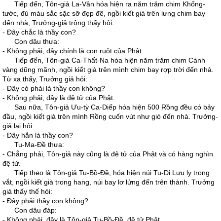
Tiếp đến, Tôn-giả La-Vân hóa hiện ra năm trăm chim Khổng-
tước, đủ màu sắc sặc sỡ đẹp đẽ, ngồi kiết già trên lưng chim bay
đến nhà, Trưởng-giả trông thấy hỏi:
- Đây chắc là thầy con?
Con dâu thưa:
- Không phải, đây chính là con ruột của Phật.
Tiếp đến, Tôn-giả Ca-Thất-Na hóa hiện năm trăm chim Cánh
vàng dũng mãnh, ngồi kiết già trên mình chim bay rợp trời đến nhà.
Từ xa thấy, Trưởng giả hỏi:
- Đây có phải là thầy con không?
- Không phải, đây là đệ tử của Phật.
Sau nữa, Tôn-giả Ưu-tỳ Ca-Diếp hóa hiện 500 Rồng đều có bảy
đầu, ngồi kiết già trên mình Rồng cuốn vút như gió đến nhà. Trưởng-
giả lại hỏi:
- Đây hẳn là thầy con?
Tu-Ma-Đề thưa:
- Chẳng phải, Tôn-giả này cũng là đệ tử của Phật và có hàng nghìn
đệ tử.
Tiếp theo là Tôn-giả Tu-Bồ-Đề, hóa hiện núi Tu-Di Lưu ly trong
vắt, ngồi kiết già trong hang, núi bay lơ lửng đến trên thành. Trưởng
giả thấy thế hỏi:
- Đây phải thầy con không?
Con dâu đáp:
- Không phải, đây là Tôn-giả Tu-Bồ-Đề, đệ tử Phật.