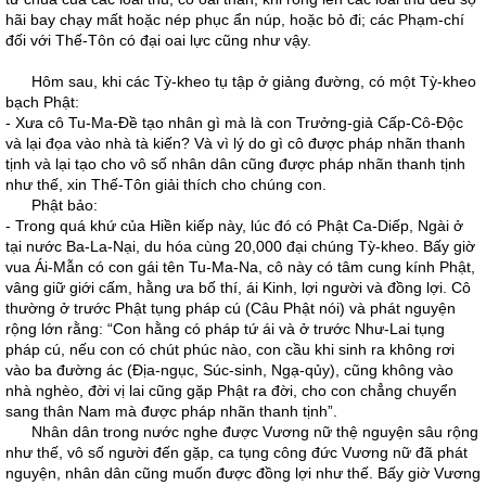
hãi bay chạy mất hoặc nép phục ẩn núp, hoặc bỏ đi; các Phạm-chí
đối với Thế-Tôn có đại oai lực cũng như vậy.
Hôm sau, khi các Tỳ-kheo tụ tập ở giảng đường, có một Tỳ-kheo
bạch Phật:
- Xưa cô Tu-Ma-Đề tạo nhân gì mà là con Trưởng-giả Cấp-Cô-Độc
và lại đọa vào nhà tà kiến? Và vì lý do gì cô được pháp nhãn thanh
tịnh và lại tạo cho vô số nhân dân cũng được pháp nhãn thanh tịnh
như thế, xin Thế-Tôn giải thích cho chúng con.
Phật bảo:
- Trong quá khứ của Hiền kiếp này, lúc đó có Phật Ca-Diếp, Ngài ở
tại nước Ba-La-Nại, du hóa cùng 20,000 đại chúng Tỳ-kheo. Bấy giờ
vua Ái-Mẫn có con gái tên Tu-Ma-Na, cô này có tâm cung kính Phật,
vâng giữ giới cấm, hằng ưa bố thí, ái Kinh, lợi người và đồng lợi. Cô
thường ở trước Phật tụng pháp cú (Câu Phật nói) và phát nguyện
rộng lớn rằng: “Con hằng có pháp tứ ái và ở trước Như-Lai tụng
pháp cú, nếu con có chút phúc nào, con cầu khi sinh ra không rơi
vào ba đường ác (Địa-ngục, Súc-sinh, Ngạ-qủy), cũng không vào
nhà nghèo, đời vị lai cũng gặp Phật ra đời, cho con chẳng chuyển
sang thân Nam mà được pháp nhãn thanh tịnh”.
Nhân dân trong nước nghe được Vương nữ thệ nguyện sâu rộng
như thế, vô số người đến gặp, ca tụng công đức Vương nữ đã phát
nguyện, nhân dân cũng muốn được đồng lợi như thế. Bấy giờ Vương