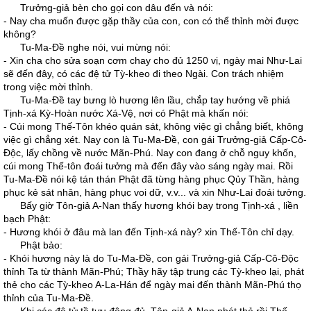
Trưởng-giả bèn cho gọi con dâu đến và nói:
- Nay cha muốn được gặp thầy của con, con có thể thỉnh mời được
không?
Tu-Ma-Đề nghe nói, vui mừng nói:
- Xin cha cho sửa soạn cơm chay cho đủ 1250 vị, ngày mai Như-Lai
sẽ đến đây, có các đệ tử Tỳ-kheo đi theo Ngài. Con trách nhiệm
trong việc mời thỉnh.
Tu-Ma-Đề tay bưng lò hương lên lầu, chắp tay hướng về phiá
Tịnh-xá Kỳ-Hoàn nước Xá-Vệ, nơi có Phật mà khấn nói:
- Cúi mong Thế-Tôn khéo quán sát, không việc gì chẳng biết, không
việc gì chẳng xét. Nay con là Tu-Ma-Đề, con gái Trưởng-giả Cấp-Cô-
Độc, lấy chồng về nước Mãn-Phú. Nay con đang ở chỗ nguy khốn,
cúi mong Thế-tôn đoái tưởng mà đến đây vào sáng ngày mai. Rồi
Tu-Ma-Đề nói kệ tán thán Phật đã từng hàng phục Qủy Thần, hàng
phục kẻ sát nhân, hàng phục voi dữ, v.v... và xin Như-Lai đoái tưởng.
Bấy giờ Tôn-giả A-Nan thấy hương khói bay trong Tịnh-xá , liền
bạch Phật:
- Hương khói ở đâu mà lan đến Tịnh-xá này? xin Thế-Tôn chỉ dạy.
Phật bảo:
- Khói hương này là do Tu-Ma-Đề, con gái Trưởng-giả Cấp-Cô-Độc
thỉnh Ta từ thành Mãn-Phú; Thầy hãy tập trung các Tỳ-kheo lại, phát
thẻ cho các Tỳ-kheo A-La-Hán để ngày mai đến thành Mãn-Phú thọ
thỉnh của Tu-Ma-Đề.