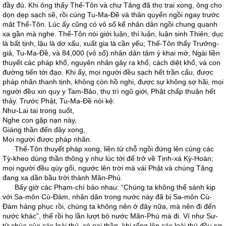
đầy đủ. Khi ông thấy Thế-Tôn và chư Tăng đã thọ trai xong, ông cho
dọn dẹp sạch sẽ, rồi cùng Tu-Ma-Đề và thân quyến ngồi ngay trước
măt Thế-Tôn. Lúc ấy cũng có vô số kể nhân dân ngồi chung quanh
xa gần mà nghe. Thế-Tôn nói giới luận, thí luận, luận sinh Thiên, dục
là bất tịnh, lậu là dơ xấu, xuất gia là cần yếu; Thế-Tôn thấy Trưởng-
giả, Tu-Ma-Đề, và 84,000 (vô số) nhân dân tâm ý khai mở, Ngài liền
thuyết các pháp khổ, nguyên nhân gây ra khổ, cách diệt khổ, và con
đường tiến tới đạo. Khi ấy, mọi người đều sạch hết trần cấu, được
pháp nhãn thanh tịnh, không còn hồ nghi, được sự không sợ hãi, mọi
người đều xin quy y Tam-Bảo, thụ trì ngũ giới, Phật chấp thuận hết
thảy. Trước Phật, Tu-Ma-Đề nói kệ:
Như-Lai tai trong suốt,
Nghe con gặp nạn này,
Giáng thần đến đây xong,
Mọi người được pháp nhãn.
Thế-Tôn thuyết pháp xong, liền từ chỗ ngồi đứng lên cùng các
Tỳ-kheo dùng thần thông y như lúc tới để trở về Tịnh-xá Kỳ-Hoàn;
mọi người đều qùy gối, ngước lên trời mà vái Phật và chúng Tăng
đang xa dần bầu trời thành Mãn-Phú.
Bấy giờ các Phạm-chí bảo nhau: “Chúng ta không thể sánh kịp
với Sa-môn Cù-Đàm, nhân dân trong nước này đã bị Sa-môn Cù-
Đàm hàng phục rồi, chúng ta không nên ở đây nữa, mà nên đi đến
nước khác”, thế rồi họ lần lượt bỏ nước Mãn-Phú mà đi. Ví như Sư-
tử chúa của các loài thú, có oai thần, khi rống lên các loài thú đều sợ