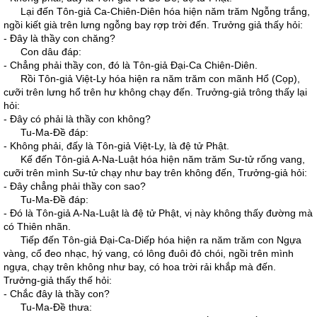
Lại đến Tôn-giả Ca-Chiên-Diên hóa hiện năm trăm Ngỗng trắng,
ngồi kiết già trên lưng ngỗng bay rợp trời đến. Trưởng giả thấy hỏi:
- Đây là thầy con chăng?
Con dâu đáp:
- Chẳng phải thầy con, đó là Tôn-giả Đại-Ca Chiên-Diên.
Rồi Tôn-giả Việt-Ly hóa hiện ra năm trăm con mãnh Hổ (Cọp),
cưỡi trên lưng hổ trên hư không chạy đến. Trưởng-giả trông thấy lại
hỏi:
- Đây có phải là thầy con không?
Tu-Ma-Đề đáp:
- Không phải, đấy là Tôn-giả Việt-Ly, là đệ tử Phật.
Kế đến Tôn-giả A-Na-Luật hóa hiện năm trăm Sư-tử rống vang,
cưỡi trên mình Sư-tử chạy như bay trên không đến, Trưởng-giả hỏi:
- Đây chẳng phải thầy con sao?
Tu-Ma-Đề đáp:
- Đó là Tôn-giả A-Na-Luật là đệ tử Phật, vị này không thấy đường mà
có Thiên nhãn.
Tiếp đến Tôn-giả Đại-Ca-Diếp hóa hiện ra năm trăm con Ngựa
vàng, cổ đeo nhạc, hý vang, có lông đuôi đỏ chói, ngồi trên mình
ngựa, chạy trên không như bay, có hoa trời rải khắp mà đến.
Trưởng-giả thấy thế hỏi:
- Chắc đây là thầy con?
Tu-Ma-Đề thưa: