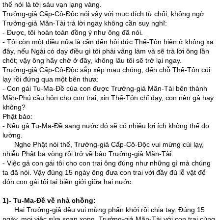
thể nói là tới sáu vạn lạng vàng.
Trưởng-giả Cấp-Cô-Độc nói vậy với mục đích từ chối, không ngờ
Trưởng-giả Mãn-Tài trả lời ngay không cần suy nghĩ:
- Được, tôi hoàn toàn đồng ý như ông đã nói.
- Tôi còn một điều nữa là cần đến hỏi đức Thế-Tôn hiện ở không xa
đây, nếu Ngài có dạy điều gì tôi phải vâng làm và sẽ trả lời ông lần
chót; vậy ông hãy chờ ở đây, không lâu tôi sẽ trở lại ngay.
Trưởng-giả Cấp-Cô-Độc sắp xếp mau chóng, đến chỗ Thế-Tôn cúi
lạy rồi đứng qua một bên thưa:
- Con gái Tu-Ma-Đề của con được Trưởng-giả Mãn-Tài bên thành
Mãn-Phú cầu hôn cho con trai, xin Thế-Tôn chỉ dạy, con nên gả hay
không?
Phật bảo:
- Nếu gả Tu-Ma-Đề sang nước đó sẽ có nhiêu lợi ích không thể đo
lường.
Nghe Phật nói thế, Trưởng-giả Cấp-Cô-Độc vui mừng cúi lạy,
nhiễu Phật ba vòng rồi trở về bảo Trưởng-giả Mãn-Tài:
- Việc gả con gái tôi cho con trai ông đúng như những gì mà chúng
ta đã nói. Vậy đúng 15 ngày ông đưa con trai với đầy đủ lễ vật để
đón con gái tôi tại biên giới giữa hai nước.
1)- Tu-Ma-Đề về nhà chồng:
Hai Trưởng-giả đều vui mừng phấn khởi rồi chia tay. Đúng 15
ngày, mọi việc sửa soạn xong, Trưởng-giả Mãn-Tài với con trai cùng