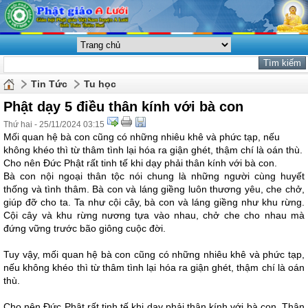
Tin Tức
Tu học
Phật dạy 5 điều thân kính với bà con
Thứ hai - 25/11/2024 03:15
Mối quan hệ bà con cũng có những nhiêu khê và phức tạp, nếu
không khéo thì từ thâm tình lại hóa ra giận ghét, thậm chí là oán thù.
Cho nên Đức Phật rất tinh tế khi dạy phải thân kính với bà con.
Bà con nội ngoại thân tộc nói chung là những người cùng huyết
thống và tình thâm. Bà con và láng giềng luôn thương yêu, che chở,
giúp đỡ cho ta. Ta như cội cây, bà con và láng giềng như khu rừng.
Cội cây và khu rừng nương tựa vào nhau, chở che cho nhau mà
đứng vững trước bão giông cuộc đời.
Tuy vậy, mối quan hệ bà con cũng có những nhiêu khê và phức tạp,
nếu không khéo thì từ thâm tình lại hóa ra giận ghét, thậm chí là oán
thù.
Cho nên Đức Phật rất tinh tế khi dạy phải thân kính với bà con. Thân