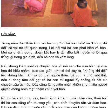
Lời bàn:
Trong năm điều thân kính với bà con, “nói lời hiền hòa” và “không khi
dối” có vai trò rất quan trọng. Lời nói với bà con phải hiền và hòa.
Mọi sự ghét thương, đoàn kết hay ly tán đều bắt nguồn từ lời qua
tiếng lại trong gia đình, đến bà con và xóm làng.
Nếu không kiểm soát và chuyển hóa lời nói sao cho vừa hiền lại vừa
hòa thì hiểu nhầm, bực tức, giận hờn có thể xảy ra. “Không khi dối”
tức không khinh khi và dối gạt người thân. Bà con là chỗ ruột thịt,
nếu ai đang tâm dối gạt cả bà con thì người ấy chẳng từ bất cứ
chuyện xấu ác nào. Đây cũng là nguyên nhân khiến cho nhiều người
quyết không nhìn mặt, thậm chí tuyệt tình.
Người bà con cũng vậy, trước sự thân kính của cháu con, thân tộc
thì bà con cũng cần thương yêu, che chở, khuyên răn và đùm bọc.
Bà con đích thực thì luôn răn nhắc cho cháu con không buông lung,