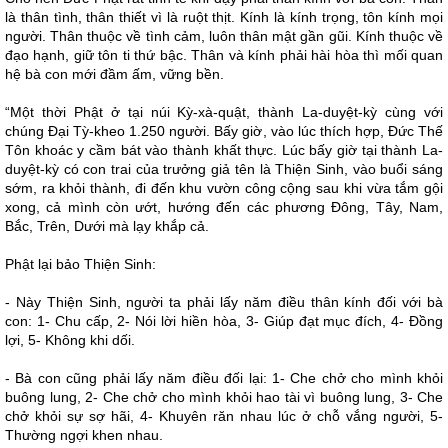
là thân tình, thân thiết vì là ruột thịt. Kính là kính trọng, tôn kính mọi
người. Thân thuộc về tình cảm, luôn thân mật gần gũi. Kính thuộc về
đạo hạnh, giữ tôn ti thứ bậc. Thân và kính phải hài hòa thì mối quan
hệ bà con mới đầm ấm, vững bền.
“Một thời Phật ở tại núi Kỳ-xà-quật, thành La-duyệt-kỳ cùng với
chúng Đại Tỳ-kheo 1.250 người. Bấy giờ, vào lúc thích hợp, Ðức Thế
Tôn khoác y cầm bát vào thành khất thực. Lúc bấy giờ tại thành La-
duyệt-kỳ có con trai của trưởng giả tên là Thiện Sinh, vào buổi sáng
sớm, ra khỏi thành, đi đến khu vườn công cộng sau khi vừa tắm gội
xong, cả mình còn ướt, hướng đến các phương Đông, Tây, Nam,
Bắc, Trên, Dưới mà lạy khắp cả.
Phật lại bảo Thiện Sinh:
- Này Thiện Sinh, người ta phải lấy năm điều thân kính đối với bà
con: 1- Chu cấp, 2- Nói lời hiền hòa, 3- Giúp đạt mục đích, 4- Đồng
lợi, 5- Không khi dối.
- Bà con cũng phải lấy năm điều đối lại: 1- Che chở cho mình khỏi
buông lung, 2- Che chở cho mình khỏi hao tài vì buông lung, 3- Che
chở khỏi sự sợ hãi, 4- Khuyên răn nhau lúc ở chỗ vắng người, 5-
Thường ngợi khen nhau.