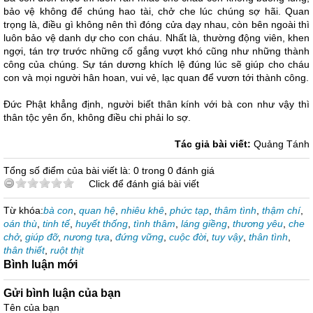
bảo vệ không để chúng hao tài, chở che lúc chúng sợ hãi. Quan
trọng là, điều gì không nên thì đóng cửa dạy nhau, còn bên ngoài thì
luôn bảo vệ danh dự cho con cháu. Nhất là, thường động viên, khen
ngợi, tán trợ trước những cố gắng vượt khó cũng như những thành
công của chúng. Sự tán dương khích lệ đúng lúc sẽ giúp cho cháu
con và mọi người hân hoan, vui vẻ, lạc quan để vươn tới thành công.
Đức Phật khẳng định, người biết thân kính với bà con như vậy thì
thân tộc yên ổn, không điều chi phải lo sợ.
Tác giả bài viết:
Quảng Tánh
Tổng số điểm của bài viết là: 0 trong 0 đánh giá
Click để đánh giá bài viết
Từ khóa:
bà con
,
quan hệ
,
nhiêu khê
,
phức tạp
,
thâm tình
,
thậm chí
,
oán thù
,
tinh tế
,
huyết thống
,
tình thâm
,
láng giềng
,
thương yêu
,
che
chở
,
giúp đỡ
,
nương tựa
,
đứng vững
,
cuộc đời
,
tuy vậy
,
thân tình
,
thân thiết
,
ruột thịt
Bình luận mới
Gửi bình luận của bạn
Tên của bạn