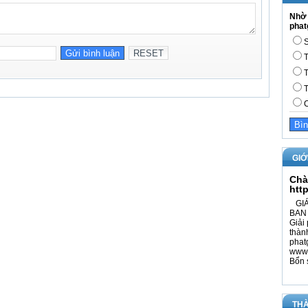
Nhờ 
phat
S
T
T
T
C
GIỚ
Chà
htt
GIÁ
BAN 
Giải 
thàn
phat
www.
Bổn 
THÀ