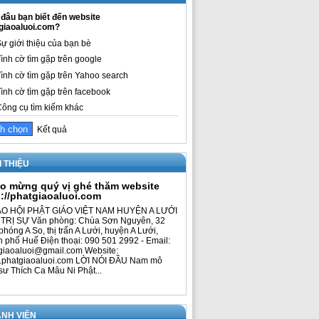
đâu bạn biết đến website
giaoaluoi.com?
ự giới thiệu của bạn bè
ình cờ tìm gặp trên google
ình cờ tìm gặp trên Yahoo search
ình cờ tìm gặp trên facebook
ông cụ tìm kiếm khác
Kết quả
I THIỆU
o mừng quý vị ghé thăm website
p://phatgiaoaluoi.com
O HỘI PHẬT GIÁO VIỆT NAM HUYỆN A LƯỚI
TRỊ SỰ Văn phòng: Chùa Sơn Nguyên, 32
phóng A So, thị trấn A Lưới, huyện A Lưới,
h phố Huế Điện thoại: 090 501 2992 - Email:
giaoaluoi@gmail.com Website:
phatgiaoaluoi.com LỜI NÓI ĐẦU Nam mô
sư Thích Ca Mâu Ni Phật...
NH VIÊN