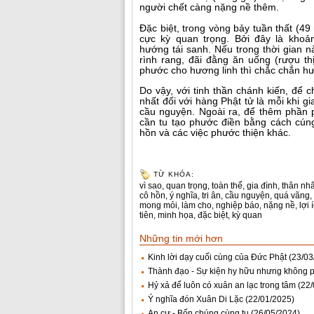
người chết càng nặng nề thêm.
Đặc biệt, trong vòng bảy tuần thất (49
cực kỳ quan trọng. Bởi đây là khoản
hướng tái sanh. Nếu trong thời gian n
rình rang, đãi đằng ăn uống (rượu thị
phước cho hương linh thì chắc chắn hươ
Do vậy, với tinh thần chánh kiến, để c
nhất đối với hàng Phật tử là mỗi khi g
cầu nguyện. Ngoài ra, để thêm phần 
cần tu tạo phước điền bằng cách cún
hồn và các việc phước thiện khác.
TỪ KHÓA:
vì sao
,
quan trọng
,
toàn thể
,
gia đình
,
thân nh
cô hồn
,
ý nghĩa
,
tri ân
,
cầu nguyện
,
quá vãng
,
mong mỏi
,
làm cho
,
nghiệp báo
,
nặng nề
,
lợi 
tiên
,
minh họa
,
đặc biệt
,
kỳ quan
Những tin mới hơn
Kinh lời dạy cuối cùng của Đức Phật
(23/03
Thành đạo - Sự kiện hy hữu nhưng không p
Hỷ xả để luôn có xuân an lạc trong tâm
(22
Ý nghĩa đón Xuân Di Lặc
(22/01/2025)
An cư - Bốn chúng cùng tu
(26/05/2024)