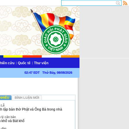
hiên cứu
Quốc tế
Thư viện
02:47 EDT Thứ Bảy, 08/08/2026
NHIỀU
BÌNH LUẬN MỚI
i Lễ
h lập bàn thờ Phật và Ông Bà trong nhà
 lý căn bản
 khổ và Bát khổ
n đàn