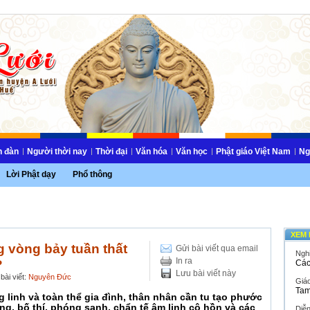
n đàn
Người thời nay
Thời đại
Văn hóa
Văn học
Phật giáo Việt Nam
Ng
Lời Phật dạy
Phổ thông
XEM 
g vòng bảy tuần thất
Gửi bài viết qua email
Ngh
In ra
?
Các
Lưu bài viết này
bài viết:
Nguyên Đức
Giáo
Tam
inh và toàn thể gia đình, thân nhân cần tu tạo phước
, bố thí, phóng sanh, chẩn tế âm linh cô hồn và các
Diễ