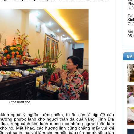
Phó
chá
Tu 
Kin
Ch
Đời
95 
BÀI
Hình minh hoạ
kính ngoài ý nghĩa tưởng niệm, tri ân còn là dịp để cầu
hướng phước lành cho người thân đã quá vãng. Kinh Địa
bị đọa trong cảnh khổ luôn mong mỏi những người thân làm
ho họ. Mặt khác, các hương linh cũng chẳng mấy vui khi
iệp sát sanh, hại vật làm cho nghiệp báo của người sống lẫn