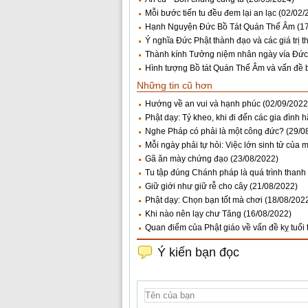
Mỗi bước tiến tu đều đem lại an lạc
(02/02/
Hạnh Nguyện Đức Bồ Tát Quán Thế Âm
(1
Ý nghĩa Đức Phật thành đạo và các giá trị t
Thành kính Tưởng niệm nhân ngày vía Đức
Hình tượng Bồ tát Quán Thế Âm và vấn đề b
Những tin cũ hơn
Hướng về an vui và hạnh phúc
(02/09/2022
Phật dạy: Tỷ kheo, khi đi đến các gia đình 
Nghe Pháp có phải là một công đức?
(29/0
Mỗi ngày phải tự hỏi: Việc lớn sinh tử của
Gã ăn mày chứng đạo
(23/08/2022)
Tu tập đúng Chánh pháp là quá trình thanh 
Giữ giới như giữ rễ cho cây
(21/08/2022)
Phật dạy: Chọn bạn tốt mà chơi
(18/08/202
Khi nào nên lạy chư Tăng
(16/08/2022)
Quan điểm của Phật giáo về vấn đề kỵ tuổi
Ý kiến bạn đọc