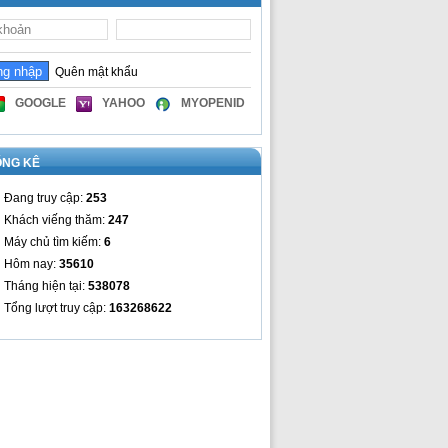
Quên mật khẩu
GOOGLE
YAHOO
MYOPENID
ỐNG KÊ
Đang truy cập:
253
Khách viếng thăm:
247
Máy chủ tìm kiếm:
6
Hôm nay:
35610
Tháng hiện tại:
538078
Tổng lượt truy cập:
163268622