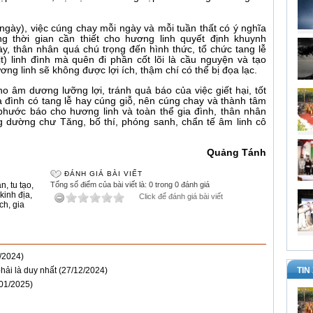
 ngày), việc cúng chay mỗi ngày và mỗi tuần thất có ý nghĩa
g thời gian cần thiết cho hương linh quyết định khuynh
ày, thân nhân quá chú trọng đến hình thức, tổ chức tang lễ
t) linh đình mà quên đi phần cốt lõi là cầu nguyện và tạo
ng linh sẽ không được lợi ích, thậm chí có thể bị đọa lạc.
ho âm dương lưỡng lợi, tránh quả báo của việc giết hại, tốt
ia đình có tang lễ hay cúng giỗ, nên cúng chay và thành tâm
phước báo cho hương linh và toàn thể gia đình, thân nhân
g dường chư Tăng, bố thí, phóng sanh, chẩn tế âm linh cô
Quảng Tánh
ĐÁNH GIÁ BÀI VIẾT
ân
,
tu tạo
,
Tổng số điểm của bài viết là: 0 trong 0 đánh giá
kinh địa
,
Click để đánh giá bài viết
ích
,
gia
/2024)
hải là duy nhất
(27/12/2024)
TIN
/01/2025)