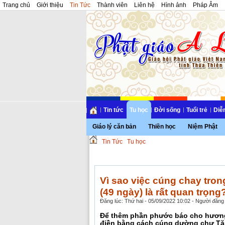
Trang chủ
Giới thiệu
Tin Tức
Thành viên
Liên hệ
Hình ảnh
Pháp Âm
Tin tức
Tu học
Đời sống
Tuổi trẻ
Diễ
Giáo lý căn bản
Thiền học
Niệm Phật
Tin Tức
Tu học
Vì sao việc cúng chay tron
(49 ngày) là rất quan trọng
Đăng lúc: Thứ hai - 05/09/2022 10:02 - Người đăng 
Để thêm phần phước báo cho hương l
điền bằng cách cúng dường chư Tăng