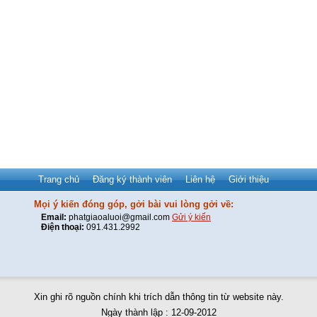
Trang chủ
Đăng ký thành viên
Liên hệ
Giới thiệu
Mọi ý kiến đóng góp, gởi bài vui lòng gởi về:
Email:
phatgiaoaluoi@gmail.com
Gửi ý kiến
Điện thoại:
091.431.2992
Xin ghi rõ nguồn chính khi trích dẫn thông tin từ website này.
Ngày thành lập : 12-09-2012